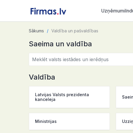
Uzņēmumi
Ind
Sākums
Valdība un pašvaldības
Saeima un valdība
Valdība
Latvijas Valsts prezidenta
Saei
kanceleja
Ministrijas
Uzziņ