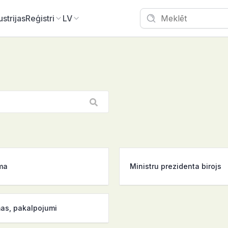
ustrijas
Reģistri
LV
ma
Ministru prezidenta birojs
as, pakalpojumi