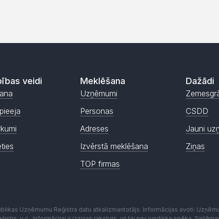
ības veidi
Meklēšana
Dažādi
ana
Uzņēmumi
Zemesgr
pieeja
Personas
CSDD
rkumi
Adreses
Jauni uz
ēties
Izvērstā meklēšana
Ziņas
TOP firmas
publikas Uzņēmumu Reģistra datu atkalizmantotājs. Informācijas avoti: Uzņē
istrs, u.c.. Informācijai ir izziņas raksturs, un tai nav juridiska spēka. Sist