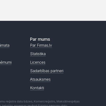
Par mums
āmata
Par Firmas.lv
Statistika
ņēmumi
Licences
Sadarbības partneri
Atsauksmes
Kontakti
mumu reģistra datu bāzes, Komercreģistrs, Maksātnespējas
ēmas lietotājs apņemas ievērot Fizisko personu datu