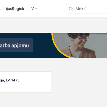
ustrijas
Reģistri
LV
īga, LV-1473