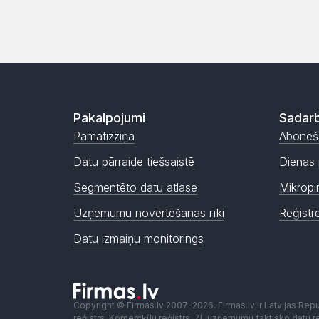
Pakalpojumi
Sadarb
Pamatizziņa
Abonēš
Datu pārraide tiešsaistē
Dienas 
Segmentēto datu atlase
Mikropi
Uzņēmumu novērtēšanas rīki
Reģistr
Datu izmaiņu monitorings
Copyright © Firmas.lv 2007-2026. Firmas.lv ir Latvijas Re
reģistrs, Komercķīlu reģistrs, ZL uzņēmumu faktisko datu reģ