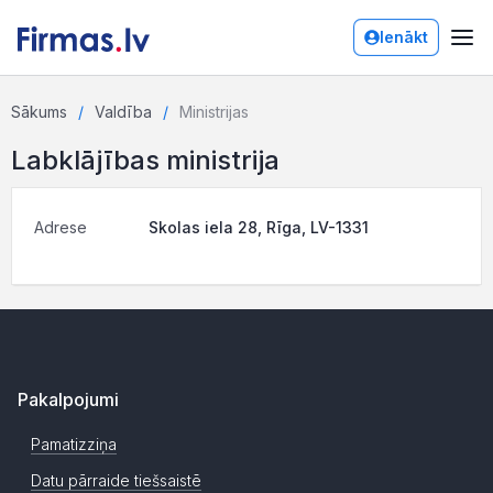
Ienākt
Sākums
Valdība
Ministrijas
Labklājības ministrija
Adrese
Skolas iela 28, Rīga, LV-1331
Pakalpojumi
Pamatizziņa
Datu pārraide tiešsaistē