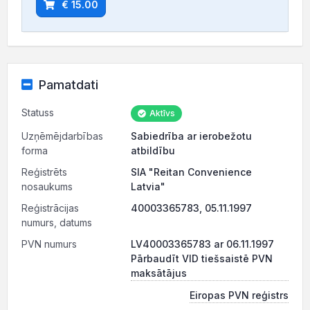
€ 15.00
Pamatdati
Statuss
Aktīvs
Uzņēmējdarbības
Sabiedrība ar ierobežotu
forma
atbildību
Reģistrēts
SIA "Reitan Convenience
nosaukums
Latvia"
Reģistrācijas
40003365783, 05.11.1997
numurs, datums
PVN numurs
LV40003365783 ar 06.11.1997
Pārbaudīt VID tiešsaistē PVN
maksātājus
Eiropas PVN reģistrs