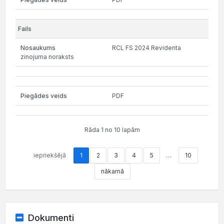
RCL FS 2024 Revidenta
zinojuma noraksts
PDF
Rāda 1 no 10 lapām
iepriekšējā
1
2
3
4
5
…
10
nākamā
Dokumenti