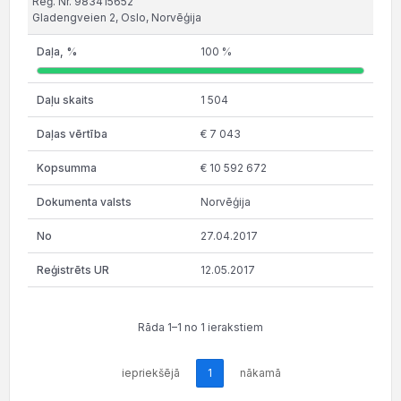
Reģ. Nr. 983415652
Gladengveien 2, Oslo, Norvēģija
100 %
1 504
€ 7 043
€ 10 592 672
Norvēģija
27.04.2017
12.05.2017
Rāda 1–1 no 1 ierakstiem
iepriekšējā
1
nākamā