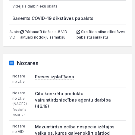
Vidējais darbinieku skaits
Saņemts COVID-19 dīkstāves pabalsts
Avots:
Pārbaudīt tiešsaistē VID
Skatīties pilno dīkstāves
VID
aktuālo nodokļu samaksu
pabalstu sarakstu
Nozares
Nozare
Preses izplatīšana
no zl.lv
Nozare
Citu konkrētu produktu
no zl.lv
vairumtirdzniecības aģentu darbība
(NACE2)
(46.18)
Redakcija
NACE 2.1
Nozare
Mazumtirdzniecība nespecializētajos
no VID
veikalos, kuros galvenokārt pārdod