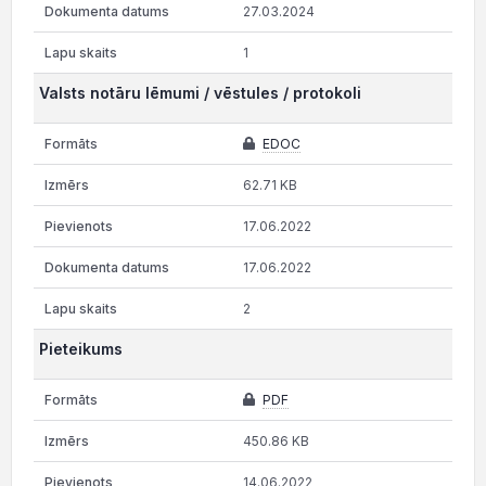
27.03.2024
1
Valsts notāru lēmumi / vēstules / protokoli
EDOC
62.71 KB
17.06.2022
17.06.2022
2
Pieteikums
PDF
450.86 KB
14.06.2022