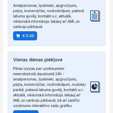
Amatpersonas, īpašnieki, apgrozījums,
peļņa, komercķīlas, nodrošinājumi, patiesā
labuma guvēji, kontakti u.c. aktuālā,
vēsturiskā informācija. Iekļauj arī AML un
sankciju pārbaudi
€ 5.00
Vienas dienas piekļuve
Pilnas izziņas par uzņēmumiem
neierobežotā daudzumā 24h -
amatpersonas, īpašnieki, apgrozījums,
peļņa, komercķīlas, nodrošinājumi, nodokļu
parādi, patiesā labuma guvēji, kontakti u.c.
aktuālā, vēsturiskā informācija. Iekļauj arī
AML un sankciju pārbaudi, kā arī saistīto
uzņēmumu interaktīvo saišu grafiku.