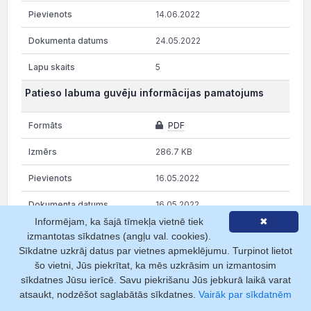
14.06.2022
24.05.2022
5
Patieso labuma guvēju informācijas pamatojums
PDF
286.7 KB
16.05.2022
16.05.2022
Informējam, ka šajā tīmekļa vietnē tiek
✖
1
izmantotas sīkdatnes (angļu val. cookies).
Sīkdatne uzkrāj datus par vietnes apmeklējumu. Turpinot lietot
Rāda 1 no 6 lapām
šo vietni, Jūs piekrītat, ka mēs uzkrāsim un izmantosim
sīkdatnes Jūsu ierīcē. Savu piekrišanu Jūs jebkurā laikā varat
atsaukt, nodzēšot saglabātās sīkdatnes.
Vairāk par sīkdatnēm
iepriekšējā
1
2
3
4
5
6
nākamā