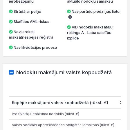
ierobežojumu
aktuālo nodokļu samaksu
Strādā ar peļņu
Nav parādu piedziņas lietu
Skatīties AML riskus
VID nodokļu maksātāju
Nav ieraksti
reitings A - Laba saistību
maksātnespējas reģistrā
izpilde
Nav likvidācijas procesa
Nodokļu maksājumi valsts kopbudžetā
2
Kopējie maksājumi valsts kopbudžetā (tūkst. €)
3 46
Iedzīvotāju ienākuma nodoklis (tūkst. €)
68
Valsts sociālās apdrošināšanas obligātās iemaksas (tūkst. €)
1 45