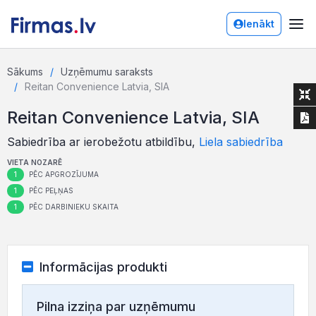
Ienākt
Sākums
Uzņēmumu saraksts
Reitan Convenience Latvia, SIA
Reitan Convenience Latvia, SIA
Sabiedrība ar ierobežotu atbildību,
Liela sabiedrība
VIETA NOZARĒ
1
PĒC APGROZĪJUMA
1
PĒC PEĻŅAS
1
PĒC DARBINIEKU SKAITA
Informācijas produkti
Pilna izziņa par uzņēmumu