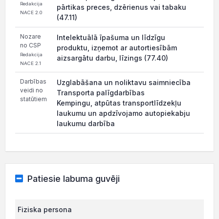
Redakcija
pārtikas preces, dzērienus vai tabaku
NACE 2.0
(47.11)
Nozare
Intelektuālā īpašuma un līdzīgu
no CSP
produktu, izņemot ar autortiesībām
Redakcija
aizsargātu darbu, līzings (77.40)
NACE 2.1
Darbības
Uzglabāšana un noliktavu saimniecība
veidi no
Transporta palīgdarbības
statūtiem
Kempingu, atpūtas transportlīdzekļu
laukumu un apdzīvojamo autopiekabju
laukumu darbība
Patiesie labuma guvēji
Fiziska persona