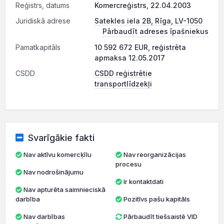
Reģistrs, datums
Komercreģistrs, 22.04.2003
Juridiskā adrese
Satekles iela 2B, Rīga, LV-1050
Pārbaudīt adreses īpašniekus
Pamatkapitāls
10 592 672 EUR, reģistrēta
apmaksa 12.05.2017
CSDD
CSDD reģistrētie
transportlīdzekļi
Svarīgākie fakti
Nav aktīvu komercķīlu
Nav reorganizācijas
procesu
Nav nodrošinājumu
Ir kontaktdati
Nav apturēta saimnieciskā
darbība
Pozitīvs pašu kapitāls
Nav darbības
Pārbaudīt tiešsaistē VID