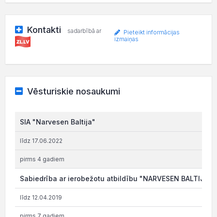
Kontakti
sadarbībā ar
Pieteikt informācijas
izmaiņas
Vēsturiskie nosaukumi
SIA "Narvesen Baltija"
līdz 17.06.2022
pirms 4 gadiem
Sabiedrība ar ierobežotu atbildību "NARVESEN BALTIJA"
līdz 12.04.2019
pirms 7 gadiem