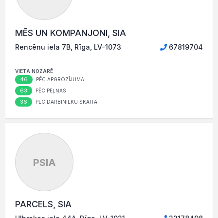
MĒS UN KOMPANJONI, SIA
Rencēnu iela 7B, Rīga, LV-1073
67819704
VIETA NOZARĒ
46
PĒC APGROZĪJUMA
63
PĒC PEĻŅAS
36
PĒC DARBINIEKU SKAITA
PSIA
PARCELS, SIA