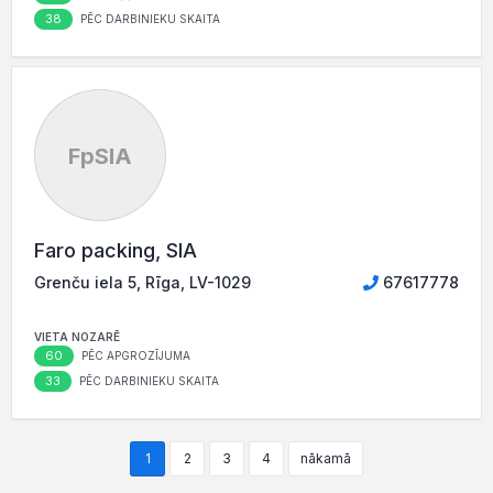
38
PĒC DARBINIEKU SKAITA
FpSIA
Faro packing, SIA
Grenču iela 5, Rīga, LV-1029
67617778
VIETA NOZARĒ
60
PĒC APGROZĪJUMA
33
PĒC DARBINIEKU SKAITA
1
2
3
4
nākamā