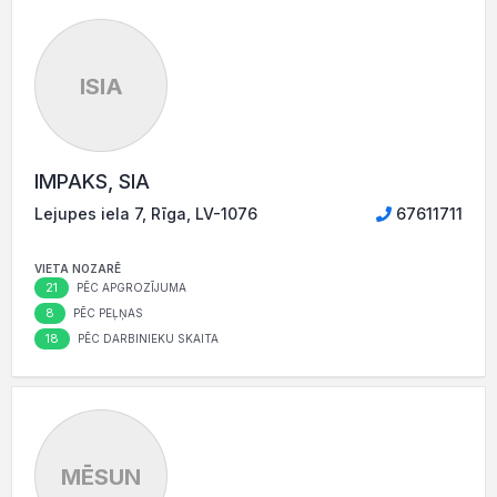
ISIA
IMPAKS, SIA
Lejupes iela 7, Rīga, LV-1076
67611711
VIETA NOZARĒ
21
PĒC APGROZĪJUMA
8
PĒC PEĻŅAS
18
PĒC DARBINIEKU SKAITA
MĒSUN