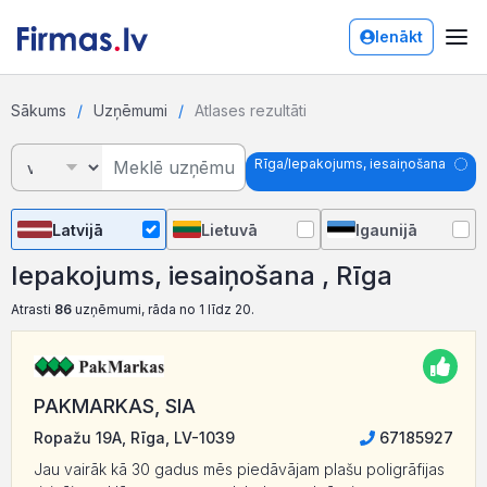
Ienākt
Sākums
Uzņēmumi
Atlases rezultāti
Rīga/Iepakojums, iesaiņošana
Latvijā
Lietuvā
Igaunijā
Iepakojums, iesaiņošana , Rīga
Atrasti
86
uzņēmumi, rāda no 1 līdz 20.
PAKMARKAS, SIA
Ropažu 19A, Rīga, LV-1039
67185927
Jau vairāk kā 30 gadus mēs piedāvājam plašu poligrāfijas