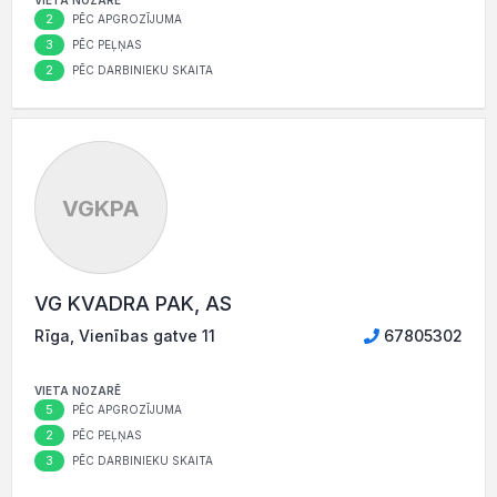
VIETA NOZARĒ
2
PĒC APGROZĪJUMA
3
PĒC PEĻŅAS
2
PĒC DARBINIEKU SKAITA
VGKPA
VG KVADRA PAK, AS
Rīga, Vienības gatve 11
67805302
VIETA NOZARĒ
5
PĒC APGROZĪJUMA
2
PĒC PEĻŅAS
3
PĒC DARBINIEKU SKAITA