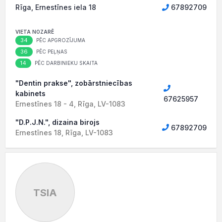
Rīga, Ernestīnes iela 18
67892709
VIETA NOZARĒ
34
PĒC APGROZĪJUMA
36
PĒC PEĻŅAS
14
PĒC DARBINIEKU SKAITA
"Dentin prakse", zobārstniecības
kabinets
67625957
Ernestīnes 18 - 4, Rīga, LV-1083
"D.P.J.N.", dizaina birojs
67892709
Ernestīnes 18, Rīga, LV-1083
TSIA