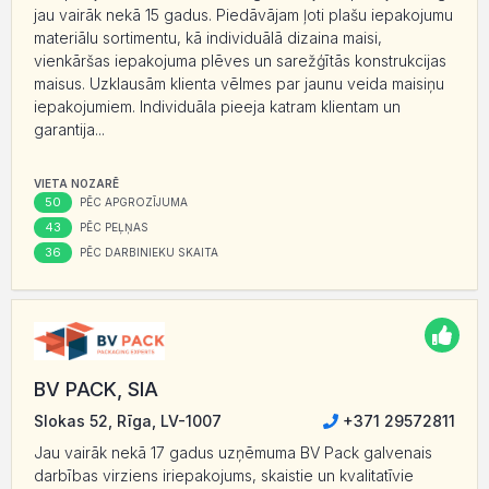
jau vairāk nekā 15 gadus. Piedāvājam ļoti plašu iepakojumu
materiālu sortimentu, kā individuālā dizaina maisi,
vienkāršas iepakojuma plēves un sarežģītās konstrukcijas
maisus. Uzklausām klienta vēlmes par jaunu veida maisiņu
iepakojumiem. Individuāla pieeja katram klientam un
garantija...
VIETA NOZARĒ
50
PĒC APGROZĪJUMA
43
PĒC PEĻŅAS
36
PĒC DARBINIEKU SKAITA
BV PACK, SIA
Slokas 52, Rīga, LV-1007
+371 29572811
Jau vairāk nekā 17 gadus uzņēmuma BV Pack galvenais
darbības virziens iriepakojums, skaistie un kvalitatīvie