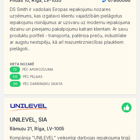
Pildas 10, Rīga, LV-1035
67860066
DS Smith ir vadošais Eiropas iepakojumu nozares
uzņēmums, kas izgatavo klientu vajadzībām pielāgotus
iepakojumu risinājumus ar uzsvaru uz modernu iepakojuma
dizainu un pieejamu pakalpojumu katram klientam. Ar savu
produktu portfeli - transporta, patēriņa preču, industrīalie
ar augstu nestspēju, kā arī mazumtirzniecības plauktiem
pielāgoti...
VIETA NOZARĒ
72
PĒC APGROZĪJUMA
56
PĒC PEĻŅAS
36
PĒC DARBINIEKU SKAITA
UNILEVEL, SIA
Rāmuļu 21, Rīga, LV-1005
Kompānija "UNILEVEL" veiksmīgi darbojas iepakojuma tirgū