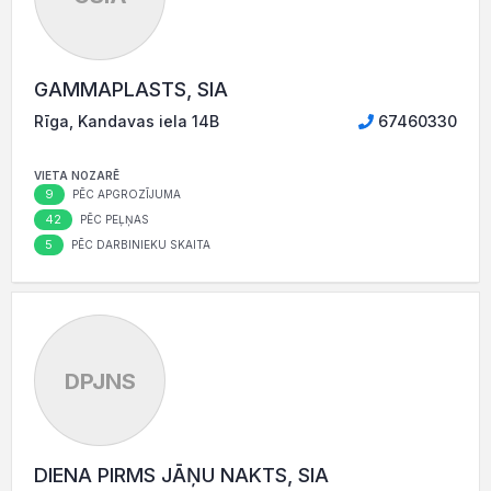
GAMMAPLASTS, SIA
Rīga, Kandavas iela 14B
67460330
VIETA NOZARĒ
9
PĒC APGROZĪJUMA
42
PĒC PEĻŅAS
5
PĒC DARBINIEKU SKAITA
DPJNS
DIENA PIRMS JĀŅU NAKTS, SIA