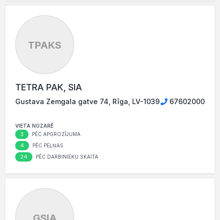
TPAKS
TETRA PAK, SIA
Gustava Zemgala gatve 74, Rīga, LV-1039
67602000
VIETA NOZARĒ
3
PĒC APGROZĪJUMA
4
PĒC PEĻŅAS
24
PĒC DARBINIEKU SKAITA
GSIA