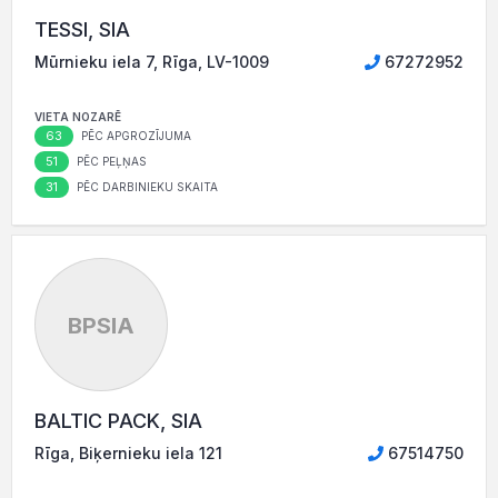
TESSI, SIA
Mūrnieku iela 7, Rīga, LV-1009
67272952
VIETA NOZARĒ
63
PĒC APGROZĪJUMA
51
PĒC PEĻŅAS
31
PĒC DARBINIEKU SKAITA
BPSIA
BALTIC PACK, SIA
Rīga, Biķernieku iela 121
67514750