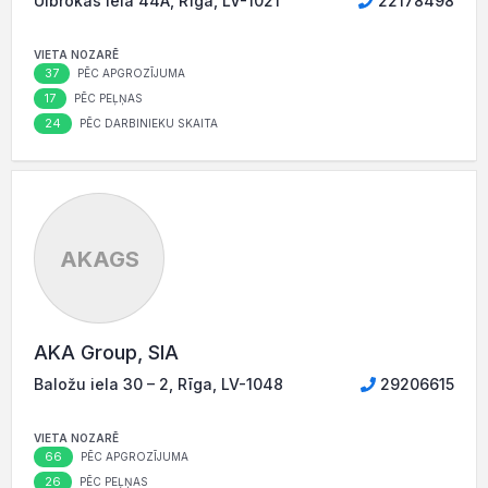
Ulbrokas iela 44A, Rīga, LV-1021
22178498
VIETA NOZARĒ
37
PĒC APGROZĪJUMA
17
PĒC PEĻŅAS
24
PĒC DARBINIEKU SKAITA
AKAGS
AKA Group, SIA
Baložu iela 30 – 2, Rīga, LV-1048
29206615
VIETA NOZARĒ
66
PĒC APGROZĪJUMA
26
PĒC PEĻŅAS