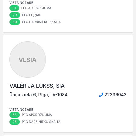
VIETA NOZARĒ
19
PĒC APGROZĪJUMA
29
PĒC PEĻŅAS
30
PĒC DARBINIEKU SKAITA
VLSIA
VALĒRIJA LUKSS, SIA
Ūnijas iela 6, Rīga, LV-1084
22336043
VIETA NOZARĒ
53
PĒC APGROZĪJUMA
25
PĒC DARBINIEKU SKAITA