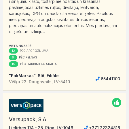
risinājumu klāstu, tostarp melnbaltas un krāsainas
pašlīmējošās uzlīmes ruļļos, ​​divslāņu, lentveida,
saraujošas, DPG un daudz cita veida etiķetes. Papildus
mēs piedāvājam augstas kvalitātes drukas iekārtas,
piedziņas un automatizācijas elementus. Mēs piedāvājam
etiķešu un uzlīmju...
VIETA NOZARĒ
12
PĒC APGROZĪJUMA
9
PĒC PEĻŅAS
19
PĒC DARBINIEKU SKAITA
"PakMarkas", SIA, Filiāle
65441100
Višķu 23, Daugavpils, LV-5410
Versupack, SIA
Lielirbes 17A - 35, Rīga, LV-1046
+371 22324818