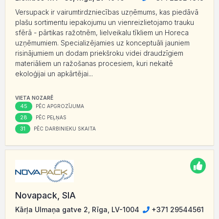
Versupack ir vairumtirdzniecības uzņēmums, kas piedāvā
plašu sortimentu iepakojumu un vienreizlietojamo trauku
sfērā - pārtikas ražotnēm, lielveikalu tīkliem un Horeca
uzņēmumiem. Specializējamies uz konceptuāli jauniem
risinājumiem un dodam priekšroku videi draudzīgiem
materiāliem un ražošanas procesiem, kuri nekaitē
ekoloģijai un apkārtējai...
VIETA NOZARĒ
45
PĒC APGROZĪJUMA
28
PĒC PEĻŅAS
31
PĒC DARBINIEKU SKAITA
Novapack, SIA
Kārļa Ulmaņa gatve 2, Rīga, LV-1004
+371 29544561