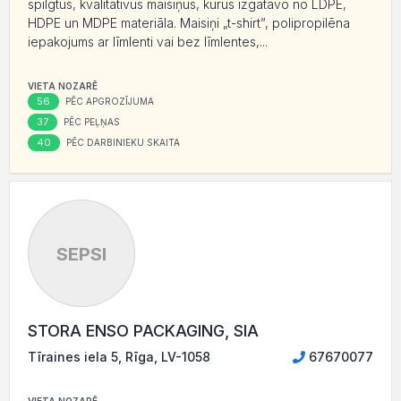
spilgtus, kvalitatīvus maisiņus, kurus izgatavo no LDPE,
HDPE un MDPE materiāla. Maisiņi „t-shirt”, polipropilēna
iepakojums ar līmlenti vai bez līmlentes,...
VIETA NOZARĒ
56
PĒC APGROZĪJUMA
37
PĒC PEĻŅAS
40
PĒC DARBINIEKU SKAITA
SEPSI
STORA ENSO PACKAGING, SIA
Tīraines iela 5, Rīga, LV-1058
67670077