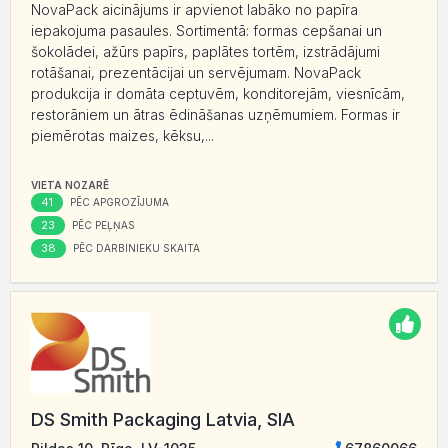
NovaPack aicinājums ir apvienot labāko no papīra
iepakojuma pasaules. Sortimentā: formas cepšanai un
šokolādei, ažūrs papīrs, paplātes tortēm, izstrādājumi
rotāšanai, prezentācijai un servējumam. NovaPack
produkcija ir domāta ceptuvēm, konditorejām, viesnīcām,
restorāniem un ātras ēdināšanas uzņēmumiem. Formas ir
piemērotas maizes, kēksu,...
VIETA NOZARĒ
41
PĒC APGROZĪJUMA
23
PĒC PEĻŅAS
38
PĒC DARBINIEKU SKAITA
DS Smith Packaging Latvia, SIA