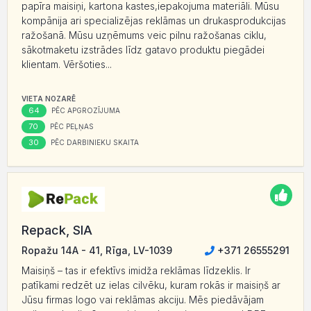
papīra maisiņi, kartona kastes,iepakojuma materiāli. Mūsu
kompānija ari specializējas reklāmas un drukasprodukcijas
ražošanā. Mūsu uzņēmums veic pilnu ražošanas ciklu,
sākotmaketu izstrādes līdz gatavo produktu piegādei
klientam. Vēršoties...
VIETA NOZARĒ
64
PĒC APGROZĪJUMA
70
PĒC PEĻŅAS
30
PĒC DARBINIEKU SKAITA
Repack, SIA
Ropažu 14A - 41, Rīga, LV-1039
+371 26555291
Maisiņš – tas ir efektīvs imidža reklāmas līdzeklis. Ir
patīkami redzēt uz ielas cilvēku, kuram rokās ir maisiņš ar
Jūsu firmas logo vai reklāmas akciju. Mēs piedāvājam