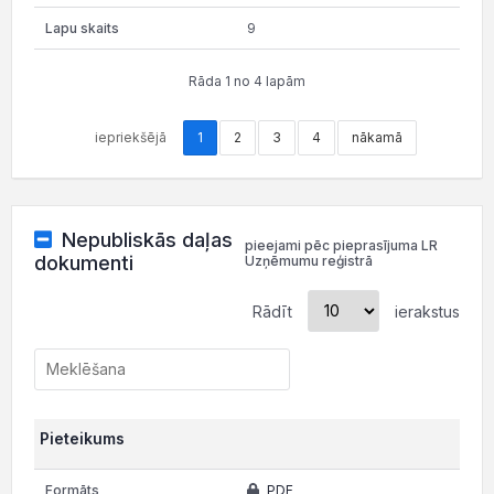
9
Rāda 1 no 4 lapām
iepriekšējā
1
2
3
4
nākamā
Nepubliskās daļas
pieejami pēc pieprasījuma LR
dokumenti
Uzņēmumu reģistrā
Rādīt
ierakstus
Pieteikums
PDF