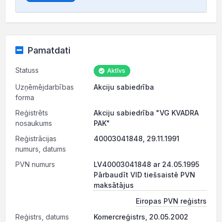
Pamatdati
Statuss
Aktīvs
Uzņēmējdarbības
Akciju sabiedrība
forma
Reģistrēts
Akciju sabiedrība "VG KVADRA
nosaukums
PAK"
Reģistrācijas
40003041848, 29.11.1991
numurs, datums
PVN numurs
LV40003041848 ar 24.05.1995
Pārbaudīt VID tiešsaistē PVN
maksātājus
Eiropas PVN reģistrs
Reģistrs, datums
Komercreģistrs, 20.05.2002