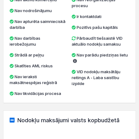
procesu
Nav nodrošinājumu
Ir kontaktdati
Nav apturēta saimnieciskā
darbība
Pozitīvs pašu kapitāls
Nav darbības
Pārbaudīt tiešsaistē VID
ierobežojumu
aktuālo nodokļu samaksu
Strādā ar peļņu
Nav parādu piedziņas lietu
Skatīties AML riskus
VID nodokļu maksātāju
Nav ieraksti
reitings A - Laba saistību
maksātnespējas reģistrā
izpilde
Nav likvidācijas procesa
Nodokļu maksājumi valsts kopbudžetā