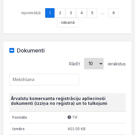
iepriekšējā
1
2
3
4
5
…
9
nākamā
Dokumenti
Rādīt
ierakstus
Ārvalstu komersanta reģistrāciju apliecinoši
dokumenti (izziņa no reģistra) un to tulkojumi
TIF
402.05 KB