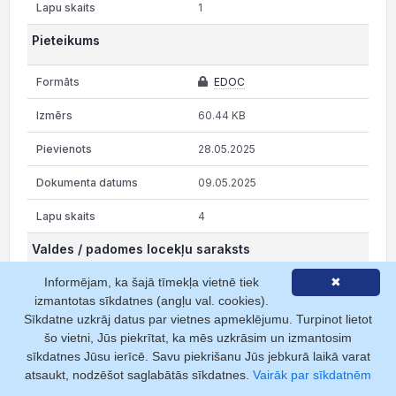
1
Pieteikums
EDOC
60.44 KB
28.05.2025
09.05.2025
4
Valdes / padomes locekļu saraksts
Informējam, ka šajā tīmekļa vietnē tiek
✖
EDOC
izmantotas sīkdatnes (angļu val. cookies).
Sīkdatne uzkrāj datus par vietnes apmeklējumu. Turpinot lietot
19.89 KB
šo vietni, Jūs piekrītat, ka mēs uzkrāsim un izmantosim
sīkdatnes Jūsu ierīcē. Savu piekrišanu Jūs jebkurā laikā varat
28.05.2025
atsaukt, nodzēšot saglabātās sīkdatnes.
Vairāk par sīkdatnēm
09.05.2025