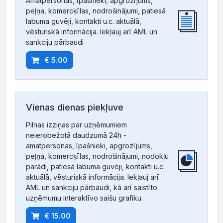
Amatpersonas, īpašnieki, apgrozījums,
peļņa, komercķīlas, nodrošinājumi, patiesā
labuma guvēji, kontakti u.c. aktuālā,
vēsturiskā informācija. Iekļauj arī AML un
sankciju pārbaudi
€ 5.00
Vienas dienas piekļuve
Pilnas izziņas par uzņēmumiem
neierobežotā daudzumā 24h -
amatpersonas, īpašnieki, apgrozījums,
peļņa, komercķīlas, nodrošinājumi, nodokļu
parādi, patiesā labuma guvēji, kontakti u.c.
aktuālā, vēsturiskā informācija. Iekļauj arī
AML un sankciju pārbaudi, kā arī saistīto
uzņēmumu interaktīvo saišu grafiku.
€ 15.00