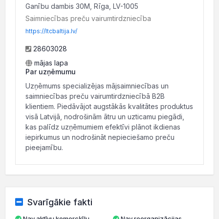
Ganību dambis 30M, Rīga, LV-1005
Saimniecības preču vairumtirdzniecība
https://ltcbaltija.lv/
28603028
mājas lapa
Par uzņēmumu
Uzņēmums specializējas mājsaimniecības un
saimniecības preču vairumtirdzniecībā B2B
klientiem. Piedāvājot augstākās kvalitātes produktus
visā Latvijā, nodrošinām ātru un uzticamu piegādi,
kas palīdz uzņēmumiem efektīvi plānot ikdienas
iepirkumus un nodrošināt nepieciešamo preču
pieejamību.
Svarīgākie fakti
Nav aktīvu komercķīlu
Nav reorganizācijas