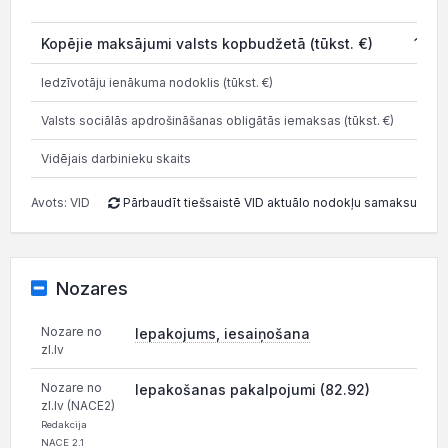
2
Kopējie maksājumi valsts kopbudžetā (tūkst. €)
1 51
Iedzīvotāju ienākuma nodoklis (tūkst. €)
445
Valsts sociālās apdrošināšanas obligātās iemaksas (tūkst. €)
96
Vidējais darbinieku skaits
Avots: VID
Pārbaudīt tiešsaistē VID aktuālo nodokļu samaksu
Nozares
Nozare no
Iepakojums, iesaiņošana
zl.lv
Nozare no
Iepakošanas pakalpojumi (82.92)
zl.lv (NACE2)
Redakcija
NACE 2.1