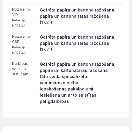
Nozare no
Gofrēta papīra un kartona ražošana;
VID
papīra un kartona taras ražošana
Redakcija
(17.21)
NACE 2.1
Nozare no
Gofrēta papīra un kartona ražošana;
CSP
papīra un kartona taras ražošana
Redakcija
(17.21)
NACE 2.1
Darbības
Gofrētā papīra un kartona ražošana;
veidi no
papīra un kartonataras ražošana
statūtiem
Cita veida specializētā
vairumtirdzniecība
Iepakošanas pakalpojumi
Iesiešana un ar to saistītas
palīgdarbības