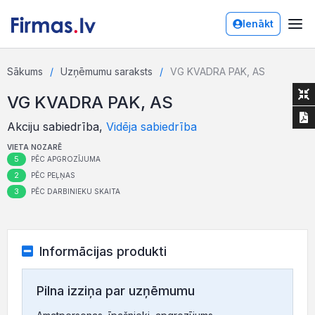
Ienākt
Sākums
Uzņēmumu saraksts
VG KVADRA PAK, AS
VG KVADRA PAK, AS
Akciju sabiedrība,
Vidēja sabiedrība
VIETA NOZARĒ
5
PĒC APGROZĪJUMA
2
PĒC PEĻŅAS
3
PĒC DARBINIEKU SKAITA
Informācijas produkti
Pilna izziņa par uzņēmumu