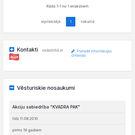
Rāda 1–1 no 1 ierakstiem
iepriekšējā
1
nākamā
Kontakti
sadarbībā ar
Pieteikt informācijas
izmaiņas
Vēsturiskie nosaukumi
Akciju sabiedrība "KVADRA PAK"
līdz 11.08.2010
pirms 16 gadiem