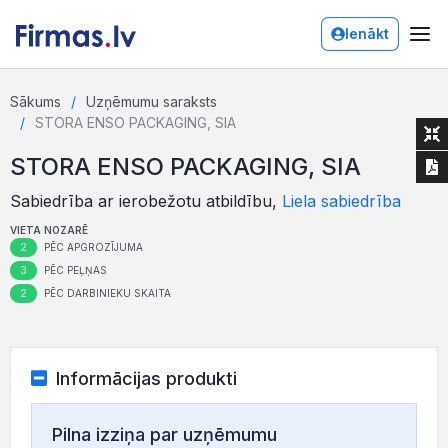
Ienākt
Sākums
Uzņēmumu saraksts
STORA ENSO PACKAGING, SIA
STORA ENSO PACKAGING, SIA
Sabiedrība ar ierobežotu atbildību,
Liela sabiedrība
VIETA NOZARĒ
2
PĒC APGROZĪJUMA
3
PĒC PEĻŅAS
2
PĒC DARBINIEKU SKAITA
Informācijas produkti
Pilna izziņa par uzņēmumu