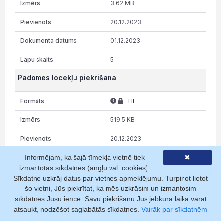
3.62 MB
20.12.2023
01.12.2023
5
Padomes locekļu piekrišana
TIF
519.5 KB
20.12.2023
01.12.2023
Informējam, ka šajā tīmekļa vietnē tiek
✖
izmantotas sīkdatnes (angļu val. cookies).
1
Sīkdatne uzkrāj datus par vietnes apmeklējumu. Turpinot lietot
šo vietni, Jūs piekrītat, ka mēs uzkrāsim un izmantosim
Valdes / padomes locekļu saraksts
sīkdatnes Jūsu ierīcē. Savu piekrišanu Jūs jebkurā laikā varat
atsaukt, nodzēšot saglabātās sīkdatnes.
Vairāk par sīkdatnēm
TIF