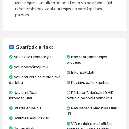
izaicinājumu un atkarībā no klienta vajadzībām sākt
ražot jebkādas konfigurācijas un sarežģītības
paletes.
Svarīgākie fakti
Nav aktīvu komercķīlu
Nav reorganizācijas
procesu
Nav nodrošinājumu
Ir kontaktdati
Nav apturēta saimnieciskā
darbība
Pozitīvs pašu kapitāls
Nav darbības
Pārbaudīt tiešsaistē VID
ierobežojumu
aktuālo nodokļu samaksu
Strādā ar peļņu
Nav parādu piedziņas lietu
Skatīties AML riskus
VID nodokļu maksātāju
Nav ieraksti