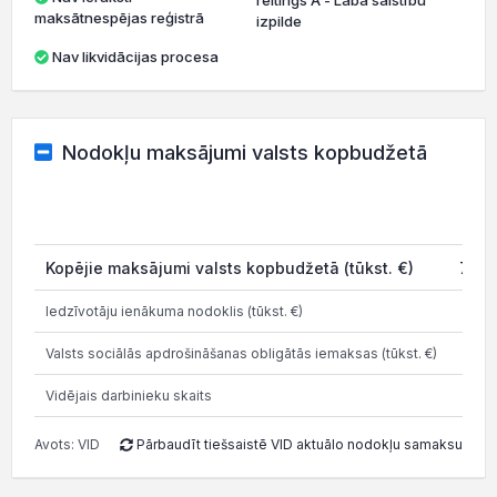
reitings A - Laba saistību
maksātnespējas reģistrā
izpilde
Nav likvidācijas procesa
Nodokļu maksājumi valsts kopbudžetā
Kopējie maksājumi valsts kopbudžetā (tūkst. €)
7 43
Iedzīvotāju ienākuma nodoklis (tūkst. €)
9
Valsts sociālās apdrošināšanas obligātās iemaksas (tūkst. €)
1 8
Vidējais darbinieku skaits
Avots: VID
Pārbaudīt tiešsaistē VID aktuālo nodokļu samaksu