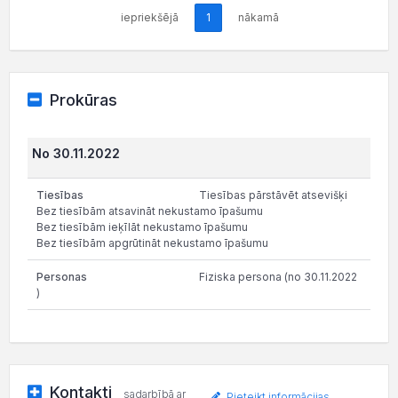
iepriekšējā
1
nākamā
Prokūras
No 30.11.2022
Tiesības pārstāvēt atsevišķi
Bez tiesībām atsavināt nekustamo īpašumu
Bez tiesībām ieķīlāt nekustamo īpašumu
Bez tiesībām apgrūtināt nekustamo īpašumu
Fiziska persona (no 30.11.2022
)
Kontakti
sadarbībā ar
Pieteikt informācijas