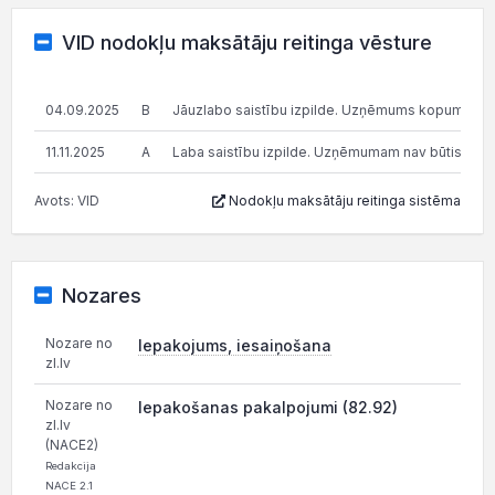
VID nodokļu maksātāju reitinga vēsture
04.09.2025
B
Jāuzlabo saistību izpilde. Uzņēmums kopumā pilda s
11.11.2025
A
Laba saistību izpilde. Uzņēmumam nav būtisku n
Avots: VID
Nodokļu maksātāju reitinga sistēma
Nozares
Nozare no
Iepakojums, iesaiņošana
zl.lv
Nozare no
Iepakošanas pakalpojumi (82.92)
zl.lv
(NACE2)
Redakcija
NACE 2.1