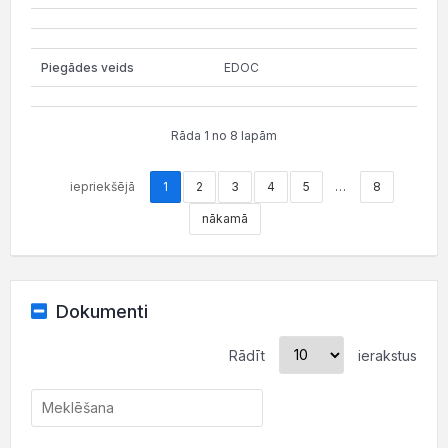
EDOC
Rāda 1 no 8 lapām
iepriekšējā
1
2
3
4
5
…
8
nākamā
Dokumenti
Rādīt
ierakstus