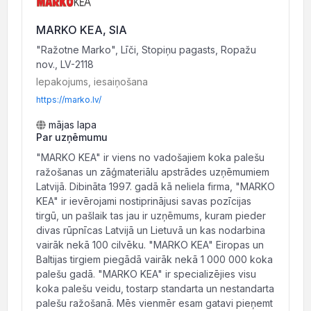
MARKO KEA, SIA
"Ražotne Marko", Līči, Stopiņu pagasts, Ropažu
nov., LV-2118
Iepakojums, iesaiņošana
https://marko.lv/
mājas lapa
Par uzņēmumu
"MARKO KEA" ir viens no vadošajiem koka palešu
ražošanas un zāģmateriālu apstrādes uzņēmumiem
Latvijā. Dibināta 1997. gadā kā neliela firma, "MARKO
KEA" ir ievērojami nostiprinājusi savas pozīcijas
tirgū, un pašlaik tas jau ir uzņēmums, kuram pieder
divas rūpnīcas Latvijā un Lietuvā un kas nodarbina
vairāk nekā 100 cilvēku. "MARKO KEA" Eiropas un
Baltijas tirgiem piegādā vairāk nekā 1 000 000 koka
palešu gadā. "MARKO KEA" ir specializējies visu
koka palešu veidu, tostarp standarta un nestandarta
palešu ražošanā. Mēs vienmēr esam gatavi pieņemt