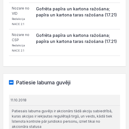
Nozare no
Gofrēta papīra un kartona ražošana;
VID
papīra un kartona taras ražošana (17.21)
Redakcija
NACE 2.1
Nozare no
Gofrēta papīra un kartona ražošana;
CSP
papīra un kartona taras ražošana (17.21)
Redakcija
NACE 2.1
Patiesie labuma guvēji
11.10.2018
Patiesais labuma guvējs ir akcionārs tādā akciju sabiedrībā,
kuras akcijas ir iekļautas regulētajā tirgū, un veids, kādā tiek
īstenota kontrole pār juridisko personu, izriet tikai no
akcionāra statusa