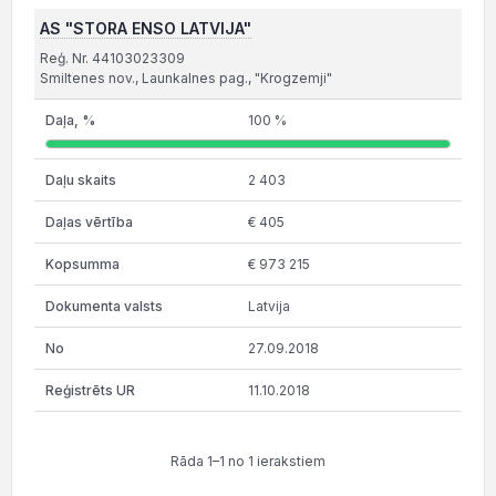
AS "STORA ENSO LATVIJA"
Reģ. Nr. 44103023309
Smiltenes nov., Launkalnes pag., "Krogzemji"
100 %
2 403
€ 405
€ 973 215
Latvija
27.09.2018
11.10.2018
Rāda 1–1 no 1 ierakstiem