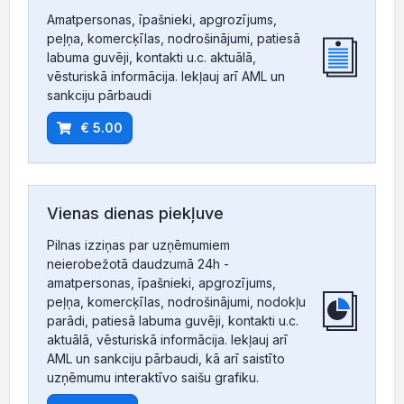
Amatpersonas, īpašnieki, apgrozījums,
peļņa, komercķīlas, nodrošinājumi, patiesā
labuma guvēji, kontakti u.c. aktuālā,
vēsturiskā informācija. Iekļauj arī AML un
sankciju pārbaudi
€ 5.00
Vienas dienas piekļuve
Pilnas izziņas par uzņēmumiem
neierobežotā daudzumā 24h -
amatpersonas, īpašnieki, apgrozījums,
peļņa, komercķīlas, nodrošinājumi, nodokļu
parādi, patiesā labuma guvēji, kontakti u.c.
aktuālā, vēsturiskā informācija. Iekļauj arī
AML un sankciju pārbaudi, kā arī saistīto
uzņēmumu interaktīvo saišu grafiku.