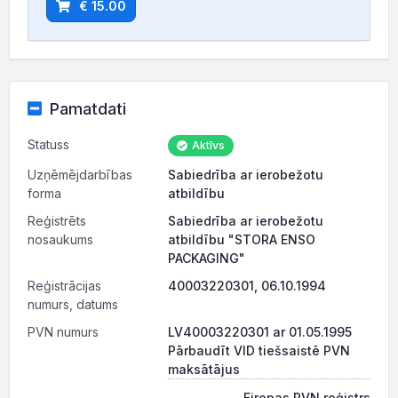
€ 15.00
Pamatdati
Statuss
Aktīvs
Uzņēmējdarbības
Sabiedrība ar ierobežotu
forma
atbildību
Reģistrēts
Sabiedrība ar ierobežotu
nosaukums
atbildību "STORA ENSO
PACKAGING"
Reģistrācijas
40003220301, 06.10.1994
numurs, datums
PVN numurs
LV40003220301 ar 01.05.1995
Pārbaudīt VID tiešsaistē PVN
maksātājus
Eiropas PVN reģistrs