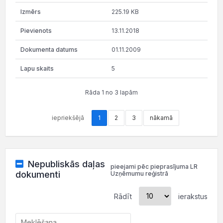
225.19 KB
13.11.2018
01.11.2009
5
Rāda 1 no 3 lapām
iepriekšējā
1
2
3
nākamā
Nepubliskās daļas
pieejami pēc pieprasījuma LR
dokumenti
Uzņēmumu reģistrā
Rādīt
ierakstus