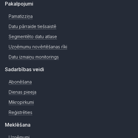
Pakalpojumi
Pamatizziņa
Datu pārraide tiešsaistē
Segmentēto datu atlase
Uzņēmumu novērtēšanas rīki
Datu izmaiņu monitorings
Sadarbības veidi
Abonēšana
Dienas pieeja
Mikropirkumi
Reģistrēties
Meklēšana
Uzņēmumi