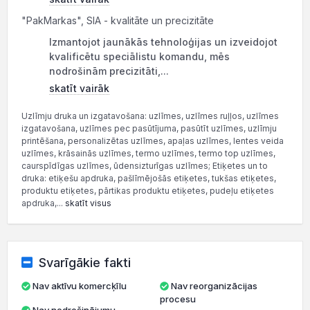
"PakMarkas", SIA - kvalitāte un precizitāte
Izmantojot jaunākās tehnoloģijas un izveidojot
kvalificētu speciālistu komandu, mēs
nodrošinām precizitāti,...
skatīt vairāk
Uzlīmju druka un izgatavošana: uzlīmes, uzlīmes ruļļos, uzlīmes
izgatavošana, uzlīmes pec pasūtījuma, pasūtīt uzlīmes, uzlīmju
printēšana, personalizētas uzlīmes, apaļas uzlīmes, lentes veida
uzlīmes, krāsainās uzlīmes, termo uzlīmes, termo top uzlīmes,
caurspīdīgas uzlīmes, ūdensizturīgas uzlīmes; Etiķetes un to
druka: etiķešu apdruka, pašlīmējošās etiķetes, tukšas etiķetes,
produktu etiķetes, pārtikas produktu etiķetes, pudeļu etiķetes
apdruka,...
skatīt visus
Svarīgākie fakti
Nav aktīvu komercķīlu
Nav reorganizācijas
procesu