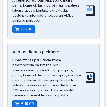
Amatpersonas, īpašnieki, apgrozījums,
peļņa, komercķīlas, nodrošinājumi, patiesā
labuma guvēji, kontakti u.c. aktuālā,
vēsturiskā informācija. Iekļauj arī AML un
sankciju pārbaudi
€ 5.00
Vienas dienas piekļuve
Pilnas izziņas par uzņēmumiem
neierobežotā daudzumā 24h -
amatpersonas, īpašnieki, apgrozījums,
peļņa, komercķīlas, nodrošinājumi, nodokļu
parādi, patiesā labuma guvēji, kontakti u.c.
aktuālā, vēsturiskā informācija. Iekļauj arī
AML un sankciju pārbaudi, kā arī saistīto
uzņēmumu interaktīvo saišu grafiku.
€ 15.00