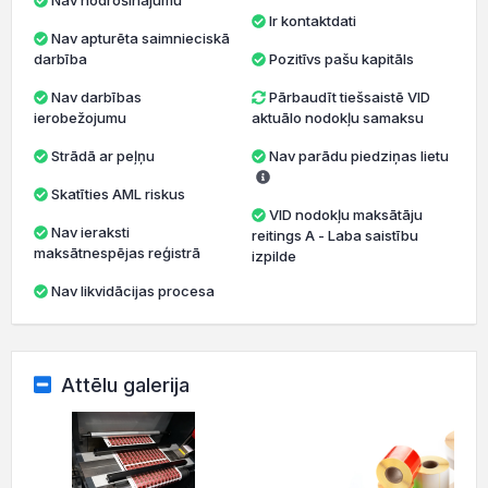
Nav nodrošinājumu
Ir kontaktdati
Nav apturēta saimnieciskā
darbība
Pozitīvs pašu kapitāls
Nav darbības
Pārbaudīt tiešsaistē VID
ierobežojumu
aktuālo nodokļu samaksu
Strādā ar peļņu
Nav parādu piedziņas lietu
Skatīties AML riskus
VID nodokļu maksātāju
Nav ieraksti
reitings A - Laba saistību
maksātnespējas reģistrā
izpilde
Nav likvidācijas procesa
Attēlu galerija