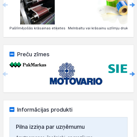
Pašlīmējošās krāsainas etiķetes
Melnbaltu vai krāsainu uzlīmju drukāšan
Preču zīmes
Informācijas produkti
Pilna izziņa par uzņēmumu