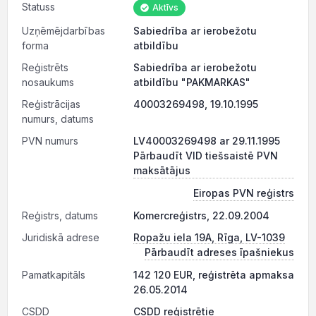
Statuss
Aktīvs
Uzņēmējdarbības
Sabiedrība ar ierobežotu
forma
atbildību
Reģistrēts
Sabiedrība ar ierobežotu
nosaukums
atbildību "PAKMARKAS"
Reģistrācijas
40003269498, 19.10.1995
numurs, datums
PVN numurs
LV40003269498 ar 29.11.1995
Pārbaudīt VID tiešsaistē PVN
maksātājus
Eiropas PVN reģistrs
Reģistrs, datums
Komercreģistrs, 22.09.2004
Juridiskā adrese
Ropažu iela 19A, Rīga, LV-1039
Pārbaudīt adreses īpašniekus
Pamatkapitāls
142 120 EUR, reģistrēta apmaksa
26.05.2014
CSDD
CSDD reģistrētie