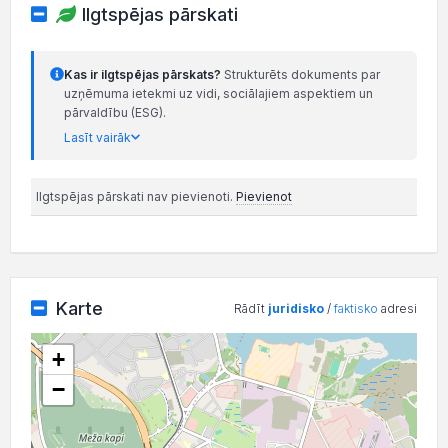
Ilgtspējas pārskati
Kas ir ilgtspējas pārskats?
Strukturēts dokuments par
uzņēmuma ietekmi uz vidi, sociālajiem aspektiem un
pārvaldību (ESG).
Lasīt vairāk
Ilgtspējas pārskati nav pievienoti.
Pievienot
Karte
Rādīt
juridisko
/
faktisko
adresi
+
−