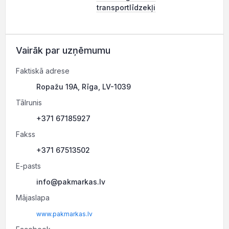
transportlīdzekļi
Vairāk par uzņēmumu
Faktiskā adrese
Ropažu 19A, Rīga, LV-1039
Tālrunis
+371 67185927
Fakss
+371 67513502
E-pasts
info@pakmarkas.lv
Mājaslapa
www.pakmarkas.lv