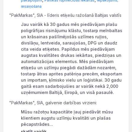
pakalpojumi
Pārtikas rūpniecības iekārtas
Iepakojums,
iesaiņošana
"PakMarkas", SIA - līderis etiķešu ražošanā Baltijas valstīs
Jau vairāk kā 30 gadus mēs piedāvājam plašu
poligrāfijas risinājumu klāstu, tostarp melnbaltas
un krāsainas pašlīmējošās uzlīmes ruļļos, ​​
divslāņu, lentveida, saraujošas, DPG un daudz
cita veida etiķetes. Papildus mēs piedāvājam
augstas kvalitātes drukas iekārtas, piedziņas un
automatizācijas elementus. Mēs piedāvājam
etiķešu un uzlīmju piegādi dažādām nozarēm,
tostarp ātras aprites patēriņa precēm, eksportam
un importam, ķīmisko vielu un loģistikai. 30 gadu
gaitā esam sadarbojušies ar vairāk nekā 2,000
uzņēmumiem Baltijā, Eiropā, un visā pasaulē.
"PakMarkas", SIA, galvenie darbības virzieni:
Mūsu ražotņu kapacitāte ļauj piedāvāt mūsu
klientiem augstu uzlīmju kvalitāti un plašas
pēcapstrādes...
skatīt vairāk