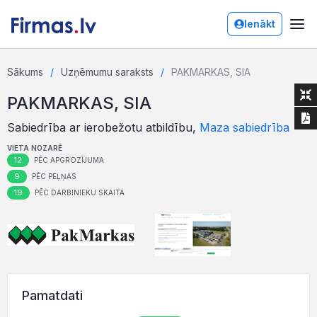
Ienākt
Sākums
Uzņēmumu saraksts
PAKMARKAS, SIA
PAKMARKAS, SIA
Sabiedrība ar ierobežotu atbildību,
Maza sabiedrība
VIETA NOZARĒ
12
PĒC APGROZĪJUMA
9
PĒC PEĻŅAS
19
PĒC DARBINIEKU SKAITA
Pamatdati