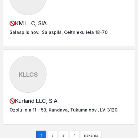
KM LLC, SIA
Salaspils nov., Salaspils, Celtnieku iela 18-70
KLLCS
Kurland LLC, SIA
Ozolu iela 11 – 53, Kandava, Tukuma nov., LV-3120
1
2
3
4
nākamā