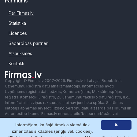
Par mums
Par Firmas.lv
Statistika
Licences
Sadarbības partneri
Atsauksmes
Kontakti
Copyright © Firmas.lv 2007-2026. Firmas.lv ir Latvijas Republikas
Uzņēmumu Reģistra datu atkalizmantotājs. Informācijas avoti:
Uzņēmumu reģistra datu bāzes, Komercreģistrs, Maksātnespējas
reģistrs, Komercķīlu reģistrs, ZL uzņēmumu faktisko datu reģistrs, u.c..
Informācijai ir izziņas raksturs, un tai nav juridiska spēka. Sistēmas
lietotājs apņemas ievērot Fizisko personu datu aizsardzības likumu un
Autortiesību likumu. Firmas.lv nenes atbildību par darbībām vai
lēmumiem, kas balstīti uz saņemto pakalpojumu. Lietotājam aizliegts
Informējam, ka šajā tīmekļa vietnē tiek
✖
izmantot jebkādas automatizētas sistēmas vai iekārtas (robotus)
piekļuvei sistēmai bez rakstiskas saskaņošanas ar Firmas.lv. Galvenā
izmantotas sīkdatnes (angļu val. cookies).
redaktore: Ingūna Pempere.