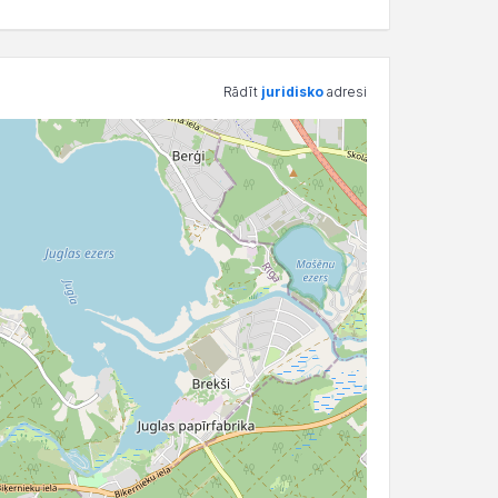
Rādīt
juridisko
adresi