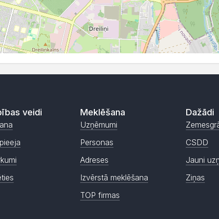
ības veidi
Meklēšana
Dažādi
ana
Uzņēmumi
Zemesgr
pieeja
Personas
CSDD
rkumi
Adreses
Jauni uz
ēties
Izvērstā meklēšana
Ziņas
TOP firmas