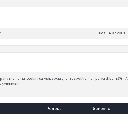
līdz 04.07.2001
"
ar uzņēmuma ietekmi uz vidi, sociālajiem aspektiem un pārvaldību (ESG). Arv
 uzņēmumiem.
Periods
Saņemts