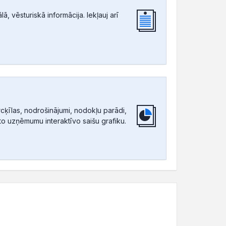
, vēsturiskā informācija. Iekļauj arī
ķīlas, nodrošinājumi, nodokļu parādi,
tīto uzņēmumu interaktīvo saišu grafiku.