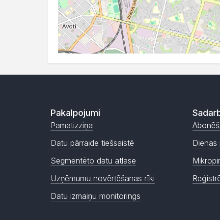
Pakalpojumi
Sadarb
Pamatizziņa
Abonēš
Datu pārraide tiešsaistē
Dienas 
Segmentēto datu atlase
Mikropi
Uzņēmumu novērtēšanas rīki
Reģistr
Datu izmaiņu monitorings