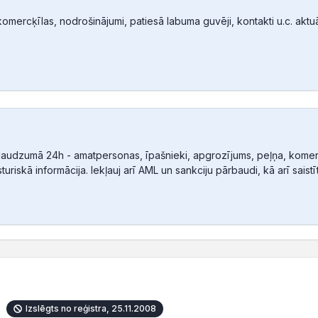
mercķīlas, nodrošinājumi, patiesā labuma guvēji, kontakti u.c. aktuālā
audzumā 24h - amatpersonas, īpašnieki, apgrozījums, peļņa, komerc
sturiskā informācija. Iekļauj arī AML un sankciju pārbaudi, kā arī sais
Izslēgts no reģistra, 25.11.2008