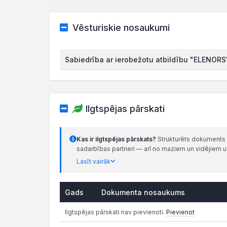
Vēsturiskie nosaukumi
Sabiedrība ar ierobežotu atbildību "ELENORS
Ilgtspējas pārskati
Kas ir ilgtspējas pārskats?
Strukturēts dokuments p
sadarbības partneri — arī no maziem un vidējiem
Lasīt vairāk
Gads
Dokumenta nosaukums
Ilgtspējas pārskati nav pievienoti.
Pievienot