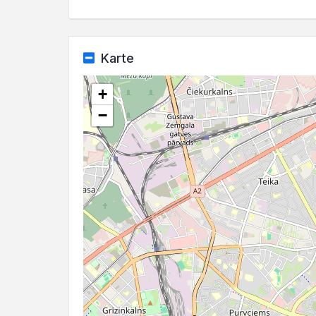
Karte
+
−