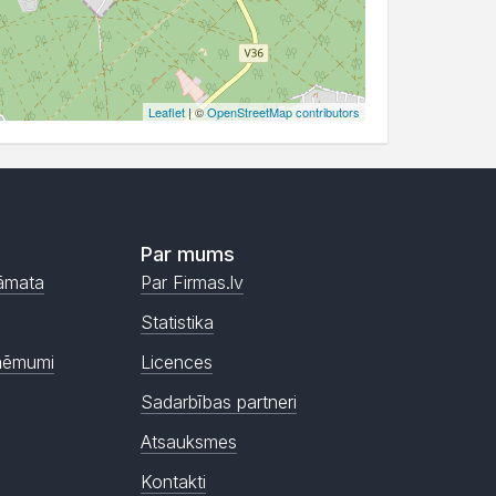
Leaflet
| ©
OpenStreetMap contributors
Par mums
āmata
Par Firmas.lv
Statistika
ņēmumi
Licences
Sadarbības partneri
Atsauksmes
Kontakti