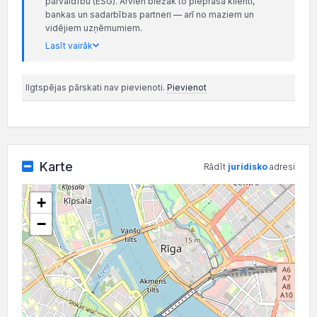
pārvaldību (ESG). Arvien biežāk to pieprasa klienti,
bankas un sadarbības partneri — arī no maziem un
vidējiem uzņēmumiem.
Lasīt vairāk
Ilgtspējas pārskati nav pievienoti.
Pievienot
Karte
Rādīt
juridisko
adresi
+
−