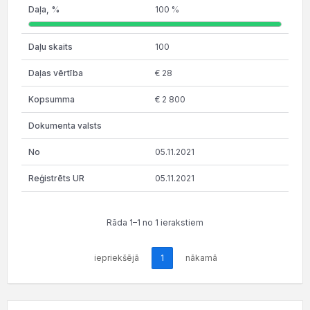
100 %
100
€ 28
€ 2 800
05.11.2021
05.11.2021
Rāda 1–1 no 1 ierakstiem
iepriekšējā
1
nākamā