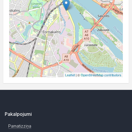
Leaflet
| ©
OpenStreetMap contributors
Pakalpojumi
Pamatizziņa