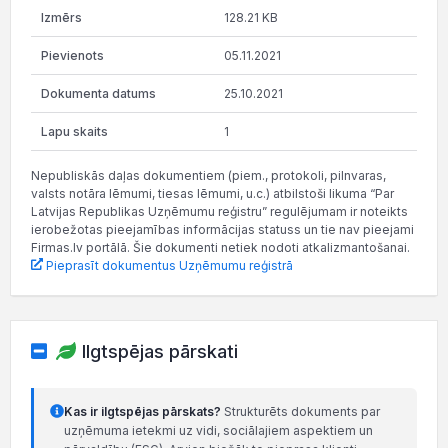
128.21 KB
05.11.2021
25.10.2021
1
Nepubliskās daļas dokumentiem (piem., protokoli, pilnvaras,
valsts notāra lēmumi, tiesas lēmumi, u.c.) atbilstoši likuma “Par
Latvijas Republikas Uzņēmumu reģistru” regulējumam ir noteikts
ierobežotas pieejamības informācijas statuss un tie nav pieejami
Firmas.lv portālā. Šie dokumenti netiek nodoti atkalizmantošanai.
Pieprasīt dokumentus Uzņēmumu reģistrā
Ilgtspējas pārskati
Kas ir ilgtspējas pārskats?
Strukturēts dokuments par
uzņēmuma ietekmi uz vidi, sociālajiem aspektiem un