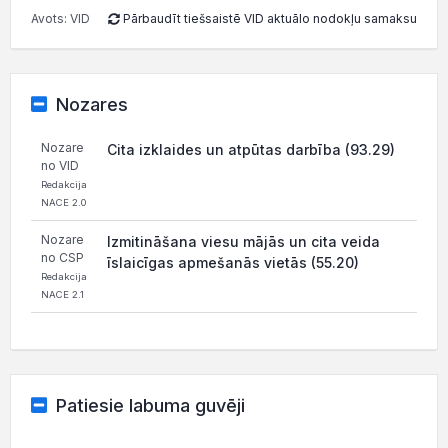
Avots: VID
Pārbaudīt tiešsaistē VID aktuālo nodokļu samaksu
Nozares
Nozare
Cita izklaides un atpūtas darbība (93.29)
no VID
Redakcija
NACE 2.0
Nozare
Izmitināšana viesu mājās un cita veida
no CSP
īslaicīgas apmešanās vietās (55.20)
Redakcija
NACE 2.1
Patiesie labuma guvēji