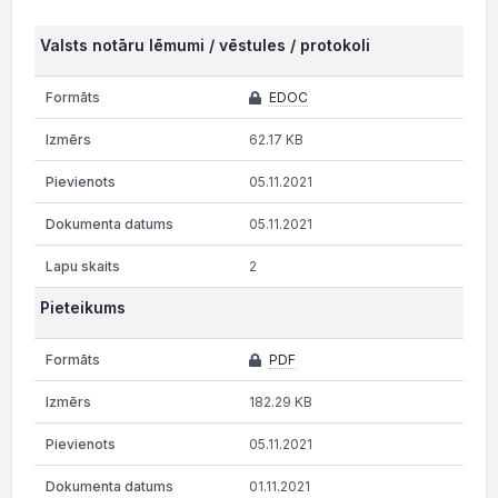
Valsts notāru lēmumi / vēstules / protokoli
EDOC
62.17 KB
05.11.2021
05.11.2021
2
Pieteikums
PDF
182.29 KB
05.11.2021
01.11.2021