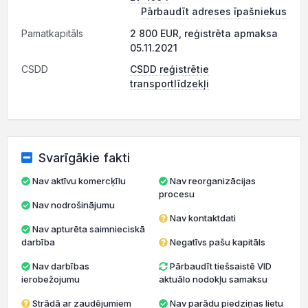
Pārbaudīt adreses īpašniekus
Pamatkapitāls
2 800 EUR, reģistrēta apmaksa
05.11.2021
CSDD
CSDD reģistrētie
transportlīdzekļi
Svarīgākie fakti
Nav aktīvu komercķīlu
Nav reorganizācijas
procesu
Nav nodrošinājumu
Nav kontaktdati
Nav apturēta saimnieciskā
darbība
Negatīvs pašu kapitāls
Nav darbības
Pārbaudīt tiešsaistē VID
ierobežojumu
aktuālo nodokļu samaksu
Strādā ar zaudējumiem
Nav parādu piedziņas lietu