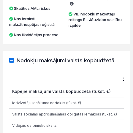
Skatīties AML riskus
VID nodokļu maksātāju
Nav ieraksti
reitings B - Jāuzlabo saistību
maksātnespējas reģistrā
izpilde
Nav likvidācijas procesa
Nodokļu maksājumi valsts kopbudžetā
202
Kopējie maksājumi valsts kopbudžetā (tūkst. €)
1.9
Iedzīvotāju ienākuma nodoklis (tūkst. €)
0.1
Valsts sociālās apdrošināšanas obligātās iemaksas (tūkst. €)
0.8
Vidējais darbinieku skaits