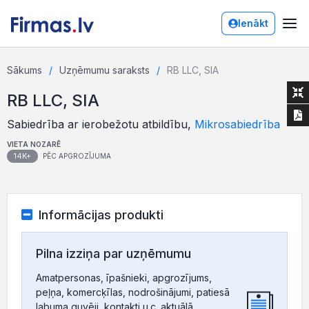
Ienākt
Sākums
Uzņēmumu saraksts
RB LLC, SIA
RB LLC, SIA
Sabiedrība ar ierobežotu atbildību,
Mikrosabiedrība
VIETA NOZARĒ
14K+
PĒC APGROZĪJUMA
Informācijas produkti
Pilna izziņa par uzņēmumu
Amatpersonas, īpašnieki, apgrozījums,
peļņa, komercķīlas, nodrošinājumi, patiesā
labuma guvēji, kontakti u.c. aktuālā,