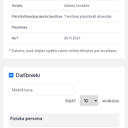
Valdes loceklis
Tiesības pārstāvēt atsevišķi
05.11.2021
* Datums, kurā stājies spēkā valsts notāra lēmums par iecelšanu
Dalībnieki
Rādīt
ierakstus
Fiziska persona