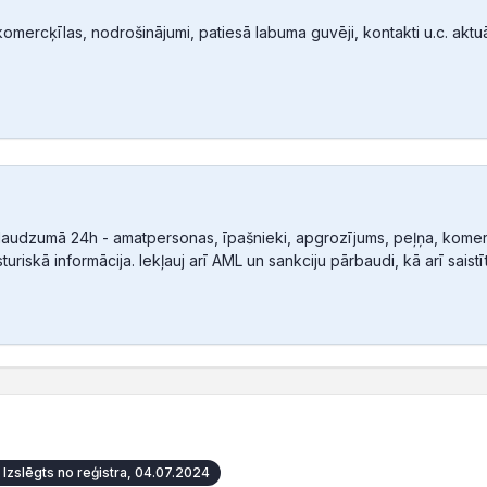
mercķīlas, nodrošinājumi, patiesā labuma guvēji, kontakti u.c. aktuālā
audzumā 24h - amatpersonas, īpašnieki, apgrozījums, peļņa, komerc
sturiskā informācija. Iekļauj arī AML un sankciju pārbaudi, kā arī sais
Izslēgts no reģistra, 04.07.2024