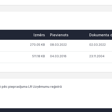
Izmērs
Pievienots
Dokumenta 
270.05 KB
08.03.2022
02.03.2022
511.18 KB
04.03.2016
23.11.2004
i pēc pieprasījuma LR Uzņēmumu reģistrā