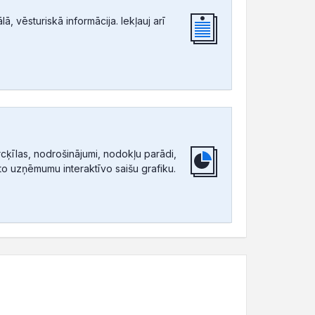
, vēsturiskā informācija. Iekļauj arī
ķīlas, nodrošinājumi, nodokļu parādi,
tīto uzņēmumu interaktīvo saišu grafiku.