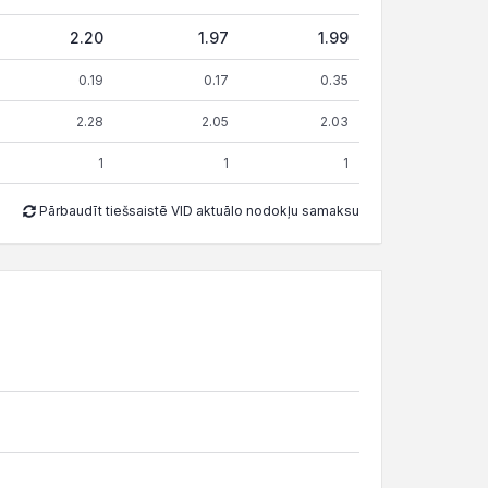
2.20
1.97
1.99
0.19
0.17
0.35
2.28
2.05
2.03
1
1
1
Pārbaudīt tiešsaistē VID aktuālo nodokļu samaksu