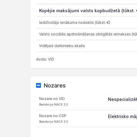
Kopējie maksājumi valsts kopbudžetā (tūkst. 
Iedzīvotāju ienākuma nodoklis (tūkst. €)
Valsts sociālās apdrošināšanas obligātās iemaksas (tūk
Vidējais darbinieku skaits
Avots: VID
Nozares
Nozare no VID
Nespecializēt
Redakcija NACE 2.0
Nozare no CSP
Elektrisko mā
Redakcija NACE 2.0