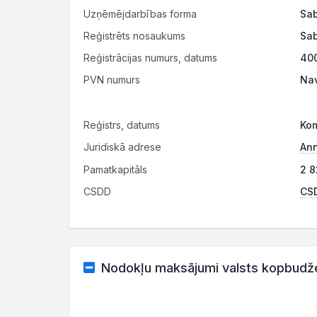
Uzņēmējdarbības forma
Sab
Reģistrēts nosaukums
Sab
Reģistrācijas numurs, datums
400
PVN numurs
Nav
Reģistrs, datums
Kom
Juridiskā adrese
Ann
Pamatkapitāls
2 8
CSDD
CSD
Nodokļu maksājumi valsts kopbudž