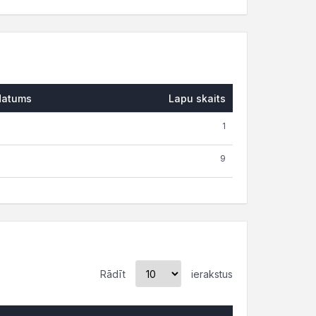
datums
Lapu skaits
1
9
Rādīt
ierakstus