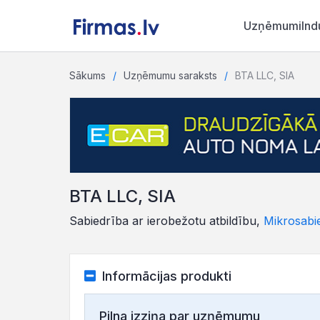
Uzņēmumi
Ind
Sākums
Uzņēmumu saraksts
BTA LLC, SIA
BTA LLC, SIA
Sabiedrība ar ierobežotu atbildību,
Mikrosabi
Informācijas produkti
Pilna izziņa par uzņēmumu