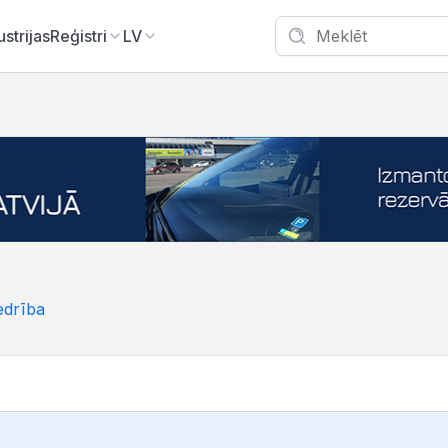
ustrijas
Reģistri
LV
edrība