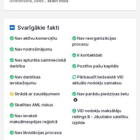
izveidošana, zāles...
skatīt visus
Svarīgākie fakti
Nav aktīvu komercķīlu
Nav reorganizācijas
procesu
Nav nodrošinājumu
Ir kontaktdati
Nav apturēta saimnieciskā
darbība
Pozitīvs pašu kapitāls
Nav darbības
Pārbaudīt tiešsaistē VID
ierobežojumu
aktuālo nodokļu samaksu
Strādā ar zaudējumiem
Nav parādu piedziņas lietu
Skatīties AML riskus
VID nodokļu maksātāju
Nav ieraksti
reitings B - Jāuzlabo saistību
maksātnespējas reģistrā
izpilde
Nav likvidācijas procesa