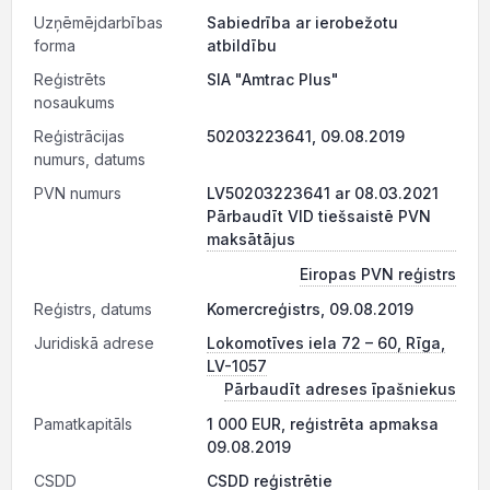
Uzņēmējdarbības
Sabiedrība ar ierobežotu
forma
atbildību
Reģistrēts
SIA "Amtrac Plus"
nosaukums
Reģistrācijas
50203223641, 09.08.2019
numurs, datums
PVN numurs
LV50203223641 ar 08.03.2021
Pārbaudīt VID tiešsaistē PVN
maksātājus
Eiropas PVN reģistrs
Reģistrs, datums
Komercreģistrs, 09.08.2019
Juridiskā adrese
Lokomotīves iela 72 – 60, Rīga,
LV-1057
Pārbaudīt adreses īpašniekus
Pamatkapitāls
1 000 EUR, reģistrēta apmaksa
09.08.2019
CSDD
CSDD reģistrētie