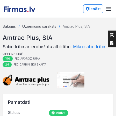
Ienākt
Sākums
Uzņēmumu saraksts
Amtrac Plus, SIA
Amtrac Plus, SIA
Sabiedrība ar ierobežotu atbildību,
Mikrosabiedrība
VIETA NOZARĒ
156
PĒC APGROZĪJUMA
24
PĒC DARBINIEKU SKAITA
Pamatdati
Statuss
Aktīvs