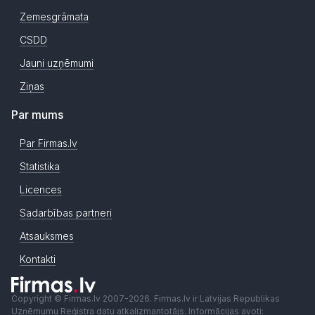
Zemesgrāmata
CSDD
Jauni uzņēmumi
Ziņas
Par mums
Par Firmas.lv
Statistika
Licences
Sadarbības partneri
Atsauksmes
Kontakti
Copyright © Firmas.lv 2007-2026. Firmas.lv ir Latvijas Republikas
Uzņēmumu Reģistra datu atkalizmantotājs. Informācijas avoti: