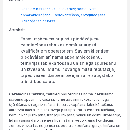
,
Celtniecības tehnika un iekārtas; noma
Namu
,
,
apsaimniekošana
Labiekārtošana, apzaļumošana
Uzkopšanas serviss
Apraksts
Esam uzņēmums ar plašu piedāvājumu
celtniecības tehnikas nomā ar augsti
kvalificētiem operatoriem. Saviem klientiem
piedāvājam arī namu apsaimniekošanu,
teritorijas labiekārtošanu un sniega šķūrēšanu
un izvešanu. Mums ir svarīga mūsu reputācija,
tāpēc visiem darbiem pieejam ar visaugstāko
atbildības sajūtu.
Celtniecības tehnika, celtniecības tehnikas noma, nekustamo
īpašumu apsaimniekošana, namu apsaimniekošana, sniega
šķūrēšana, sniega izvešana, telpu uzkopšana, labiekārtošana,
autoevakuācija, mini iekravēja pakalpojumi, būvbedru rakšana,
komunikāciju rakšana, tranšeju rakšana, sakņu un celmu likvidācija,
līdzināšanas darbi, zemes līdzināšana, veco krūmu likvidācija,
zemes virskārtas noņemšana, bedru aizbēršana, grāvju tīrīšana un