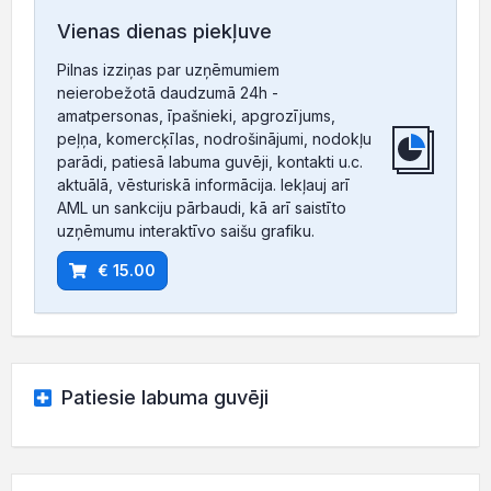
Vienas dienas piekļuve
Pilnas izziņas par uzņēmumiem
neierobežotā daudzumā 24h -
amatpersonas, īpašnieki, apgrozījums,
peļņa, komercķīlas, nodrošinājumi, nodokļu
parādi, patiesā labuma guvēji, kontakti u.c.
aktuālā, vēsturiskā informācija. Iekļauj arī
AML un sankciju pārbaudi, kā arī saistīto
uzņēmumu interaktīvo saišu grafiku.
€ 15.00
Patiesie labuma guvēji