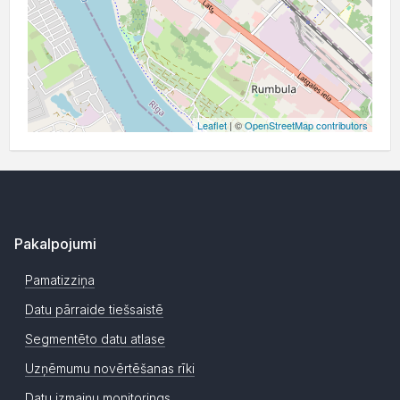
Leaflet
| ©
OpenStreetMap contributors
Pakalpojumi
Pamatizziņa
Datu pārraide tiešsaistē
Segmentēto datu atlase
Uzņēmumu novērtēšanas rīki
Datu izmaiņu monitorings