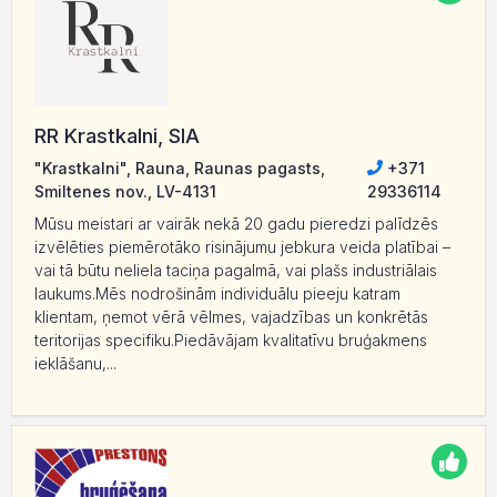
RR Krastkalni, SIA
"Krastkalni", Rauna, Raunas pagasts,
+371
Smiltenes nov., LV-4131
29336114
Mūsu meistari ar vairāk nekā 20 gadu pieredzi palīdzēs
izvēlēties piemērotāko risinājumu jebkura veida platībai –
vai tā būtu neliela taciņa pagalmā, vai plašs industriālais
laukums.Mēs nodrošinām individuālu pieeju katram
klientam, ņemot vērā vēlmes, vajadzības un konkrētās
teritorijas specifiku.Piedāvājam kvalitatīvu bruģakmens
ieklāšanu,...