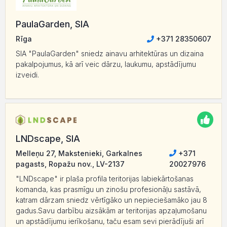
PaulaGarden, SIA
Rīga
+371 28350607
SIA "PaulaGarden" sniedz ainavu arhitektūras un dizaina
pakalpojumus, kā arī veic dārzu, laukumu, apstādījumu
izveidi.
LNDscape, SIA
Melleņu 27, Makstenieki, Garkalnes
+371
pagasts, Ropažu nov., LV-2137
20027976
"LNDscape" ir plaša profila teritorijas labiekārtošanas
komanda, kas prasmīgu un zinošu profesionāļu sastāvā,
katram dārzam sniedz vērtīgāko un nepieciešamāko jau 8
gadus.Savu darbību aizsākām ar teritorijas apzaļumošanu
un apstādījumu ierīkošanu, taču esam sevi pierādījuši arī