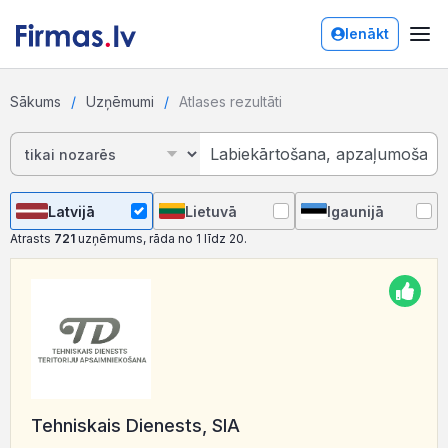
Ienākt
Sākums
Uzņēmumi
Atlases rezultāti
Latvijā
Lietuvā
Igaunijā
Atrasts
721
uzņēmums, rāda no 1 līdz 20.
Tehniskais Dienests, SIA