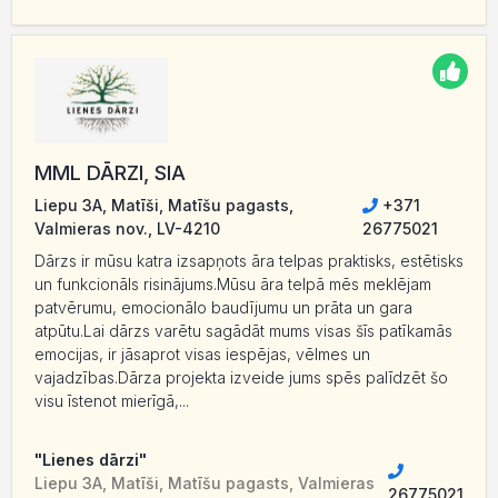
MML DĀRZI, SIA
Liepu 3A, Matīši, Matīšu pagasts,
+371
Valmieras nov., LV-4210
26775021
Dārzs ir mūsu katra izsapņots āra telpas praktisks, estētisks
un funkcionāls risinājums.Mūsu āra telpā mēs meklējam
patvērumu, emocionālo baudījumu un prāta un gara
atpūtu.Lai dārzs varētu sagādāt mums visas šīs patīkamās
emocijas, ir jāsaprot visas iespējas, vēlmes un
vajadzības.Dārza projekta izveide jums spēs palīdzēt šo
visu īstenot mierīgā,...
"Lienes dārzi"
Liepu 3A, Matīši, Matīšu pagasts, Valmieras
26775021