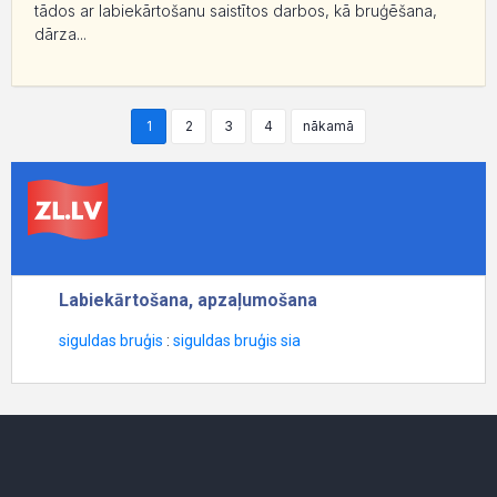
tādos ar labiekārtošanu saistītos darbos, kā bruģēšana,
dārza...
1
2
3
4
nākamā