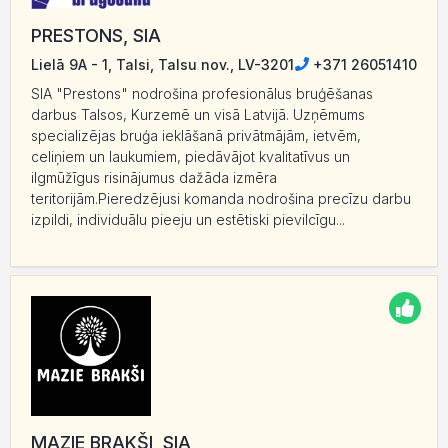
PRESTONS, SIA
Lielā 9A - 1, Talsi, Talsu nov., LV-3201
+371 26051410
SIA "Prestons" nodrošina profesionālus bruģēšanas
darbus Talsos, Kurzemē un visā Latvijā. Uzņēmums
specializējas bruģa ieklāšanā privātmājām, ietvēm,
celiņiem un laukumiem, piedāvājot kvalitatīvus un
ilgmūžīgus risinājumus dažāda izmēra
teritorijām.Pieredzējusi komanda nodrošina precīzu darbu
izpildi, individuālu pieeju un estētiski pievilcīgu...
MAZIE BRAKŠI, SIA