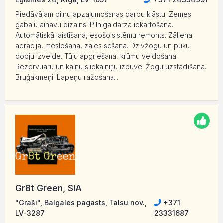
Piedāvājam pilnu apzaļumošanas darbu klāstu. Zemes
gabalu ainavu dizains. Pilnīga dārza iekārtošana.
Automātiskā laistīšana, esošo sistēmu remonts. Zāliena
aerācija, mēslošana, zāles sēšana. Dzīvžogu un puķu
dobju izveide. Tūju apgriešana, krūmu veidošana.
Rezervuāru un kalnu slidkalniņu izbūve. Žogu uzstādīšana.
Bruģakmeņi. Lapeņu ražošana....
Gr8t Green, SIA
"Graši", Balgales pagasts, Talsu nov.,
+371
LV-3287
23331687