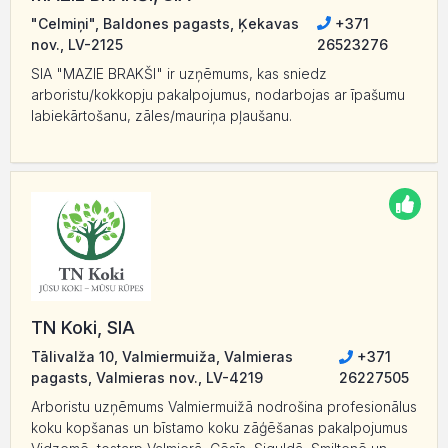
"Celmiņi", Baldones pagasts, Ķekavas
+371
nov., LV-2125
26523276
SIA "MAZIE BRAKŠI" ir uzņēmums, kas sniedz
arboristu/kokkopju pakalpojumus, nodarbojas ar īpašumu
labiekārtošanu, zāles/mauriņa pļaušanu.
TN Koki, SIA
Tālivalža 10, Valmiermuiža, Valmieras
+371
pagasts, Valmieras nov., LV-4219
26227505
Arboristu uzņēmums Valmiermuižā nodrošina profesionālus
koku kopšanas un bīstamo koku zāģēšanas pakalpojumus