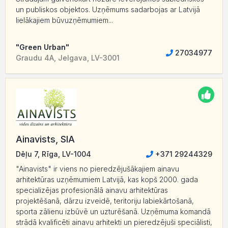
un publiskos objektos. Uzņēmums sadarbojas ar Latvijā
lielākajiem būvuzņēmumiem...
"Green Urban"
27034977
Graudu 4A, Jelgava, LV-3001
Ainavists, SIA
Dēļu 7, Rīga, LV-1004
+371 29244329
"Ainavists" ir viens no pieredzējušākajiem ainavu
arhitektūras uzņēmumiem Latvijā, kas kopš 2000. gada
specializējas profesionālā ainavu arhitektūras
projektēšanā, dārzu izveidē, teritoriju labiekārtošanā,
sporta zālienu izbūvē un uzturēšanā. Uzņēmuma komandā
strādā kvalificēti ainavu arhitekti un pieredzējuši speciālisti,