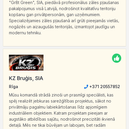
"Gr8t Green", SIA, piedāvā profesionālus zāles pļaušanas
pakalpojumus visā Latvijā, nodrošinot kvalitatīvu teritoriju
kopšanu gan privātpersonām, gan uzņēmumiem.
Specializējamies zāles pļaušanā arī grūti pieejamās vietās,
nogāzēs un aizaugušās teritorijās, izmantojot jaudīgu un
modernu tehniku.
KZ Bruģis, SIA
Rīga
+371 20557852
Mūsu komandā strādā zinoši un prasmīgi speciālisti, kas
spēj realizēt jebkuras sarežģītības projektus, sākot no
privātmāju pagalmu labiekārtošanas līdz apjomīgiem
industriāliem objektiem. Katram projektam pieejam ar
augstāko atbildības sajūtu, nodrošinot precizitāti ikvienā
detaļā. Mēs ne tikai būvējam un labojam, bet radām