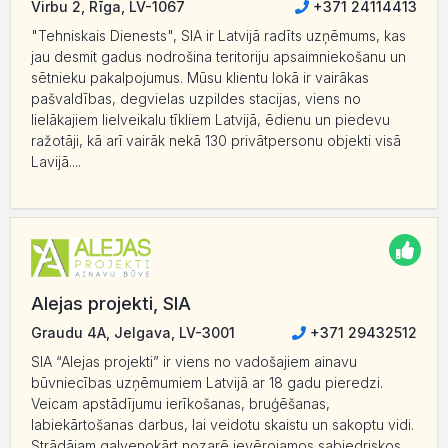
Virbu 2, Rīga, LV-1067
+371 24114413
"Tehniskais Dienests", SIA ir Latvijā radīts uzņēmums, kas
jau desmit gadus nodrošina teritoriju apsaimniekošanu un
sētnieku pakalpojumus. Mūsu klientu lokā ir vairākas
pašvaldības, degvielas uzpildes stacijas, viens no
lielākajiem lielveikalu tīkliem Latvijā, ēdienu un piedevu
ražotāji, kā arī vairāk nekā 130 privātpersonu objekti visā
Lavijā....
Alejas projekti, SIA
Graudu 4A, Jelgava, LV-3001
+371 29432512
SIA “Alejas projekti” ir viens no vadošajiem ainavu
būvniecības uzņēmumiem Latvijā ar 18 gadu pieredzi.
Veicam apstādījumu ierīkošanas, bruģēšanas,
labiekārtošanas darbus, lai veidotu skaistu un sakoptu vidi.
Strādājam galvenokārt nozarē ievērojamos sabiedriskos