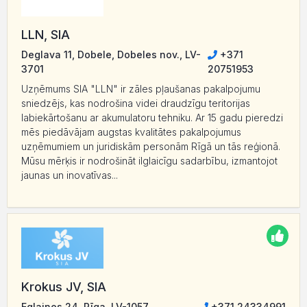
LLN, SIA
Deglava 11, Dobele, Dobeles nov., LV-
+371
3701
20751953
Uzņēmums SIA "LLN" ir zāles pļaušanas pakalpojumu
sniedzējs, kas nodrošina videi draudzīgu teritorijas
labiekārtošanu ar akumulatoru tehniku. Ar 15 gadu pieredzi
mēs piedāvājam augstas kvalitātes pakalpojumus
uzņēmumiem un juridiskām personām Rīgā un tās reģionā.
Mūsu mērķis ir nodrošināt ilglaicīgu sadarbību, izmantojot
jaunas un inovatīvas...
Krokus JV, SIA
Eglaines 24, Rīga, LV-1057
+371 24334991