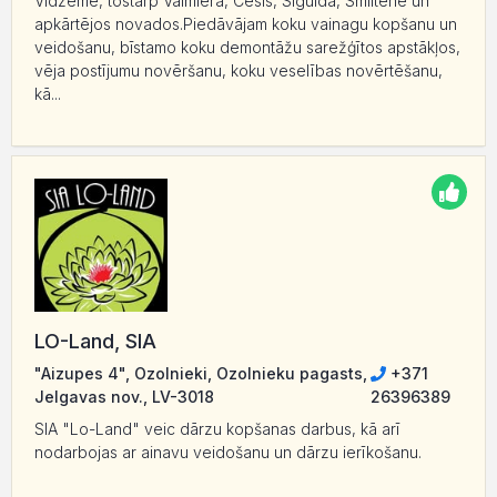
Vidzemē, tostarp Valmierā, Cēsīs, Siguldā, Smiltenē un
apkārtējos novados.Piedāvājam koku vainagu kopšanu un
veidošanu, bīstamo koku demontāžu sarežģītos apstākļos,
vēja postījumu novēršanu, koku veselības novērtēšanu,
kā...
LO-Land, SIA
"Aizupes 4", Ozolnieki, Ozolnieku pagasts,
+371
Jelgavas nov., LV-3018
26396389
SIA "Lo-Land" veic dārzu kopšanas darbus, kā arī
nodarbojas ar ainavu veidošanu un dārzu ierīkošanu.