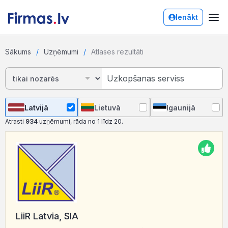
Ienākt
Sākums
Uzņēmumi
Atlases rezultāti
Latvijā
Lietuvā
Igaunijā
Atrasti
934
uzņēmumi, rāda no 1 līdz 20.
LiiR Latvia, SIA