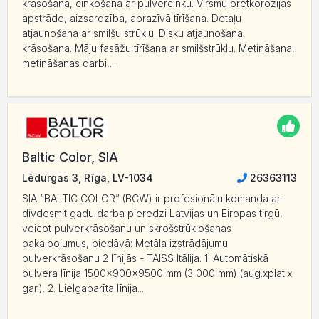
krāsošana, cinkošana ar pulvercinku. Virsmu pretkorozijas
apstrāde, aizsardzība, abrazīvā tīrīšana. Detaļu
atjaunošana ar smilšu strūklu. Disku atjaunošana,
krāsošana. Māju fasāžu tīrīšana ar smilšstrūklu. Metināšana,
metināšanas darbi,...
Baltic Color, SIA
Lēdurgas 3, Rīga, LV-1034
26363113
SIA “BALTIC COLOR” (BCW) ir profesionāļu komanda ar
divdesmit gadu darba pieredzi Latvijas un Eiropas tirgū,
veicot pulverkrāsošanu un skrošstrūklošanas
pakalpojumus, piedāvā: Metāla izstrādājumu
pulverkrāsošanu 2 līnijās - TAISS Itālija. 1. Automātiskā
pulvera līnija 1500x900x9500 mm (3 000 mm) (aug.xplat.x
gar.). 2. Lielgabarīta līnija...