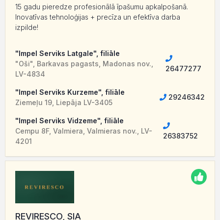
15 gadu pieredze profesionālā īpašumu apkalpošanā.
Inovatīvas tehnoloģijas + precīza un efektīva darba
izpilde!
"Impel Serviks Latgale", filiāle
"Oši", Barkavas pagasts, Madonas nov.,
26477277
LV-4834
"Impel Serviks Kurzeme", filiāle
29246342
Ziemeļu 19, Liepāja LV-3405
"Impel Serviks Vidzeme", filiāle
Cempu 8F, Valmiera, Valmieras nov., LV-
26383752
4201
REVIRESCO, SIA