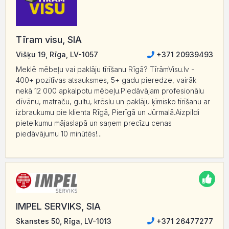
Tīram visu, SIA
Višķu 19, Rīga, LV-1057
+371 20939493
Meklē mēbeļu vai paklāju tīrīšanu Rīgā? TīrāmVisu.lv -
400+ pozitīvas atsauksmes, 5+ gadu pieredze, vairāk
nekā 12 000 apkalpotu mēbeļu.Piedāvājam profesionālu
dīvānu, matraču, gultu, krēslu un paklāju ķīmisko tīrīšanu ar
izbraukumu pie klienta Rīgā, Pierīgā un Jūrmalā.Aizpildi
pieteikumu mājaslapā un saņem precīzu cenas
piedāvājumu 10 minūtēs!...
IMPEL SERVIKS, SIA
Skanstes 50, Rīga, LV-1013
+371 26477277