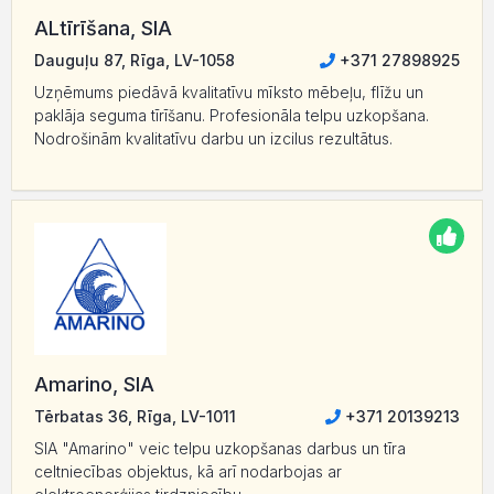
ALtīrīšana, SIA
Dauguļu 87, Rīga, LV-1058
+371 27898925
Uzņēmums piedāvā kvalitatīvu mīksto mēbeļu, flīžu un
paklāja seguma tīrīšanu. Profesionāla telpu uzkopšana.
Nodrošinām kvalitatīvu darbu un izcilus rezultātus.
Amarino, SIA
Tērbatas 36, Rīga, LV-1011
+371 20139213
SIA "Amarino" veic telpu uzkopšanas darbus un tīra
celtniecības objektus, kā arī nodarbojas ar