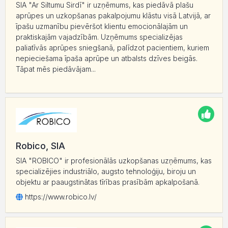
SIA "Ar Siltumu Sirdī" ir uzņēmums, kas piedāvā plašu
aprūpes un uzkopšanas pakalpojumu klāstu visā Latvijā, ar
īpašu uzmanību pievēršot klientu emocionālajām un
praktiskajām vajadzībām. Uzņēmums specializējas
paliatīvās aprūpes sniegšanā, palīdzot pacientiem, kuriem
nepieciešama īpaša aprūpe un atbalsts dzīves beigās.
Tāpat mēs piedāvājam...
Robico, SIA
SIA "ROBICO" ir profesionālās uzkopšanas uzņēmums, kas
specializējies industriālo, augsto tehnoloģiju, biroju un
objektu ar paaugstinātas tīrības prasībām apkalpošanā.
https:/
/
www.robico.lv/