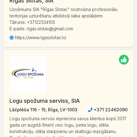
Rīgas Slotas, SIA
Uzņēmums SIA "Rīgas Slotas" nodrošina profesionālu
teritorijas uzturēšanu atbilstoši laika apstākļiem.
Tālrunis: +37122334105
E-pasts: rigas.slotas@gmail.com
https:/
/
www.rigasslotas.lv/
Logu spožuma serviss, SIA
Lāčplēša 116 - 15, Rīga, LV-1003
+371 22462090
Logu spožuma serviss iepriecina savus klientus kopš 2017.
gada un augstā līmenī veic logu, jumta logu, stikla
konstrukciju, stikla starpsienu un skatlogu mazgāšanu.