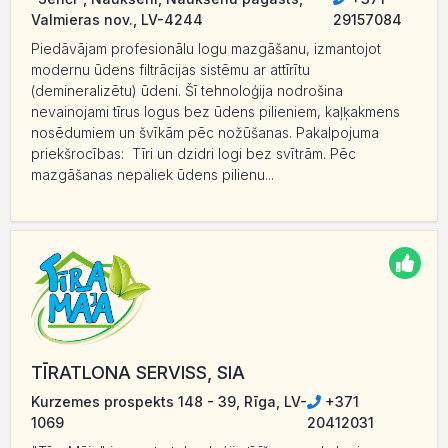
Valmieras nov., LV-4244
29157084
Piedāvājam profesionālu logu mazgāšanu, izmantojot
modernu ūdens filtrācijas sistēmu ar attīrītu
(demineralizētu) ūdeni. Šī tehnoloģija nodrošina
nevainojami tīrus logus bez ūdens pilieniem, kaļķakmens
nosēdumiem un švīkām pēc nožūšanas. Pakalpojuma
priekšrocības: Tīri un dzidri logi bez svītrām. Pēc
mazgāšanas nepaliek ūdens pilienu...
TĪRATLONA SERVISS, SIA
Kurzemes prospekts 148 - 39, Rīga, LV-
+371
1069
20412031