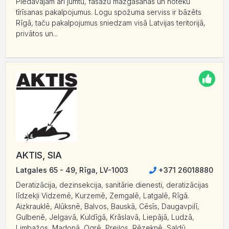
Piedāvājam arī jumtu, fasāžu mazgāšanas un noteku
tīrīsanas pakalpojumus. Logu spožuma serviss ir bāzēts
Rīgā, taču pakalpojumus sniedzam visā Latvijas teritorijā,
privātos un...
AKTIS, SIA
Latgales 65 - 49, Rīga, LV-1003
+371 26018880
Deratizācija, dezinsekcija, sanitārie dienesti, deratizācijas
līdzekļi Vidzemē, Kurzemē, Zemgalē, Latgalē, Rīgā.
Aizkrauklē, Alūksnē, Balvos, Bauskā, Cēsīs, Daugavpilī,
Gulbenē, Jelgavā, Kuldīgā, Krāslavā, Liepājā, Ludzā,
Limbažos, Madonā, Ogrē, Preiļos, Rēzeknē, Saldū,