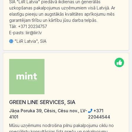
SIA "LiiR Latvia" piedāvā ikdienas un ģenerālās
uzkopšanas pakalpojumus uzņēmumiem visā Latvijā. Ar
elastīgu pieeju un augstākās kvalitātes aprīkojumu mēs
garantējam tīrību un kārtību jūsu darba telpās.
Tālr. +371 20234757
E-pasts: liir@liir.lv
"LiiR Latvia", SIA
GREEN LINE SERVICES, SIA
Jāņa Poruka 39, Cēsis, Cēsu nov., LV-
+371
4101
22044544
Mūsu uzņēmums nodrošina pilnu pakalpojumu ciklu no
speciālistu konsultācijas līdz preču un pakalpojumu