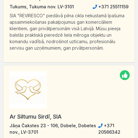
Tukums, Tukuma nov. LV-3101
+371 25511159
SIA "REVIRESCO" piedāvā pilna cikla nekustamā īpašuma
apsaimniekošanas pakalpojumus gan komerciāliem
klientiem, gan privātpersonām visā Latvijā. Mūsu pieeja
balstās praktiskā pieredzē liela mēroga objektu un
komandu vadībā, nodrošinot uzticamu, profesionālu
servisu gan uzņēmumiem, gan prvātpersonām.
Ar Siltumu Sirdī, SIA
Jāņa Čakstes 23 - 106, Dobele, Dobeles
+371
nov., LV-3701
20566342