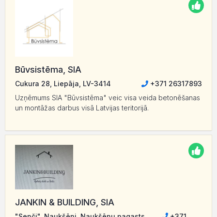
Būvsistēma, SIA
Cukura 28, Liepāja, LV-3414
+371 26317893
Uzņēmums SIA "Būvsistēma" veic visa veida betonēšanas
un montāžas darbus visā Latvijas teritorijā.
JANKIN & BUILDING, SIA
"Senči", Naukšēni, Naukšēnu pagasts,
+371