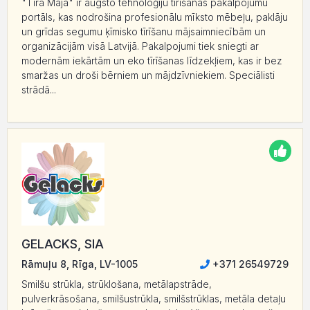
"Tīra Māja" ir augsto tehnoloģiju tīrīšanas pakalpojumu
portāls, kas nodrošina profesionālu mīksto mēbeļu, paklāju
un grīdas segumu ķīmisko tīrīšanu mājsaimniecībām un
organizācijām visā Latvijā. Pakalpojumi tiek sniegti ar
modernām iekārtām un eko tīrīšanas līdzekļiem, kas ir bez
smaržas un droši bērniem un mājdzīvniekiem. Speciālisti
strādā...
GELACKS, SIA
Rāmuļu 8, Rīga, LV-1005
+371 26549729
Smilšu strūkla, strūklošana, metālapstrāde,
pulverkrāsošana, smilšustrūkla, smilšstrūklas, metāla detaļu