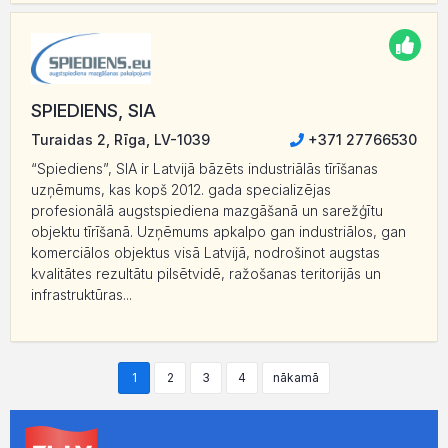
SPIEDIENS, SIA
Turaidas 2, Rīga, LV-1039
+371 27766530
“Spiediens”, SIA ir Latvijā bāzēts industriālās tīrīšanas
uzņēmums, kas kopš 2012. gada specializējas
profesionālā augstspiediena mazgāšanā un sarežģītu
objektu tīrīšanā. Uzņēmums apkalpo gan industriālos, gan
komerciālos objektus visā Latvijā, nodrošinot augstas
kvalitātes rezultātu pilsētvidē, ražošanas teritorijās un
infrastruktūras...
1
2
3
4
nākamā