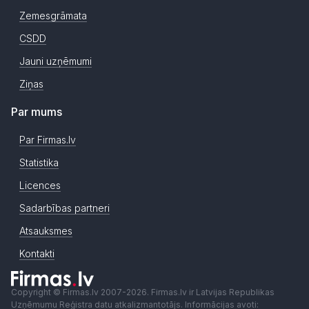
Zemesgrāmata
CSDD
Jauni uzņēmumi
Ziņas
Par mums
Par Firmas.lv
Statistika
Licences
Sadarbības partneri
Atsauksmes
Kontakti
Copyright © Firmas.lv 2007-2026. Firmas.lv ir Latvijas Republikas
Uzņēmumu Reģistra datu atkalizmantotājs. Informācijas avoti: