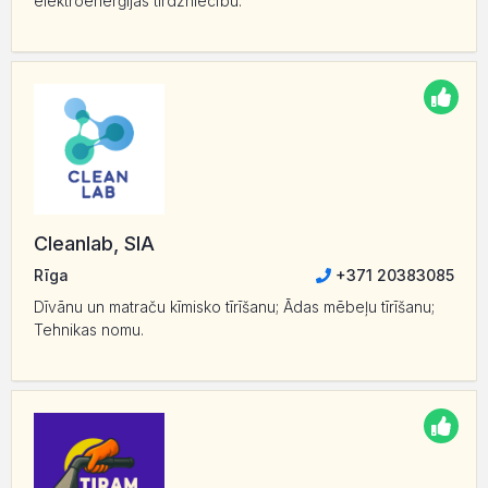
elektroenerģijas tirdzniecību.
Cleanlab, SIA
Rīga
+371 20383085
Dīvānu un matraču kīmisko tīrīšanu; Ādas mēbeļu tīrīšanu;
Tehnikas nomu.