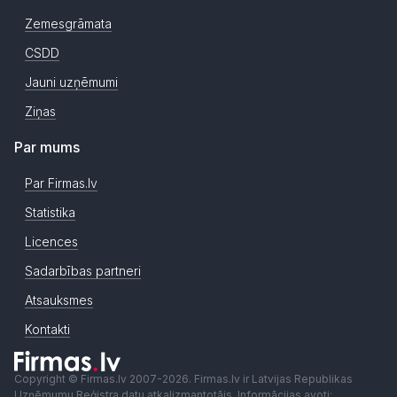
Zemesgrāmata
CSDD
Jauni uzņēmumi
Ziņas
Par mums
Par Firmas.lv
Statistika
Licences
Sadarbības partneri
Atsauksmes
Kontakti
Copyright © Firmas.lv 2007-2026. Firmas.lv ir Latvijas Republikas
Uzņēmumu Reģistra datu atkalizmantotājs. Informācijas avoti: