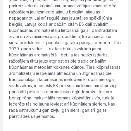
pašreiz lietotos kūpinājumu aromatizētājus izmantot pēc
ražotājiem jau izsniegto atļauju beigām, atļaujas
nepagarinot. Lai arī regulējums jau stājies spēkā jūnija
beigās, Latvija kopā ar dažām citām ES dalībvalstīm
kūpināšanas aromatizētāju lietošanai gaļai, pārstrādātām
zivīm un zivsaimniecības produktiem, kā arī sieram un
siera produktiem ir panākusi garāku pārejas periodu – līdz
2029. gada vidum. Līdz tam būtu jāizstrādā jauni
kūpināšanas aromatizētāji, bet, ja tas netiks izdarīts,
ražotājiem tiktu ļauts atgriezties pie tradicionālajām
kūpināšanas metodēm koksnes dūmos. Tieši kūpināšanas
aromatizētāju iespējamā atmešana un atgriešanās pie
tradicionālajām kūpināšanas metodēm Eiropas mērogā,
visdrīzākais, ir iemesls EK pēkšņajam lēmumam steidzīgi
pārskatīt policiklisko aromātisko ogļūdeņražu, tostarp –
benzpirēna, maksimālās normas kūpinātās zivīs, turklāt
iecerēts tās no jauna ieviest arī kūpinātiem sieriem, kas
rada satraukumu gan zivju, gan siera, gan arī gaļas
pārstrādes uzņēmumos.