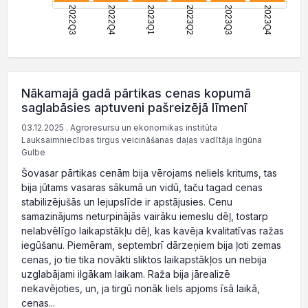
Nākamajā gadā pārtikas cenas kopumā
saglabāsies aptuveni pašreizējā līmenī
03.12.2025 . Agroresursu un ekonomikas institūta
Lauksaimniecības tirgus veicināšanas daļas vadītāja Ingūna
Gulbe
Šovasar pārtikas cenām bija vērojams neliels kritums, tas
bija jūtams vasaras sākumā un vidū, taču tagad cenas
stabilizējušās un lejupslīde ir apstājusies. Cenu
samazinājums neturpinājās vairāku iemeslu dēļ, tostarp
nelabvēlīgo laikapstākļu dēļ, kas kavēja kvalitatīvas ražas
iegūšanu. Piemēram, septembrī dārzeņiem bija ļoti zemas
cenas, jo tie tika novākti sliktos laikapstākļos un nebija
uzglabājami ilgākam laikam. Raža bija jārealizē
nekavējoties, un, ja tirgū nonāk liels apjoms īsā laikā,
cenas...