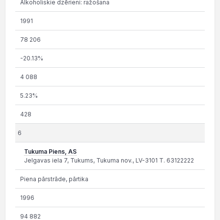
Alkoholiskie dzērieni: ražošana
1991
78 206
-20.13%
4 088
5.23%
428
6
Tukuma Piens, AS
Jelgavas iela 7, Tukums, Tukuma nov., LV-3101 T. 63122222
Piena pārstrāde, pārtika
1996
94 882