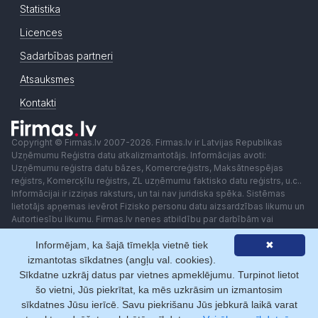
Statistika
Licences
Sadarbības partneri
Atsauksmes
Kontakti
Copyright © Firmas.lv 2007-2026. Firmas.lv ir Latvijas Republikas
Uzņēmumu Reģistra datu atkalizmantotājs. Informācijas avoti:
Uzņēmumu reģistra datu bāzes, Komercreģistrs, Maksātnespējas
reģistrs, Komercķīlu reģistrs, ZL uzņēmumu faktisko datu reģistrs, u.c..
Informācijai ir izziņas raksturs, un tai nav juridiska spēka. Sistēmas
lietotājs apņemas ievērot Fizisko personu datu aizsardzības likumu un
Autortiesību likumu. Firmas.lv nenes atbildību par darbībām vai
lēmumiem, kas balstīti uz saņemto pakalpojumu. Lietotājam aizliegts
Informējam, ka šajā tīmekļa vietnē tiek
✖
izmantot jebkādas automatizētas sistēmas vai iekārtas (robotus)
piekļuvei sistēmai bez rakstiskas saskaņošanas ar Firmas.lv. Galvenā
izmantotas sīkdatnes (angļu val. cookies).
redaktore: Ingūna Pempere.
Sīkdatne uzkrāj datus par vietnes apmeklējumu. Turpinot lietot
Lietošanas noteikumi
Privātuma politika
Norēķini ar
šo vietni, Jūs piekrītat, ka mēs uzkrāsim un izmantosim
sīkdatnes Jūsu ierīcē. Savu piekrišanu Jūs jebkurā laikā varat