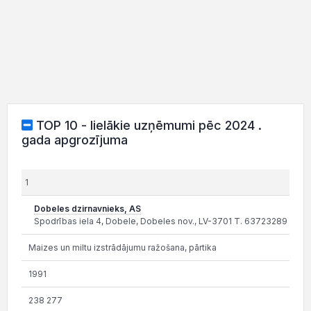
TOP 10 - lielākie uzņēmumi pēc 2024 .
gada apgrozījuma
1
Dobeles dzirnavnieks, AS
Spodrības iela 4, Dobele, Dobeles nov., LV-3701 T. 63723289
Maizes un miltu izstrādājumu ražošana, pārtika
1991
238 277