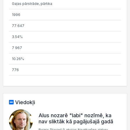
Gaļas pārstrāde, pārtika
1996
77 647
3.54%
7 967
10.26%
776
Viedokļi
Alus nozarē "labi" nozīmē, ka
nav sliktāk kā pagājušajā gadā
Reinis Pļaviņš (Latvijas Neatkarīgo aldaru