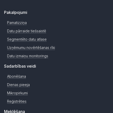
Pakalpojumi
Pamatizziņa
Datu pārraide tiešsaistē
Segmentēto datu atlase
Uzņēmumu novērtēšanas rīki
Datu izmaiņu monitorings
Sadarbības veidi
Abonēšana
Dienas pieeja
Mikropirkumi
Reģistrēties
Meklēšana