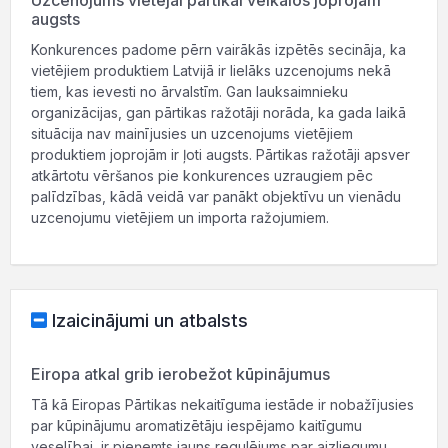
Uzcenojums vietējai pārtikai veikalos joprojām
augsts
Konkurences padome pērn vairākās izpētēs secināja, ka
vietējiem produktiem Latvijā ir lielāks uzcenojums nekā
tiem, kas ievesti no ārvalstīm. Gan lauksaimnieku
organizācijas, gan pārtikas ražotāji norāda, ka gada laikā
situācija nav mainījusies un uzcenojums vietējiem
produktiem joprojām ir ļoti augsts. Pārtikas ražotāji apsver
atkārtotu vēršanos pie konkurences uzraugiem pēc
palīdzības, kādā veidā var panākt objektīvu un vienādu
uzcenojumu vietējiem un importa ražojumiem.
Izaicinājumi un atbalsts
Eiropa atkal grib ierobežot kūpinājumus
Tā kā Eiropas Pārtikas nekaitīguma iestāde ir nobažījusies
par kūpinājumu aromatizētāju iespējamo kaitīgumu
veselībai, ir pieņemts jauns regulējums par aizliegumu