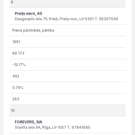
9
Preiļu siers, AS
Daugavpils iela 75, Preiļi, Preiļu nov., LV-5301 T. 65307046
Piena pārstrāde, pārtika
1991
66 173
-15.17%
492
0.74%
263
10
FOREVERS, SIA
Granīta iela 9A, Rīga, LV-1057 T. 67844565