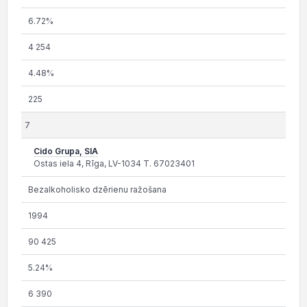
6.72%
4 254
4.48%
225
7
Cido Grupa, SIA
Ostas iela 4, Rīga, LV-1034 T. 67023401
Bezalkoholisko dzērienu ražošana
1994
90 425
5.24%
6 390