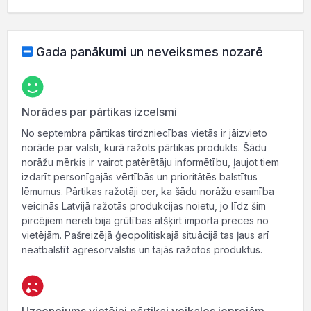
Gada panākumi un neveiksmes nozarē
Norādes par pārtikas izcelsmi
No septembra pārtikas tirdzniecības vietās ir jāizvieto
norāde par valsti, kurā ražots pārtikas produkts. Šādu
norāžu mērķis ir vairot patērētāju informētību, ļaujot tiem
izdarīt personīgajās vērtībās un prioritātēs balstītus
lēmumus. Pārtikas ražotāji cer, ka šādu norāžu esamība
veicinās Latvijā ražotās produkcijas noietu, jo līdz šim
pircējiem nereti bija grūtības atšķirt importa preces no
vietējām. Pašreizējā ģeopolitiskajā situācijā tas ļaus arī
neatbalstīt agresorvalstis un tajās ražotos produktus.