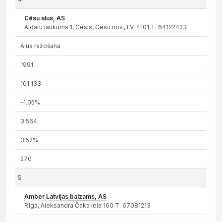
Cēsu alus, AS
Aldaru laukums 1, Cēsis, Cēsu nov., LV-4101 T. 64122423
Alus ražošana
1991
101 133
-1.05%
3 564
3.52%
270
5
Amber Latvijas balzams, AS
Rīga, Aleksandra Čaka iela 160 T. 67081213