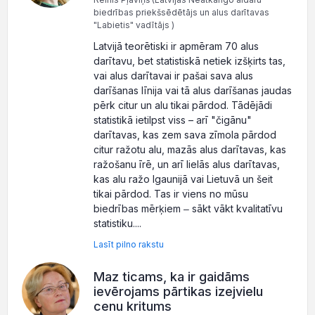
biedrības priekšsēdētājs un alus darītavas
"Labietis" vadītājs )
Latvijā teorētiski ir apmēram 70 alus
darītavu, bet statistiskā netiek izšķirts tas,
vai alus darītavai ir pašai sava alus
darīšanas līnija vai tā alus darīšanas jaudas
pērk citur un alu tikai pārdod. Tādējādi
statistikā ietilpst viss – arī "čigānu"
darītavas, kas zem sava zīmola pārdod
citur ražotu alu, mazās alus darītavas, kas
ražošanu īrē, un arī lielās alus darītavas,
kas alu ražo Igaunijā vai Lietuvā un šeit
tikai pārdod. Tas ir viens no mūsu
biedrības mērķiem ‒ sākt vākt kvalitatīvu
statistiku....
Lasīt pilno rakstu
Maz ticams, ka ir gaidāms
ievērojams pārtikas izejvielu
cenu kritums