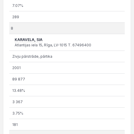
7.07%
289
8
KARAVELA, SIA
Atlantijas iela 15, Rīga, LV-1015 T. 67496400
Zivju pārstrāde, pārtika
2001
89 877
13.48%
3 367
3.75%
181