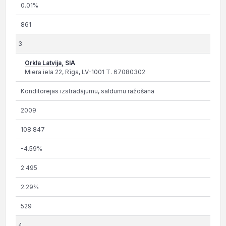
0.01%
861
3
Orkla Latvija, SIA
Miera iela 22, Rīga, LV-1001 T. 67080302
Konditorejas izstrādājumu, saldumu ražošana
2009
108 847
-4.59%
2 495
2.29%
529
4