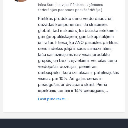
Ināra Šure (Latvijas Pārtikas uzņēmumu
federācijas padomes priekšsēdētāja )
Pārtikas produktu cenu veido daudz un
dažādas komponentes. Ja skatāmies
globāli, tad ir skaidrs, ka būtiska ietekme ir
gan ģeopolitiskajiem, gan laikapstākļiem
un ražai. Ir tiesa, ka ANO pasaules pārtikas
cenu indekss jūlijā ir sācis samazināties,
taču samazinājums nav visās produktu
grupās, un bez izejvielām ir vēl citas cenu
veidojošās pozīcijas, piemēram,
darbaspēks, kura izmaksas ir palielinājušās
vismaz par 10%. Arī gaļas cenas ir
pieaugušas ar divciparu skaitli. Piena
iepirkumu cenām ir 14% pieaugums,...
Lasīt pilno rakstu