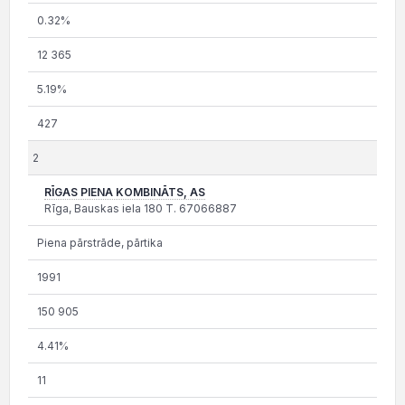
0.32%
12 365
5.19%
427
2
RĪGAS PIENA KOMBINĀTS, AS
Rīga, Bauskas iela 180 T. 67066887
Piena pārstrāde, pārtika
1991
150 905
4.41%
11