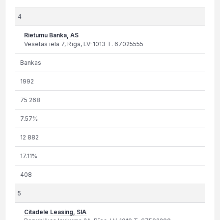
4
Rietumu Banka, AS
Vesetas iela 7, Rīga, LV-1013 T. 67025555
Bankas
1992
75 268
7.57%
12 882
17.11%
408
5
Citadele Leasing, SIA