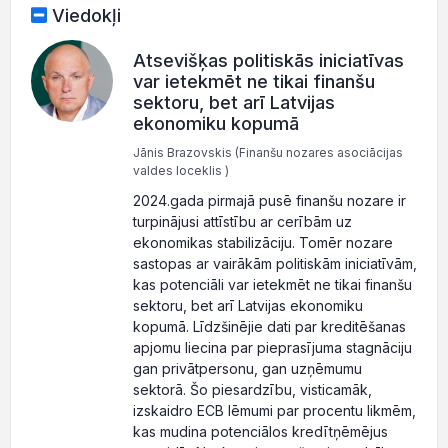
Viedokļi
Atsevišķas politiskās iniciatīvas
var ietekmēt ne tikai finanšu
sektoru, bet arī Latvijas
ekonomiku kopumā
Jānis Brazovskis (Finanšu nozares asociācijas
valdes loceklis )
2024.gada pirmajā pusē finanšu nozare ir
turpinājusi attīstību ar cerībām uz
ekonomikas stabilizāciju. Tomēr nozare
sastopas ar vairākām politiskām iniciatīvām,
kas potenciāli var ietekmēt ne tikai finanšu
sektoru, bet arī Latvijas ekonomiku
kopumā. Līdzšinējie dati par kreditēšanas
apjomu liecina par pieprasījuma stagnāciju
gan privātpersonu, gan uzņēmumu
sektorā. Šo piesardzību, visticamāk,
izskaidro ECB lēmumi par procentu likmēm,
kas mudina potenciālos kredītņēmējus