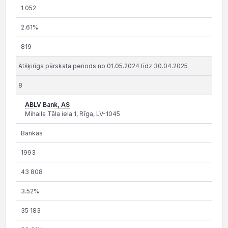
1 052
2.61%
819
Atšķirīgs pārskata periods no 01.05.2024 līdz 30.04.2025
8
ABLV Bank, AS
Mihaila Tāla iela 1, Rīga, LV-1045
Bankas
1993
43 808
3.52%
35 183