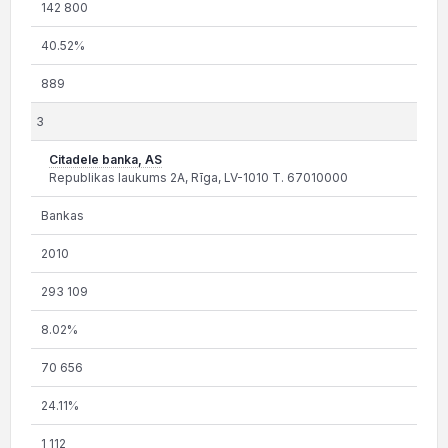
142 800
40.52%
889
3
Citadele banka, AS
Republikas laukums 2A, Rīga, LV-1010 T. 67010000
Bankas
2010
293 109
8.02%
70 656
24.11%
1 112