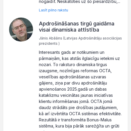
nogaidīt. Neskatoties uz šo piesardzību,...
Lasīt pilno rakstu
Apdrošināšanas tirgū gaidāma
visai dinamiska attīstība
Jānis Abāšins (Latvijas Apdrošinātāju asociācijas
prezidents )
Interesants gads ar notikumiem un
pārmaiņām, kas atstās ilglaicīgu ietekmi uz
nozari. To raksturo dinamiska tirgus
izaugsme, nozīmīgas reformas OCTA,
veselības apdrošināšanas uzvaras
gājiens, ziņa par divu apdrošinātāju
apvienošanos 2025.gadā un dabas
kataklizmu veicinātas jaunas iniciatīvas
klientu informēšanas jomā. OCTA jomā
daudz strādāts pie drošības jautājumiem,
kā arī izvērtēta OCTA sistēmas efektivitāte.
Rezultātā ir transformēta Bonus-Malus
sistēma, kura bija pārāk sarežģīta un grūti