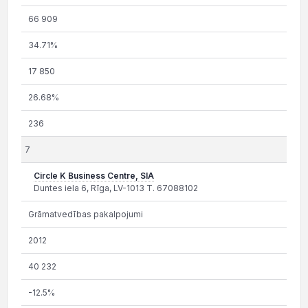
66 909
34.71%
17 850
26.68%
236
7
Circle K Business Centre, SIA
Duntes iela 6, Rīga, LV-1013 T. 67088102
Grāmatvedības pakalpojumi
2012
40 232
-12.5%