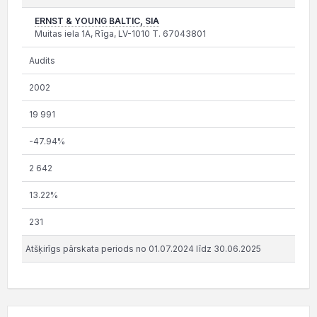
ERNST & YOUNG BALTIC, SIA
Muitas iela 1A, Rīga, LV-1010 T. 67043801
Audits
2002
19 991
-47.94%
2 642
13.22%
231
Atšķirīgs pārskata periods no 01.07.2024 līdz 30.06.2025