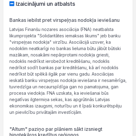
Izaicinājumi un atbalsts
Bankas iebilst pret virspeļņas nodokļa ieviešanu
Latvijas Finanšu nozares asociācija (FNA) neatbalsta
likumprojekta "Solidaritātes iemaksas likums" jeb banku
"virspeļņas nodokļa" virzību. Asociācijā uzsver, ka
nodoklim neatkarīgi no bankas lieluma būtu jābūt būtiski
mazākam, nosakāmi nepārprotami nodokļa griesti,
nodoklis nedrīkst ierobežot kreditēšanu, nodoklis
nedrīkst sodīt bankas par kreditēšanu, kā arī nodoklis
nedrīkst būt spēkā ilgāk par vienu gadu. Asociācijas
ieskatā banku virspeļņas nodokļa ieviešana ir nesamērīga,
tuvredzīga un necaurspīdīga gan no pamatojuma, gan
procesa viedokļa. FNA uzskata, ka ieviešanai būs
negatīvas ilgtermiņa sekas, kas apgrūtinās Latvijas
ekonomikas izaugsmi, noturību un it īpaši konkurētspēju
un pievilcību privātajām investīcijām.
"Altum" paziņo par plāniem sākt izsniegt
hipotekāros kredītus reģionos