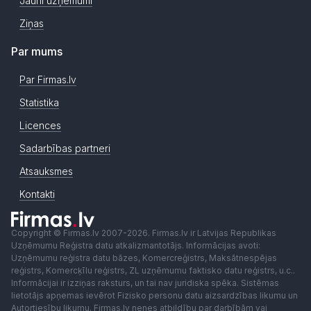
Jauni uzņēmumi
Ziņas
Par mums
Par Firmas.lv
Statistika
Licences
Sadarbības partneri
Atsauksmes
Kontakti
Copyright © Firmas.lv 2007-2026. Firmas.lv ir Latvijas Republikas
Uzņēmumu Reģistra datu atkalizmantotājs. Informācijas avoti:
Uzņēmumu reģistra datu bāzes, Komercreģistrs, Maksātnespējas
reģistrs, Komercķīlu reģistrs, ZL uzņēmumu faktisko datu reģistrs, u.c..
Informācijai ir izziņas raksturs, un tai nav juridiska spēka. Sistēmas
lietotājs apņemas ievērot Fizisko personu datu aizsardzības likumu un
Autortiesību likumu. Firmas.lv nenes atbildību par darbībām vai