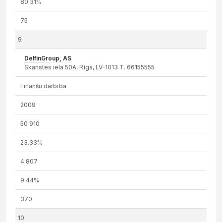
80.31%
75
9
DelfinGroup, AS
Skanstes iela 50A, Rīga, LV-1013 T. 66155555
Finanšu darbība
2009
50 910
23.33%
4 807
9.44%
370
10