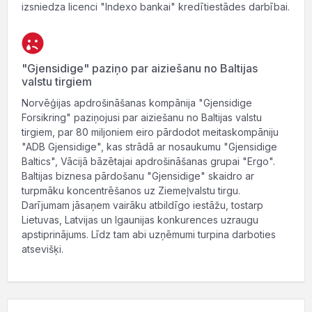
izsniedza licenci "Indexo bankai" kredītiestādes darbībai.
"Gjensidige" paziņo par aiziešanu no Baltijas
valstu tirgiem
Norvēģijas apdrošināšanas kompānija "Gjensidige
Forsikring" paziņojusi par aiziešanu no Baltijas valstu
tirgiem, par 80 miljoniem eiro pārdodot meitaskompāniju
"ADB Gjensidige", kas strādā ar nosaukumu "Gjensidige
Baltics", Vācijā bāzētajai apdrošināšanas grupai "Ergo".
Baltijas biznesa pārdošanu "Gjensidige" skaidro ar
turpmāku koncentrēšanos uz Ziemeļvalstu tirgu.
Darījumam jāsaņem vairāku atbildīgo iestāžu, tostarp
Lietuvas, Latvijas un Igaunijas konkurences uzraugu
apstiprinājums. Līdz tam abi uzņēmumi turpina darboties
atsevišķi.