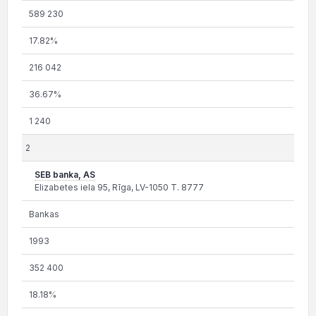
589 230
17.82%
216 042
36.67%
1 240
2
SEB banka, AS
Elizabetes iela 95, Rīga, LV-1050 T. 8777
Bankas
1993
352 400
18.18%