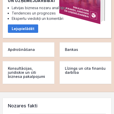
UN UZŅĒMĒJDARBĪBAI
Latvijas biznesa nozaru analītika
Tendences un prognozes
Ekspertu viedokļi un komentāri
Lejupielādēt
Apdrošināšana
Bankas
Konsultācijas,
Līzings un cita finanšu
juridiskie un citi
darbība
biznesa pakalpojumi
Nozares fakti