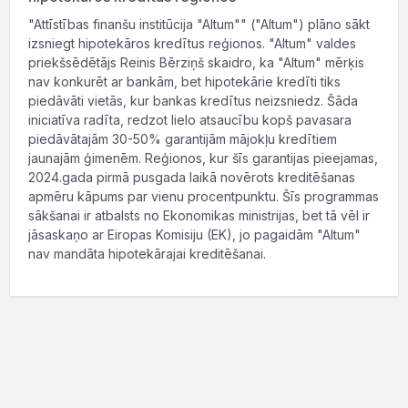
"Attīstības finanšu institūcija "Altum"" ("Altum") plāno sākt
izsniegt hipotekāros kredītus reģionos. "Altum" valdes
priekšsēdētājs Reinis Bērziņš skaidro, ka "Altum" mērķis
nav konkurēt ar bankām, bet hipotekārie kredīti tiks
piedāvāti vietās, kur bankas kredītus neizsniedz. Šāda
iniciatīva radīta, redzot lielo atsaucību kopš pavasara
piedāvātajām 30-50% garantijām mājokļu kredītiem
jaunajām ģimenēm. Reģionos, kur šīs garantijas pieejamas,
2024.gada pirmā pusgada laikā novērots kreditēšanas
apmēru kāpums par vienu procentpunktu. Šīs programmas
sākšanai ir atbalsts no Ekonomikas ministrijas, bet tā vēl ir
jāsaskaņo ar Eiropas Komisiju (EK), jo pagaidām "Altum"
nav mandāta hipotekārajai kreditēšanai.