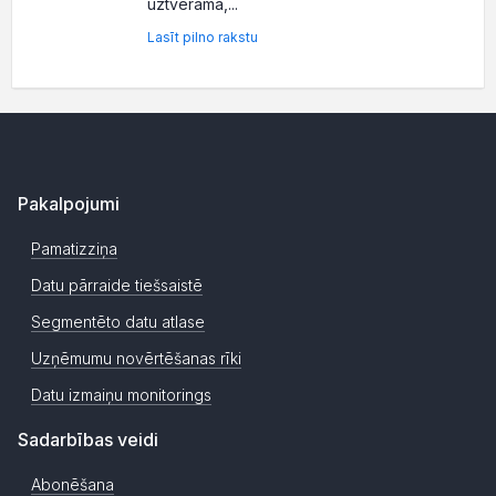
uztverama,...
Lasīt pilno rakstu
Pakalpojumi
Pamatizziņa
Datu pārraide tiešsaistē
Segmentēto datu atlase
Uzņēmumu novērtēšanas rīki
Datu izmaiņu monitorings
Sadarbības veidi
Abonēšana