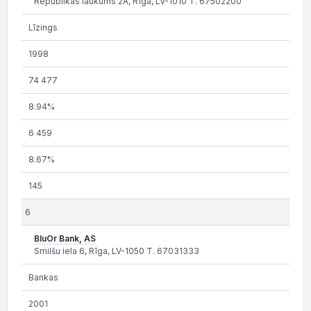
Republikas laukums 2A, Rīga, LV-1010 T. 67502200
Līzings
1998
74 477
8.94%
6 459
8.67%
145
6
BluOr Bank, AS
Smilšu iela 6, Rīga, LV-1050 T. 67031333
Bankas
2001