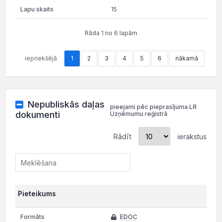
15
Rāda 1 no 6 lapām
iepriekšējā
1
2
3
4
5
6
nākamā
Nepubliskās daļas
pieejami pēc pieprasījuma LR
dokumenti
Uzņēmumu reģistrā
Rādīt
ierakstus
Pieteikums
EDOC