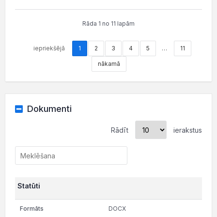
Rāda 1 no 11 lapām
iepriekšējā
1
2
3
4
5
…
11
nākamā
Dokumenti
Rādīt
ierakstus
Statūti
DOCX