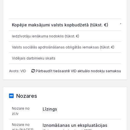
2
Kopējie maksājumi valsts kopbudžetā (tūkst. €)
1 963
Iedzīvotāju ienākuma nodoklis (tūkst. €)
545
Valsts sociālās apdrošināšanas obligātās iemaksas (tūkst. €)
1 00
Vidējais darbinieku skaits
Avots: VID
Pārbaudīt tiešsaistē VID aktuālo nodokļu samaksu
Nozares
Nozare no
Līzings
zl.lv
Nozare no
Iznomāšanas un ekspluatācijas
zl.lv (NACE2)