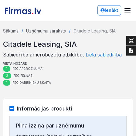
Ienākt
Sākums
Uzņēmumu saraksts
Citadele Leasing, SIA
Citadele Leasing, SIA
Sabiedrība ar ierobežotu atbildību,
Liela sabiedrība
VIETA NOZARĒ
1
PĒC APGROZĪJUMA
2
PĒC PEĻŅAS
1
PĒC DARBINIEKU SKAITA
Informācijas produkti
Pilna izziņa par uzņēmumu