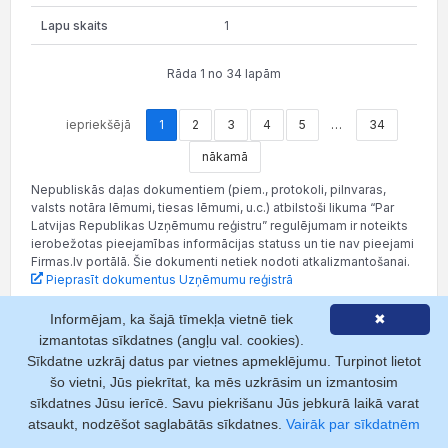
1
Rāda 1 no 34 lapām
iepriekšējā
1
2
3
4
5
…
34
nākamā
Nepubliskās daļas dokumentiem (piem., protokoli, pilnvaras,
valsts notāra lēmumi, tiesas lēmumi, u.c.) atbilstoši likuma “Par
Latvijas Republikas Uzņēmumu reģistru” regulējumam ir noteikts
ierobežotas pieejamības informācijas statuss un tie nav pieejami
Firmas.lv portālā. Šie dokumenti netiek nodoti atkalizmantošanai.
Pieprasīt dokumentus Uzņēmumu reģistrā
Informējam, ka šajā tīmekļa vietnē tiek
✖
izmantotas sīkdatnes (angļu val. cookies).
Sīkdatne uzkrāj datus par vietnes apmeklējumu. Turpinot lietot
Saistītie raksti
šo vietni, Jūs piekrītat, ka mēs uzkrāsim un izmantosim
sīkdatnes Jūsu ierīcē. Savu piekrišanu Jūs jebkurā laikā varat
atsaukt, nodzēšot saglabātās sīkdatnes.
Vairāk par sīkdatnēm
02.08.2024