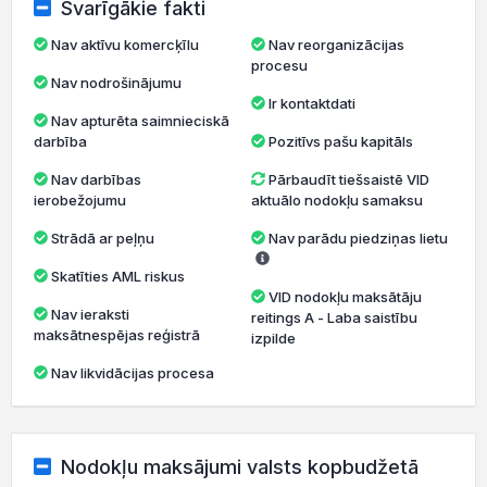
Svarīgākie fakti
Nav aktīvu komercķīlu
Nav reorganizācijas
procesu
Nav nodrošinājumu
Ir kontaktdati
Nav apturēta saimnieciskā
darbība
Pozitīvs pašu kapitāls
Nav darbības
Pārbaudīt tiešsaistē VID
ierobežojumu
aktuālo nodokļu samaksu
Strādā ar peļņu
Nav parādu piedziņas lietu
Skatīties AML riskus
VID nodokļu maksātāju
Nav ieraksti
reitings A - Laba saistību
maksātnespējas reģistrā
izpilde
Nav likvidācijas procesa
Nodokļu maksājumi valsts kopbudžetā