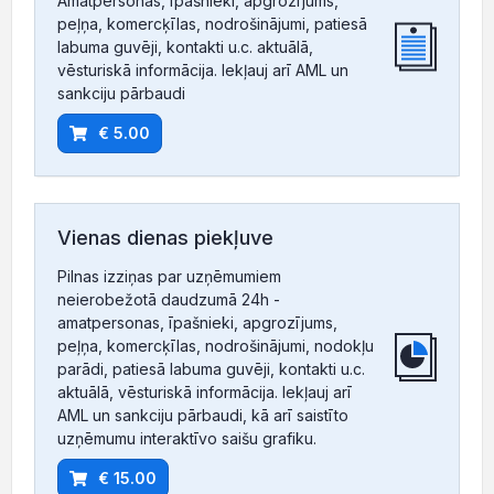
Amatpersonas, īpašnieki, apgrozījums,
peļņa, komercķīlas, nodrošinājumi, patiesā
labuma guvēji, kontakti u.c. aktuālā,
vēsturiskā informācija. Iekļauj arī AML un
sankciju pārbaudi
€ 5.00
Vienas dienas piekļuve
Pilnas izziņas par uzņēmumiem
neierobežotā daudzumā 24h -
amatpersonas, īpašnieki, apgrozījums,
peļņa, komercķīlas, nodrošinājumi, nodokļu
parādi, patiesā labuma guvēji, kontakti u.c.
aktuālā, vēsturiskā informācija. Iekļauj arī
AML un sankciju pārbaudi, kā arī saistīto
uzņēmumu interaktīvo saišu grafiku.
€ 15.00