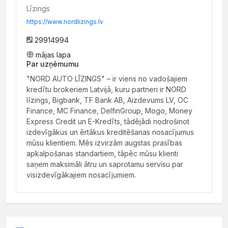
Līzings
https://www.nordlizings.lv
29914994
mājas lapa
Par uzņēmumu
"NORD AUTO LĪZINGS" – ir viens no vadošajiem
kredītu brokeriem Latvijā, kuru partneri ir NORD
līzings, Bigbank, TF Bank AB, Aizdevums LV, OC
Finance, MC Finance, DelfinGroup, Mogo, Money
Express Credit un E-Kredīts, tādējādi nodrošinot
izdevīgākus un ērtākus kreditēšanas nosacījumus
mūsu klientiem. Mēs izvirzām augstas prasības
apkalpošanas standartiem, tāpēc mūsu klienti
saņem maksimāli ātru un saprotamu servisu par
visizdevīgākajiem nosacījumiem.