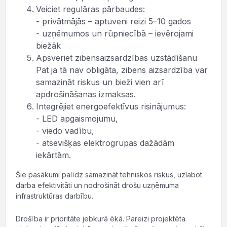
Veiciet regulāras pārbaudes:
- privātmājās – aptuveni reizi 5–10 gados
- uzņēmumos un rūpniecībā – ievērojami
biežāk
Apsveriet zibensaizsardzības uzstādīšanu
Pat ja tā nav obligāta, zibens aizsardzība var
samazināt riskus un bieži vien arī
apdrošināšanas izmaksas.
Integrējiet energoefektīvus risinājumus:
- LED apgaismojumu,
- viedo vadību,
- atsevišķas elektrogrupas dažādām
iekārtām.
Šie pasākumi palīdz samazināt tehniskos riskus, uzlabot
darba efektivitāti un nodrošināt drošu uzņēmuma
infrastruktūras darbību.
Drošība ir prioritāte jebkurā ēkā. Pareizi projektēta