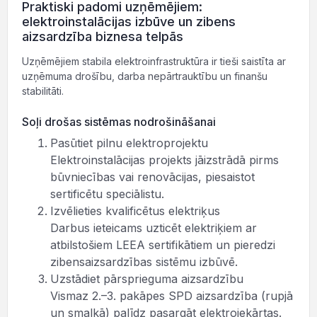
Praktiski padomi uzņēmējiem:
elektroinstalācijas izbūve un zibens
aizsardzība biznesa telpās
Uzņēmējiem stabila elektroinfrastruktūra ir tieši saistīta ar
uzņēmuma drošību, darba nepārtrauktību un finanšu
stabilitāti.
Soļi drošas sistēmas nodrošināšanai
Pasūtiet pilnu elektroprojektu
Elektroinstalācijas projekts jāizstrādā pirms
būvniecības vai renovācijas, piesaistot
sertificētu speciālistu.
Izvēlieties kvalificētus elektriķus
Darbus ieteicams uzticēt elektriķiem ar
atbilstošiem LEEA sertifikātiem un pieredzi
zibensaizsardzības sistēmu izbūvē.
Uzstādiet pārsprieguma aizsardzību
Vismaz 2.–3. pakāpes SPD aizsardzība (rupjā
un smalkā) palīdz pasargāt elektroiekārtas.