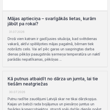
Mājas aptieciņa – svarīgākās lietas, kurām
jābūt pa rokai?
31.07.2026
Droši vien katram ir gadījusies situācija, kad svētdienas
vakarā, aktīvi spēlējoties mājas pagalmā, bērnam tiek
nobrāzts celis. Vai arī pēc garas un saspringtas darba
dienas pēkšņi paaugstinās ķermeņa temperatūra un naktī
parādās nepatīkamas, pēkšņas ...
Kā putnus atbaidīt no dārza un jumta, lai tie
tiešām neatgriežas
30.07.2026
Putnu radītie zaudējumi Latvijā skar ne tikai dārzkopjus.
Kaijas un baloži rada bojājumus un piesārņo jumtus un
fasādes komercobjektos, strazdi spēj dažās dienās noēst