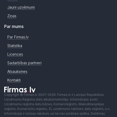
Jauni uzņēmumi
Ziņas
Par mums
Par Firmas.lv
Statistika
Licences
Sadarbības partneri
Atsauksmes
Kontakti
Copyright © Firmas.lv 2007-2026. Firmas.lv ir Latvijas Republikas
Uzņēmumu Reģistra datu atkalizmantotājs. Informācijas avoti:
Uzņēmumu reģistra datu bāzes, Komercreģistrs, Maksātnespējas
reģistrs, Komercķīlu reģistrs, ZL uzņēmumu faktisko datu reģistrs, u.c..
Informācijai ir izziņas raksturs, un tai nav juridiska spēka. Sistēmas