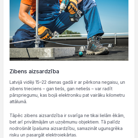
Zibens aizsardzība
Latvijā vidēji 15–22 dienas gadā ir ar pērkona negaisu, un
zibens trieciens – gan tiešs, gan netiešs – var radīt
pārspriegumu, kas bojā elektroniku pat vairāku kilometru
attālumā.
Tāpēc zibens aizsardzība ir svarīga ne tikai lielām ēkām,
bet arī privātmājām un uzņēmumu objektiem. Tā palīdz
nodrošināt īpašuma aizsardzību, samazināt ugunsgrēka
risku un pasargāt elektroiekārtas.