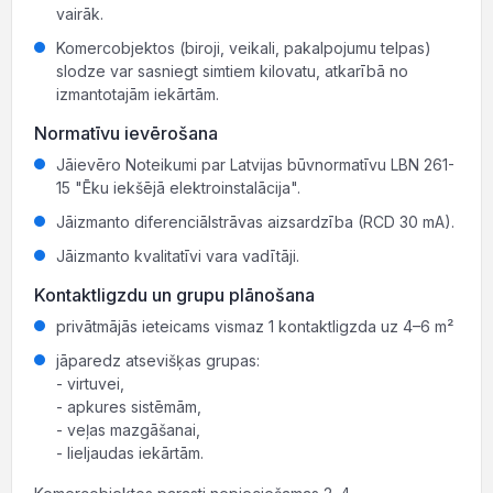
vairāk.
Komercobjektos (biroji, veikali, pakalpojumu telpas)
slodze var sasniegt simtiem kilovatu, atkarībā no
izmantotajām iekārtām.
Normatīvu ievērošana
Jāievēro Noteikumi par Latvijas būvnormatīvu LBN 261-
15 "Ēku iekšējā elektroinstalācija".
Jāizmanto diferenciālstrāvas aizsardzība (RCD 30 mA).
Jāizmanto kvalitatīvi vara vadītāji.
Kontaktligzdu un grupu plānošana
privātmājās ieteicams vismaz 1 kontaktligzda uz 4–6 m²
jāparedz atsevišķas grupas:
- virtuvei,
- apkures sistēmām,
- veļas mazgāšanai,
- lieljaudas iekārtām.