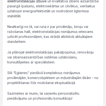
elektroinstalācijas izbūve
un kvalitatīva zibens aizsardzība
pasargā īpašumu, elektroiekārtas un cilvēkus, vienlaikus
uzlabojot energoefektivitāti un nodrošinot ilgtermiņa
stabilitāti.
Neatkarīgi no tā, vai runa ir par privātmāju, biroju vai
ražošanas halli, elektroinstalācijas risinājumus ieteicams
uzticēt profesionāļiem, kas strādā atbilstoši aktuālajiem
standartiem.
Ja plānojat elektroinstalācijas pakalpojumus, renovāciju
vai zibensaizsardzības sistēmas uzlabošanu,
konsultējieties ar speciālistiem.
SIA “Eglaines” piedāvā kompleksus risinājumus
privātmājām, komercobjektiem un industriālajām ēkām – no
projektēšanas līdz nodošanai ekspluatācijā.
Sazinieties ar mums, lai saņemtu personalizētu
piedāvājumu un profesionālu konsultāciju!