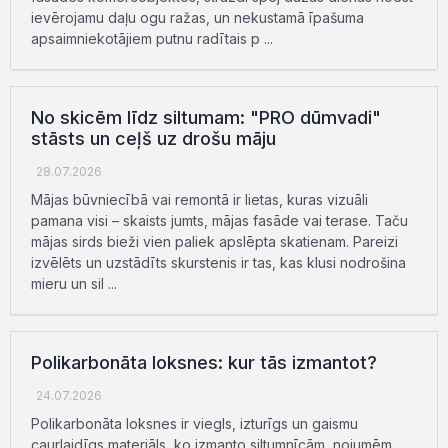
ievērojamu daļu ogu ražas, un nekustamā īpašuma
apsaimniekotājiem putnu radītais p ...
No skicēm līdz siltumam: "PRO dūmvadi"
stāsts un ceļš uz drošu māju
28.07.2026
Mājas būvniecībā vai remontā ir lietas, kuras vizuāli
pamana visi – skaists jumts, mājas fasāde vai terase. Taču
mājas sirds bieži vien paliek apslēpta skatienam. Pareizi
izvēlēts un uzstādīts skurstenis ir tas, kas klusi nodrošina
mieru un sil ...
Polikarbonāta loksnes: kur tās izmantot?
24.07.2026
Polikarbonāta loksnes ir viegls, izturīgs un gaismu
caurlaidīgs materiāls, ko izmanto siltumnīcām, nojumēm,