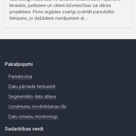
terasēm, jumtiņiem un citiem būvniecības vai dārza
projektiem. Pirms iegādes svarīgi izvērtēt paredzēto
lietojumu, jo dažādiem risinājumiem at ...
Pakalpojumi
Pamatizziņa
Datu pārraide tiešsaistē
Segmentēto datu atlase
Uzņēmumu novērtēšanas rīki
Datu izmaiņu monitorings
Sadarbības veidi