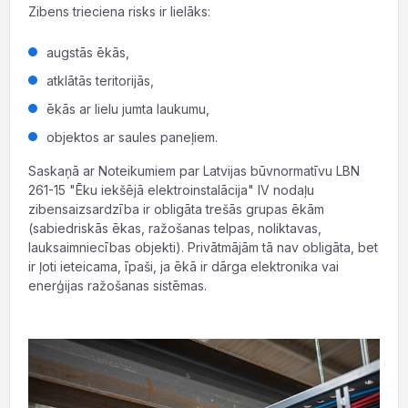
Zibens trieciena risks ir lielāks:
augstās ēkās,
atklātās teritorijās,
ēkās ar lielu jumta laukumu,
objektos ar saules paneļiem.
Saskaņā ar Noteikumiem par Latvijas būvnormatīvu LBN
261-15 "Ēku iekšējā elektroinstalācija" IV nodaļu
zibensaizsardzība ir obligāta trešās grupas ēkām
(sabiedriskās ēkas, ražošanas telpas, noliktavas,
lauksaimniecības objekti). Privātmājām tā nav obligāta, bet
ir ļoti ieteicama, īpaši, ja ēkā ir dārga elektronika vai
enerģijas ražošanas sistēmas.