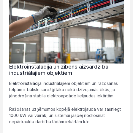
Elektroinstalācija un zibens aizsardzība
industriālajiem objektiem
Elektroinstalācija
industriālajiem objektiem un ražošanas
telpām ir būtiski sarežģītāka nekā dzīvojamās ēkās, jo
jānodrošina stabila elektroapgāde lieljaudas iekārtām.
Ražošanas uzņēmumos kopējā elektrojauda var sasniegt
1000 kW vai vairāk, un sistēmai jāspēj nodrošināt
nepārtrauktu darbību tādām iekārtām kā: