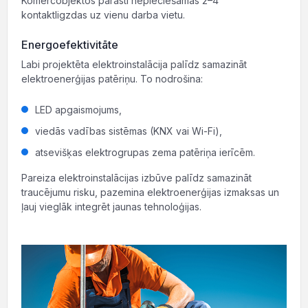
Komercobjektos parasti nepieciešamas 2–4
kontaktligzdas uz vienu darba vietu.
Energoefektivitāte
Labi projektēta elektroinstalācija palīdz samazināt
elektroenerģijas patēriņu. To nodrošina:
LED apgaismojums,
viedās vadības sistēmas (KNX vai Wi-Fi),
atsevišķas elektrogrupas zema patēriņa ierīcēm.
Pareiza elektroinstalācijas izbūve palīdz samazināt
traucējumu risku, pazemina elektroenerģijas izmaksas un
ļauj vieglāk integrēt jaunas tehnoloģijas.