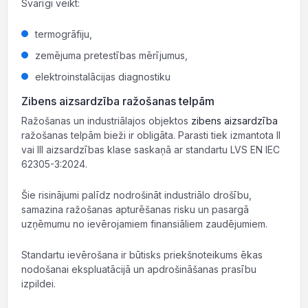
Svarīgi veikt:
termogrāfiju,
zemējuma pretestības mērījumus,
elektroinstalācijas diagnostiku
Zibens aizsardzība ražošanas telpām
Ražošanas un industriālajos objektos
zibens aizsardzība
ražošanas telpām bieži ir obligāta. Parasti tiek izmantota II
vai III aizsardzības klase saskaņā ar standartu LVS EN IEC
62305-3:2024.
Šie risinājumi palīdz nodrošināt industriālo drošību,
samazina ražošanas apturēšanas risku un pasargā
uzņēmumu no ievērojamiem finansiāliem zaudējumiem.
Standartu ievērošana ir būtisks priekšnoteikums ēkas
nodošanai ekspluatācijā un apdrošināšanas prasību
izpildei.