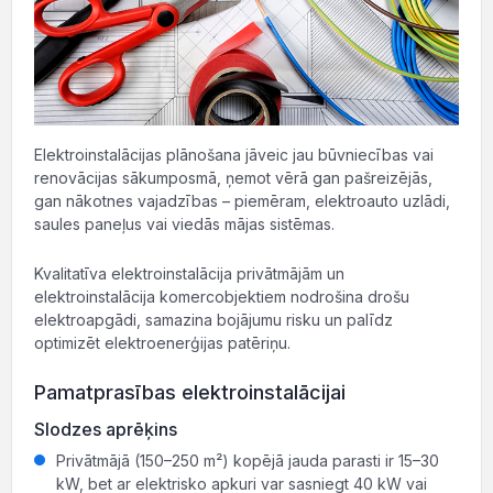
Elektroinstalācijas plānošana jāveic jau būvniecības vai
renovācijas sākumposmā, ņemot vērā gan pašreizējās,
gan nākotnes vajadzības – piemēram, elektroauto uzlādi,
saules paneļus vai viedās mājas sistēmas.
Kvalitatīva elektroinstalācija privātmājām un
elektroinstalācija komercobjektiem nodrošina drošu
elektroapgādi, samazina bojājumu risku un palīdz
optimizēt elektroenerģijas patēriņu.
Pamatprasības elektroinstalācijai
Slodzes aprēķins
Privātmājā (150–250 m²) kopējā jauda parasti ir 15–30
kW, bet ar elektrisko apkuri var sasniegt 40 kW vai