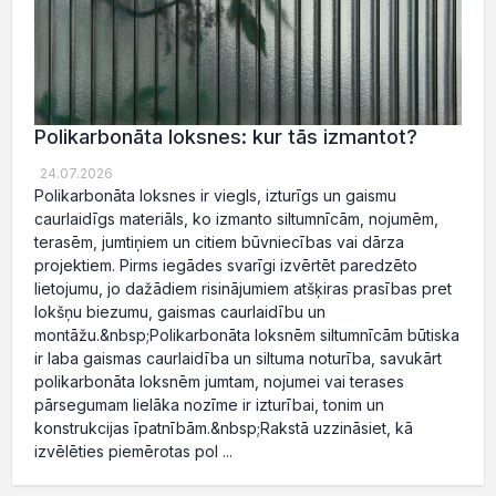
Polikarbonāta loksnes: kur tās izmantot?
24.07.2026
Polikarbonāta loksnes ir viegls, izturīgs un gaismu
caurlaidīgs materiāls, ko izmanto siltumnīcām, nojumēm,
terasēm, jumtiņiem un citiem būvniecības vai dārza
projektiem. Pirms iegādes svarīgi izvērtēt paredzēto
lietojumu, jo dažādiem risinājumiem atšķiras prasības pret
lokšņu biezumu, gaismas caurlaidību un
montāžu.&nbsp;Polikarbonāta loksnēm siltumnīcām būtiska
ir laba gaismas caurlaidība un siltuma noturība, savukārt
polikarbonāta loksnēm jumtam, nojumei vai terases
pārsegumam lielāka nozīme ir izturībai, tonim un
konstrukcijas īpatnībām.&nbsp;Rakstā uzzināsiet, kā
izvēlēties piemērotas pol ...