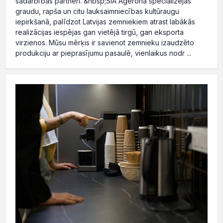
sadarbības partneri. &nbsp;SIA Agerona specializējas
graudu, rapša un citu lauksaimniecības kultūraugu
iepirkšanā, palīdzot Latvijas zemniekiem atrast labākās
realizācijas iespējas gan vietējā tirgū, gan eksporta
virzienos. Mūsu mērķis ir savienot zemnieku izaudzēto
produkciju ar pieprasījumu pasaulē, vienlaikus nodr ...