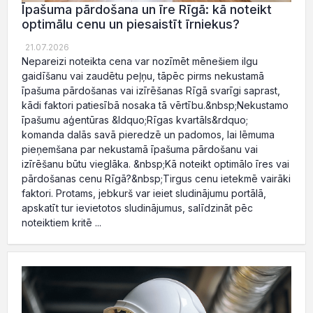
Īpašuma pārdošana un īre Rīgā: kā noteikt
optimālu cenu un piesaistīt īrniekus?
21.07.2026
Nepareizi noteikta cena var nozīmēt mēnešiem ilgu
gaidīšanu vai zaudētu peļņu, tāpēc pirms nekustamā
īpašuma pārdošanas vai izīrēšanas Rīgā svarīgi saprast,
kādi faktori patiesībā nosaka tā vērtību.&nbsp;Nekustamo
īpašumu aģentūras &ldquo;Rīgas kvartāls&rdquo;
komanda dalās savā pieredzē un padomos, lai lēmuma
pieņemšana par nekustamā īpašuma pārdošanu vai
izīrēšanu būtu vieglāka. &nbsp;Kā noteikt optimālo īres vai
pārdošanas cenu Rīgā?&nbsp;Tirgus cenu ietekmē vairāki
faktori. Protams, jebkurš var ieiet sludinājumu portālā,
apskatīt tur ievietotos sludinājumus, salīdzināt pēc
noteiktiem kritē ...