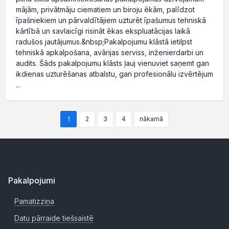
mājām, privātmāju ciematiem un biroju ēkām, palīdzot
īpašniekiem un pārvaldītājiem uzturēt īpašumus tehniskā
kārtībā un savlaicīgi risināt ēkas ekspluatācijas laikā
radušos jautājumus.&nbsp;Pakalpojumu klāstā ietilpst
tehniskā apkalpošana, avārijas serviss, inženierdarbi un
audits. Šāds pakalpojumu klāsts ļauj vienuviet saņemt gan
ikdienas uzturēšanas atbalstu, gan profesionālu izvērtējum
...
1
2
3
4
nākamā
Pakalpojumi
Pamatizziņa
Datu pārraide tiešsaistē