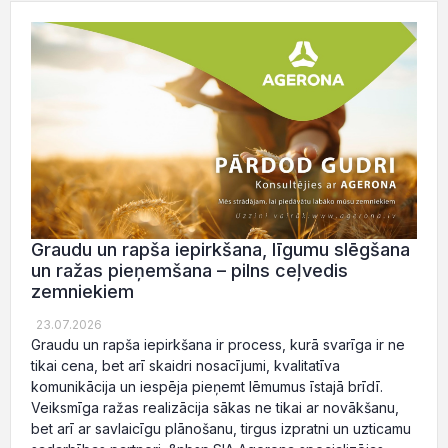
Graudu un rapša iepirkšana, līgumu slēgšana
un ražas pieņemšana – pilns ceļvedis
zemniekiem
23.07.2026
Graudu un rapša iepirkšana ir process, kurā svarīga ir ne
tikai cena, bet arī skaidri nosacījumi, kvalitatīva
komunikācija un iespēja pieņemt lēmumus īstajā brīdī.
Veiksmīga ražas realizācija sākas ne tikai ar novākšanu,
bet arī ar savlaicīgu plānošanu, tirgus izpratni un uzticamu