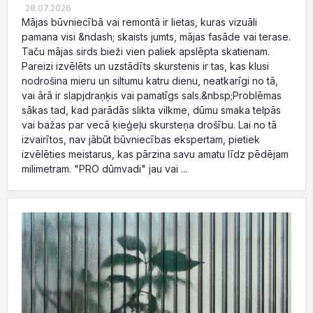
28.07.2026
Mājas būvniecībā vai remontā ir lietas, kuras vizuāli
pamana visi &ndash; skaists jumts, mājas fasāde vai terase.
Taču mājas sirds bieži vien paliek apslēpta skatienam.
Pareizi izvēlēts un uzstādīts skurstenis ir tas, kas klusi
nodrošina mieru un siltumu katru dienu, neatkarīgi no tā,
vai ārā ir slapjdraņķis vai pamatīgs sals.&nbsp;Problēmas
sākas tad, kad parādās slikta vilkme, dūmu smaka telpās
vai bažas par vecā ķieģeļu skursteņa drošību. Lai no tā
izvairītos, nav jābūt būvniecības ekspertam, pietiek
izvēlēties meistarus, kas pārzina savu amatu līdz pēdējam
milimetram. "PRO dūmvadi" jau vai ...