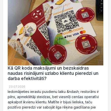
Kā QR koda maksājumi un bezskaidras
naudas risinājumi uzlabo klientu pieredzi un
darba efektivitāti?
23.07.2026
Iedomājieties ierastu pusdienu laiku &ndash; restorāns ir
pilns, apmeklētāji steidzas, bet viesmīļi cenšas operatīvi
apkalpot ikvienu klientu. Maltīte ir bijusi lieliska, taču
pozitīvo pieredzi var sabojāt ilga rēķina gaidīšana pie