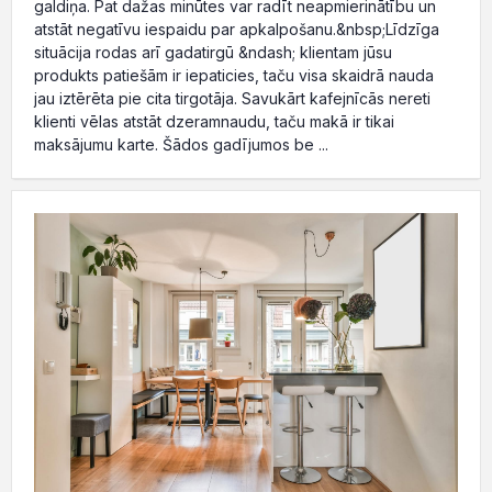
galdiņa. Pat dažas minūtes var radīt neapmierinātību un
atstāt negatīvu iespaidu par apkalpošanu.&nbsp;Līdzīga
situācija rodas arī gadatirgū &ndash; klientam jūsu
produkts patiešām ir iepaticies, taču visa skaidrā nauda
jau iztērēta pie cita tirgotāja. Savukārt kafejnīcās nereti
klienti vēlas atstāt dzeramnaudu, taču makā ir tikai
maksājumu karte. Šādos gadījumos be ...