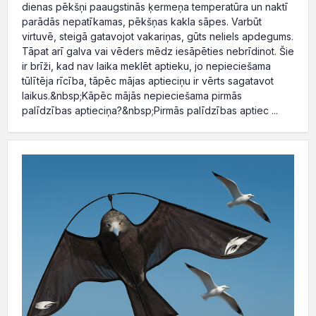
dienas pēkšņi paaugstinās ķermeņa temperatūra un naktī
parādās nepatīkamas, pēkšņas kakla sāpes. Varbūt
virtuvē, steigā gatavojot vakariņas, gūts neliels apdegums.
Tāpat arī galva vai vēders mēdz iesāpēties nebrīdinot. Šie
ir brīži, kad nav laika meklēt aptieku, jo nepieciešama
tūlītēja rīcība, tāpēc mājas aptieciņu ir vērts sagatavot
laikus.&nbsp;Kāpēc mājās nepieciešama pirmās
palīdzības aptieciņa?&nbsp;Pirmās palīdzības aptiec ...