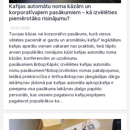
Kafijas automātu noma kāzām un
korporatīvajiem pasākumiem – kā izvēlēties
piemērotāko risinājumu?
23.07.2026
Tuvojas kāzas vai korporatīvs pasākums, kurā viesus
vēlaties pacienāt ar gardu un aromātisku kafiju? Iegādāties
kafijas aparātu vienam vakaram nav praktiski, tieši tāpēc
arvien populārāks risinājums kļūst kafijas automātu noma
kāzām, konferencēm un uzņēmumu
pasākumiem.&nbsp;Kāpēc izvēlēties kafijas automātu
nomu pasākumiem?&nbsp;Izvēloties nomas pakalpojumus,
lielākā priekšrocība ir ērtība:&nbsp;nav jāiegādājas dārga
iekārta;nav jādomā par kafijas automāta apkopi;kafija ir
pieejama visa pasākuma laikā;nav jāalgo papildu
personāls, kas viesiem pagatavos kafiju;iespējams
pagatavot populārākos ka ...