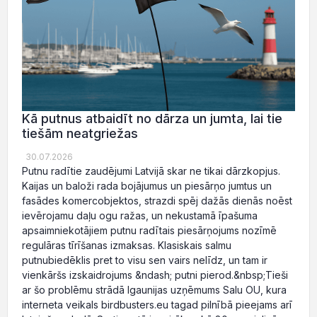
Kā putnus atbaidīt no dārza un jumta, lai tie
tiešām neatgriežas
30.07.2026
Putnu radītie zaudējumi Latvijā skar ne tikai dārzkopjus.
Kaijas un baloži rada bojājumus un piesārņo jumtus un
fasādes komercobjektos, strazdi spēj dažās dienās noēst
ievērojamu daļu ogu ražas, un nekustamā īpašuma
apsaimniekotājiem putnu radītais piesārņojums nozīmē
regulāras tīrīšanas izmaksas. Klasiskais salmu
putnubiedēklis pret to visu sen vairs nelīdz, un tam ir
vienkāršs izskaidrojums &ndash; putni pierod.&nbsp;Tieši
ar šo problēmu strādā Igaunijas uzņēmums Salu OU, kura
interneta veikals birdbusters.eu tagad pilnībā pieejams arī