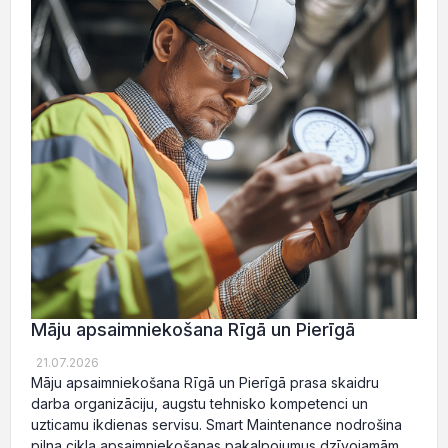
Māju apsaimniekošana Rīgā un Pierīgā
21.07.2026
Māju apsaimniekošana Rīgā un Pierīgā prasa skaidru
darba organizāciju, augstu tehnisko kompetenci un
uzticamu ikdienas servisu. Smart Maintenance nodrošina
pilna cikla apsaimniekošanas pakalpojumus dzīvojamām