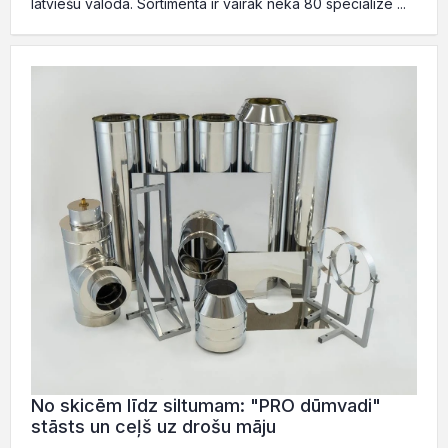
latviešu valodā. Sortimentā ir vairāk nekā 80 specializē ...
No skicēm līdz siltumam: "PRO dūmvadi"
stāsts un ceļš uz drošu māju