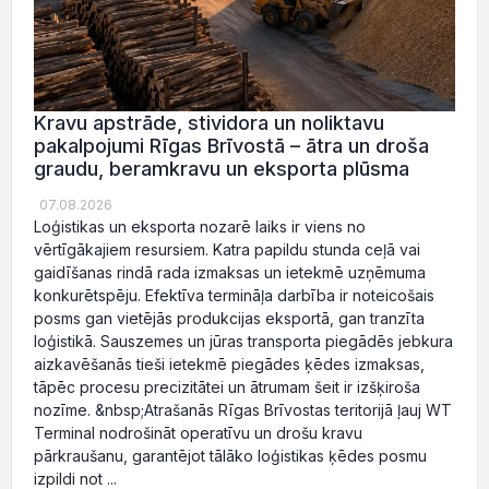
Kravu apstrāde, stividora un noliktavu
pakalpojumi Rīgas Brīvostā – ātra un droša
graudu, beramkravu un eksporta plūsma
07.08.2026
Loģistikas un eksporta nozarē laiks ir viens no
vērtīgākajiem resursiem. Katra papildu stunda ceļā vai
gaidīšanas rindā rada izmaksas un ietekmē uzņēmuma
konkurētspēju. Efektīva termināļa darbība ir noteicošais
posms gan vietējās produkcijas eksportā, gan tranzīta
loģistikā. Sauszemes un jūras transporta piegādēs jebkura
aizkavēšanās tieši ietekmē piegādes ķēdes izmaksas,
tāpēc procesu precizitātei un ātrumam šeit ir izšķiroša
nozīme. &nbsp;Atrašanās Rīgas Brīvostas teritorijā ļauj WT
Terminal nodrošināt operatīvu un drošu kravu
pārkraušanu, garantējot tālāko loģistikas ķēdes posmu
izpildi not ...