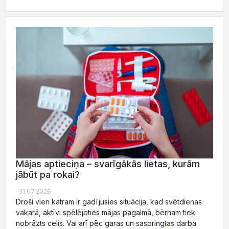
Mājas aptieciņa – svarīgākās lietas, kurām
jābūt pa rokai?
31.07.2026
Droši vien katram ir gadījusies situācija, kad svētdienas
vakarā, aktīvi spēlējoties mājas pagalmā, bērnam tiek
nobrāzts celis. Vai arī pēc garas un saspringtas darba