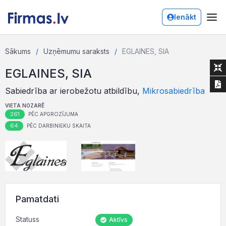
Ienākt
Sākums
Uzņēmumu saraksts
EGLAINES, SIA
EGLAINES, SIA
Sabiedrība ar ierobežotu atbildību,
Mikrosabiedrība
VIETA NOZARĒ
261
PĒC APGROZĪJUMA
64
PĒC DARBINIEKU SKAITA
Pamatdati
Statuss
Aktīvs