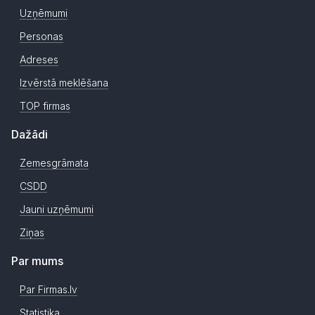
Uzņēmumi
Personas
Adreses
Izvērstā meklēšana
TOP firmas
Dažādi
Zemesgrāmata
CSDD
Jauni uzņēmumi
Ziņas
Par mums
Par Firmas.lv
Statistika