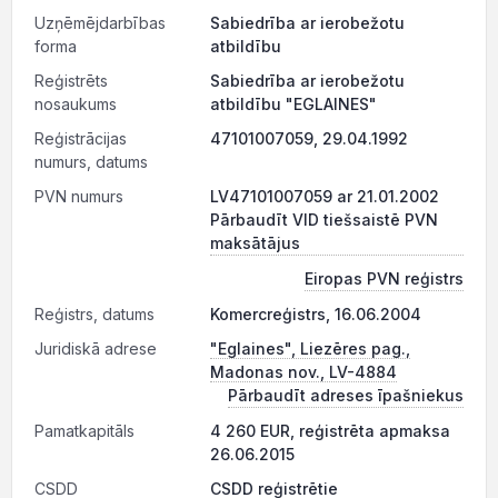
Uzņēmējdarbības
Sabiedrība ar ierobežotu
forma
atbildību
Reģistrēts
Sabiedrība ar ierobežotu
nosaukums
atbildību "EGLAINES"
Reģistrācijas
47101007059, 29.04.1992
numurs, datums
PVN numurs
LV47101007059 ar 21.01.2002
Pārbaudīt VID tiešsaistē PVN
maksātājus
Eiropas PVN reģistrs
Reģistrs, datums
Komercreģistrs, 16.06.2004
Juridiskā adrese
"Eglaines", Liezēres pag.,
Madonas nov., LV-4884
Pārbaudīt adreses īpašniekus
Pamatkapitāls
4 260 EUR, reģistrēta apmaksa
26.06.2015
CSDD
CSDD reģistrētie