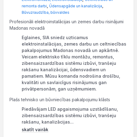
,
,
remonta darbi
Ūdensapgāde un kanalizācija
Būvuzraudzība, būvvaldes
Profesionāli elektroinstalācijas un zemes darbu risinājumi
Madonas novadā
Eglaines, SIA sniedz uzticamus
elektroinstalācijas, zemes darbu un celtniecības
pakalpojumus Madonas novadā un apkārtnē.
Veicam elektrisko tīklu montāžu, remontus,
zibensaizsardzības sistēmu izbūvi, tranšeju
rakšanu kanalizācijai, ūdensvadiem un
pamatiem. Mūsu komanda nodrošina drošību,
kvalitāti un savlaicīgus risinājumus gan
privātpersonām, gan uzņēmumiem.
Plašs tehnisko un būvniecības pakalpojumu klāsts
Piedāvājam LED apgaismojuma uzstādīšanu,
zibensaizsardzības sistēmu izbūvi, tranšeju
rakšanu, kanalizācijas...
skatīt vairāk