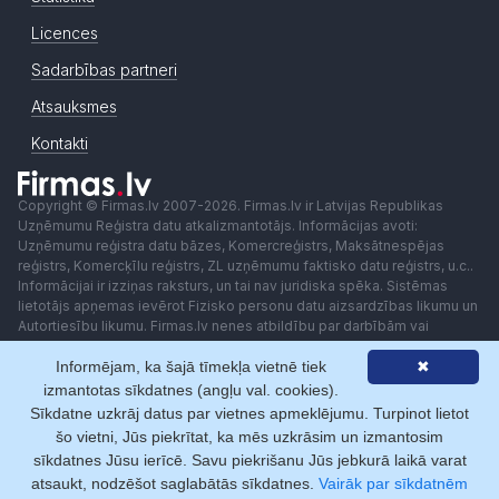
Licences
Sadarbības partneri
Atsauksmes
Kontakti
Copyright © Firmas.lv 2007-2026. Firmas.lv ir Latvijas Republikas
Uzņēmumu Reģistra datu atkalizmantotājs. Informācijas avoti:
Uzņēmumu reģistra datu bāzes, Komercreģistrs, Maksātnespējas
reģistrs, Komercķīlu reģistrs, ZL uzņēmumu faktisko datu reģistrs, u.c..
Informācijai ir izziņas raksturs, un tai nav juridiska spēka. Sistēmas
lietotājs apņemas ievērot Fizisko personu datu aizsardzības likumu un
Autortiesību likumu. Firmas.lv nenes atbildību par darbībām vai
lēmumiem, kas balstīti uz saņemto pakalpojumu. Lietotājam aizliegts
izmantot jebkādas automatizētas sistēmas vai iekārtas (robotus)
Informējam, ka šajā tīmekļa vietnē tiek
✖
piekļuvei sistēmai bez rakstiskas saskaņošanas ar Firmas.lv. Galvenā
izmantotas sīkdatnes (angļu val. cookies).
redaktore: Ingūna Pempere.
Sīkdatne uzkrāj datus par vietnes apmeklējumu. Turpinot lietot
Lietošanas noteikumi
Privātuma politika
Norēķini ar
šo vietni, Jūs piekrītat, ka mēs uzkrāsim un izmantosim
sīkdatnes Jūsu ierīcē. Savu piekrišanu Jūs jebkurā laikā varat
atsaukt, nodzēšot saglabātās sīkdatnes.
Vairāk par sīkdatnēm