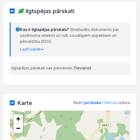
Ilgtspējas pārskati
Kas ir ilgtspējas pārskats?
Strukturēts dokuments par
uzņēmuma ietekmi uz vidi, sociālajiem aspektiem un
pārvaldību (ESG).
Lasīt vairāk
Ilgtspējas pārskati nav pievienoti.
Pievienot
Karte
Rādīt
juridisko
/
faktisko
adresi
+
−