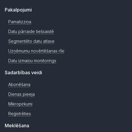
Pakalpojumi
Pamatizziņa
Datu pārraide tiešsaistē
Segmentēto datu atlase
Uzņēmumu novērtēšanas rīki
Datu izmaiņu monitorings
Sadarbības veidi
Abonēšana
Dienas pieeja
Mikropirkumi
Reģistrēties
Meklēšana