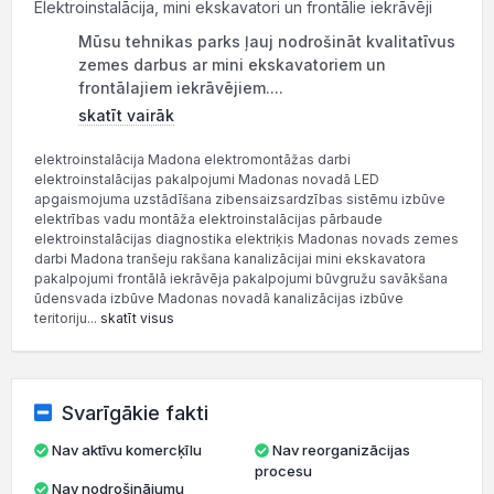
Elektroinstalācija, mini ekskavatori un frontālie iekrāvēji
Mūsu tehnikas parks ļauj nodrošināt kvalitatīvus
zemes darbus ar mini ekskavatoriem un
frontālajiem iekrāvējiem....
skatīt vairāk
elektroinstalācija Madona elektromontāžas darbi
elektroinstalācijas pakalpojumi Madonas novadā LED
apgaismojuma uzstādīšana zibensaizsardzības sistēmu izbūve
elektrības vadu montāža elektroinstalācijas pārbaude
elektroinstalācijas diagnostika elektriķis Madonas novads zemes
darbi Madona tranšeju rakšana kanalizācijai mini ekskavatora
pakalpojumi frontālā iekrāvēja pakalpojumi būvgružu savākšana
ūdensvada izbūve Madonas novadā kanalizācijas izbūve
teritoriju...
skatīt visus
Svarīgākie fakti
Nav aktīvu komercķīlu
Nav reorganizācijas
procesu
Nav nodrošinājumu