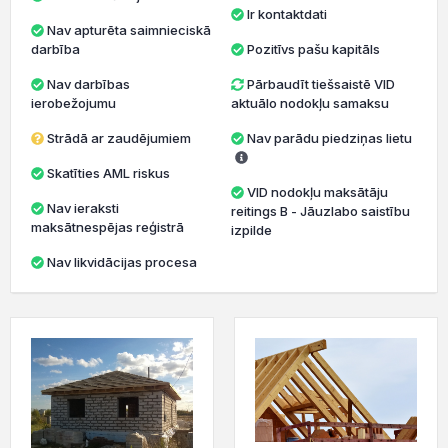
Ir kontaktdati
Nav apturēta saimnieciskā
darbība
Pozitīvs pašu kapitāls
Nav darbības
Pārbaudīt tiešsaistē VID
ierobežojumu
aktuālo nodokļu samaksu
Strādā ar zaudējumiem
Nav parādu piedziņas lietu
Skatīties AML riskus
VID nodokļu maksātāju
Nav ieraksti
reitings B - Jāuzlabo saistību
maksātnespējas reģistrā
izpilde
Nav likvidācijas procesa