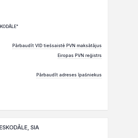
SKODĀLE"
Pārbaudīt VID tiešsaistē PVN maksātājus
Eiropas PVN reģistrs
Pārbaudīt adreses īpašniekus
LESKODĀLE, SIA