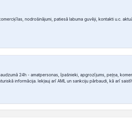
mercķīlas, nodrošinājumi, patiesā labuma guvēji, kontakti u.c. aktuālā
audzumā 24h - amatpersonas, īpašnieki, apgrozījums, peļņa, komerc
sturiskā informācija. Iekļauj arī AML un sankciju pārbaudi, kā arī sais