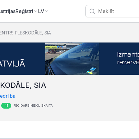
ustrijas
Reģistri
LV
ENTRS PLESKODĀLE, SIA
KODĀLE, SIA
iedrība
41
PĒC DARBINIEKU SKAITA