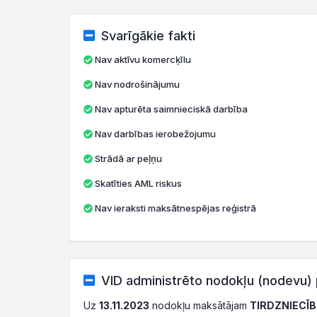
Svarīgākie fakti
Nav aktīvu komercķīlu
Nav nodrošinājumu
Nav apturēta saimnieciskā darbība
Nav darbības ierobežojumu
Strādā ar peļņu
Skatīties AML riskus
Nav ieraksti maksātnespējas reģistrā
VID administrēto nodokļu (nodevu) 
Uz
13.11.2023
nodokļu maksātājam
TIRDZNIECĪB