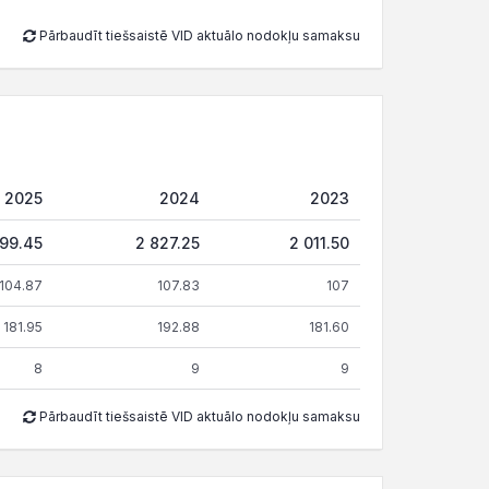
Pārbaudīt tiešsaistē VID aktuālo nodokļu samaksu
2025
2024
2023
899.45
2 827.25
2 011.50
104.87
107.83
107
181.95
192.88
181.60
8
9
9
Pārbaudīt tiešsaistē VID aktuālo nodokļu samaksu