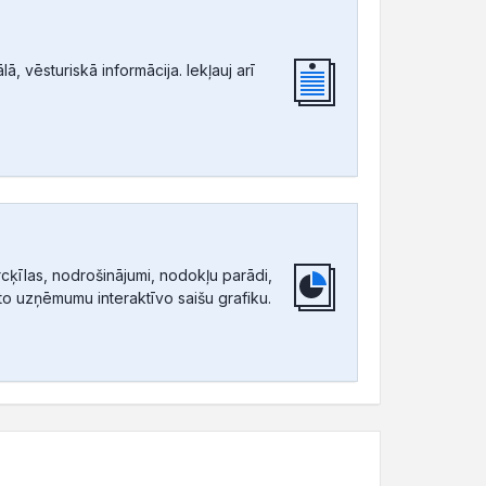
, vēsturiskā informācija. Iekļauj arī
ķīlas, nodrošinājumi, nodokļu parādi,
tīto uzņēmumu interaktīvo saišu grafiku.