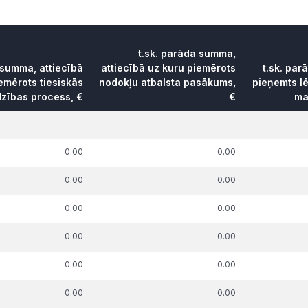
t.sk. parāda summa,
 summa, attiecībā
attiecībā uz kuru piemērots
t.sk. par
emērots tiesiskās
nodokļu atbalsta pasākums,
pieņemts l
dzības process, €
€
ma
0.00
0.00
0.00
0.00
0.00
0.00
0.00
0.00
0.00
0.00
0.00
0.00