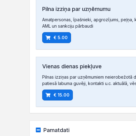
Pilna izziņa par uzņēmumu
Amatpersonas, īpašnieki, apgrozījums, peļņa, ko
AML un sankciju pārbaudi
€ 5.00
Vienas dienas piekļuve
Pilnas izziņas par uzņēmumiem neierobežotā d
patiesā labuma guvēji, kontakti u.c. aktuālā, vē
€ 15.00
Pamatdati