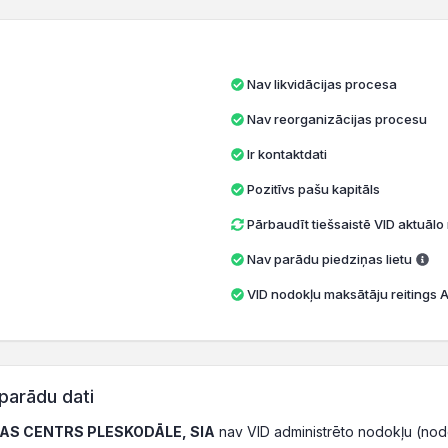
Nav likvidācijas procesa
Nav reorganizācijas procesu
Ir kontaktdati
Pozitīvs pašu kapitāls
Pārbaudīt tiešsaistē VID aktuāl
Nav parādu piedziņas lietu
VID nodokļu maksātāju reitings A 
parādu dati
AS CENTRS PLESKODĀLE, SIA
nav VID administrēto nodokļu (no