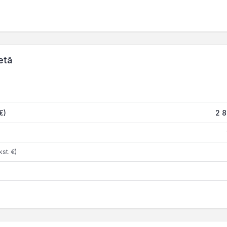
etā
€)
2 
st. €)