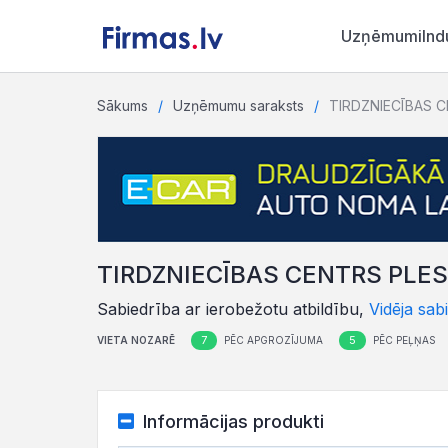
Uzņēmumi
Ind
Sākums
Uzņēmumu saraksts
TIRDZNIECĪBAS C
TIRDZNIECĪBAS CENTRS PLES
Sabiedrība ar ierobežotu atbildību,
Vidēja sab
7
5
VIETA NOZARĒ
PĒC APGROZĪJUMA
PĒC PEĻŅAS
Informācijas produkti