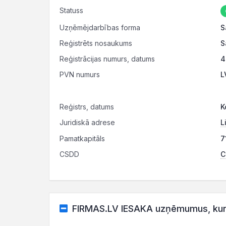
Statuss
Uzņēmējdarbības forma
S
Reģistrēts nosaukums
S
Reģistrācijas numurs, datums
4
PVN numurs
L
Reģistrs, datums
K
Juridiskā adrese
L
Pamatkapitāls
7
CSDD
C
FIRMAS.LV IESAKA uzņēmumus, kuru