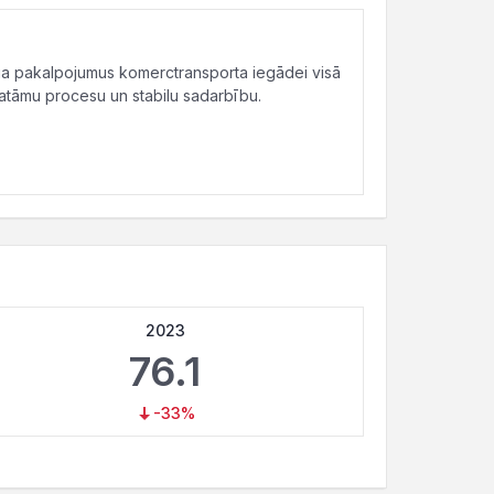
ga pakalpojumus komerctransporta iegādei visā
katāmu procesu un stabilu sadarbību.
2023
76.1
-33%