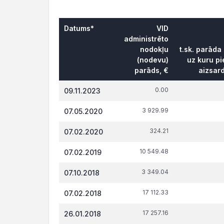
Datums*
VID
administrēto
nodokļu
t.sk. parāda
(nodevu)
uz kuru pi
parāds, €
aizsar
0.00
09.11.2023
3 929.99
07.05.2020
324.21
07.02.2020
10 549.48
07.02.2019
3 349.04
07.10.2018
17 112.33
07.02.2018
17 257.16
26.01.2018