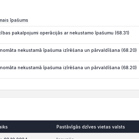
mais īpašums
cības pakalpojumi operācijās ar nekustamo īpašumu (68.31)
 nomāta nekustamā īpašuma izīrēšana un pārvaldīšana (68.20)
 nomāta nekustamā īpašuma izīrēšana un pārvaldīšana (68.20)
aiks
Pastāvīgās dzīves vietas valsts