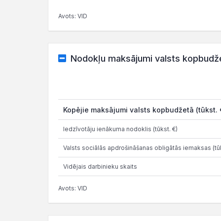
Avots: VID
Nodokļu maksājumi valsts kopbudž
Kopējie maksājumi valsts kopbudžetā (tūkst. 
Iedzīvotāju ienākuma nodoklis (tūkst. €)
Valsts sociālās apdrošināšanas obligātās iemaksas (tūk
Vidējais darbinieku skaits
Avots: VID