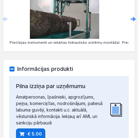
Precīzijas instrumenti un iekārtas hidraulisko sistēmu montāžai
Precīza k
Informācijas produkti
Pilna izziņa par uzņēmumu
Amatpersonas, īpašnieki, apgrozījums,
peļņa, komercķīlas, nodrošinājumi, patiesā
labuma guvēji, kontakti u.c. aktuālā,
vēsturiskā informācija. Iekļauj arī AML un
sankciju pārbaudi
€ 5.00