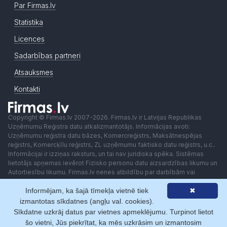
Par Firmas.lv
Statistika
Licences
Sadarbības partneri
Atsauksmes
Kontakti
Copyright © Firmas.lv 2007-2026. Firmas.lv ir Latvijas Republikas
Uzņēmumu Reģistra datu atkalizmantotājs. Informācijas avoti:
Uzņēmumu reģistra datu bāzes, Komercreģistrs, Maksātnespējas
reģistrs, Komercķīlu reģistrs, ZL uzņēmumu faktisko datu reģistrs, u.c..
Informācijai ir izziņas raksturs, un tai nav juridiska spēka. Sistēmas
lietotājs apņemas ievērot Fizisko personu datu aizsardzības likumu un
Autortiesību likumu. Firmas.lv nenes atbildību par darbībām vai
lēmumiem, kas balstīti uz saņemto pakalpojumu. Lietotājam aizliegts
izmantot jebkādas automatizētas sistēmas vai iekārtas (robotus)
Informējam, ka šajā tīmekļa vietnē tiek
✖
piekļuvei sistēmai bez rakstiskas saskaņošanas ar Firmas.lv. Galvenā
izmantotas sīkdatnes (angļu val. cookies).
redaktore: Ingūna Pempere.
Sīkdatne uzkrāj datus par vietnes apmeklējumu. Turpinot lietot
Lietošanas noteikumi
Privātuma politika
Norēķini ar
šo vietni, Jūs piekrītat, ka mēs uzkrāsim un izmantosim