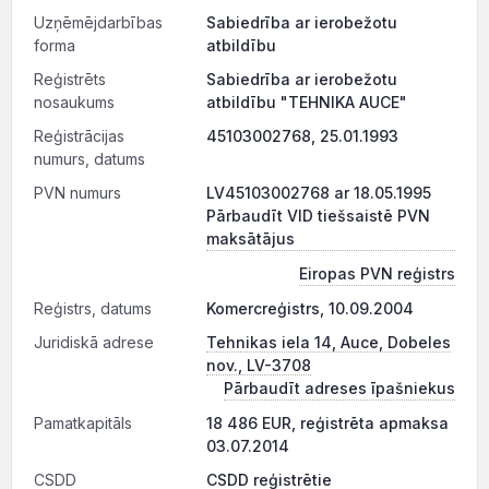
Uzņēmējdarbības
Sabiedrība ar ierobežotu
forma
atbildību
Reģistrēts
Sabiedrība ar ierobežotu
nosaukums
atbildību "TEHNIKA AUCE"
Reģistrācijas
45103002768, 25.01.1993
numurs, datums
PVN numurs
LV45103002768 ar 18.05.1995
Pārbaudīt VID tiešsaistē PVN
maksātājus
Eiropas PVN reģistrs
Reģistrs, datums
Komercreģistrs, 10.09.2004
Juridiskā adrese
Tehnikas iela 14, Auce, Dobeles
nov., LV-3708
Pārbaudīt adreses īpašniekus
Pamatkapitāls
18 486 EUR, reģistrēta apmaksa
03.07.2014
CSDD
CSDD reģistrētie