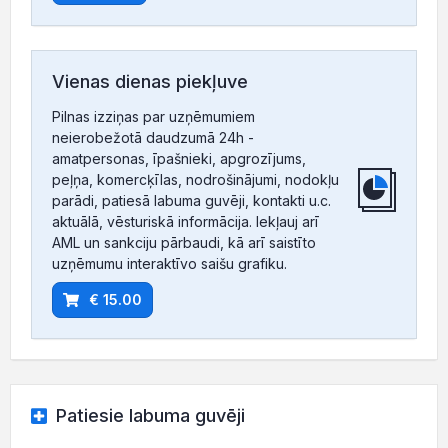
Vienas dienas piekļuve
Pilnas izziņas par uzņēmumiem
neierobežotā daudzumā 24h -
amatpersonas, īpašnieki, apgrozījums,
peļņa, komercķīlas, nodrošinājumi, nodokļu
parādi, patiesā labuma guvēji, kontakti u.c.
aktuālā, vēsturiskā informācija. Iekļauj arī
AML un sankciju pārbaudi, kā arī saistīto
uzņēmumu interaktīvo saišu grafiku.
€ 15.00
Patiesie labuma guvēji