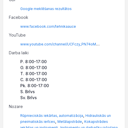
Google meklēšanas rezultātos
Facebook
www.facebook.com/tehnikaauce
YouTube
www.youtube.com/channel/UCFczy_PN74oM1YToBZ_ARFw
Darba laiki
P. 8:00-17:00
O. 8:00-17:00
T. 8:00-17:00
C. 8:00-17:00
Pk. 8:00-17:00
S. Brīvs
Sv. Brīvs
Nozare
,
Rūpnieciskās iekārtas, automatizācija
Hidrauliskās un
,
,
pneimatiskās ierīces
Metālapstrāde
Kokapstrādes
,
,
iekārtas un instrumenti
Instrumentu un darbarīku ražošana