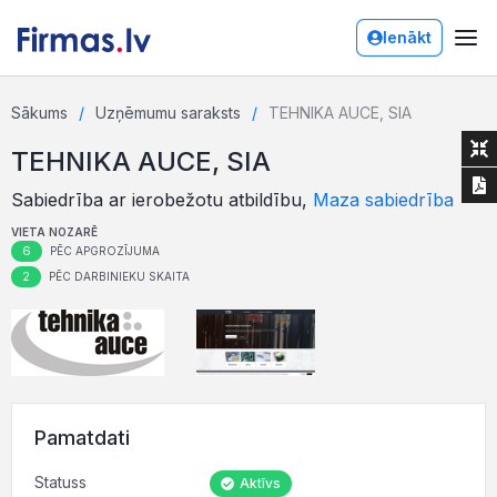
Ienākt
Sākums
Uzņēmumu saraksts
TEHNIKA AUCE, SIA
TEHNIKA AUCE, SIA
Sabiedrība ar ierobežotu atbildību,
Maza sabiedrība
VIETA NOZARĒ
6
PĒC APGROZĪJUMA
2
PĒC DARBINIEKU SKAITA
Pamatdati
Statuss
Aktīvs