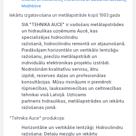
Mašīnbūve
Iekārtu izgatavošana un metālapstrāde kopš 1993.gada
SIA "TEHNIKA AUCE" ir vadošais metālapstrādes
un hidraulikas uzņēmums Aucē, kas
specializējas hidrocilindru
ražošanā, hidrocilindru remontā un atjaunošanā.
Piedāvājam horizontālo un vertikālo lentzāģu
ražošanu, precīzu metālapstrādi un
individuālu elektronikas projektu izstrādi.
Nodrošinām kvalitatīvu servisu, ātru
izpildi, rezerves daļas un profesionālas
konsultācijas. Mūsu risinājumi ir piemēroti
rūpniecības, lauksaimniecības un celtniecības
tehnikai visā Latvijā. Uzticams
partneris hidraulikas, metālapstrādes un iekārtu
ražošanas jomā.
"Tehnika Auce" produkcija:
Horizontālie un vertikālie lentzāģi; Hidrocilindru
ražošana; Detaļu mezglu un iekārtu