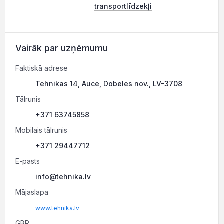
transportlīdzekļi
Vairāk par uzņēmumu
Faktiskā adrese
Tehnikas 14, Auce, Dobeles nov., LV-3708
Tālrunis
+371 63745858
Mobilais tālrunis
+371 29447712
E-pasts
info@tehnika.lv
Mājaslapa
www.tehnika.lv
GBP