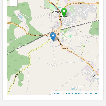
−
Leaflet
| ©
OpenStreetMap contributors