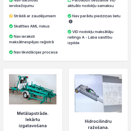
Nav darbības
Pārbaudīt tiešsaistē VID
ierobežojumu
aktuālo nodokļu samaksu
Strādā ar zaudējumiem
Nav parādu piedziņas lietu
Skatīties AML riskus
VID nodokļu maksātāju
Nav ieraksti
reitings A - Laba saistību
maksātnespējas reģistrā
izpilde
Nav likvidācijas procesa
Metālapstrāde.
Iekārtu
Hidrocilindru
izgatavošana
ražošana.