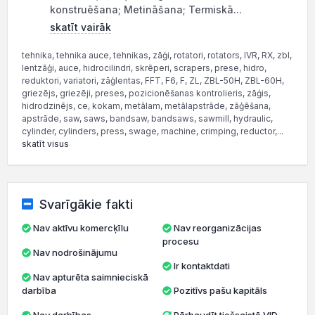
konstruēšana; Metināšana; Termiskā...
skatīt vairāk
tehnika, tehnika auce, tehnikas, zāģi, rotatori, rotators, IVR, RX, zbl,
lentzāģi, auce, hidrocilindri, skrēperi, scrapers, prese, hidro,
reduktori, variatori, zāģlentas, FFT, F6, F, ZL, ZBL-50H, ZBL-60H,
griezējs, griezēji, preses, pozicionēšanas kontrolieris, zāģis,
hidrodzinējs, ce, kokam, metālam, metālapstrāde, zāģēšana,
apstrāde, saw, saws, bandsaw, bandsaws, sawmill, hydraulic,
cylinder, cylinders, press, swage, machine, crimping, reductor,...
skatīt visus
Svarīgākie fakti
Nav aktīvu komercķīlu
Nav reorganizācijas
procesu
Nav nodrošinājumu
Ir kontaktdati
Nav apturēta saimnieciskā
darbība
Pozitīvs pašu kapitāls