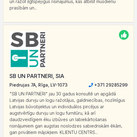
un ražot ilgtspējīgus risinājumus, kas atbilst mūsdienu
prasībām un...
SB UN PARTNERI, SIA
Piedrujas 7A, Rīga, LV-1073
+371 29285299
"SB UN PARTNERI" jau 30 gadus konsultē un apgādā
Latvijas durvju un logu ražotājus, galdniecības, nozīmīgus
Latvijas būvobjektus un individuālos pircējus ar
augstvērtīgu durvju un logu furnitūru, kā arī
daudzveidīgiem ēku izbūves un labiekārtošanas
risinājumiem gan augstas noslodzes sabiedriskām ēkām,
gan privātiem mājokļiem. KLIENTU CENTRS...