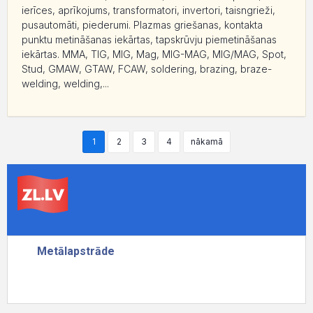
ierīces, aprīkojums, transformatori, invertori, taisngrieži,
pusautomāti, piederumi. Plazmas griešanas, kontakta
punktu metināšanas iekārtas, tapskrūvju piemetināšanas
iekārtas. MMA, TIG, MIG, Mag, MIG-MAG, MIG/MAG, Spot,
Stud, GMAW, GTAW, FCAW, soldering, brazing, braze-
welding, welding,...
1
2
3
4
nākamā