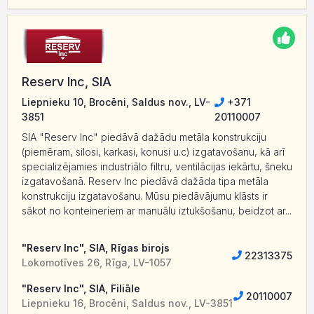
Reserv Inc, SIA
Liepnieku 10, Brocēni, Saldus nov., LV-
+371
3851
20110007
SIA "Reserv Inc" piedāvā dažādu metāla konstrukciju
(piemēram, silosi, karkasi, konusi u.c) izgatavošanu, kā arī
specializējamies industriālo filtru, ventilācijas iekārtu, šneku
izgatavošanā. Reserv Inc piedāvā dažāda tipa metāla
konstrukciju izgatavošanu. Mūsu piedāvājumu klāsts ir
sākot no konteineriem ar manuālu iztukšošanu, beidzot ar...
"Reserv Inc", SIA, Rīgas birojs
22313375
Lokomotīves 26, Rīga, LV-1057
"Reserv Inc", SIA, Filiāle
20110007
Liepnieku 16, Brocēni, Saldus nov., LV-3851