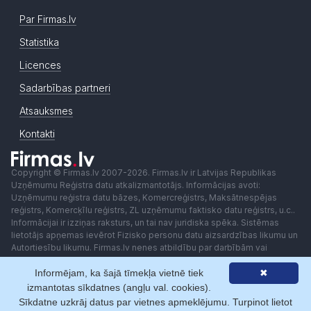
Par Firmas.lv
Statistika
Licences
Sadarbības partneri
Atsauksmes
Kontakti
Copyright © Firmas.lv 2007-2026. Firmas.lv ir Latvijas Republikas
Uzņēmumu Reģistra datu atkalizmantotājs. Informācijas avoti:
Uzņēmumu reģistra datu bāzes, Komercreģistrs, Maksātnespējas
reģistrs, Komercķīlu reģistrs, ZL uzņēmumu faktisko datu reģistrs, u.c..
Informācijai ir izziņas raksturs, un tai nav juridiska spēka. Sistēmas
lietotājs apņemas ievērot Fizisko personu datu aizsardzības likumu un
Autortiesību likumu. Firmas.lv nenes atbildību par darbībām vai
lēmumiem, kas balstīti uz saņemto pakalpojumu. Lietotājam aizliegts
Informējam, ka šajā tīmekļa vietnē tiek
✖
izmantot jebkādas automatizētas sistēmas vai iekārtas (robotus)
piekļuvei sistēmai bez rakstiskas saskaņošanas ar Firmas.lv. Galvenā
izmantotas sīkdatnes (angļu val. cookies).
redaktore: Ingūna Pempere.
Sīkdatne uzkrāj datus par vietnes apmeklējumu. Turpinot lietot
Lietošanas noteikumi
Privātuma politika
Norēķini ar