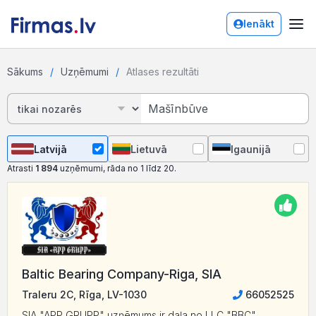
Ienākt
Sākums
Uzņēmumi
Atlases rezultāti
Latvijā
Lietuvā
Igaunijā
Atrasti
1 894
uzņēmumi, rāda no 1 līdz 20.
Baltic Bearing Company-Riga, SIA
Traleru 2C, Rīga, LV-1030
66052525
SIA "APP GRUPP" uzņēmums ir daļa no LLC "BBC",