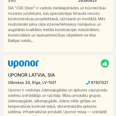
3101
26380825
SIA "CSK Steel" ir vadošs metālapstrādes un būvniecības
nozares uzņēmums, kas specializējas tērauda nesošo
būvkonstrukciju projektēšanā, ražošanā un montāžā. Mēs
nodrošinām pilna cikla inženiertehniskos risinājumus un
augstākās kvalitātes metāla konstrukcijas industriāliem,
komerciāliem un lauksaimniecības objektiem ne tikai
Baltijas valstīs,...
UPONOR LATVIA, SIA
Ulbrokas 34, Rīga, LV-1021
67821321
Uponor ir vadošais ūdensapgādes un apkures cauruļvadu
sistēmu izstrādātājs un ražotājs. Mūsu produktu grupas:
ūdensapgāde, siltumapgāde, ūdens siltās grīdas un
temperatūras kontrole telpā, decentralizēta apkures
sistēma, infrastruktūras produkti. Uponor misija — izstrādāt