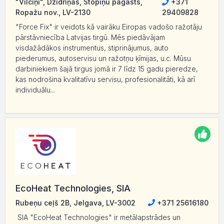
"Vilciņi", Dzidriņas, Stopiņu pagasts,
+371
Ropažu nov., LV-2130
29409828
"Force Fix" ir veidots kā vairāku Eiropas vadošo ražotāju
pārstāvniecība Latvijas tirgū. Mēs piedāvājam
visdažādākos instrumentus, stiprinājumus, auto
piederumus, autoservisu un ražotņu ķīmijas, u.c. Mūsu
darbiniekiem šajā tirgus jomā ir 7 līdz 15 gadu pieredze,
kas nodrošina kvalitatīvu servisu, profesionalitāti, kā arī
individuālu...
EcoHeat Technologies, SIA
Rubeņu ceļš 2B, Jelgava, LV-3002
+371 25616180
SIA "EcoHeat Technologies" ir metālapstrādes un