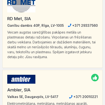
RD Met, SIA
Ganību dambis 40P, Rīga, LV-1005
+371 29337560
Veicam augstas sarežģītības pakāpes metāla un
plastmasas detaļu ražošanu. Virpošanas un frēzēšanas
darbu veikšana. Darbojamies ar dažādiem materiāliem, tai
skaitā melno un nerūsējošo tēraudu, alumīniju, čugunu,
varu, tekstolītu un plastmasu. Spējam izgatavot jebkuru
detaļu pēc Jūsu rasējuma.
Ambler, SIA
Valkas 5E, Daugavpils, LV-5417
+371 20010221
Elektrometināšana, metināšana, metināšanas aparāti,