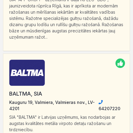
jaunizveidota rūpnīca Rīgā, kas ir aprīkota ar modernām
ražošanas un mērīšanas iekārtām ar kvalitātes vadības
sistēmu. Ražotne specializējas gultņu ražošanā, dažādu
dizainu grupu lodīšu un rullīšu gultņu ražošanā. Ražošanas
bāze un mūsdienīgas augstas precizitātes iekārtas ļauj
uzņēmumam ražot...
BALTMA, SIA
Kauguru 19, Valmiera, Valmieras nov., LV-
4201
64207220
SIA "BALTMA" ir Latvijas uzņēmums, kas nodarbojas ar
augstas kvalitātes metāla virpoto detaļu ražošanu un
tirdzniecību.