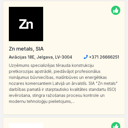
Zn metals, SIA
Aviācijas 18E, Jelgava, LV-3004
+371 26666251
Uzņēmums specializējas tērauda konstrukciju
pretkorozijas apstrādē, piedāvājot profesionālus
risinājumus būvniecības, mašīnbūves un enerģētikas
nozares komersantiem Latvijā un ārvalstīs. SIA "Zn metals"
darbības pamatā ir starptautisko kvalitātes standartu (ISO)
ievērošana, stingra ražošanas procesu kontrole un
modernu tehnoloģiju pielietojums,...