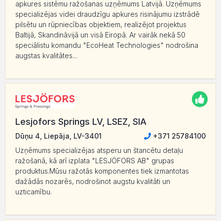
apkures sistēmu ražošanas uzņēmums Latvijā. Uzņēmums
specializējas videi draudzīgu apkures risinājumu izstrādē
pilsētu un rūpniecības objektiem, realizējot projektus
Baltijā, Skandināvijā un visā Eiropā. Ar vairāk nekā 50
speciālistu komandu "EcoHeat Technologies" nodrošina
augstas kvalitātes...
Lesjofors Springs LV, LSEZ, SIA
Dūņu 4, Liepāja, LV-3401
+371 25784100
Uzņēmums specializējas atsperu un štancētu detaļu
ražošanā, kā arī izplata "LESJÖFORS AB" grupas
produktus.Mūsu ražotās komponentes tiek izmantotas
dažādās nozarēs, nodrošinot augstu kvalitāti un
uzticamību.