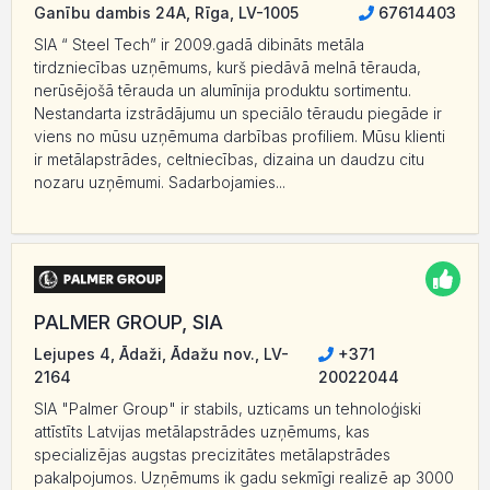
Ganību dambis 24A, Rīga, LV-1005
67614403
SIA “ Steel Tech” ir 2009.gadā dibināts metāla
tirdzniecības uzņēmums, kurš piedāvā melnā tērauda,
nerūsējošā tērauda un alumīnija produktu sortimentu.
Nestandarta izstrādājumu un speciālo tēraudu piegāde ir
viens no mūsu uzņēmuma darbības profiliem. Mūsu klienti
ir metālapstrādes, celtniecības, dizaina un daudzu citu
nozaru uzņēmumi. Sadarbojamies...
PALMER GROUP, SIA
Lejupes 4, Ādaži, Ādažu nov., LV-
+371
2164
20022044
SIA "Palmer Group" ir stabils, uzticams un tehnoloģiski
attīstīts Latvijas metālapstrādes uzņēmums, kas
specializējas augstas precizitātes metālapstrādes
pakalpojumos. Uzņēmums ik gadu sekmīgi realizē ap 3000