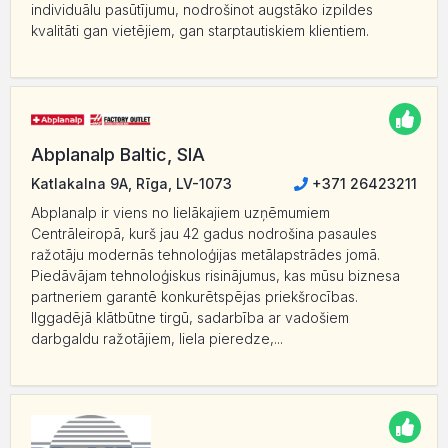
individuālu pasūtījumu, nodrošinot augstāko izpildes
kvalitāti gan vietējiem, gan starptautiskiem klientiem.
Abplanalp Baltic, SIA
Katlakalna 9A, Rīga, LV-1073
+371 26423211
Abplanalp ir viens no lielākajiem uzņēmumiem
Centrāleiropā, kurš jau 42 gadus nodrošina pasaules
ražotāju modernās tehnoloģijas metālapstrādes jomā.
Piedāvājam tehnoloģiskus risinājumus, kas mūsu biznesa
partneriem garantē konkurētspējas priekšrocības.
Ilggadējā klātbūtne tirgū, sadarbība ar vadošiem
darbgaldu ražotājiem, liela pieredze,...