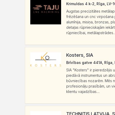
Krimuldas 4 k-2, Rīga, LV-
Augstas precizitātes metālap
frēzēšana un cnc virpošana 
alumīnija, misiņa, bronzas, 
detaļas rūpnieciskajām iekārt
rūpniecībai, metālapstrādes..
Kosters, SIA
Brīvības gatve 441A, Rīga,
SIA "Kosters" ir pieredzējis
piedāvā instrumentus un abr
būvniecības nozarēm. Mēs nod
profesionāļu prasībām, un v
klientu vajadzības....
TECHNITIS LATVIJA, S