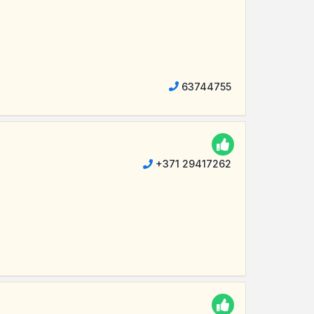
63744755
+371 29417262