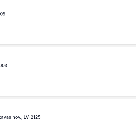
005
1003
kavas nov., LV-2125