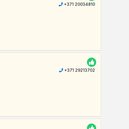
+371 20034810
+371 29213702