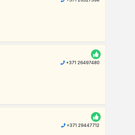
+371 26497480
+371 29447712