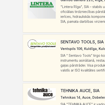
"Lintera Rīga", SIA – stabil
oficiālais tirdzniecības pārs
ierīces, hidrauliskās kompone
SIA, pamata darbības virzieni
SENTAVO TOOLS, SIA
Ventspils 106, Kuldīga, Kul
SIA “ Sentavo Tools” tirgo k
instrumentu asināšanā, restau
gaļas pārstrādei. Visa produkc
valstīs ar ISO kvalitātes sert
TEHNIKA AUCE, SIA
Tehnikas 14, Auce, Dobele
SIA "TEHNIKA AUCE" ir vadoš