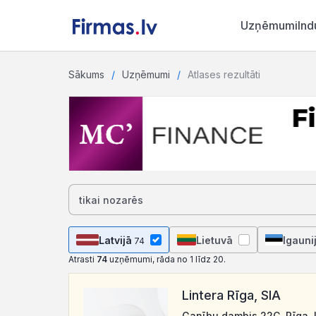
Uzņēmumi
Ind
Sākums
Uzņēmumi
Atlases rezultāti
Latvijā
Lietuvā
Igauni
74
Atrasti
74
uzņēmumi, rāda no 1 līdz 20.
Lintera Rīga, SIA
Ganību dambis 22C, Rīga, 