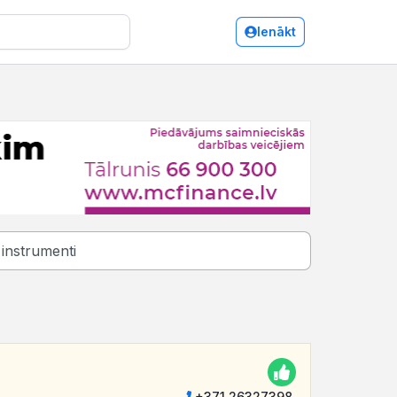
Ienākt
+371 26327398