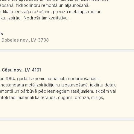
ažošanā, hidrocilindru remontā un atjaunošanā.
rtikālo lentzāģu ražošanu, precīzu metālapstrādi un
ktu izstrādi. Nodrošinām kvalitatīvu...
ls
, Dobeles nov., LV-3708
, Cēsu nov., LV-4101
au 1994. gadā. Uzņēmuma pamata nodarbošanās ir
 nestandarta metālizstrādājumu izgatavošanā, iekārtu detaļu
 remontā un pārbūvē pēc iesniegtiem rasējumiem, skicēm vai
oti tādi materiāli kā tērauds, čuguns, bronza, misiņš,