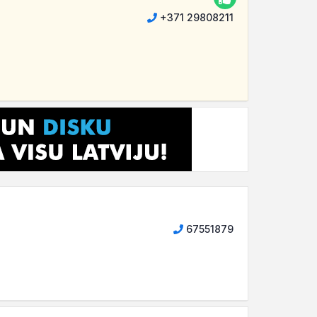
+371 29808211
67551879