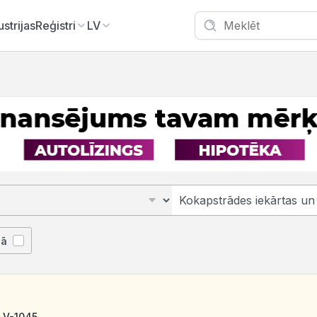
ustrijas
Reģistri
LV
jā
LV-1045