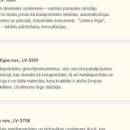
s un dinamisks uzņēmums – vadošo pasaules ražotāju
tāvis tādās jomās kā kokapstrādes iekārtas, automatizācijas
ntes un pievadi, industriālie instrumenti. "Lintera Rīga",
 – iekārtu pārdošana, konsultācijas...
dīgas nov., LV-3301
okapstrādes griezējinstrumentus, veic servisa pakalpojumus
rācijā, kas domāta kā kokapstrādei, tā arī metālapstrādei un
ija ir no tāda materiāla, kura kvalitāte ir atzīta Eiropas
ifikātiem. Uzņēmums tirgo dažāda...
s nov., LV-3708
ais metālapstrādes un hidraulikas uzņēmums Aucē, kas