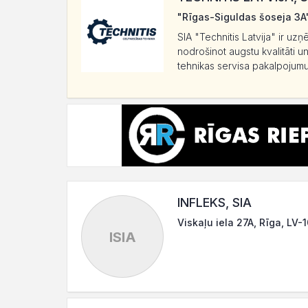
"Rīgas-Siguldas šoseja 3A"
SIA "Technitis Latvija" ir uz
nodrošinot augstu kvalitāti u
tehnikas servisa pakalpojumu
INFLEKS, SIA
Viskaļu iela 27A, Rīga, LV-
ISIA