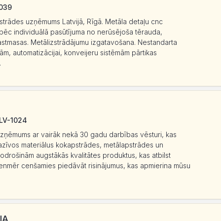
1039
strādes uzņēmums Latvijā, Rīgā. Metāla detaļu cnc
pēc individuālā pasūtījuma no nerūsējoša tērauda,
plastmasas. Metālizstrādājumu izgatavošana. Nestandarta
ām, automatizācijai, konveijeru sistēmām pārtikas
.
 LV-1024
 uzņēmums ar vairāk nekā 30 gadu darbības vēsturi, kas
azīvos materiālus kokapstrādes, metālapstrādes un
rošinām augstākās kvalitātes produktus, kas atbilst
ienmēr cenšamies piedāvāt risinājumus, kas apmierina mūsu
IA