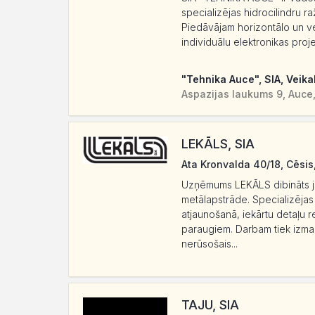
specializējas hidrocilindru r
Piedāvājam horizontālo un ve
individuālu elektronikas proje
"Tehnika Auce", SIA, Veika
Aspazijas laukums 9, Auce
LEKĀLS, SIA
Ata Kronvalda 40/18, Cēsis
Uzņēmums LEKĀLS dibināts j
metālapstrāde. Specializējas
atjaunošanā, iekārtu detaļu
paraugiem. Darbam tiek izmant
nerūsošais...
TAJU, SIA