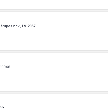
Mārupes nov., LV-2167
LV-1046
030