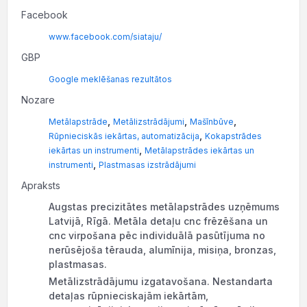
Facebook
www.facebook.com/siataju/
GBP
Google meklēšanas rezultātos
Nozare
,
,
,
Metālapstrāde
Metālizstrādājumi
Mašīnbūve
,
Rūpnieciskās iekārtas, automatizācija
Kokapstrādes
,
iekārtas un instrumenti
Metālapstrādes iekārtas un
,
instrumenti
Plastmasas izstrādājumi
Apraksts
Augstas precizitātes metālapstrādes uzņēmums
Latvijā, Rīgā. Metāla detaļu cnc frēzēšana un
cnc virpošana pēc individuālā pasūtījuma no
nerūsējoša tērauda, alumīnija, misiņa, bronzas,
plastmasas.
Metālizstrādājumu izgatavošana. Nestandarta
detaļas rūpnieciskajām iekārtām,