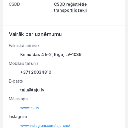
CSDD
CSDD reģistrētie
transportlīdzekļi
Vairāk par uzņēmumu
Faktiskā adrese
Krimuldas 4 k-2, Rīga, LV-1039
Mobilais tālrunis
+371 20034810
E-pasts
taju@taju.lv
Mājaslapa
www.taju.lv
Instagram
www.instagram.com/taju_cnc/