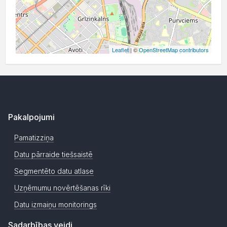
Leaflet
| ©
OpenStreetMap contributors
Pakalpojumi
Pamatizziņa
Datu pārraide tiešsaistē
Segmentēto datu atlase
Uzņēmumu novērtēšanas rīki
Datu izmaiņu monitorings
Sadarbības veidi