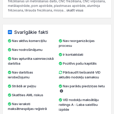
frēzēšanas un metināšanas darbi, CNC frezēšana, CNC virpošana,
metālapstrāde, pom apstrāde, plastmasas apstrāde, alumīnija
frēzesana, tērauda frezēsana, misiņa...
skatīt visus
Svarīgākie fakti
Nav aktīvu komercķīlu
Nav reorganizācijas
procesu
Nav nodrošinājumu
Ir kontaktdati
Nav apturēta saimnieciskā
darbība
Pozitīvs pašu kapitāls
Nav darbības
Pārbaudīt tiešsaistē VID
ierobežojumu
aktuālo nodokļu samaksu
Strādā ar peļņu
Nav parādu piedziņas lietu
Skatīties AML riskus
VID nodokļu maksātāju
Nav ieraksti
reitings A - Laba saistību
maksātnespējas reģistrā
izpilde