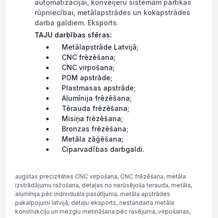
automatizācijai, konveijeru sistēmām pārtikas
rūpniecībai, metālapstrādes un kokapstrādes
darba galdiem. Eksports.
TAJU darbības sfēras:
Metālapstrāde Latvijā;
CNC frēzēšana;
CNC virpošana;
POM apstrāde;
Plastmasas apstrāde;
Alumīnija frēzēšana;
Tērauda frēzēšana;
Misiņa frēzēšana;
Bronzas frēzēšana;
Metāla zāģēšana;
Ciparvadības darbgaldi.
augstas precizitātes CNC virpošana, CNC frēzēšana, metāla
izstrādājumu ražošana, detaļas no nerūsējoša terauda, metāla,
alumīnija pēc individuāla pasūtījuma, metāla apstrādes
pakalpojumi latvijā, detaļu eksports, nestandarta metāla
konstrukciju un mezglu metināšana pēc rasējuma, virpošanas,