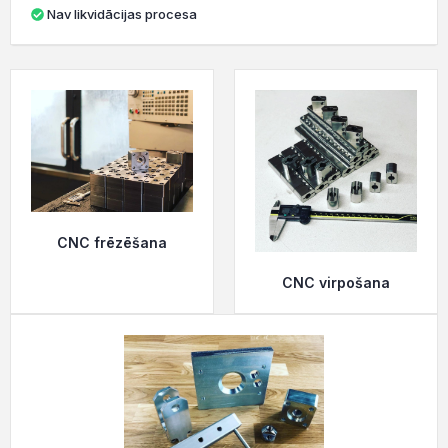
Nav likvidācijas procesa
CNC frēzēšana
CNC virpošana