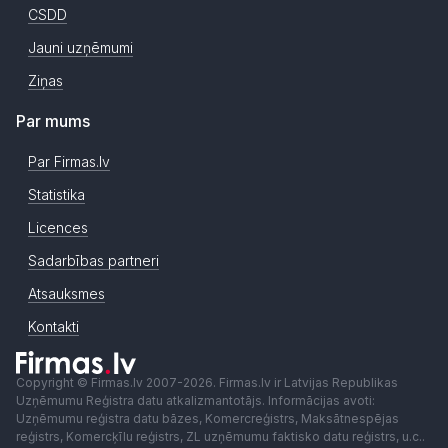
CSDD
Jauni uzņēmumi
Ziņas
Par mums
Par Firmas.lv
Statistika
Licences
Sadarbības partneri
Atsauksmes
Kontakti
Copyright © Firmas.lv 2007-2026. Firmas.lv ir Latvijas Republikas
Uzņēmumu Reģistra datu atkalizmantotājs. Informācijas avoti:
Uzņēmumu reģistra datu bāzes, Komercreģistrs, Maksātnespējas
reģistrs, Komercķīlu reģistrs, ZL uzņēmumu faktisko datu reģistrs, u.c..