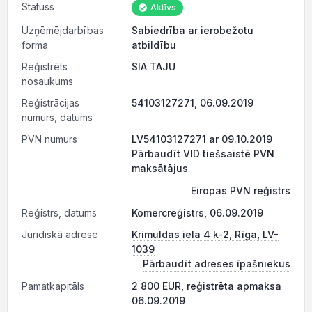
Statuss
Aktīvs
Uzņēmējdarbības
Sabiedrība ar ierobežotu
forma
atbildību
Reģistrēts
SIA TAJU
nosaukums
Reģistrācijas
54103127271, 06.09.2019
numurs, datums
PVN numurs
LV54103127271 ar 09.10.2019
Pārbaudīt VID tiešsaistē PVN
maksātājus
Eiropas PVN reģistrs
Reģistrs, datums
Komercreģistrs, 06.09.2019
Juridiskā adrese
Krimuldas iela 4 k-2, Rīga, LV-
1039
Pārbaudīt adreses īpašniekus
Pamatkapitāls
2 800 EUR, reģistrēta apmaksa
06.09.2019