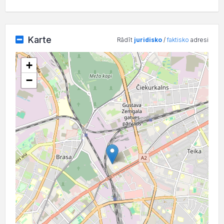
Karte
Rādīt
juridisko
/
faktisko
adresi
+
−