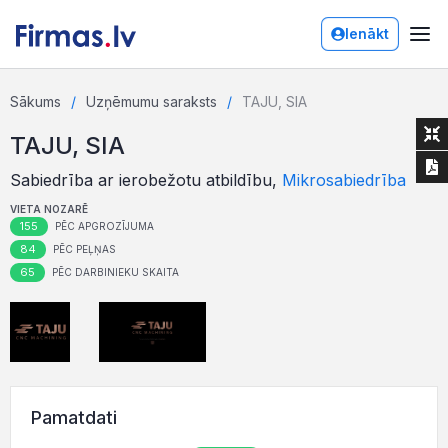
Ienākt
Sākums
Uzņēmumu saraksts
TAJU, SIA
TAJU, SIA
Sabiedrība ar ierobežotu atbildību,
Mikrosabiedrība
VIETA NOZARĒ
155
PĒC APGROZĪJUMA
84
PĒC PEĻŅAS
65
PĒC DARBINIEKU SKAITA
Pamatdati