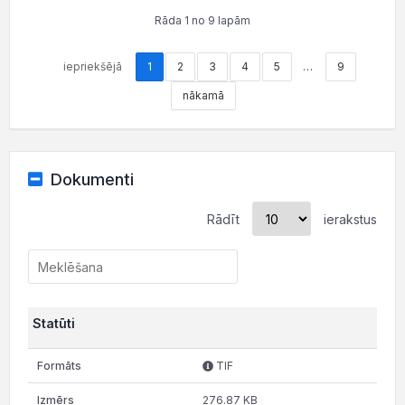
Rāda 1 no 9 lapām
iepriekšējā
1
2
3
4
5
…
9
nākamā
Dokumenti
Rādīt
ierakstus
Statūti
TIF
276.87 KB