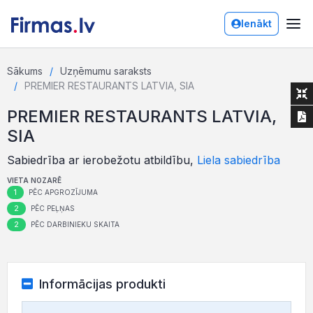
Ienākt
Sākums
Uzņēmumu saraksts
PREMIER RESTAURANTS LATVIA, SIA
PREMIER RESTAURANTS LATVIA,
SIA
Sabiedrība ar ierobežotu atbildību,
Liela sabiedrība
VIETA NOZARĒ
1
PĒC APGROZĪJUMA
2
PĒC PEĻŅAS
2
PĒC DARBINIEKU SKAITA
Informācijas produkti