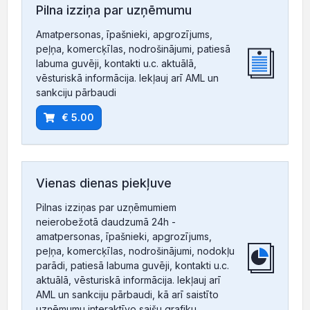
Pilna izziņa par uzņēmumu
Amatpersonas, īpašnieki, apgrozījums,
peļņa, komercķīlas, nodrošinājumi, patiesā
labuma guvēji, kontakti u.c. aktuālā,
vēsturiskā informācija. Iekļauj arī AML un
sankciju pārbaudi
€ 5.00
Vienas dienas piekļuve
Pilnas izziņas par uzņēmumiem
neierobežotā daudzumā 24h -
amatpersonas, īpašnieki, apgrozījums,
peļņa, komercķīlas, nodrošinājumi, nodokļu
parādi, patiesā labuma guvēji, kontakti u.c.
aktuālā, vēsturiskā informācija. Iekļauj arī
AML un sankciju pārbaudi, kā arī saistīto
uzņēmumu interaktīvo saišu grafiku.