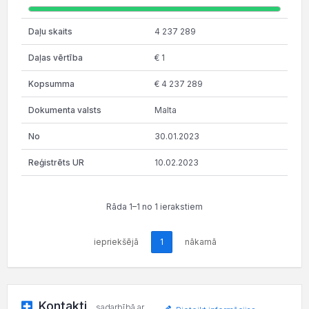
4 237 289
€ 1
€ 4 237 289
Malta
30.01.2023
10.02.2023
Rāda 1–1 no 1 ierakstiem
iepriekšējā
1
nākamā
Kontakti
sadarbībā ar