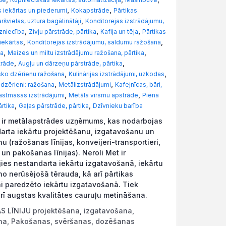
,
,
s iekārtas un piederumi
Kokapstrāde
Pārtikas
,
ršvielas, uztura bagātinātāji
Konditorejas izstrādājumu,
,
,
,
zniecība
Zivju pārstrāde, pārtika
Kafija un tēja
Pārtikas
,
,
iekārtas
Konditorejas izstrādājumu, saldumu ražošana
,
,
na
Maizes un miltu izstrādājumu ražošana, pārtika
,
,
trāde
Augļu un dārzeņu pārstrāde, pārtika
,
,
sko dzērienu ražošana
Kulinārijas izstrādājumi, uzkodas
,
,
 dzērieni: ražošana
Metālizstrādājumi
Kafejnīcas, bāri,
,
,
astmasas izstrādājumi
Metāla virsmu apstrāde
Piena
,
,
ārtika
Gaļas pārstrāde, pārtika
Dzīvnieku barība
t ir metālapstrādes uzņēmums, kas nodarbojas
arta iekārtu projektēšanu, izgatavošanu un
u (ražošanas līnijas, konveijeri-transportieri,
un pakošanas līnijas). Neroli Met ir
jies nestandarta iekārtu izgatavošanā, iekārtu
o nerūsējošā tērauda, kā arī pārtikas
i paredzēto iekārtu izgatavošanā. Tiek
rī augstas kvalitātes cauruļu metināšana.
 LĪNIJU projektēšana, izgatavošana,
na, Pakošanas, svēršanas, dozēšanas