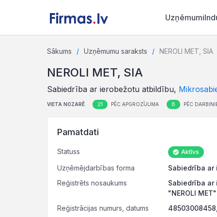
Uzņēmumi
Ind
Sākums
Uzņēmumu saraksts
NEROLI MET, SIA
NEROLI MET, SIA
Sabiedrība ar ierobežotu atbildību,
Mikrosabi
21
8
VIETA NOZARĒ
PĒC APGROZĪJUMA
PĒC DARBINI
Pamatdati
Statuss
Aktīvs
Uzņēmējdarbības forma
Sabiedrība ar 
Reģistrēts nosaukums
Sabiedrība ar 
"NEROLI MET"
Reģistrācijas numurs, datums
48503008458,