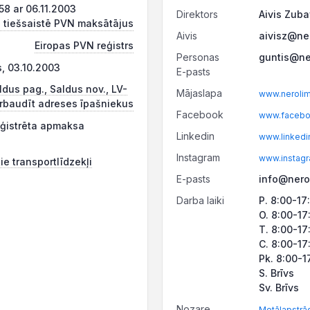
8 ar 06.11.2003
Direktors
Aivis Zuba
 tiešsaistē PVN maksātājus
Aivis
aivisz@ner
Eiropas PVN reģistrs
Personas
guntis@ner
s, 03.10.2003
E-pasts
ldus pag., Saldus nov., LV-
Mājaslapa
www.neroli
rbaudīt adreses īpašniekus
Facebook
www.faceboo
eģistrēta apmaksa
Linkedin
www.linkedi
Instagram
www.instagr
ie transportlīdzekļi
E-pasts
info@nerol
Darba laiki
P. 8:00-17
O. 8:00-17
T. 8:00-17
C. 8:00-17
Pk. 8:00-1
S. Brīvs
Sv. Brīvs
Nozare
Metālapstrā