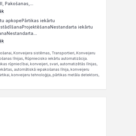
, Pakošanas,...
āk
tu apkopePārtikas iekārtu
stādīšanaProjektēšanaNestandarta iekārtu
anaNestandarta...
āk
ošanai, Konveijera sistēmas, Transportieri, Konveijeru
ošanas līnijas, Rūpniecisko iekārtu automatizācija.
kas rūpniecībai, konveijeri, svari, automatizētās līnijas,
ekārtas, automātiskā iepakošanas līnija, konveijeru
tikai, konveijeru tehnoloģija, pārtikas metāla detektors,