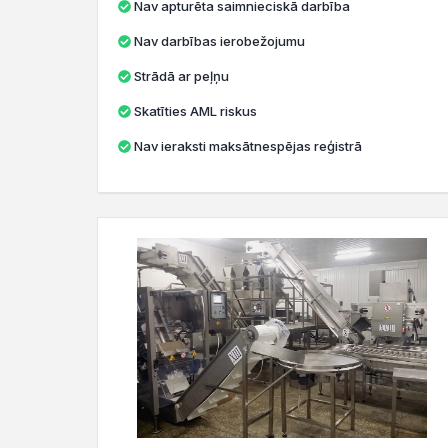
Nav apturēta saimnieciskā darbība
Nav darbības ierobežojumu
Strādā ar peļņu
Skatīties AML riskus
Nav ieraksti maksātnespējas reģistrā