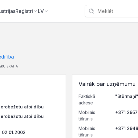
ustrijas
Reģistri
LV
edrība
EKU SKAITA
Vairāk par uzņēmumu
Faktiskā
"Stūrmaņi"
adrese
ierobežotu atbildību
Mobilais
+371 295
ierobežotu atbildību
tālrunis
Mobilais
+371 294
 02.01.2002
tālrunis