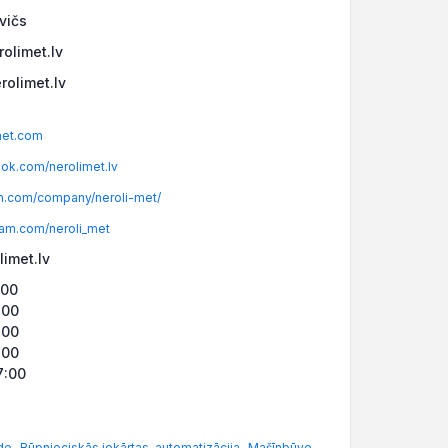
vičs
olimet.lv
olimet.lv
met.com
k.com/nerolimet.lv
n.com/company/neroli-met/
am.com/neroli_met
imet.lv
:00
:00
:00
:00
7:00
,
,
,
de
Rūpnieciskās iekārtas, automatizācija
Mašīnbūve