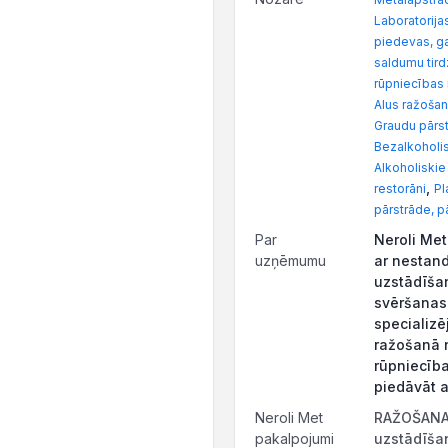
Laboratorija
piedevas, ga
saldumu tird
rūpniecības 
Alus ražoša
Graudu pārs
Bezalkoholi
Alkoholiskie
,
restorāni
Pl
pārstrāde, p
Par
Neroli Me
uzņēmumu
ar nestand
uzstādīšan
svēršanas 
specializē
ražošanā n
rūpniecība
piedāvāt a
Neroli Met
RAŽOŠANAS
pakalpojumi
uzstādīša