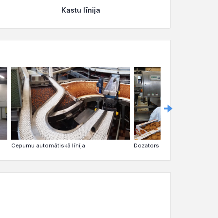
Kastu līnija
Cepumu automātiskā līnija
Dozators 1t 1h
Dozēšan