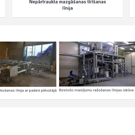
Nepārtraukta mazgāšanas tīrīšanas
līnija
Birstošo maisījumu ražošanas līnijas izbūve
ošanas līnija ar padevi plēvotājā