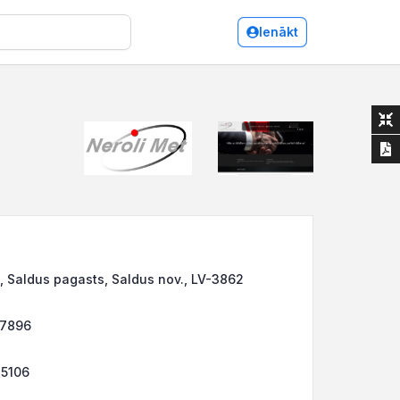
Ienākt
, Saldus pagasts, Saldus nov., LV-3862
77896
85106