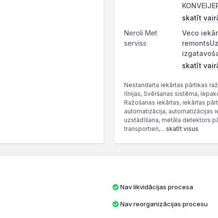
KONVEIJERI
skatīt vair
Neroli Met
Veco iekār
serviss
remontsUz
izgatavoš
skatīt vair
Nestandarta iekārtas pārtikas raž
līnijas, Svēršanas sistēma, Iepak
Ražošanas iekārtas, iekārtas pārti
automatizācija, automatizācijas i
uzstādīšana, metāla detektors pār
transportieri,...
skatīt visus
Nav likvidācijas procesa
Nav reorganizācijas procesu