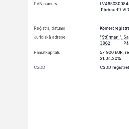
PVN numurs
LV4850300845
Pārbaudīt VID
Reģistrs, datums
Komercreģistr
Juridiskā adrese
"Stūrmaņi", Sa
3862
Pā
Pamatkapitāls
57 900 EUR, r
21.04.2015
CSDD
CSDD reģistrēt