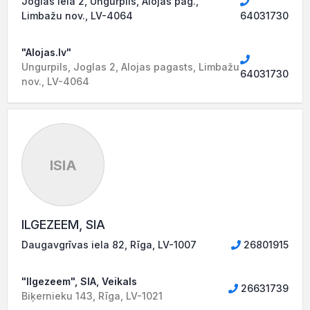
Joglas iela 2, Ungurpils, Alojas pag.,
Limbažu nov., LV-4064
64031730
"Alojas.lv"
Ungurpils, Joglas 2, Alojas pagasts, Limbažu
64031730
nov., LV-4064
ISIA
ILGEZEEM, SIA
Daugavgrīvas iela 82, Rīga, LV-1007
26801915
"Ilgezeem", SIA, Veikals
26631739
Biķernieku 143, Rīga, LV-1021