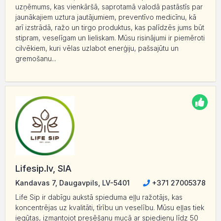
uzņēmums, kas vienkāršā, saprotamā valodā pastāstīs par
jaunākajiem uztura jautājumiem, preventīvo medicīnu, kā
arī izstrādā, ražo un tirgo produktus, kas palīdzēs jums būt
stipram, veselīgam un lieliskam. Mūsu risinājumi ir piemēroti
cilvēkiem, kuri vēlas uzlabot enerģiju, pašsajūtu un
gremošanu...
Lifesip.lv, SIA
Kandavas 7, Daugavpils, LV-5401
+371 27005378
Life Sip ir dabīgu aukstā spieduma eļļu ražotājs, kas
koncentrējas uz kvalitāti, tīrību un veselību. Mūsu eļļas tiek
iegūtas, izmantojot presēšanu mucā ar spiedienu līdz 50