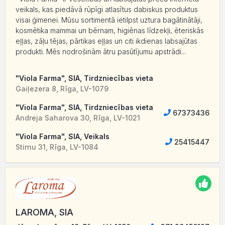
veikals, kas piedāvā rūpīgi atlasītus dabiskus produktus
visai ģimenei. Mūsu sortimentā ietilpst uztura bagātinātāji,
kosmētika mammai un bērnam, higiēnas līdzekļi, ēteriskās
eļļas, zāļu tējas, pārtikas eļļas un citi ikdienas labsajūtas
produkti. Mēs nodrošinām ātru pasūtījumu apstrādi...
"Viola Farma", SIA, Tirdzniecības vieta
Gaiļezera 8, Rīga, LV-1079
"Viola Farma", SIA, Tirdzniecības vieta
67373436
Andreja Saharova 30, Rīga, LV-1021
"Viola Farma", SIA, Veikals
25415447
Stirnu 31, Rīga, LV-1084
LAROMA, SIA