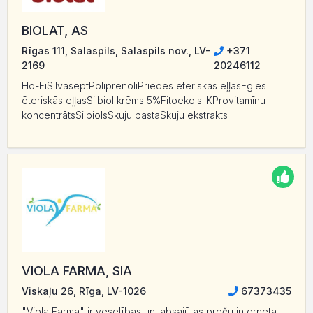
BIOLAT, AS
Rīgas 111, Salaspils, Salaspils nov., LV-
+371
2169
20246112
Ho-FiSilvaseptPoliprenoliPriedes ēteriskās eļļasEgles
ēteriskās eļļasSilbiol krēms 5%Fitoekols-KProvitamīnu
koncentrātsSilbiolsSkuju pastaSkuju ekstrakts
VIOLA FARMA, SIA
Viskaļu 26, Rīga, LV-1026
67373435
"Viola Farma" ir veselības un labsajūtas preču interneta