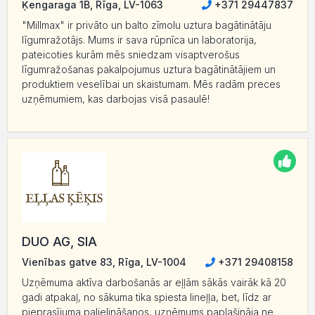
Ķengaraga 1B, Rīga, LV-1063
+371 29447837
"Millmax" ir privāto un balto zīmolu uztura bagātinātāju
līgumražotājs. Mums ir sava rūpnīca un laboratorija,
pateicoties kurām mēs sniedzam visaptverošus
līgumražošanas pakalpojumus uztura bagātinātājiem un
produktiem veselībai un skaistumam. Mēs radām preces
uzņēmumiem, kas darbojas visā pasaulē!
DUO AG, SIA
Vienības gatve 83, Rīga, LV-1004
+371 29408158
Uzņēmuma aktīva darbošanās ar eļļām sākās vairāk kā 20
gadi atpakaļ, no sākuma tika spiesta lineļļa, bet, līdz ar
pieprasījuma palielināšanos, uzņēmums paplašināja ne