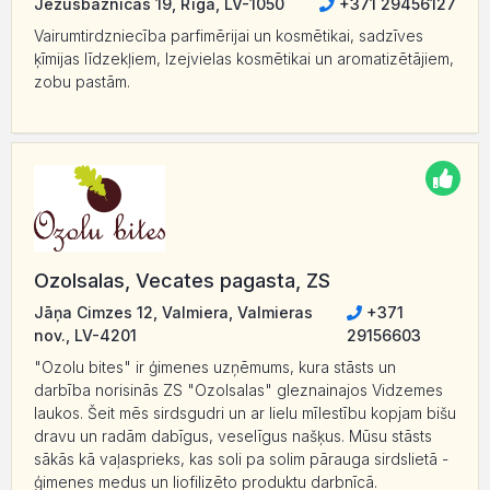
Jēzusbaznīcas 19, Rīga, LV-1050
+371 29456127
Vairumtirdzniecība parfimērijai un kosmētikai, sadzīves
ķīmijas līdzekļiem, Izejvielas kosmētikai un aromatizētājiem,
zobu pastām.
Ozolsalas, Vecates pagasta, ZS
Jāņa Cimzes 12, Valmiera, Valmieras
+371
nov., LV-4201
29156603
"Ozolu bites" ir ģimenes uzņēmums, kura stāsts un
darbība norisinās ZS "Ozolsalas" gleznainajos Vidzemes
laukos. Šeit mēs sirdsgudri un ar lielu mīlestību kopjam bišu
dravu un radām dabīgus, veselīgus našķus. Mūsu stāsts
sākās kā vaļasprieks, kas soli pa solim pārauga sirdslietā -
ģimenes medus un liofilizēto produktu darbnīcā.