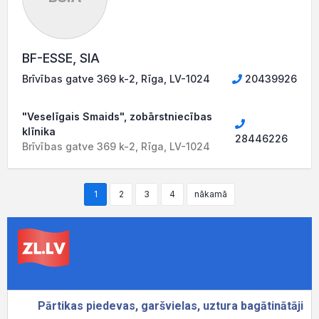
BF-ESSE, SIA
Brīvības gatve 369 k-2, Rīga, LV-1024
20439926
"Veselīgais Smaids", zobārstniecības
klīnika
28446226
Brīvības gatve 369 k-2, Rīga, LV-1024
1
2
3
4
nākamā