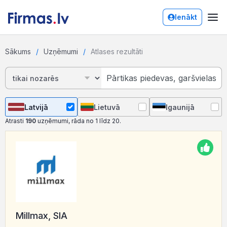
Ienākt
Sākums
Uzņēmumi
Atlases rezultāti
Latvijā
Lietuvā
Igaunijā
Atrasti
190
uzņēmumi, rāda no 1 līdz 20.
Millmax, SIA