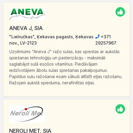
ANEVA J, SIA
"Lielručkas", Ķekavas pagasts, Ķekavas
+371
nov., LV-2123
29257967
Uzņēmums "Aneva J" ražo sulas, kas spiestas ar aukstās
spiešanas tehnoloģiju un pasterizāciju - maksimāli
saglabājot sulā esošos vitamīnus. Piedāvājam
iedzīvotājiem ābolu sulas spiešanas pakalpojumus.
Papildus sulu ražošanai esam sākuši attīstīt eļļas ražošanu.
Ražojam aukstā spieduma, nerafinētas eļļas.
NEROLI MET, SIA