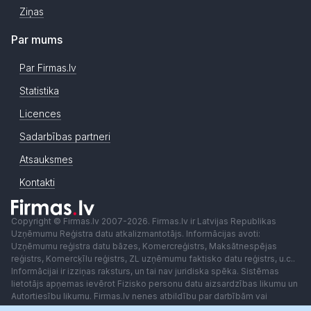
Ziņas
Par mums
Par Firmas.lv
Statistika
Licences
Sadarbības partneri
Atsauksmes
Kontakti
Copyright © Firmas.lv 2007-2026. Firmas.lv ir Latvijas Republikas
Uzņēmumu Reģistra datu atkalizmantotājs. Informācijas avoti:
Uzņēmumu reģistra datu bāzes, Komercreģistrs, Maksātnespējas
reģistrs, Komercķīlu reģistrs, ZL uzņēmumu faktisko datu reģistrs, u.c..
Informācijai ir izziņas raksturs, un tai nav juridiska spēka. Sistēmas
lietotājs apņemas ievērot Fizisko personu datu aizsardzības likumu un
Autortiesību likumu. Firmas.lv nenes atbildību par darbībām vai
lēmumiem, kas balstīti uz saņemto pakalpojumu. Lietotājam aizliegts