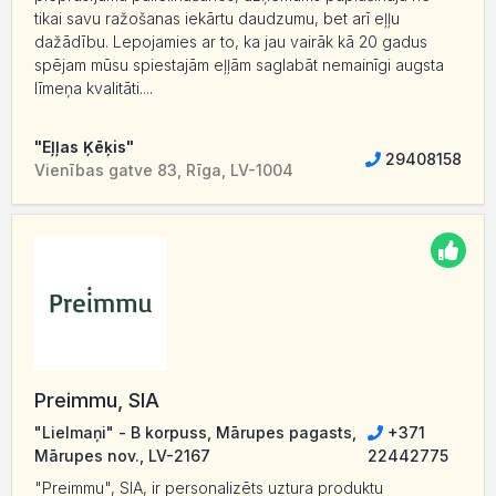
tikai savu ražošanas iekārtu daudzumu, bet arī eļļu
dažādību. Lepojamies ar to, ka jau vairāk kā 20 gadus
spējam mūsu spiestajām eļļām saglabāt nemainīgi augsta
līmeņa kvalitāti....
"Eļļas Ķēķis"
29408158
Vienības gatve 83, Rīga, LV-1004
Preimmu, SIA
"Lielmaņi" - B korpuss, Mārupes pagasts,
+371
Mārupes nov., LV-2167
22442775
"Preimmu", SIA, ir personalizēts uztura produktu