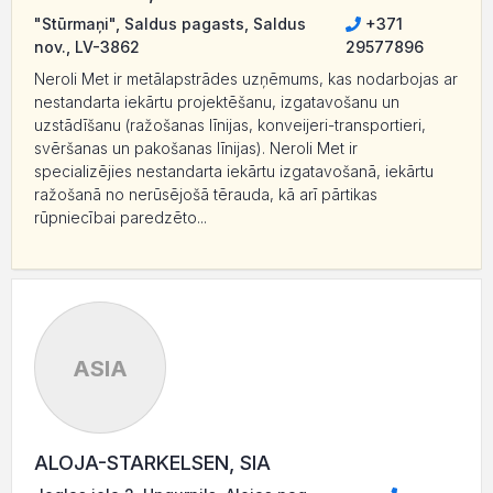
"Stūrmaņi", Saldus pagasts, Saldus
+371
nov., LV-3862
29577896
Neroli Met ir metālapstrādes uzņēmums, kas nodarbojas ar
nestandarta iekārtu projektēšanu, izgatavošanu un
uzstādīšanu (ražošanas līnijas, konveijeri-transportieri,
svēršanas un pakošanas līnijas). Neroli Met ir
specializējies nestandarta iekārtu izgatavošanā, iekārtu
ražošanā no nerūsējošā tērauda, kā arī pārtikas
rūpniecībai paredzēto...
ASIA
ALOJA-STARKELSEN, SIA