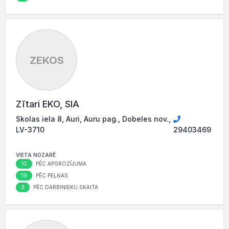
ZEKOS
Zītari EKO, SIA
Skolas iela 8, Auri, Auru pag., Dobeles nov.,
LV-3710
29403469
VIETA NOZARĒ
10
PĒC APGROZĪJUMA
19
PĒC PEĻŅAS
3
PĒC DARBINIEKU SKAITA