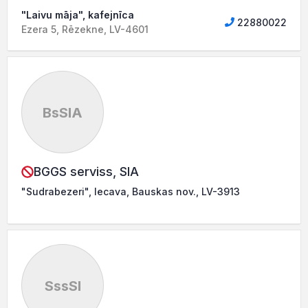
"Laivu māja", kafejnīca
22880022
Ezera 5, Rēzekne, LV-4601
BsSIA
BGGS serviss, SIA
"Sudrabezeri", Iecava, Bauskas nov., LV-3913
SssSI