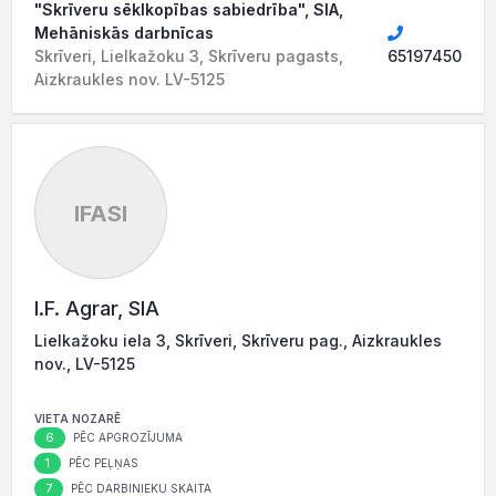
"Skrīveru sēklkopības sabiedrība", SIA,
Mehāniskās darbnīcas
Skrīveri, Lielkažoku 3, Skrīveru pagasts,
65197450
Aizkraukles nov. LV-5125
IFASI
I.F. Agrar, SIA
Lielkažoku iela 3, Skrīveri, Skrīveru pag., Aizkraukles
nov., LV-5125
VIETA NOZARĒ
6
PĒC APGROZĪJUMA
1
PĒC PEĻŅAS
7
PĒC DARBINIEKU SKAITA