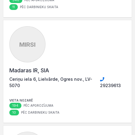
346
PĒC APGROZĪJUMA
11
PĒC DARBINIEKU SKAITA
MIRSI
Madaras IR, SIA
Ceriņu iela 6, Lielvārde, Ogres nov., LV-
5070
29239613
VIETA NOZARĒ
194
PĒC APGROZĪJUMA
10
PĒC DARBINIEKU SKAITA