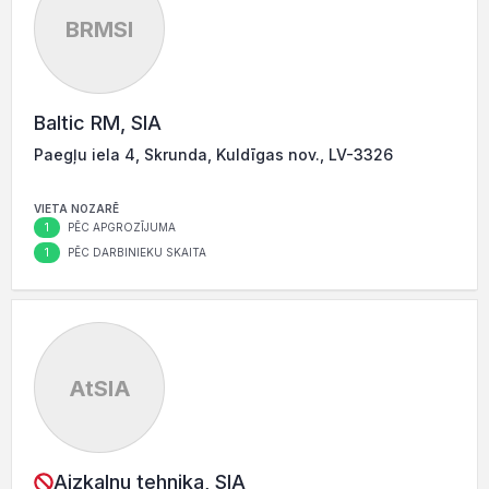
BRMSI
Baltic RM, SIA
Paegļu iela 4, Skrunda, Kuldīgas nov., LV-3326
VIETA NOZARĒ
1
PĒC APGROZĪJUMA
1
PĒC DARBINIEKU SKAITA
AtSIA
Aizkalnu tehnika, SIA