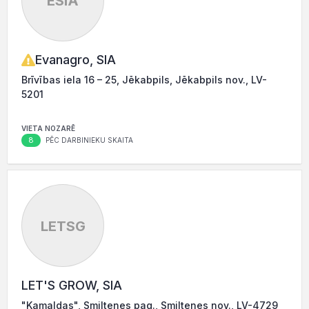
ESIA
Evanagro, SIA
Brīvības iela 16 – 25, Jēkabpils, Jēkabpils nov., LV-
5201
VIETA NOZARĒ
8
PĒC DARBINIEKU SKAITA
LETSG
LET'S GROW, SIA
"Kamaldas", Smiltenes pag., Smiltenes nov., LV-4729