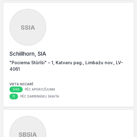
SSIA
Schillhorn, SIA
"Pociema Stūrīši" – 1, Katvaru pag., Limbažu nov., LV-
4061
VIETA NOZARĒ
346
PĒC APGROZĪJUMA
11
PĒC DARBINIEKU SKAITA
SBSIA