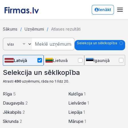
Ienākt
Sākums
Uzņēmumi
Atlases rezultāti
Selekcija un sēklkopība
Latvijā
Lietuvā
Igaunijā
Selekcija un sēklkopība
Atrasti
490
uzņēmumi, rāda no 1 līdz 20.
Rīga
5
Kuldīga
1
Daugavpils
2
Lielvārde
1
Jēkabpils
2
Liepāja
1
Skrunda
2
Mārupe
1