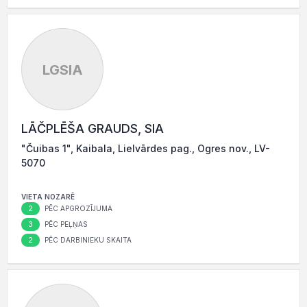
LGSIA
LĀČPLĒŠA GRAUDS, SIA
"Čuibas 1", Kaibala, Lielvārdes pag., Ogres nov., LV-
5070
VIETA NOZARĒ
2
PĒC APGROZĪJUMA
3
PĒC PEĻŅAS
2
PĒC DARBINIEKU SKAITA