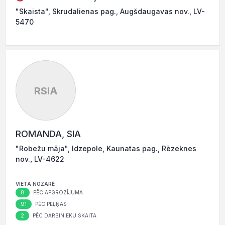
"Skaista", Skrudalienas pag., Augšdaugavas nov., LV-
5470
RSIA
ROMANDA, SIA
"Robežu māja", Idzepole, Kaunatas pag., Rēzeknes
nov., LV-4622
VIETA NOZARĒ
8
PĒC APGROZĪJUMA
91
PĒC PEĻŅAS
2
PĒC DARBINIEKU SKAITA