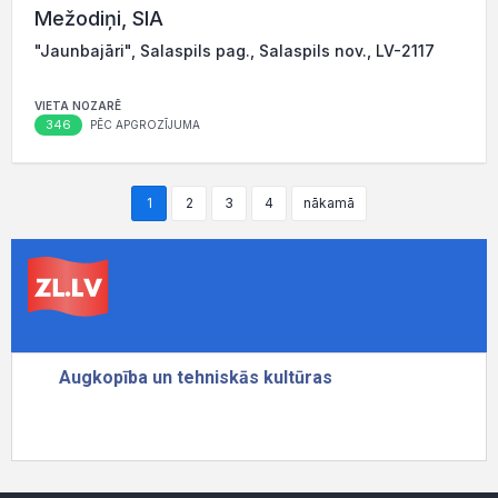
Mežodiņi, SIA
"Jaunbajāri", Salaspils pag., Salaspils nov., LV-2117
VIETA NOZARĒ
346
PĒC APGROZĪJUMA
1
2
3
4
nākamā