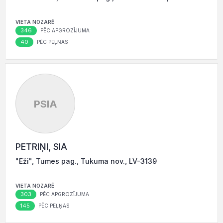
VIETA NOZARĒ
346
PĒC APGROZĪJUMA
40
PĒC PEĻŅAS
PSIA
PETRIŅI, SIA
"Eži", Tumes pag., Tukuma nov., LV-3139
VIETA NOZARĒ
303
PĒC APGROZĪJUMA
145
PĒC PEĻŅAS