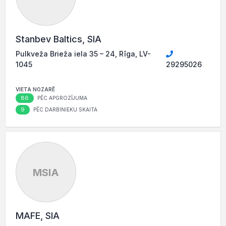
Stanbev Baltics, SIA
Pulkveža Brieža iela 35 – 24, Rīga, LV-
1045
29295026
VIETA NOZARĒ
86
PĒC APGROZĪJUMA
9
PĒC DARBINIEKU SKAITA
MSIA
MAFE, SIA