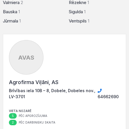
Valmiera
2
Rēzekne
1
Bauska
1
Sigulda
1
Jūrmala
1
Ventspils
1
AVAS
Agrofirma Viļāni, AS
Brīvības iela 10B – 8, Dobele, Dobeles nov.,
LV-3701
64662690
VIETA NOZARĒ
5
PĒC APGROZĪJUMA
2
PĒC DARBINIEKU SKAITA