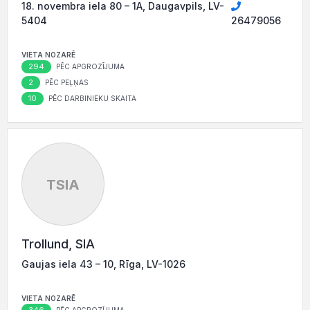
18. novembra iela 80 – 1A, Daugavpils, LV-
5404
26479056
VIETA NOZARĒ
294
PĒC APGROZĪJUMA
2
PĒC PEĻŅAS
10
PĒC DARBINIEKU SKAITA
TSIA
Trollund, SIA
Gaujas iela 43 – 10, Rīga, LV-1026
VIETA NOZARĒ