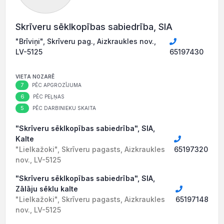
Skrīveru sēklkopības sabiedrība, SIA
"Brīviņi", Skrīveru pag., Aizkraukles nov.,
LV-5125
65197430
VIETA NOZARĒ
7
PĒC APGROZĪJUMA
6
PĒC PEĻŅAS
5
PĒC DARBINIEKU SKAITA
"Skrīveru sēklkopības sabiedrība", SIA,
Kalte
"Lielkažoki", Skrīveru pagasts, Aizkraukles
65197320
nov., LV-5125
"Skrīveru sēklkopības sabiedrība", SIA,
Zālāju sēklu kalte
"Lielkažoki", Skrīveru pagasts, Aizkraukles
65197148
nov., LV-5125