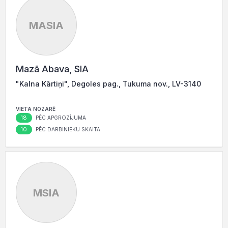
MASIA
Mazā Abava, SIA
"Kalna Kārtiņi", Degoles pag., Tukuma nov., LV-3140
VIETA NOZARĒ
18
PĒC APGROZĪJUMA
10
PĒC DARBINIEKU SKAITA
MSIA