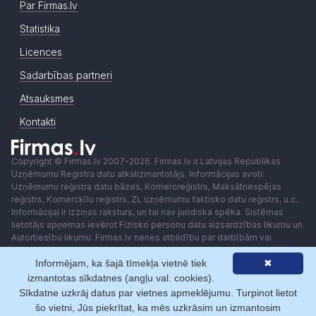
Par Firmas.lv
Statistika
Licences
Sadarbības partneri
Atsauksmes
Kontakti
Copyright © Firmas.lv 2007-2026. Firmas.lv ir Latvijas Republikas
Uzņēmumu Reģistra datu atkalizmantotājs. Informācijas avoti:
Uzņēmumu reģistra datu bāzes, Komercreģistrs, Maksātnespējas
reģistrs, Komercķīlu reģistrs, ZL uzņēmumu faktisko datu reģistrs, u.c..
Informācijai ir izziņas raksturs, un tai nav juridiska spēka. Sistēmas
lietotājs apņemas ievērot Fizisko personu datu aizsardzības likumu un
Autortiesību likumu. Firmas.lv nenes atbildību par darbībām vai
lēmumiem, kas balstīti uz saņemto pakalpojumu. Lietotājam aizliegts
Informējam, ka šajā tīmekļa vietnē tiek
✖
izmantot jebkādas automatizētas sistēmas vai iekārtas (robotus)
piekļuvei sistēmai bez rakstiskas saskaņošanas ar Firmas.lv. Galvenā
izmantotas sīkdatnes (angļu val. cookies).
redaktore: Ingūna Pempere.
Sīkdatne uzkrāj datus par vietnes apmeklējumu. Turpinot lietot
Lietošanas noteikumi
Privātuma politika
Norēķini ar
šo vietni, Jūs piekrītat, ka mēs uzkrāsim un izmantosim