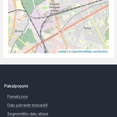
Leaflet
| ©
OpenStreetMap contributors
Pakalpojumi
Pamatizziņa
Datu pārraide tiešsaistē
Segmentēto datu atlase