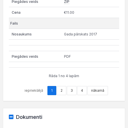
ZIP
€11.00
Gada pārskats 2017
PDF
Rāda 1 no 4 lapām
iepriekšējā
1
2
3
4
nākamā
Dokumenti