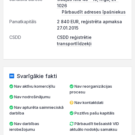
1026
Pārbaudīt adreses īpašniekus
Pamatkapitāls
2 840 EUR, reģistrēta apmaksa
27.01.2015
CSDD
CSDD reģistrētie
transportlīdzekļi
Svarīgākie fakti
Nav aktīvu komercķīlu
Nav reorganizācijas
procesu
Nav nodrošinājumu
Nav kontaktdati
Nav apturēta saimnieciskā
darbība
Pozitīvs pašu kapitāls
Nav darbības
Pārbaudīt tiešsaistē VID
ierobežojumu
aktuālo nodokļu samaksu