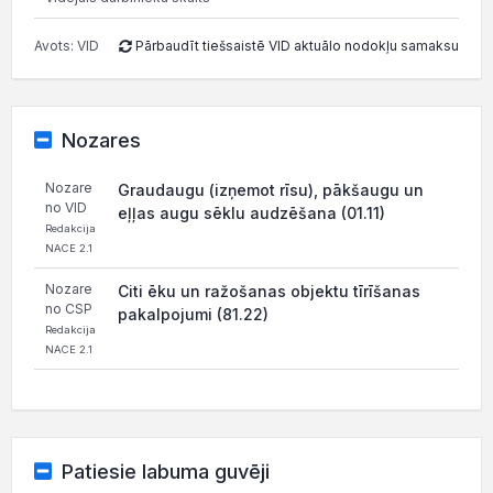
Avots: VID
Pārbaudīt tiešsaistē VID aktuālo nodokļu samaksu
Nozares
Nozare
Graudaugu (izņemot rīsu), pākšaugu un
no VID
eļļas augu sēklu audzēšana (01.11)
Redakcija
NACE 2.1
Nozare
Citi ēku un ražošanas objektu tīrīšanas
no CSP
pakalpojumi (81.22)
Redakcija
NACE 2.1
Patiesie labuma guvēji