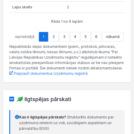
2
Rāda 1 no 6 lapām
iepriekšējā
1
2
3
4
5
6
nākamā
Nepubliskās daļas dokumentiem (piem., protokoli, pilnvaras,
valsts notāra lēmumi, tiesas lēmumi, u.c.) atbilstoši likuma “Par
Latvijas Republikas Uzņēmumu reģistru” regulējumam ir noteikts
ierobežotas pieejamības informācijas statuss un tie nav pieejami
Firmas.lv portālā. Šie dokumenti netiek nodoti atkalizmantošanai.
Pieprasīt dokumentus Uzņēmumu reģistrā
Ilgtspējas pārskati
Kas ir ilgtspējas pārskats?
Strukturēts dokuments par
uzņēmuma ietekmi uz vidi, sociālajiem aspektiem un
pārvaldību (ESG).