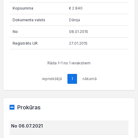
€ 2 840
Dānija
08.01.2015
27.01.2015
Rāda 1–1 no 1 ierakstiem
iepriekšējā
1
nākamā
Prokūras
No 06.07.2021