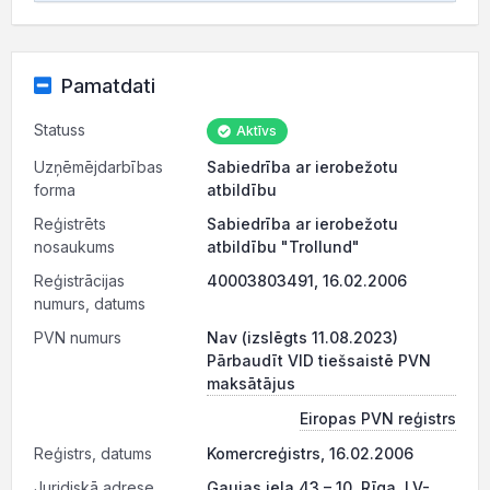
Pamatdati
Statuss
Aktīvs
Uzņēmējdarbības
Sabiedrība ar ierobežotu
forma
atbildību
Reģistrēts
Sabiedrība ar ierobežotu
nosaukums
atbildību "Trollund"
Reģistrācijas
40003803491, 16.02.2006
numurs, datums
PVN numurs
Nav (izslēgts 11.08.2023)
Pārbaudīt VID tiešsaistē PVN
maksātājus
Eiropas PVN reģistrs
Reģistrs, datums
Komercreģistrs, 16.02.2006
Juridiskā adrese
Gaujas iela 43 – 10, Rīga, LV-