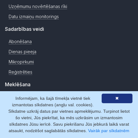
Uzņēmumu novērtēšanas rīki
Datu izmaiņu monitorings
Sadarbības veidi
Abonēšana
Dienas pieeja
Mikropirkumi
Reģistrēties
Meklēšana
Uzņēmumi
Informējam, ka šajā tīmekļa vietnē tiek
✖
izmantotas sīkdatnes (angļu val. cookies).
Personas
Sīkdatne uzkrāj datus par vietnes apmeklējumu. Turpinot lietot
Adreses
šo vietni, Jūs piekrītat, ka mēs uzkrāsim un izmantosim
sīkdatnes Jūsu ierīcē. Savu piekrišanu Jūs jebkurā laikā varat
Izvērstā meklēšana
atsaukt, nodzēšot saglabātās sīkdatnes.
Vairāk par sīkdatnēm
TOP firmas