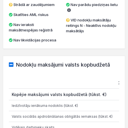
Strādā ar zaudējumiem
Nav parādu piedziņas lietu
Skatīties AML riskus
VID nodokļu maksātāju
Nav ieraksti
reitings N - Neaktīvs nodokļu
maksātnespējas reģistrā
maksātājs
Nav likvidācijas procesa
Nodokļu maksājumi valsts kopbudžetā
202
Kopējie maksājumi valsts kopbudžetā (tūkst. €)
Iedzīvotāju ienākuma nodoklis (tūkst. €)
Valsts sociālās apdrošināšanas obligātās iemaksas (tūkst. €)
Vidējais darbinieku skaits