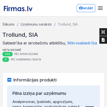
Ienākt
Sākums
Uzņēmumu saraksts
Trollund, SIA
Trollund, SIA
Sabiedrība ar ierobežotu atbildību,
Mikrosabiedrība
VIETA NOZARĒ
346
PĒC APGROZĪJUMA
11
PĒC DARBINIEKU SKAITA
Informācijas produkti
Pilna izziņa par uzņēmumu
Amatpersonas, īpašnieki, apgrozījums,
peļņa, komercķīlas, nodrošinājumi, patiesā