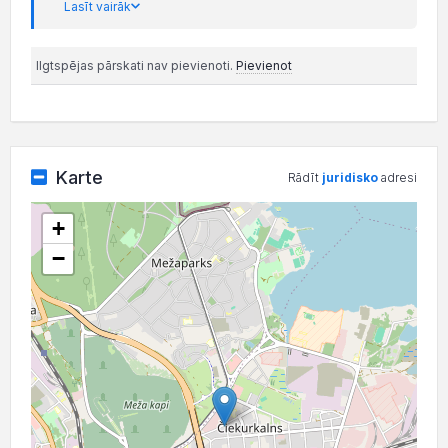
Lasīt vairāk
Ilgtspējas pārskati nav pievienoti.
Pievienot
Karte
Rādīt
juridisko
adresi
+
−