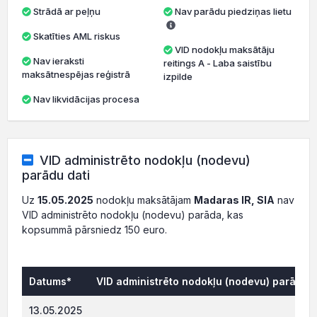
Strādā ar peļņu
Nav parādu piedziņas lietu
Skatīties AML riskus
VID nodokļu maksātāju
Nav ieraksti
reitings A - Laba saistību
maksātnespējas reģistrā
izpilde
Nav likvidācijas procesa
VID administrēto nodokļu (nodevu)
parādu dati
Uz
15.05.2025
nodokļu maksātājam
Madaras IR, SIA
nav
VID administrēto nodokļu (nodevu) parāda, kas
kopsummā pārsniedz 150 euro.
Datums*
VID administrēto nodokļu (nodevu) parāds, 
0.0
13.05.2025