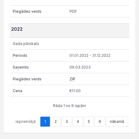
PDF
2022
Gada pārskats
01.01.2022 - 31.12.2022
09.03.2023
ZIP
€11.00
Rāda 1 no 6 lapām
iepriekšējā
1
2
3
4
5
6
nākamā