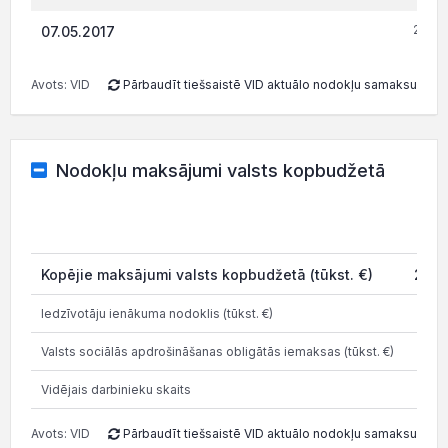
237.4
07.05.2017
Avots: VID
Pārbaudīt tiešsaistē VID aktuālo nodokļu samaksu
Nodokļu maksājumi valsts kopbudžetā
202
Kopējie maksājumi valsts kopbudžetā (tūkst. €)
27.9
Iedzīvotāju ienākuma nodoklis (tūkst. €)
5.0
Valsts sociālās apdrošināšanas obligātās iemaksas (tūkst. €)
11.7
Vidējais darbinieku skaits
Avots: VID
Pārbaudīt tiešsaistē VID aktuālo nodokļu samaksu