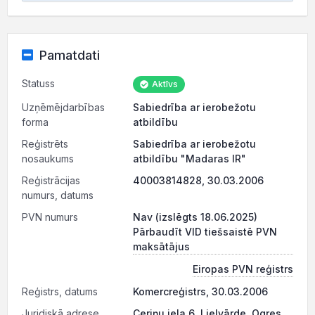
Pamatdati
Statuss
Aktīvs
Uzņēmējdarbības
Sabiedrība ar ierobežotu
forma
atbildību
Reģistrēts
Sabiedrība ar ierobežotu
nosaukums
atbildību "Madaras IR"
Reģistrācijas
40003814828, 30.03.2006
numurs, datums
PVN numurs
Nav (izslēgts 18.06.2025)
Pārbaudīt VID tiešsaistē PVN
maksātājus
Eiropas PVN reģistrs
Reģistrs, datums
Komercreģistrs, 30.03.2006
Juridiskā adrese
Ceriņu iela 6, Lielvārde, Ogres