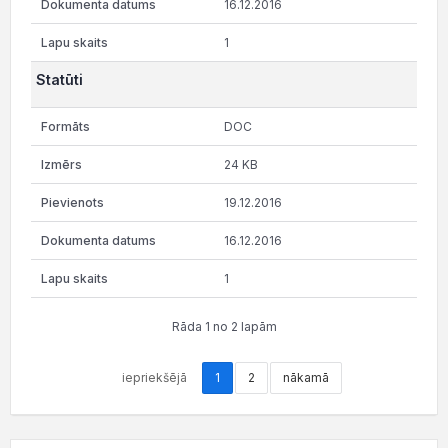
16.12.2016
1
Statūti
DOC
24 KB
19.12.2016
16.12.2016
1
Rāda 1 no 2 lapām
iepriekšējā
1
2
nākamā