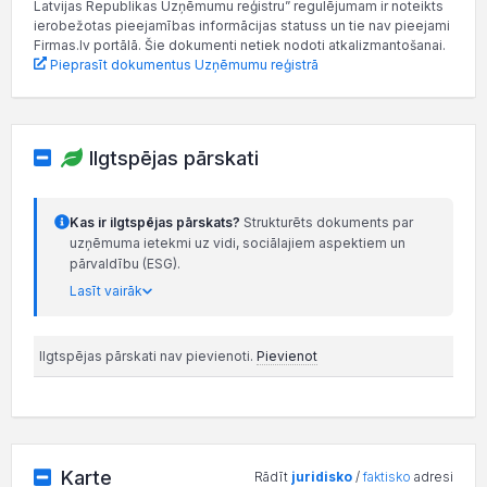
Latvijas Republikas Uzņēmumu reģistru” regulējumam ir noteikts
ierobežotas pieejamības informācijas statuss un tie nav pieejami
Firmas.lv portālā. Šie dokumenti netiek nodoti atkalizmantošanai.
Pieprasīt dokumentus Uzņēmumu reģistrā
Ilgtspējas pārskati
Kas ir ilgtspējas pārskats?
Strukturēts dokuments par
uzņēmuma ietekmi uz vidi, sociālajiem aspektiem un
pārvaldību (ESG).
Lasīt vairāk
Ilgtspējas pārskati nav pievienoti.
Pievienot
Karte
Rādīt
juridisko
/
faktisko
adresi