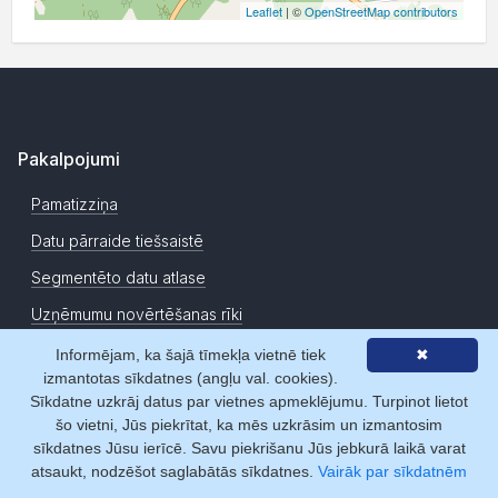
Leaflet
| ©
OpenStreetMap contributors
Pakalpojumi
Pamatizziņa
Datu pārraide tiešsaistē
Segmentēto datu atlase
Uzņēmumu novērtēšanas rīki
Datu izmaiņu monitorings
Informējam, ka šajā tīmekļa vietnē tiek
✖
izmantotas sīkdatnes (angļu val. cookies).
Sadarbības veidi
Sīkdatne uzkrāj datus par vietnes apmeklējumu. Turpinot lietot
šo vietni, Jūs piekrītat, ka mēs uzkrāsim un izmantosim
Abonēšana
sīkdatnes Jūsu ierīcē. Savu piekrišanu Jūs jebkurā laikā varat
atsaukt, nodzēšot saglabātās sīkdatnes.
Vairāk par sīkdatnēm
Dienas pieeja