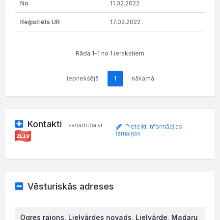
11.02.2022
17.02.2022
Rāda 1–1 no 1 ierakstiem
iepriekšējā
1
nākamā
Kontakti
sadarbībā ar
Pieteikt informācijas
izmaiņas
Vēsturiskās adreses
Ogres rajons, Lielvārdes novads, Lielvārde, Madaru