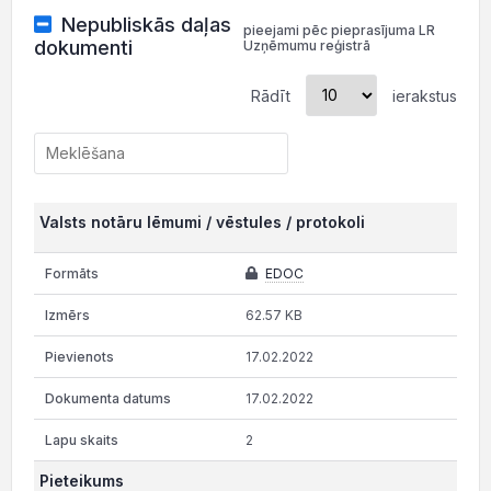
Nepubliskās daļas
pieejami pēc pieprasījuma LR
dokumenti
Uzņēmumu reģistrā
Rādīt
ierakstus
Valsts notāru lēmumi / vēstules / protokoli
EDOC
62.57 KB
17.02.2022
17.02.2022
2
Pieteikums