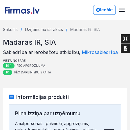
Ienākt
Sākums
Uzņēmumu saraksts
Madaras IR, SIA
Madaras IR, SIA
Sabiedrība ar ierobežotu atbildību,
Mikrosabiedrība
VIETA NOZARĒ
194
PĒC APGROZĪJUMA
10
PĒC DARBINIEKU SKAITA
Informācijas produkti
Pilna izziņa par uzņēmumu
Amatpersonas, īpašnieki, apgrozījums,
peļņa, komercķīlas, nodrošinājumi, patiesā