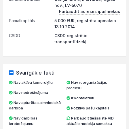
nov., LV-5070
Pārbaudīt adreses īpašniekus
Pamatkapitāls
5 000 EUR, reģistrēta apmaksa
13.10.2014
CSDD
CSDD reģistrētie
transportlīdzekļi
Svarīgākie fakti
Nav aktīvu komercķīlu
Nav reorganizācijas
procesu
Nav nodrošinājumu
Ir kontaktdati
Nav apturēta saimnieciskā
darbība
Pozitīvs pašu kapitāls
Nav darbības
Pārbaudīt tiešsaistē VID
ierobežojumu
aktuālo nodokļu samaksu