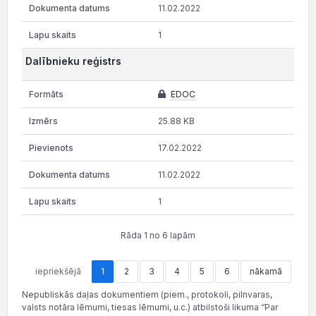
11.02.2022
1
Dalībnieku reģistrs
EDOC
25.88 KB
17.02.2022
11.02.2022
1
Rāda 1 no 6 lapām
iepriekšējā
1
2
3
4
5
6
nākamā
Nepubliskās daļas dokumentiem (piem., protokoli, pilnvaras,
valsts notāra lēmumi, tiesas lēmumi, u.c.) atbilstoši likuma “Par