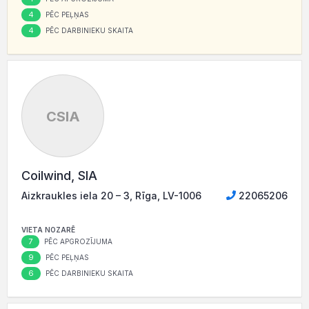
4
PĒC PEĻŅAS
4
PĒC DARBINIEKU SKAITA
CSIA
Coilwind, SIA
Aizkraukles iela 20 – 3, Rīga, LV-1006
22065206
VIETA NOZARĒ
7
PĒC APGROZĪJUMA
9
PĒC PEĻŅAS
6
PĒC DARBINIEKU SKAITA