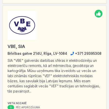
VBE, SIA
Brīvības gatve 214U, Rīga, LV-1084
+371 29395308
SIA "VBE" galvenās darbības sfēras ir elektrodzinēju un
elektroierīču remonts, kā arī mērniecība, ģeodēzija un
kartogrāfija. Mūsu uzņēmums tika izveidots uz vecās un
labi zināmās rūpnīcas "VEF" elektrotehniskās nodaļas
bāzes, kas savulaik bija Latvijas lepnums. Mēs esam
centušies saglabāt vecās "VEF" tradīcijas un tehnoloģijas,
tās pavairojot...
VIETA NOZARĒ
5
PĒC APGROZĪJUMA