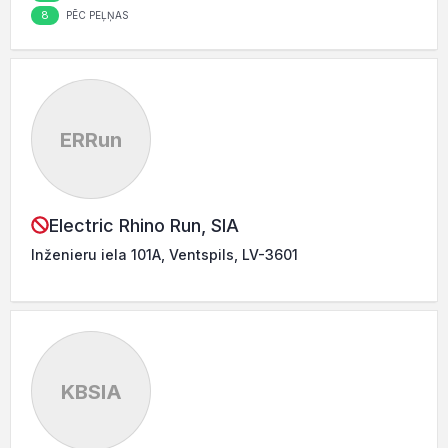
8
PĒC PEĻŅAS
ERRun
Electric Rhino Run, SIA
Inženieru iela 101A, Ventspils, LV-3601
KBSIA