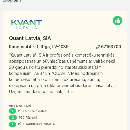
Jelgava
1
Quant Latvia, SIA
Raunas 44 k-1, Rīga, LV-1039
67163700
"Quant Latvia", SIA ir profesionāls komercēku tehniskās
apkalpošanas un būvniecības uzņēmums ar vairāk nekā
20 gadu uzkrātu pieredzi no starptautiski atzītām
kompānijām "ABB" un "QUANT". Mēs nodrošinām
komercēku tehnisko sistēmu uzturēšanu, auditu,
uzkopšanu un pilna cikla būvniecības darbus visā Latvijā.
Uzņēmuma darbības pamatā ir trīs...
VIETA NOZARĒ
1
PĒC APGROZĪJUMA
2
PĒC PEĻŅAS
1
PĒC DARBINIEKU SKAITA