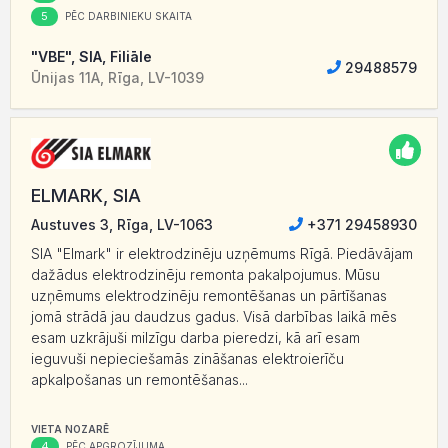
5
PĒC DARBINIEKU SKAITA
"VBE", SIA, Filiāle
29488579
Ūnijas 11A, Rīga, LV-1039
ELMARK, SIA
Austuves 3, Rīga, LV-1063
+371 29458930
SIA "Elmark" ir elektrodzinēju uzņēmums Rīgā. Piedāvājam
dažādus elektrodzinēju remonta pakalpojumus. Mūsu
uzņēmums elektrodzinēju remontēšanas un pārtīšanas
jomā strādā jau daudzus gadus. Visā darbības laikā mēs
esam uzkrājuši milzīgu darba pieredzi, kā arī esam
ieguvuši nepieciešamās zināšanas elektroierīču
apkalpošanas un remontēšanas...
VIETA NOZARĒ
4
PĒC APGROZĪJUMA