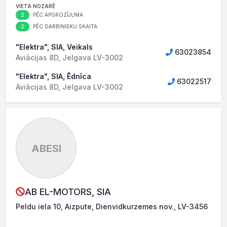
VIETA NOZARĒ
2
PĒC APGROZĪJUMA
2
PĒC DARBINIEKU SKAITA
"Elektra", SIA, Veikals
63023854
Aviācijas 8D, Jelgava LV-3002
"Elektra", SIA, Ēdnīca
63022517
Aviācijas 8D, Jelgava LV-3002
ABESI
AB EL-MOTORS, SIA
Peldu iela 10, Aizpute, Dienvidkurzemes nov., LV-3456