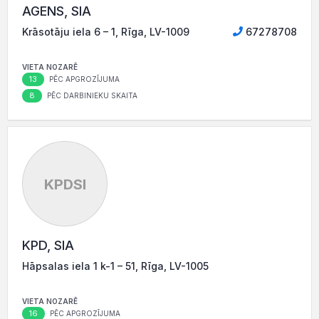
AGENS, SIA
Krāsotāju iela 6 – 1, Rīga, LV-1009
67278708
VIETA NOZARĒ
13
PĒC APGROZĪJUMA
8
PĒC DARBINIEKU SKAITA
KPDSI
KPD, SIA
Hāpsalas iela 1 k-1 – 51, Rīga, LV-1005
VIETA NOZARĒ
16
PĒC APGROZĪJUMA