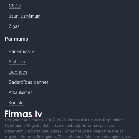
CSDD
Jauni uzņēmumi
Ziņas
Par mums
Par Firmas.lv
Statistika
Licences
Sadarbības partneri
Atsauksmes
Kontakti
Copyright © Firmas.lv 2007-2026. Firmas.lv ir Latvijas Republikas
Uzņēmumu Reģistra datu atkalizmantotājs. Informācijas avoti:
Uzņēmumu reģistra datu bāzes, Komercreģistrs, Maksātnespējas
reģistrs, Komercķīlu reģistrs, ZL uzņēmumu faktisko datu reģistrs, u.c..