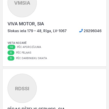
VMSIA
VIVA MOTOR, SIA
Slokas iela 179 – 48, Rīga, LV-1067
29296046
VIETA NOZARĒ
14
PĒC APGROZĪJUMA
6
PĒC PEĻŅAS
8
PĒC DARBINIEKU SKAITA
RDSSI