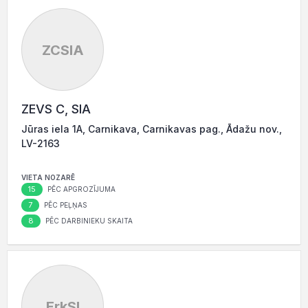
ZCSIA
ZEVS C, SIA
Jūras iela 1A, Carnikava, Carnikavas pag., Ādažu nov.,
LV-2163
VIETA NOZARĒ
15
PĒC APGROZĪJUMA
7
PĒC PEĻŅAS
8
PĒC DARBINIEKU SKAITA
ErkSI