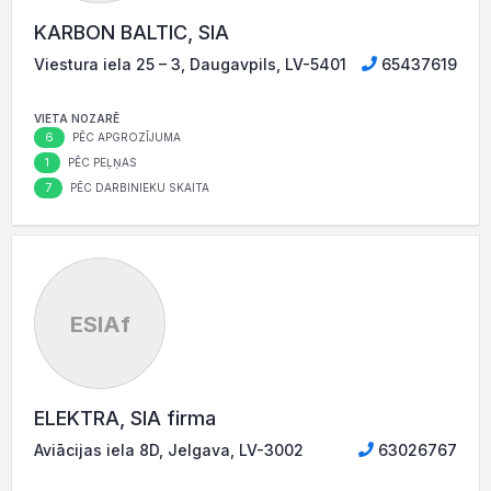
KARBON BALTIC, SIA
Viestura iela 25 – 3, Daugavpils, LV-5401
65437619
VIETA NOZARĒ
6
PĒC APGROZĪJUMA
1
PĒC PEĻŅAS
7
PĒC DARBINIEKU SKAITA
ESIAf
ELEKTRA, SIA firma
Aviācijas iela 8D, Jelgava, LV-3002
63026767