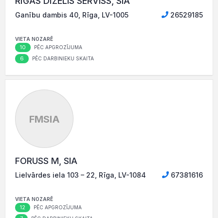
RĪGAS DĪZELIS SERVISS, SIA
Ganību dambis 40, Rīga, LV-1005
26529185
VIETA NOZARĒ
10
PĒC APGROZĪJUMA
6
PĒC DARBINIEKU SKAITA
FMSIA
FORUSS M, SIA
Lielvārdes iela 103 – 22, Rīga, LV-1084
67381616
VIETA NOZARĒ
12
PĒC APGROZĪJUMA