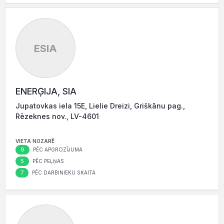
ESIA
ENERĢIJA, SIA
Jupatovkas iela 15E, Lielie Dreizi, Griškānu pag.,
Rēzeknes nov., LV-4601
VIETA NOZARĒ
9
PĒC APGROZĪJUMA
5
PĒC PEĻŅAS
7
PĒC DARBINIEKU SKAITA