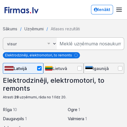
Ienākt
Sākums
Uzņēmumi
Atlases rezultāti
Elektrodzinēji, elektromotori, to remonts
Latvijā
Lietuvā
Igaunijā
Elektrodzinēji, elektromotori, to
remonts
Atrasti
28
uzņēmumi, rāda no 1 līdz 20.
Rīga
10
Ogre
1
Daugavpils
1
Valmiera
1