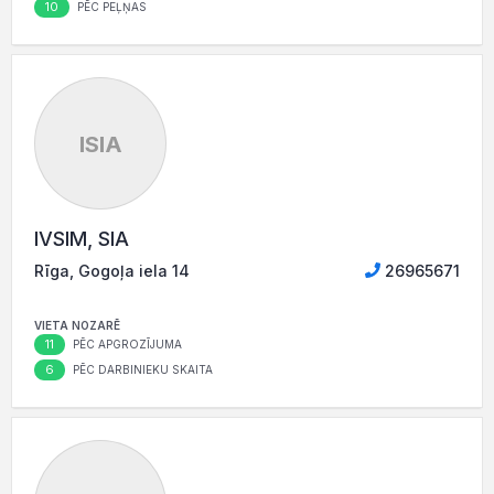
10
PĒC PEĻŅAS
ISIA
IVSIM, SIA
Rīga, Gogoļa iela 14
26965671
VIETA NOZARĒ
11
PĒC APGROZĪJUMA
6
PĒC DARBINIEKU SKAITA