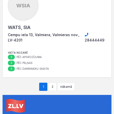
WSIA
WATS, SIA
Cempu iela 13, Valmiera, Valmieras nov.,
LV-4201
28444449
VIETA NOZARĒ
3
PĒC APGROZĪJUMA
3
PĒC PEĻŅAS
3
PĒC DARBINIEKU SKAITA
1
2
nākamā