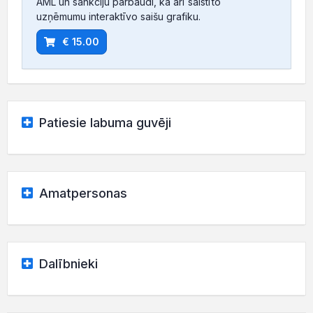
AML un sankciju pārbaudi, kā arī saistīto
uzņēmumu interaktīvo saišu grafiku.
€ 15.00
Patiesie labuma guvēji
Amatpersonas
Dalībnieki