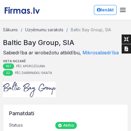
Ienākt
Sākums
Uzņēmumu saraksts
Baltic Bay Group, SIA
Baltic Bay Group, SIA
Sabiedrība ar ierobežotu atbildību,
Mikrosabiedrība
VIETA NOZARĒ
187
PĒC APGROZĪJUMA
32
PĒC DARBINIEKU SKAITA
Pamatdati
Statuss
Aktīvs