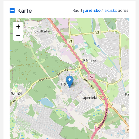
Karte
Rādīt
juridisko
/
faktisko
adresi
+
−