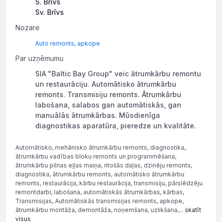
S. Brīvs
Sv. Brīvs
Nozare
Auto remonts, apkope
Par uzņēmumu
SIA "Baltic Bay Group" veic ātrumkārbu remontu
un restaurāciju. Automātisko ātrumkārbu
remonts. Transmisiju remonts. Ātrumkārbu
labošana, salabos gan automātiskās, gan
manuālās ātrumkārbas. Mūsdienīga
diagnostikas aparatūra, pieredze un kvalitāte.
Automātisko, mehānisko ātrumkārbu remonts, diagnostika,
ātrumkārbu vadības bloku remonts un programmēšana,
ātrumkārbu pilnas eļļas maiņa, ritošās daļas, dzinēju remonts,
diagnostika, ātrumkārbu remonts, automātisko ātrumkārbu
remonts, restaurācija, kārbu restaurācija, transmisiju, pārslēdzēju
remontdarbi, labošana, automātiskās ātrumkārbas, kārbas,
Transmisijas, Automātiskās transmisijas remonts, apkope,
ātrumkārbu montāža, demontāža, noņemšana, uzlikšana,...
skatīt
visus