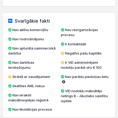
Svarīgākie fakti
Nav aktīvu komercķīlu
Nav reorganizācijas
procesu
Nav nodrošinājumu
Ir kontaktdati
Nav apturēta saimnieciskā
darbība
Negatīvs pašu kapitāls
Nav darbības
Ir VID administrējami
ierobežojumu
nodokļu parādi virs € 150
Strādā ar zaudējumiem
Nav parādu piedziņas lietu
Skatīties AML riskus
VID nodokļu maksātāju
Nav ieraksti
reitings B - Jāuzlabo saistību
maksātnespējas reģistrā
izpilde
Nav likvidācijas procesa