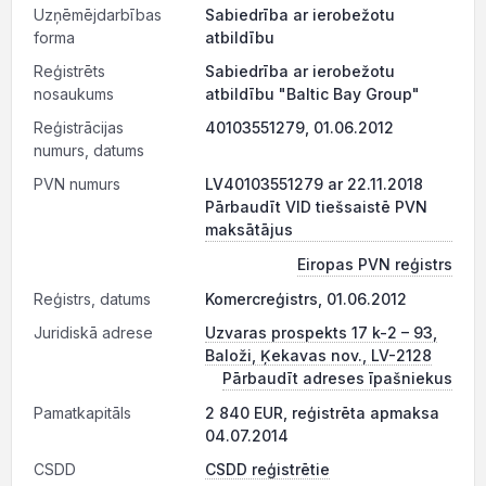
Uzņēmējdarbības
Sabiedrība ar ierobežotu
forma
atbildību
Reģistrēts
Sabiedrība ar ierobežotu
nosaukums
atbildību "Baltic Bay Group"
Reģistrācijas
40103551279, 01.06.2012
numurs, datums
PVN numurs
LV40103551279 ar 22.11.2018
Pārbaudīt VID tiešsaistē PVN
maksātājus
Eiropas PVN reģistrs
Reģistrs, datums
Komercreģistrs, 01.06.2012
Juridiskā adrese
Uzvaras prospekts 17 k-2 – 93,
Baloži, Ķekavas nov., LV-2128
Pārbaudīt adreses īpašniekus
Pamatkapitāls
2 840 EUR, reģistrēta apmaksa
04.07.2014
CSDD
CSDD reģistrētie