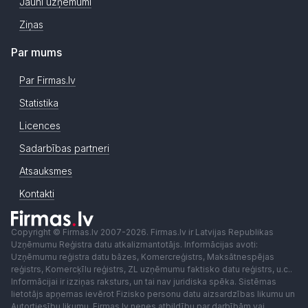
Jauni uzņēmumi
Ziņas
Par mums
Par Firmas.lv
Statistika
Licences
Sadarbības partneri
Atsauksmes
Kontakti
Copyright © Firmas.lv 2007-2026. Firmas.lv ir Latvijas Republikas
Uzņēmumu Reģistra datu atkalizmantotājs. Informācijas avoti:
Uzņēmumu reģistra datu bāzes, Komercreģistrs, Maksātnespējas
reģistrs, Komercķīlu reģistrs, ZL uzņēmumu faktisko datu reģistrs, u.c..
Informācijai ir izziņas raksturs, un tai nav juridiska spēka. Sistēmas
lietotājs apņemas ievērot Fizisko personu datu aizsardzības likumu un
Autortiesību likumu. Firmas.lv nenes atbildību par darbībām vai