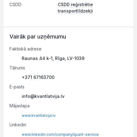
CSDD
CSDD reģistrētie
transportlīdzekļi
Vairāk par uzņēmumu
Faktiskā adrese
Raunas 44 k-1, Rīga, LV-1039
Tālrunis
+371 67163700
E-pasts
info@kvantlatvija.lv
Mājaslapa
www.kvantlatvija.lv
Linkedin
www.linkedin.com/company/quant-service