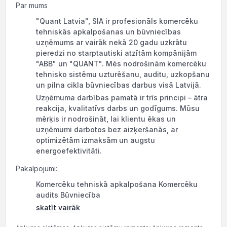
Par mums
"Quant Latvia", SIA ir profesionāls komercēku
tehniskās apkalpošanas un būvniecības
uzņēmums ar vairāk nekā 20 gadu uzkrātu
pieredzi no starptautiski atzītām kompānijām
"ABB" un "QUANT". Mēs nodrošinām komercēku
tehnisko sistēmu uzturēšanu, auditu, uzkopšanu
un pilna cikla būvniecības darbus visā Latvijā.
Uzņēmuma darbības pamatā ir trīs principi – ātra
reakcija, kvalitatīvs darbs un godīgums. Mūsu
mērķis ir nodrošināt, lai klientu ēkas un
uzņēmumi darbotos bez aizķeršanās, ar
optimizētām izmaksām un augstu
energoefektivitāti.
Pakalpojumi:
Komercēku tehniskā apkalpošana Komercēku
audits Būvniecība
skatīt vairāk