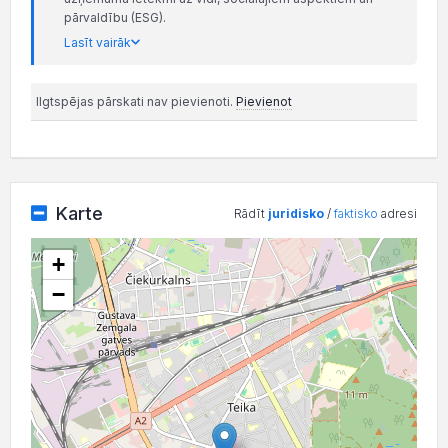
pārvaldību (ESG).
Lasīt vairāk
Ilgtspējas pārskati nav pievienoti.
Pievienot
Karte
Rādīt
juridisko
/
faktisko
adresi
+
−