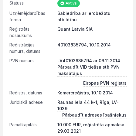
Statuss
Aktīvs
Uzņēmējdarbības
Sabiedrība ar ierobežotu
forma
atbildību
Reģistrēts
Quant Latvia SIA
nosaukums
Reģistrācijas
40103835794, 10.10.2014
numurs, datums
PVN numurs
LV40103835794 ar 06.11.2014
Pārbaudīt VID tiešsaistē PVN
maksātājus
Eiropas PVN reģistrs
Reģistrs, datums
Komercreģistrs, 10.10.2014
Juridiskā adrese
Raunas iela 44 k-1, Rīga, LV-
1039
Pārbaudīt adreses īpašniekus
Pamatkapitāls
10 000 EUR, reģistrēta apmaksa
29.03.2021