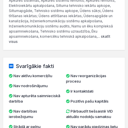
Apkures sistēmas, Apkures sistēmu remonts; Apkures remonts,
Elektroiekārtu apkalpošana, Siltuma tehnisko iekārtu apkope,
Siltumapgāde, Tehnisko sistēmu apkope, Ūdens sūkņi, Ūdens
tīrīšanas iekārtas; Ūdens attīrīšanas iekārtas, Ūdensapgāde un
kanalizācija, Inženierkomunikāciju sistēmu apkalpošana,
Inženierkomunikāciju sistēmu audits, Namu un ēku kompleksā
apsaimniekošana, Tehnisko sistēmu uzraudzība, Ēku
apsaimniekošana, komercēku tehniskā apkalpošana,...
skatīt
visus
Svarīgākie fakti
Nav aktīvu komercķīlu
Nav reorganizācijas
procesu
Nav nodrošinājumu
Ir kontaktdati
Nav apturēta saimnieciskā
darbība
Pozitīvs pašu kapitāls
Nav darbības
Pārbaudīt tiešsaistē VID
ierobežojumu
aktuālo nodokļu samaksu
Strādā ar peļņu
Nav parādu piedziņas lietu