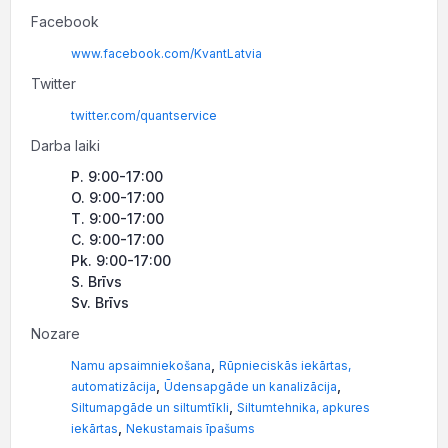
Facebook
www.facebook.com/KvantLatvia
Twitter
twitter.com/quantservice
Darba laiki
P. 9:00-17:00
O. 9:00-17:00
T. 9:00-17:00
C. 9:00-17:00
Pk. 9:00-17:00
S. Brīvs
Sv. Brīvs
Nozare
,
Namu apsaimniekošana
Rūpnieciskās iekārtas,
,
,
automatizācija
Ūdensapgāde un kanalizācija
,
Siltumapgāde un siltumtīkli
Siltumtehnika, apkures
,
iekārtas
Nekustamais īpašums