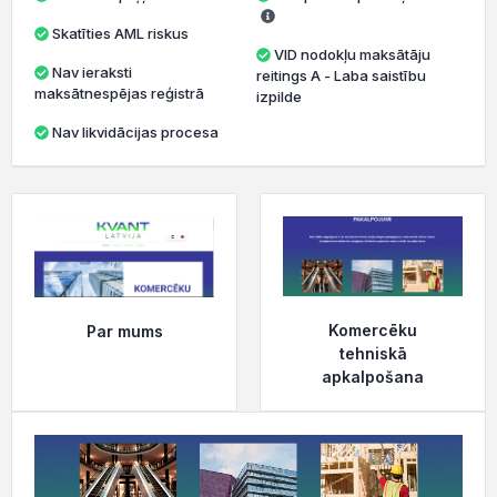
Skatīties AML riskus
VID nodokļu maksātāju
Nav ieraksti
reitings A - Laba saistību
maksātnespējas reģistrā
izpilde
Nav likvidācijas procesa
Komercēku
Par mums
tehniskā
apkalpošana