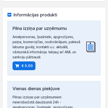
Informācijas produkti
Pilna izziņa par uzņēmumu
Amatpersonas, īpašnieki, apgrozījums,
peļņa, komercķīlas, nodrošinājumi, patiesā
labuma guvēji, kontakti u.c. aktuālā,
vēsturiskā informācija. Iekļauj arī AML un
sankciju pārbaudi
€ 5.00
Vienas dienas piekļuve
Pilnas izziņas par uzņēmumiem
neierobežotā daudzumā 24h -
amatpersonas, īpašnieki, apgrozījums,