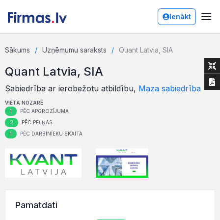
Ienākt
Sākums
Uzņēmumu saraksts
Quant Latvia, SIA
Quant Latvia, SIA
Sabiedrība ar ierobežotu atbildību,
Maza sabiedrība
VIETA NOZARĒ
1
PĒC APGROZĪJUMA
2
PĒC PEĻŅAS
1
PĒC DARBINIEKU SKAITA
Pamatdati