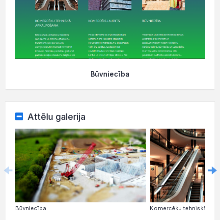
Būvniecība
Attēlu galerija
Būvniecība
Komercēku tehniskā apk