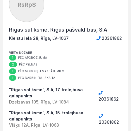
RsRpS
Rīgas satiksme, Rīgas pašvaldības, SIA
Kleistu iela 28, Rīga, LV-1067
20361862
VIETA NOZARĒ
1
PĒC APGROZĪJUMA
2
PĒC PEĻŅAS
1
PĒC NODOKĻU MAKSĀJUMIEM
1
PĒC DARBINIEKU SKAITA
"Rīgas satiksme", SIA, 17. trolejbusa
galapunkts
20361862
Dzelzavas 105, Rīga, LV-1084
"Rīgas satiksme", SIA, 15. trolejbusa
galapunkts
20361862
Višķu 12A, Rīga, LV-1063