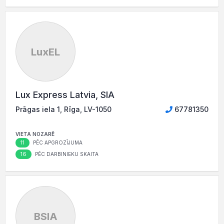
LuxEL
Lux Express Latvia, SIA
Prāgas iela 1, Rīga, LV-1050
67781350
VIETA NOZARĒ
11
PĒC APGROZĪJUMA
16
PĒC DARBINIEKU SKAITA
BSIA