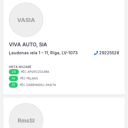
VASIA
VIVA AUTO, SIA
Ļaudonas iela 1 – 11, Rīga, LV-1073
29225528
VIETA NOZARĒ
24
PĒC APGROZĪJUMA
14
PĒC PEĻŅAS
31
PĒC DARBINIEKU SKAITA
RmsSI