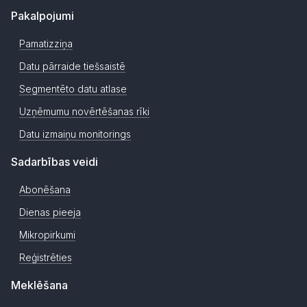
Pakalpojumi
Pamatizziņa
Datu pārraide tiešsaistē
Segmentēto datu atlase
Uzņēmumu novērtēšanas rīki
Datu izmaiņu monitorings
Sadarbības veidi
Abonēšana
Dienas pieeja
Mikropirkumi
Reģistrēties
Meklēšana