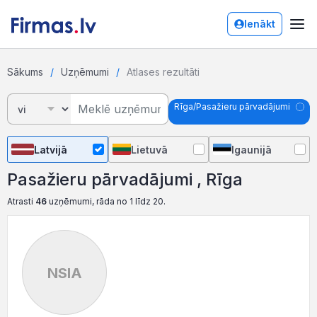
Ienākt
Sākums
Uzņēmumi
Atlases rezultāti
Rīga/Pasažieru pārvadājumi
Latvijā
Lietuvā
Igaunijā
Pasažieru pārvadājumi , Rīga
Atrasti
46
uzņēmumi, rāda no 1 līdz 20.
NSIA