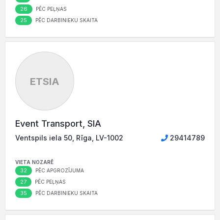
26
PĒC PEĻŅAS
25
PĒC DARBINIEKU SKAITA
ETSIA
Event Transport, SIA
Ventspils iela 50, Rīga, LV-1002
29414789
VIETA NOZARĒ
32
PĒC APGROZĪJUMA
27
PĒC PEĻŅAS
35
PĒC DARBINIEKU SKAITA