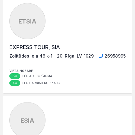
ETSIA
EXPRESS TOUR, SIA
Zolitūdes iela 46 k-1 – 20, Rīga, LV-1029
26958995
VIETA NOZARĒ
80
PĒC APGROZĪJUMA
40
PĒC DARBINIEKU SKAITA
ESIA