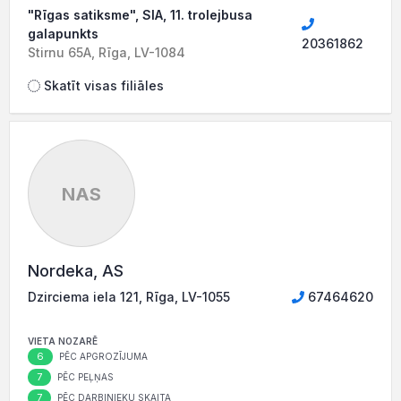
"Rīgas satiksme", SIA, 11. trolejbusa
galapunkts
20361862
Stirnu 65A, Rīga, LV-1084
Skatīt visas filiāles
NAS
Nordeka, AS
Dzirciema iela 121, Rīga, LV-1055
67464620
VIETA NOZARĒ
6
PĒC APGROZĪJUMA
7
PĒC PEĻŅAS
7
PĒC DARBINIEKU SKAITA