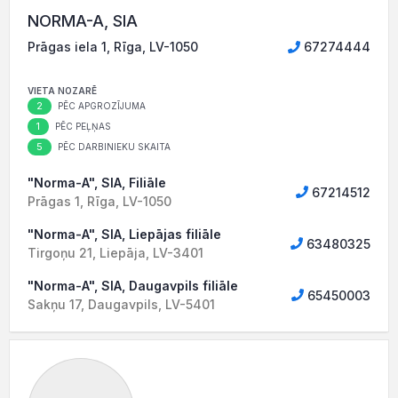
NORMA-A, SIA
Prāgas iela 1, Rīga, LV-1050
67274444
VIETA NOZARĒ
2
PĒC APGROZĪJUMA
1
PĒC PEĻŅAS
5
PĒC DARBINIEKU SKAITA
"Norma-A", SIA, Filiāle
67214512
Prāgas 1, Rīga, LV-1050
"Norma-A", SIA, Liepājas filiāle
63480325
Tirgoņu 21, Liepāja, LV-3401
"Norma-A", SIA, Daugavpils filiāle
65450003
Sakņu 17, Daugavpils, LV-5401