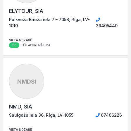
ELYTOUR, SIA
Pulkveža Brieža iela 7 – 705B, Rīga, LV-
1010
29405440
VIETA NOZARĒ
113
PĒC APGROZĪJUMA
NMDSI
NMD, SIA
Saulgožu iela 36, Rīga, LV-1055
67466226
VIETA NOZARĒ