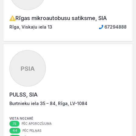
Rīgas mikroautobusu satiksme, SIA
Rīga, Viskaļu iela 13
67294888
PSIA
PULSS, SIA
Burtnieku iela 35 – 84, Rīga, LV-1084
VIETA NOZARĒ
75
PĒC APGROZĪJUMA
44
PĒC PEĻŅAS