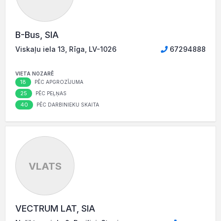
B-Bus, SIA
Viskaļu iela 13, Rīga, LV-1026
67294888
VIETA NOZARĒ
18
PĒC APGROZĪJUMA
25
PĒC PEĻŅAS
40
PĒC DARBINIEKU SKAITA
VLATS
VECTRUM LAT, SIA