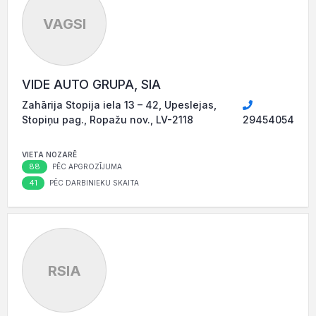
VAGSI
VIDE AUTO GRUPA, SIA
Zahārija Stopija iela 13 – 42, Upeslejas,
Stopiņu pag., Ropažu nov., LV-2118
29454054
VIETA NOZARĒ
88
PĒC APGROZĪJUMA
41
PĒC DARBINIEKU SKAITA
RSIA