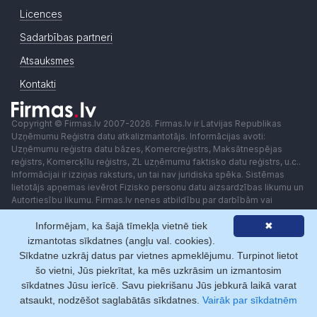
Licences
Sadarbības partneri
Atsauksmes
Kontakti
Copyright © Firmas.lv 2007-2026. Firmas.lv ir Latvijas Republikas
Uzņēmumu Reģistra datu atkalizmantotājs. Informācijas avoti:
Uzņēmumu reģistra datu bāzes, Komercreģistrs, Maksātnespējas
reģistrs, Komercķīlu reģistrs, ZL uzņēmumu faktisko datu reģistrs, u.c..
Informācijai ir izziņas raksturs, un tai nav juridiska spēka. Sistēmas
lietotājs apņemas ievērot Fizisko personu datu aizsardzības likumu un
Autortiesību likumu. Firmas.lv nenes atbildību par darbībām vai
lēmumiem, kas balstīti uz saņemto pakalpojumu. Lietotājam aizliegts
Informējam, ka šajā tīmekļa vietnē tiek
✖
izmantot jebkādas automatizētas sistēmas vai iekārtas (robotus)
piekļuvei sistēmai bez rakstiskas saskaņošanas ar Firmas.lv. Galvenā
izmantotas sīkdatnes (angļu val. cookies).
redaktore: Ingūna Pempere.
Sīkdatne uzkrāj datus par vietnes apmeklējumu. Turpinot lietot
Lietošanas noteikumi
Privātuma politika
Norēķini ar
šo vietni, Jūs piekrītat, ka mēs uzkrāsim un izmantosim
sīkdatnes Jūsu ierīcē. Savu piekrišanu Jūs jebkurā laikā varat
atsaukt, nodzēšot saglabātās sīkdatnes.
Vairāk par sīkdatnēm