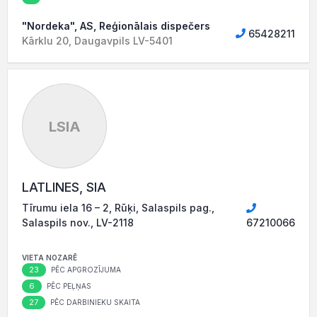
"Nordeka", AS, Reģionālais dispečers
65428211
Kārklu 20, Daugavpils LV-5401
LSIA
LATLINES, SIA
Tīrumu iela 16 – 2, Rūķi, Salaspils pag.,
Salaspils nov., LV-2118
67210066
VIETA NOZARĒ
23
PĒC APGROZĪJUMA
6
PĒC PEĻŅAS
27
PĒC DARBINIEKU SKAITA