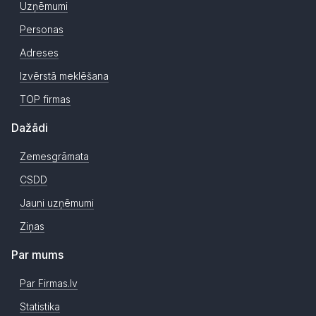
Uzņēmumi
Personas
Adreses
Izvērstā meklēšana
TOP firmas
Dažādi
Zemesgrāmata
CSDD
Jauni uzņēmumi
Ziņas
Par mums
Par Firmas.lv
Statistika