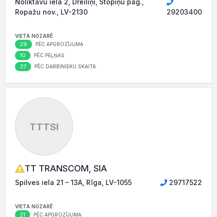
Noliktavu iela 2, Dreiliņi, Stopiņu pag.,
Ropažu nov., LV-2130
29203400
VIETA NOZARĒ
29
PĒC APGROZĪJUMA
10
PĒC PEĻŅAS
37
PĒC DARBINIEKU SKAITA
TTTSI
TT TRANSCOM, SIA
Spilves iela 21 – 13A, Rīga, LV-1055
29717522
VIETA NOZARĒ
21
PĒC APGROZĪJUMA