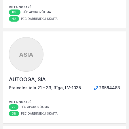
VIETA NOZARĒ
100
PĒC APGROZĪJUMA
42
PĒC DARBINIEKU SKAITA
ASIA
AUTOOGA, SIA
Staiceles iela 21 – 33, Rīga, LV-1035
29584483
VIETA NOZARĒ
72
PĒC APGROZĪJUMA
38
PĒC DARBINIEKU SKAITA