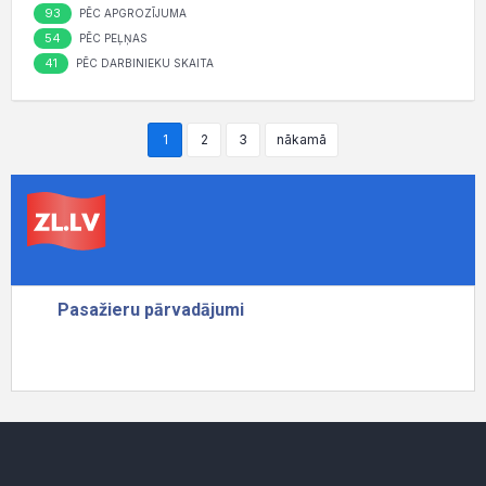
93
PĒC APGROZĪJUMA
54
PĒC PEĻŅAS
41
PĒC DARBINIEKU SKAITA
1
2
3
nākamā