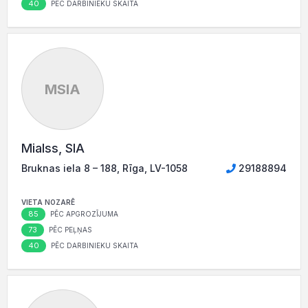
40
PĒC DARBINIEKU SKAITA
MSIA
Mialss, SIA
Bruknas iela 8 – 188, Rīga, LV-1058
29188894
VIETA NOZARĒ
85
PĒC APGROZĪJUMA
73
PĒC PEĻŅAS
40
PĒC DARBINIEKU SKAITA