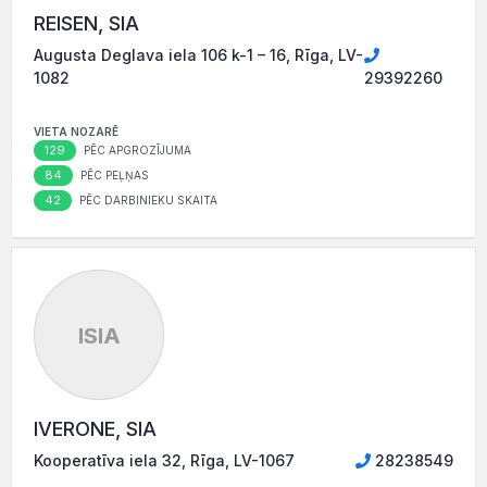
REISEN, SIA
Augusta Deglava iela 106 k-1 – 16, Rīga, LV-
1082
29392260
VIETA NOZARĒ
129
PĒC APGROZĪJUMA
84
PĒC PEĻŅAS
42
PĒC DARBINIEKU SKAITA
ISIA
IVERONE, SIA
Kooperatīva iela 32, Rīga, LV-1067
28238549