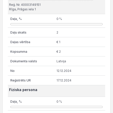
Reģ. Nr. 40003149151
Rīga, Prāgas iela 1
0 %
2
€ 1
€ 2
Latvija
12.12.2024
17.12.2024
Fiziska persona
0 %