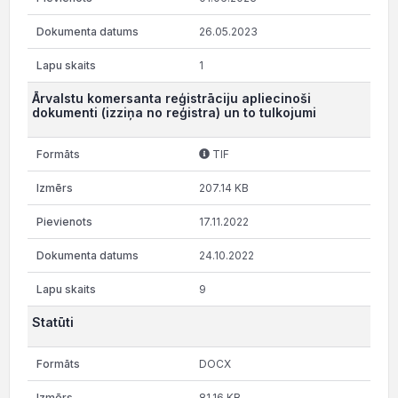
26.05.2023
1
Ārvalstu komersanta reģistrāciju apliecinoši
dokumenti (izziņa no reģistra) un to tulkojumi
TIF
207.14 KB
17.11.2022
24.10.2022
9
Statūti
DOCX
81.16 KB