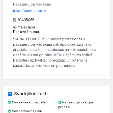
Pasažieru pārvadājumi
https://autovipbuss.lv/
29405055
mājas lapa
Par uzņēmumu
SIA “AUTO VIP BUSS” sniedz profesionālus
pasažieru pārvadājumu pakalpojumus Latvijā un
ārvalstīs, izmantojot autobusus un mikroautobusus
dažāda lieluma grupām. Mūsu uzņēmums strādā,
balstoties uz kvalitāti, precizitāti un ilgtermiņa
sadarbību ar klientiem un partneriem.
Svarīgākie fakti
Nav aktīvu komercķīlu
Nav reorganizācijas
procesu
Nav nodrošinājumu