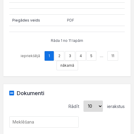
PDF
Rāda 1 no 11 lapām
iepriekšējā
1
2
3
4
5
…
11
nākamā
Dokumenti
Rādīt
ierakstus