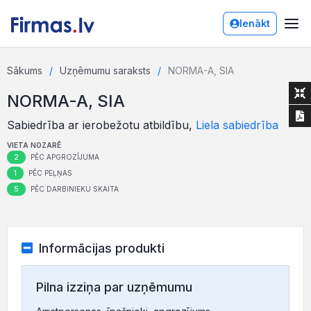
Ienākt
Sākums
Uzņēmumu saraksts
NORMA-A, SIA
NORMA-A, SIA
Sabiedrība ar ierobežotu atbildību,
Liela sabiedrība
VIETA NOZARĒ
2
PĒC APGROZĪJUMA
1
PĒC PEĻŅAS
5
PĒC DARBINIEKU SKAITA
Informācijas produkti
Pilna izziņa par uzņēmumu