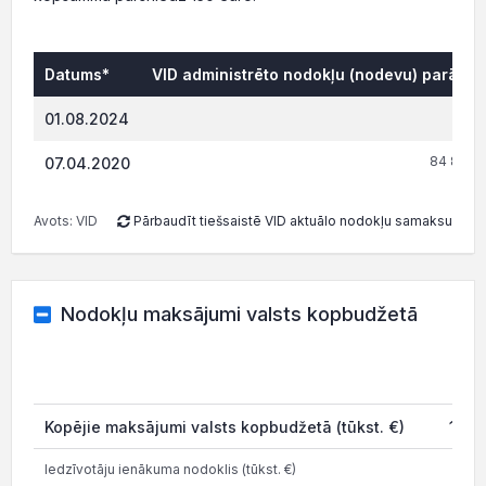
Datums*
VID administrēto nodokļu (nodevu) parāds,
0.
01.08.2024
84 887.
07.04.2020
Avots: VID
Pārbaudīt tiešsaistē VID aktuālo nodokļu samaksu
Nodokļu maksājumi valsts kopbudžetā
2
Kopējie maksājumi valsts kopbudžetā (tūkst. €)
1 13
Iedzīvotāju ienākuma nodoklis (tūkst. €)
67