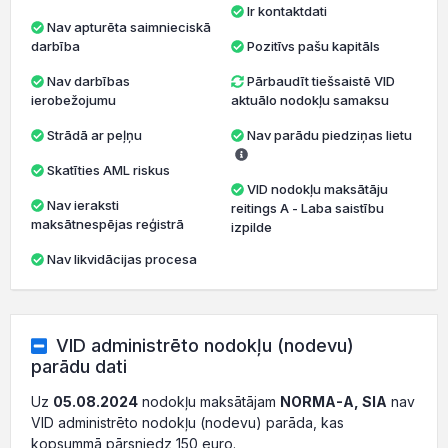
Ir kontaktdati
Nav apturēta saimnieciskā
darbība
Pozitīvs pašu kapitāls
Nav darbības
Pārbaudīt tiešsaistē VID
ierobežojumu
aktuālo nodokļu samaksu
Strādā ar peļņu
Nav parādu piedziņas lietu
Skatīties AML riskus
VID nodokļu maksātāju
Nav ieraksti
reitings A - Laba saistību
maksātnespējas reģistrā
izpilde
Nav likvidācijas procesa
VID administrēto nodokļu (nodevu)
parādu dati
Uz
05.08.2024
nodokļu maksātājam
NORMA-A, SIA
nav
VID administrēto nodokļu (nodevu) parāda, kas
kopsummā pārsniedz 150 euro.