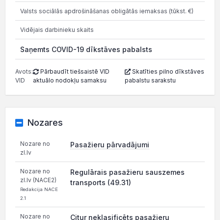
Valsts sociālās apdrošināšanas obligātās iemaksas (tūkst. €)
1 52
Vidējais darbinieku skaits
Saņemts COVID-19 dīkstāves pabalsts
Avots:
Pārbaudīt tiešsaistē VID
Skatīties pilno dīkstāves
VID
aktuālo nodokļu samaksu
pabalstu sarakstu
Nozares
Nozare no
Pasažieru pārvadājumi
zl.lv
Nozare no
Regulārais pasažieru sauszemes
zl.lv (NACE2)
transports (49.31)
Redakcija NACE
2.1
Nozare no
Citur neklasificēts pasažieru