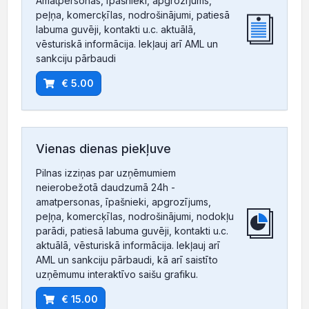
Amatpersonas, īpašnieki, apgrozījums,
peļņa, komercķīlas, nodrošinājumi, patiesā
labuma guvēji, kontakti u.c. aktuālā,
vēsturiskā informācija. Iekļauj arī AML un
sankciju pārbaudi
€ 5.00
Vienas dienas piekļuve
Pilnas izziņas par uzņēmumiem
neierobežotā daudzumā 24h -
amatpersonas, īpašnieki, apgrozījums,
peļņa, komercķīlas, nodrošinājumi, nodokļu
parādi, patiesā labuma guvēji, kontakti u.c.
aktuālā, vēsturiskā informācija. Iekļauj arī
AML un sankciju pārbaudi, kā arī saistīto
uzņēmumu interaktīvo saišu grafiku.
€ 15.00