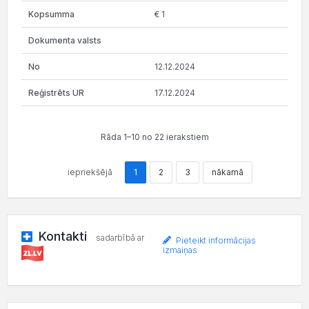
€ 1
12.12.2024
17.12.2024
Rāda 1–10 no 22 ierakstiem
iepriekšējā
1
2
3
nākamā
Kontakti
sadarbībā ar
Pieteikt informācijas
izmaiņas