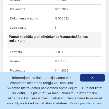
14.11.2022
12.10.2022
3
Pamatkapitāla palielināšanas/samazināšanas
noteikumi
DOCX
14.57 KB
14.11.2022
Informējam, ka šajā tīmekļa vietnē tiek
✖
12.10.2022
izmantotas sīkdatnes (angļu val. cookies).
Sīkdatne uzkrāj datus par vietnes apmeklējumu. Turpinot lietot
1
šo vietni, Jūs piekrītat, ka mēs uzkrāsim un izmantosim
Dalībnieku reģistrs
sīkdatnes Jūsu ierīcē. Savu piekrišanu Jūs jebkurā laikā varat
atsaukt, nodzēšot saglabātās sīkdatnes.
Vairāk par sīkdatnēm