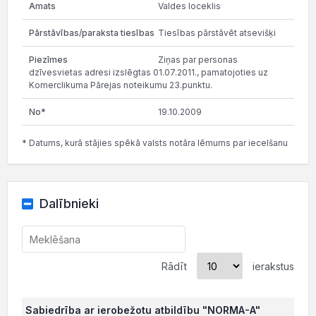
Valdes loceklis
Tiesības pārstāvēt atsevišķi
Ziņas par personas
dzīvesvietas adresi izslēgtas 01.07.2011., pamatojoties uz
Komerclikuma Pārejas noteikumu 23.punktu.
19.10.2009
* Datums, kurā stājies spēkā valsts notāra lēmums par iecelšanu
Dalībnieki
Rādīt
ierakstus
Sabiedrība ar ierobežotu atbildību "NORMA-A"