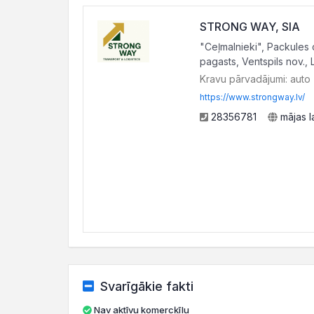
STRONG WAY, SIA
"Ceļmalnieki", Packules 
pagasts, Ventspils nov., 
Kravu pārvadājumi: auto
https://www.strongway.lv/
28356781
mājas l
Svarīgākie fakti
Nav aktīvu komercķīlu