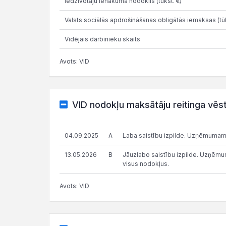
Iedzīvotāju ienākuma nodoklis (tūkst. €)
Valsts sociālās apdrošināšanas obligātās iemaksas (tūk
Vidējais darbinieku skaits
Avots: VID
VID nodokļu maksātāju reitinga vēs
04.09.2025
A
Laba saistību izpilde. Uzņēmumam
13.05.2026
B
Jāuzlabo saistību izpilde. Uzņēmums
visus nodokļus.
Avots: VID