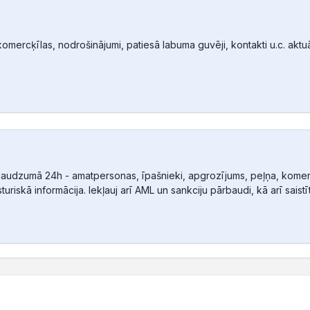
mercķīlas, nodrošinājumi, patiesā labuma guvēji, kontakti u.c. aktuālā
audzumā 24h - amatpersonas, īpašnieki, apgrozījums, peļņa, komerc
sturiskā informācija. Iekļauj arī AML un sankciju pārbaudi, kā arī sais