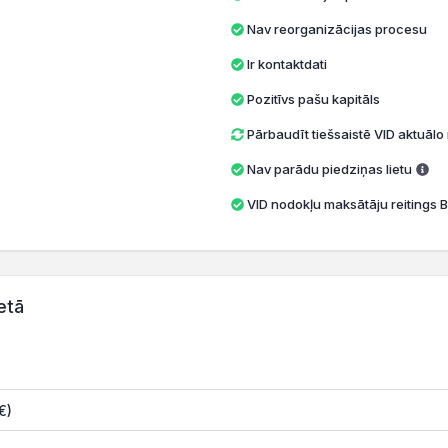
Nav reorganizācijas procesu
Ir kontaktdati
Pozitīvs pašu kapitāls
Pārbaudīt tiešsaistē VID aktuāl
Nav parādu piedziņas lietu
VID nodokļu maksātāju reitings B
etā
€)