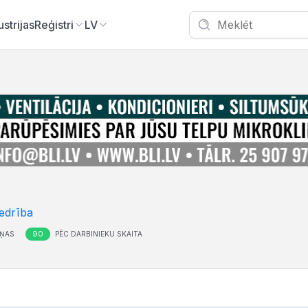
ustrijas
Reģistri
LV
edrība
90
ĻŅAS
PĒC DARBINIEKU SKAITA