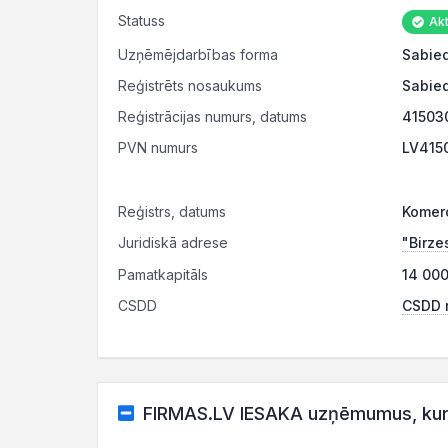
Statuss
Akt
Uzņēmējdarbības forma
Sabied
Reģistrēts nosaukums
Sabied
Reģistrācijas numurs, datums
41503
PVN numurs
LV415
Reģistrs, datums
Komerc
Juridiskā adrese
"Birze
Pamatkapitāls
14 000
CSDD
CSDD r
FIRMAS.LV IESAKA uzņēmumus, kuru 