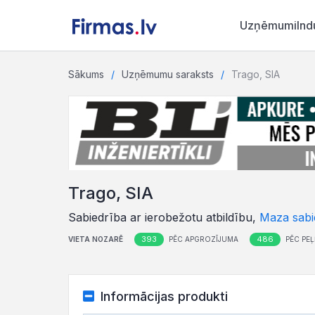
Uzņēmumi
Ind
Sākums
Uzņēmumu saraksts
Trago, SIA
Trago, SIA
Sabiedrība ar ierobežotu atbildību,
Maza sabi
393
486
VIETA NOZARĒ
PĒC APGROZĪJUMA
PĒC PE
Informācijas produkti