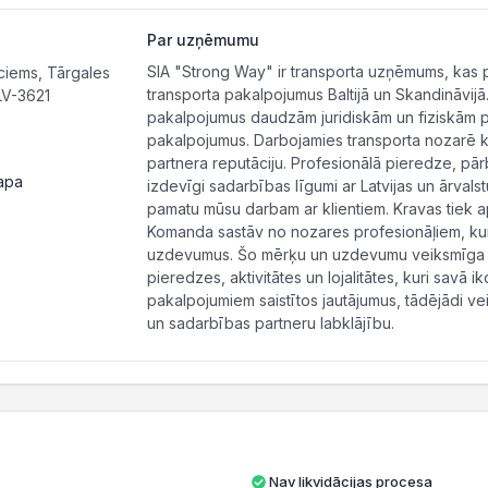
Par uzņēmumu
SIA "Strong Way" ir transporta uzņēmums, kas
ciems, Tārgales
transporta pakalpojumus Baltijā un Skandināvijā
LV-3621
pakalpojumus daudzām juridiskām un fiziskām 
pakalpojumus. Darbojamies transporta nozarē ko
partnera reputāciju. Profesionālā pieredze, pār
apa
izdevīgi sadarbības līgumi ar Latvijas un ārvals
pamatu mūsu darbam ar klientiem. Kravas tiek ap
Komanda sastāv no nozares profesionāļiem, ku
uzdevumus. Šo mērķu un uzdevumu veiksmīga īs
pieredzes, aktivitātes un lojalitātes, kuri savā i
pakalpojumiem saistītos jautājumus, tādējādi ve
un sadarbības partneru labklājību.
Nav likvidācijas procesa