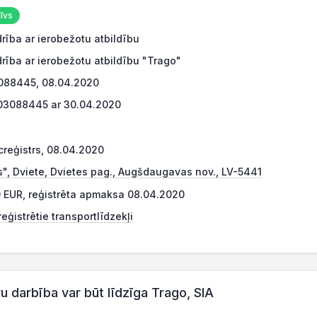
īvs
rība ar ierobežotu atbildību
rība ar ierobežotu atbildību "Trago"
088445, 08.04.2020
03088445 ar 30.04.2020
reģistrs, 08.04.2020
s", Dviete, Dvietes pag., Augšdaugavas nov., LV-5441
 EUR, reģistrēta apmaksa 08.04.2020
eģistrētie transportlīdzekļi
darbība var būt līdzīga Trago, SIA