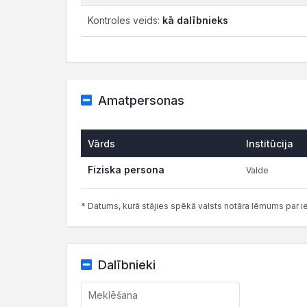
Kontroles veids:
kā dalībnieks
Amatpersonas
Vārds
Institūcija
Fiziska persona
Valde
* Datums, kurā stājies spēkā valsts notāra lēmums par i
Dalībnieki