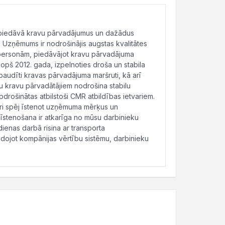
 piedāvā kravu pārvadājumus un dažādus
. Uzņēmums ir nodrošinājis augstas kvalitātes
personām, piedāvājot kravu pārvadājuma
pš 2012. gada, izpelnoties droša un stabila
baudīti kravas pārvadājuma maršruti, kā arī
tu kravu pārvadātājiem nodrošina stabilu
drošinātas atbilstoši CMR atbildības ietvariem.
ri spēj īstenot uzņēmuma mērķus un
tenošana ir atkarīga no mūsu darbinieku
kdienas darbā risina ar transporta
idojot kompānijas vērtību sistēmu, darbinieku