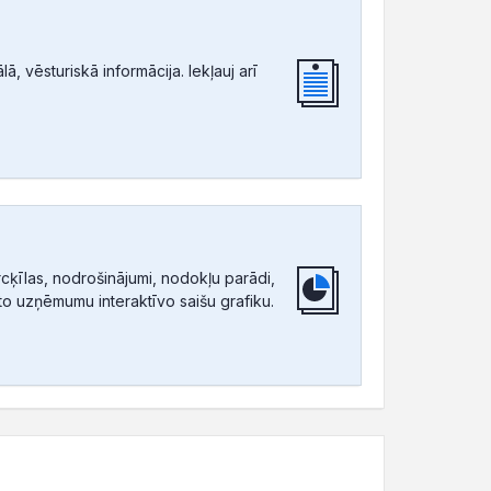
, vēsturiskā informācija. Iekļauj arī
ķīlas, nodrošinājumi, nodokļu parādi,
tīto uzņēmumu interaktīvo saišu grafiku.