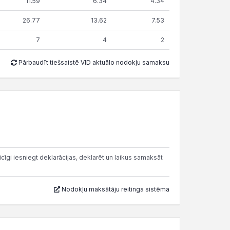
11.59
6.34
4.34
26.77
13.62
7.53
7
4
2
Pārbaudīt tiešsaistē VID aktuālo nodokļu samaksu
cīgi iesniegt deklarācijas, deklarēt un laikus samaksāt
Nodokļu maksātāju reitinga sistēma