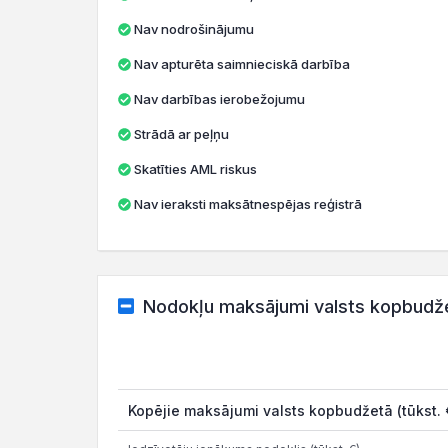
Nav nodrošinājumu
Nav apturēta saimnieciskā darbība
Nav darbības ierobežojumu
Strādā ar peļņu
Skatīties AML riskus
Nav ieraksti maksātnespējas reģistrā
Nodokļu maksājumi valsts kopbudž
Kopējie maksājumi valsts kopbudžetā (tūkst. 