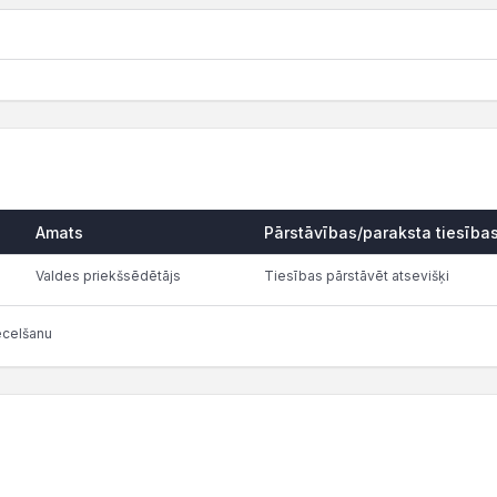
Amats
Pārstāvības/paraksta tiesība
Valdes priekšsēdētājs
Tiesības pārstāvēt atsevišķi
ecelšanu