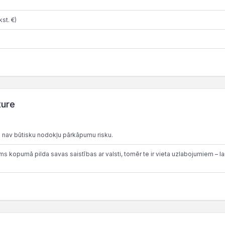
st. €)
ture
 nav būtisku nodokļu pārkāpumu risku.
 kopumā pilda savas saistības ar valsti, tomēr te ir vieta uzlabojumiem – lai