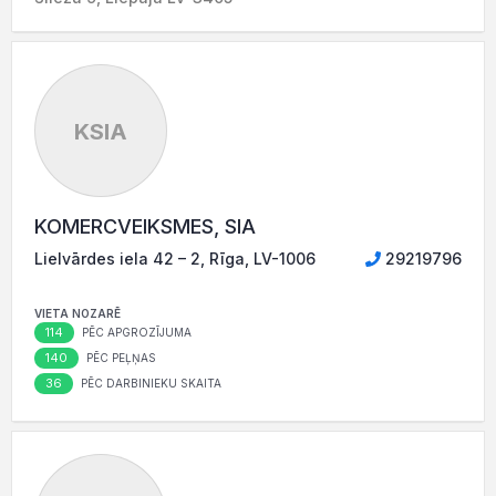
KSIA
KOMERCVEIKSMES, SIA
Lielvārdes iela 42 – 2, Rīga, LV-1006
29219796
VIETA NOZARĒ
114
PĒC APGROZĪJUMA
140
PĒC PEĻŅAS
36
PĒC DARBINIEKU SKAITA