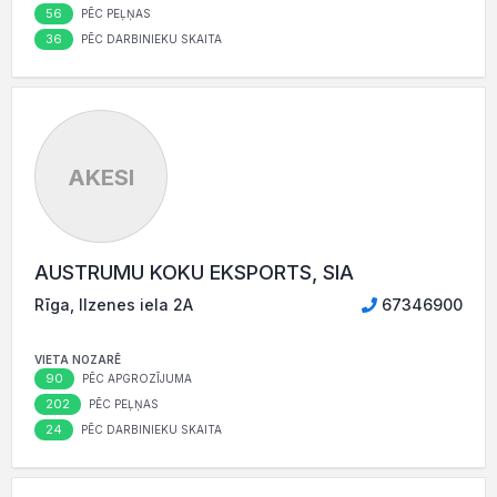
56
PĒC PEĻŅAS
36
PĒC DARBINIEKU SKAITA
AKESI
AUSTRUMU KOKU EKSPORTS, SIA
Rīga, Ilzenes iela 2A
67346900
VIETA NOZARĒ
90
PĒC APGROZĪJUMA
202
PĒC PEĻŅAS
24
PĒC DARBINIEKU SKAITA