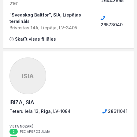
26442665
2161
"Sveaskog Baltfor", SIA, Liepājas
termināls
26573040
Brīvostas 14A, Liepāja, LV-3405
Skatīt visas filiāles
ISIA
IBIZA, SIA
Teteru iela 13, Rīga, LV-1084
28611041
VIETA NOZARĒ
2
PĒC APGROZĪJUMA