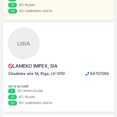
79
PĒC PEĻŅAS
42
PĒC DARBINIEKU SKAITA
LISIA
LAMEKO IMPEX, SIA
Citadeles iela 1A, Rīga, LV-1010
64707050
VIETA NOZARĒ
6
PĒC APGROZĪJUMA
32
PĒC PEĻŅAS
29
PĒC DARBINIEKU SKAITA