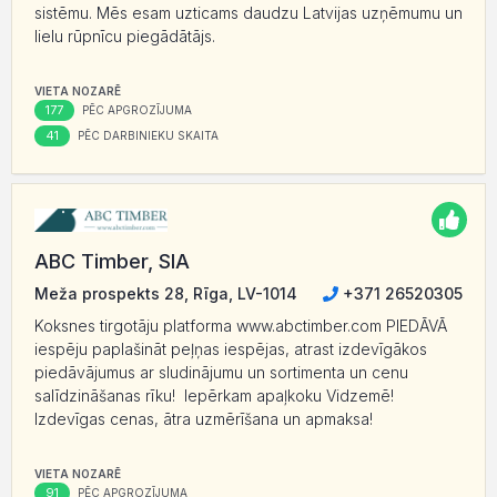
sistēmu. Mēs esam uzticams daudzu Latvijas uzņēmumu un
lielu rūpnīcu piegādātājs.
VIETA NOZARĒ
177
PĒC APGROZĪJUMA
41
PĒC DARBINIEKU SKAITA
ABC Timber, SIA
Meža prospekts 28, Rīga, LV-1014
+371 26520305
Koksnes tirgotāju platforma www.abctimber.com PIEDĀVĀ
iespēju paplašināt peļņas iespējas, atrast izdevīgākos
piedāvājumus ar sludinājumu un sortimenta un cenu
salīdzināšanas rīku! Iepērkam apaļkoku Vidzemē!
Izdevīgas cenas, ātra uzmērīšana un apmaksa!
VIETA NOZARĒ
91
PĒC APGROZĪJUMA