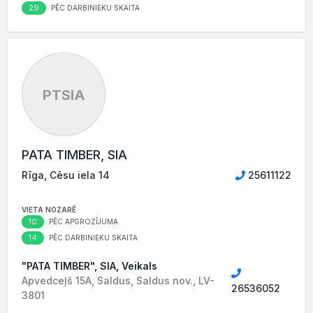
29
PĒC DARBINIEKU SKAITA
PTSIA
PATA TIMBER, SIA
Rīga, Cēsu iela 14
25611122
VIETA NOZARĒ
10
PĒC APGROZĪJUMA
14
PĒC DARBINIEKU SKAITA
"PATA TIMBER", SIA, Veikals
Apvedceļš 15A, Saldus, Saldus nov., LV-
26536052
3801