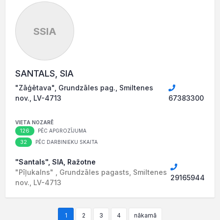
SSIA
SANTALS, SIA
"Zāģētava", Grundzāles pag., Smiltenes
nov., LV-4713
67383300
VIETA NOZARĒ
126
PĒC APGROZĪJUMA
32
PĒC DARBINIEKU SKAITA
"Santals", SIA, Ražotne
"Pīļukalns" , Grundzāles pagasts, Smiltenes
29165944
nov., LV-4713
1
2
3
4
nākamā