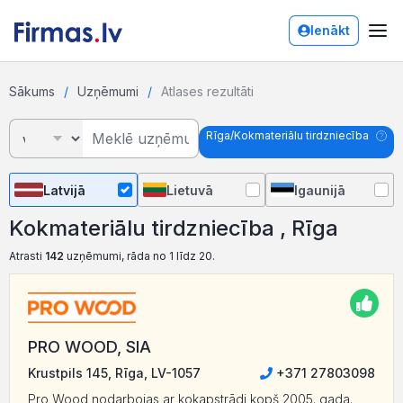
Ienākt
Sākums
Uzņēmumi
Atlases rezultāti
Rīga/Kokmateriālu tirdzniecība
Latvijā
Lietuvā
Igaunijā
Kokmateriālu tirdzniecība , Rīga
Atrasti
142
uzņēmumi, rāda no 1 līdz 20.
PRO WOOD, SIA
Krustpils 145, Rīga, LV-1057
+371 27803098
Pro Wood nodarbojas ar kokapstrādi kopš 2005. gada.