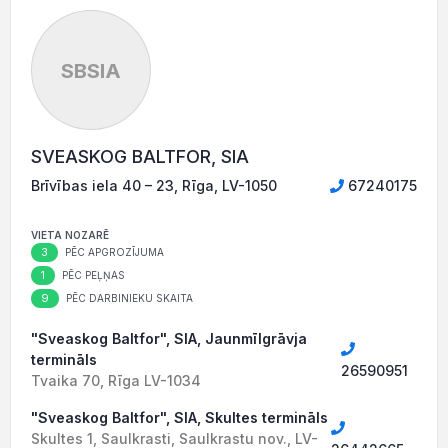
SBSIA
SVEASKOG BALTFOR, SIA
Brīvības iela 40 – 23, Rīga, LV-1050
67240175
VIETA NOZARĒ
3
PĒC APGROZĪJUMA
1
PĒC PEĻŅAS
9
PĒC DARBINIEKU SKAITA
"Sveaskog Baltfor", SIA, Jaunmīlgrāvja
termināls
26590951
Tvaika 70, Rīga LV-1034
"Sveaskog Baltfor", SIA, Skultes termināls
Skultes 1, Saulkrasti, Saulkrastu nov., LV-