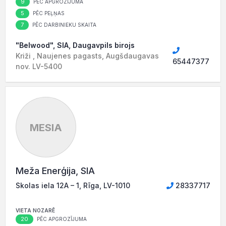
9
PĒC APGROZĪJUMA
5
PĒC PEĻŅAS
7
PĒC DARBINIEKU SKAITA
"Belwood", SIA, Daugavpils birojs
Križi , Naujenes pagasts, Augšdaugavas
65447377
nov. LV-5400
MESIA
Meža Enerģija, SIA
Skolas iela 12A – 1, Rīga, LV-1010
28337717
VIETA NOZARĒ
20
PĒC APGROZĪJUMA