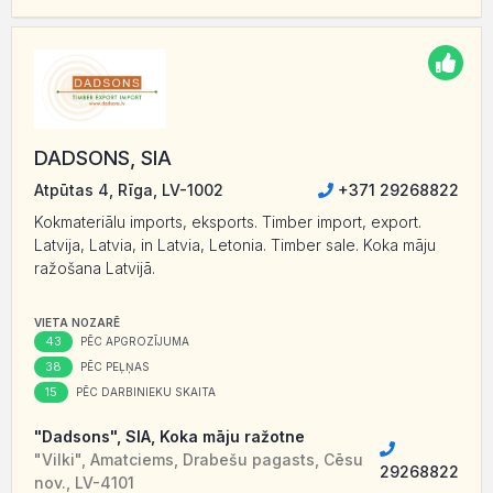
DADSONS, SIA
Atpūtas 4, Rīga, LV-1002
+371 29268822
Kokmateriālu imports, eksports. Timber import, export.
Latvija, Latvia, in Latvia, Letonia. Timber sale. Koka māju
ražošana Latvijā.
VIETA NOZARĒ
43
PĒC APGROZĪJUMA
38
PĒC PEĻŅAS
15
PĒC DARBINIEKU SKAITA
"Dadsons", SIA, Koka māju ražotne
"Vilki", Amatciems, Drabešu pagasts, Cēsu
29268822
nov., LV-4101