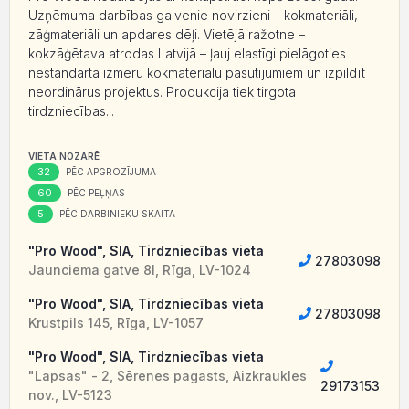
Uzņēmuma darbības galvenie novirzieni – kokmateriāli,
zāģmateriāli un apdares dēļi. Vietējā ražotne –
kokzāģētava atrodas Latvijā – ļauj elastīgi pielāgoties
nestandarta izmēru kokmateriālu pasūtījumiem un izpildīt
neordinārus projektus. Produkcija tiek tirgota
tirdzniecības...
VIETA NOZARĒ
32
PĒC APGROZĪJUMA
60
PĒC PEĻŅAS
5
PĒC DARBINIEKU SKAITA
"Pro Wood", SIA, Tirdzniecības vieta
27803098
Jaunciema gatve 8I, Rīga, LV-1024
"Pro Wood", SIA, Tirdzniecības vieta
27803098
Krustpils 145, Rīga, LV-1057
"Pro Wood", SIA, Tirdzniecības vieta
"Lapsas" - 2, Sērenes pagasts, Aizkraukles
29173153
nov., LV-5123