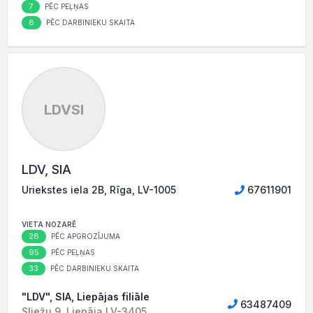
7
PĒC PEĻŅAS
8
PĒC DARBINIEKU SKAITA
LDVSI
LDV, SIA
Uriekstes iela 2B, Rīga, LV-1005
67611901
VIETA NOZARĒ
28
PĒC APGROZĪJUMA
95
PĒC PEĻŅAS
33
PĒC DARBINIEKU SKAITA
"LDV", SIA, Liepājas filiāle
63487409
Sliežu 9, Liepāja LV-3405