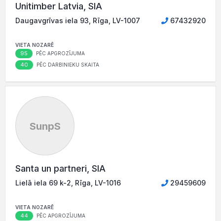
Unitimber Latvia, SIA
Daugavgrīvas iela 93, Rīga, LV-1007
67432920
VIETA NOZARĒ
95
PĒC APGROZĪJUMA
40
PĒC DARBINIEKU SKAITA
SunpS
Santa un partneri, SIA
Lielā iela 69 k-2, Rīga, LV-1016
29459609
VIETA NOZARĒ
44
PĒC APGROZĪJUMA