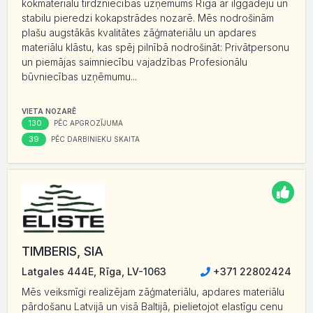
kokmateriālu tirdzniecības uzņēmums Rīgā ar ilggadēju un
stabilu pieredzi kokapstrādes nozarē. Mēs nodrošinām
plašu augstākās kvalitātes zāģmateriālu un apdares
materiālu klāstu, kas spēj pilnībā nodrošināt: Privātpersonu
un piemājas saimniecību vajadzības Profesionālu
būvniecības uzņēmumu...
VIETA NOZARĒ
130
PĒC APGROZĪJUMA
39
PĒC DARBINIEKU SKAITA
TIMBERIS, SIA
Latgales 444E, Rīga, LV-1063
+371 22802424
Mēs veiksmīgi realizējam zāģmateriālu, apdares materiālu
pārdošanu Latvijā un visā Baltijā, pielietojot elastīgu cenu