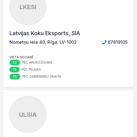
LKESI
Latvijas Koku Eksports, SIA
Nometņu iela 40, Rīga, LV-1002
67619105
VIETA NOZARĒ
52
PĒC APGROZĪJUMA
75
PĒC PEĻŅAS
28
PĒC DARBINIEKU SKAITA
ULSIA