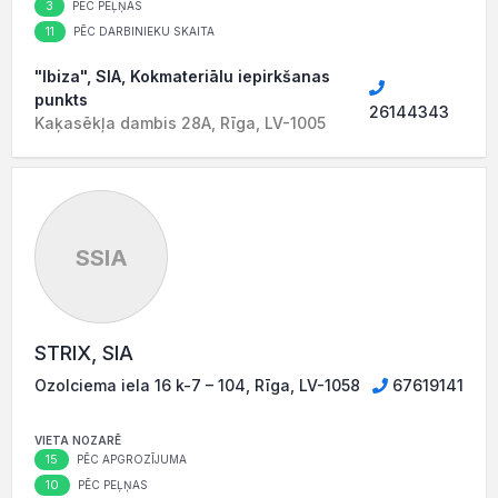
3
PĒC PEĻŅAS
11
PĒC DARBINIEKU SKAITA
"Ibiza", SIA, Kokmateriālu iepirkšanas
punkts
26144343
Kaķasēkļa dambis 28A, Rīga, LV-1005
SSIA
STRIX, SIA
Ozolciema iela 16 k-7 – 104, Rīga, LV-1058
67619141
VIETA NOZARĒ
15
PĒC APGROZĪJUMA
10
PĒC PEĻŅAS