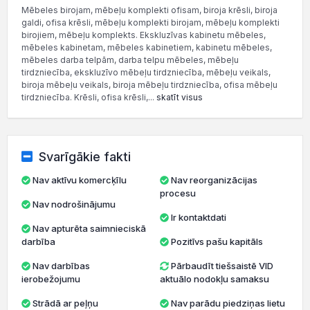
Mēbeles birojam, mēbeļu komplekti ofisam, biroja krēsli, biroja
galdi, ofisa krēsli, mēbeļu komplekti birojam, mēbeļu komplekti
birojiem, mēbeļu komplekts. Ekskluzīvas kabinetu mēbeles,
mēbeles kabinetam, mēbeles kabinetiem, kabinetu mēbeles,
mēbeles darba telpām, darba telpu mēbeles, mēbeļu
tirdzniecība, ekskluzīvo mēbeļu tirdzniecība, mēbeļu veikals,
biroja mēbeļu veikals, biroja mēbeļu tirdzniecība, ofisa mēbeļu
tirdzniecība. Krēsli, ofisa krēsli,...
skatīt visus
Svarīgākie fakti
Nav aktīvu komercķīlu
Nav reorganizācijas
procesu
Nav nodrošinājumu
Ir kontaktdati
Nav apturēta saimnieciskā
darbība
Pozitīvs pašu kapitāls
Nav darbības
Pārbaudīt tiešsaistē VID
ierobežojumu
aktuālo nodokļu samaksu
Strādā ar peļņu
Nav parādu piedziņas lietu