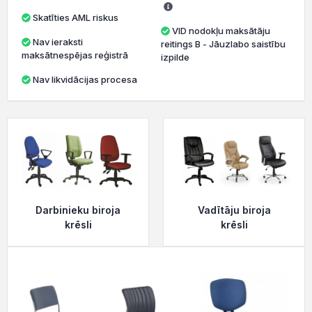
Skatīties AML riskus
VID nodokļu maksātāju
Nav ieraksti
reitings B - Jāuzlabo saistību
maksātnespējas reģistrā
izpilde
Nav likvidācijas procesa
Darbinieku biroja
Vadītāju biroja
krēsli
krēsli