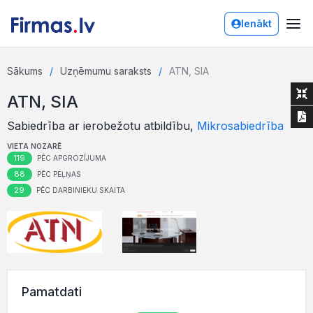
Ienākt
Sākums
Uzņēmumu saraksts
ATN, SIA
ATN, SIA
Sabiedrība ar ierobežotu atbildību,
Mikrosabiedrība
VIETA NOZARĒ
119
PĒC APGROZĪJUMA
88
PĒC PEĻŅAS
29
PĒC DARBINIEKU SKAITA
Pamatdati