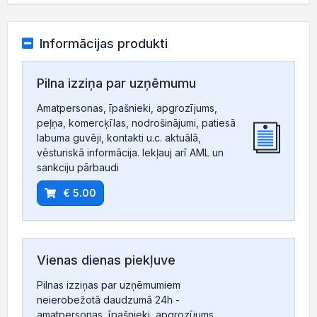
Informācijas produkti
Pilna izziņa par uzņēmumu
Amatpersonas, īpašnieki, apgrozījums,
peļņa, komercķīlas, nodrošinājumi, patiesā
labuma guvēji, kontakti u.c. aktuālā,
vēsturiskā informācija. Iekļauj arī AML un
sankciju pārbaudi
€ 5.00
Vienas dienas piekļuve
Pilnas izziņas par uzņēmumiem
neierobežotā daudzumā 24h -
amatpersonas, īpašnieki, apgrozījums,