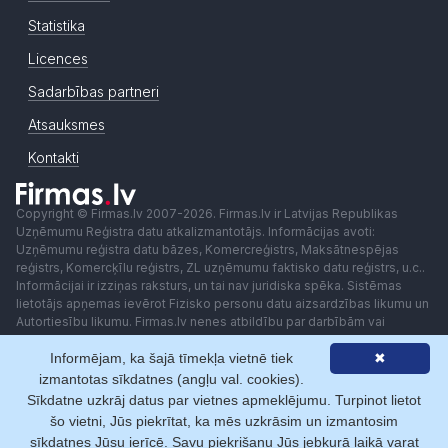
Statistika
Licences
Sadarbības partneri
Atsauksmes
Kontakti
Copyright © Firmas.lv 2007-2026. Firmas.lv ir Latvijas Republikas
Uzņēmumu Reģistra datu atkalizmantotājs. Informācijas avoti:
Uzņēmumu reģistra datu bāzes, Komercreģistrs, Maksātnespējas
reģistrs, Komercķīlu reģistrs, ZL uzņēmumu faktisko datu reģistrs, u.c..
Informācijai ir izziņas raksturs, un tai nav juridiska spēka. Sistēmas
lietotājs apņemas ievērot Fizisko personu datu aizsardzības likumu un
Autortiesību likumu. Firmas.lv nenes atbildību par darbībām vai
lēmumiem, kas balstīti uz saņemto pakalpojumu. Lietotājam aizliegts
Informējam, ka šajā tīmekļa vietnē tiek
✖
izmantot jebkādas automatizētas sistēmas vai iekārtas (robotus)
piekļuvei sistēmai bez rakstiskas saskaņošanas ar Firmas.lv. Galvenā
izmantotas sīkdatnes (angļu val. cookies).
redaktore: Ingūna Pempere.
Sīkdatne uzkrāj datus par vietnes apmeklējumu. Turpinot lietot
Lietošanas noteikumi
Privātuma politika
Norēķini ar
šo vietni, Jūs piekrītat, ka mēs uzkrāsim un izmantosim
sīkdatnes Jūsu ierīcē. Savu piekrišanu Jūs jebkurā laikā varat