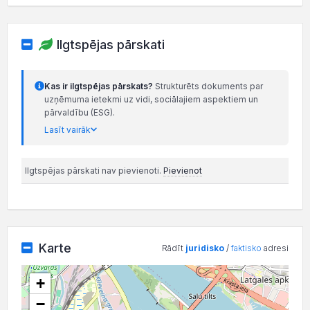
Ilgtspējas pārskati
Kas ir ilgtspējas pārskats?
Strukturēts dokuments par
uzņēmuma ietekmi uz vidi, sociālajiem aspektiem un
pārvaldību (ESG).
Lasīt vairāk
Ilgtspējas pārskati nav pievienoti.
Pievienot
Karte
Rādīt
juridisko
/
faktisko
adresi
+
−