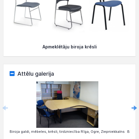
Apmeklētāju biroja krēsli
Attēlu galerija
Biroja galdi, mēbeles, krēsli, tirdzniecība Rīga, Ogre, Ziepniekkalns
Biroja