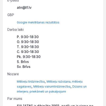
E-pasts
atn@lf.lv
GBP
Google meklēšanas rezultātos
Darba laiki
P. 9:30-18:30
O. 9:30-18:30
T. 9:30-18:30
C. 9:30-18:30
Pk. 9:30-18:30
S. Brīvs
Sv. Brīvs
Nozare
,
Mēbeļu tirdzniecība
Mēbeļu ražošana, mēbeļu
,
,
sagataves
Mēbeļu vairumtirdzniecība
Dizains un
interjers; priekšmeti un pakalpojumi
Par mums
SIA "ATN" ir dibināta 1993. gadā un ir viena no