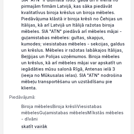
pirmajām firmām Latvijā, kas sāka piedāvāt
kvalitatīvus biroja krēslus un biroja mēbeles.
Piedāvājuma klāstā ir biroja krēsli no Čehijas un
Itālijas, kā arī Latvijā un Itālijā ražotas biroja
mēbeles. SIA "ATN" piedāvā arī mēbeles mājai -
guļamistabas mēbeles: gultas, skapjus,
kumodes; viesistabas mēbeles - sekcijas, galdus
un krēslus. Mēbeles ir ražotas labākajos Itālijas,
Beļģijas un Polijas uzņēmumos. Biroja mēbeles
un krēslus, kā arī mēbeles mājai var apskatīt un
iegādāties mūsu salonā Rīgā, Antenas ielā 3
(ieeja no Mūkusalas ielas). SIA "ATN" nodrošina
mēbeļu transportēšanu un uzstādīšanu pie
klienta.
Piedāvājumā:
Biroja mēbelesBiroja krēsliViesistabas
mēbelesGuļamistabas mēbelesMīkstās mēbeles
- dīvāni
skatīt vairāk