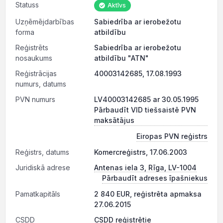
Statuss
Aktīvs
Uzņēmējdarbības
Sabiedrība ar ierobežotu
forma
atbildību
Reģistrēts
Sabiedrība ar ierobežotu
nosaukums
atbildību "ATN"
Reģistrācijas
40003142685, 17.08.1993
numurs, datums
PVN numurs
LV40003142685 ar 30.05.1995
Pārbaudīt VID tiešsaistē PVN
maksātājus
Eiropas PVN reģistrs
Reģistrs, datums
Komercreģistrs, 17.06.2003
Juridiskā adrese
Antenas iela 3, Rīga, LV-1004
Pārbaudīt adreses īpašniekus
Pamatkapitāls
2 840 EUR, reģistrēta apmaksa
27.06.2015
CSDD
CSDD reģistrētie