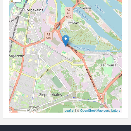
Leaflet
| ©
OpenStreetMap contributors