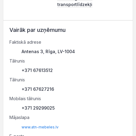
transportlīdzekļi
Vairāk par uzņēmumu
Faktiskā adrese
Antenas 3, Rīga, LV-1004
Tālrunis
+371 67613512
Tālrunis
+371 67627216
Mobilais tālrunis
+371 29299025
Mājaslapa
www.atn-mebeles.lv