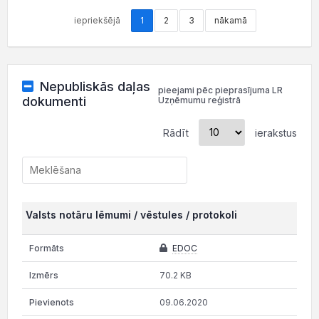
iepriekšējā
1
2
3
nākamā
Nepubliskās daļas
pieejami pēc pieprasījuma LR
dokumenti
Uzņēmumu reģistrā
Rādīt
ierakstus
Valsts notāru lēmumi / vēstules / protokoli
EDOC
70.2 KB
09.06.2020