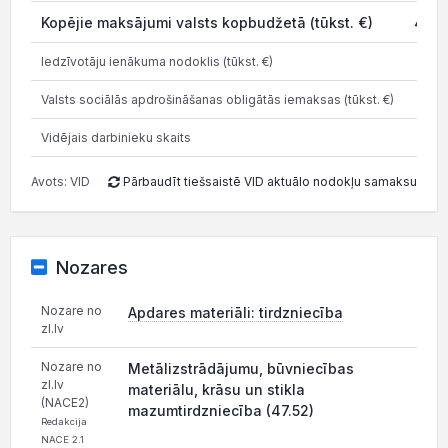
Kopējie maksājumi valsts kopbudžetā (tūkst. €)
448.
Iedzīvotāju ienākuma nodoklis (tūkst. €)
Valsts sociālās apdrošināšanas obligātās iemaksas (tūkst. €)
83
Vidējais darbinieku skaits
Avots: VID
Pārbaudīt tiešsaistē VID aktuālo nodokļu samaksu
Nozares
Nozare no
Apdares materiāli: tirdzniecība
zl.lv
Nozare no
Metālizstrādājumu, būvniecības
zl.lv
materiālu, krāsu un stikla
(NACE2)
mazumtirdzniecība (47.52)
Redakcija
NACE 2.1