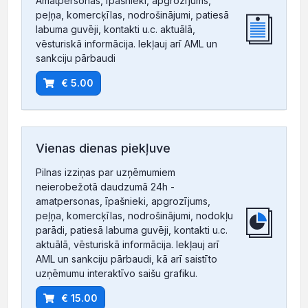
Amatpersonas, īpašnieki, apgrozījums,
peļņa, komercķīlas, nodrošinājumi, patiesā
labuma guvēji, kontakti u.c. aktuālā,
vēsturiskā informācija. Iekļauj arī AML un
sankciju pārbaudi
€ 5.00
Vienas dienas piekļuve
Pilnas izziņas par uzņēmumiem
neierobežotā daudzumā 24h -
amatpersonas, īpašnieki, apgrozījums,
peļņa, komercķīlas, nodrošinājumi, nodokļu
parādi, patiesā labuma guvēji, kontakti u.c.
aktuālā, vēsturiskā informācija. Iekļauj arī
AML un sankciju pārbaudi, kā arī saistīto
uzņēmumu interaktīvo saišu grafiku.
€ 15.00