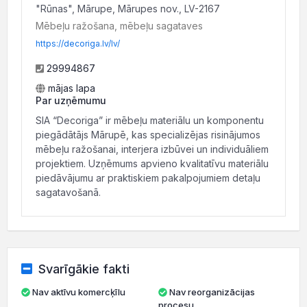
"Rūnas", Mārupe, Mārupes nov., LV-2167
Mēbeļu ražošana, mēbeļu sagataves
https://decoriga.lv/lv/
29994867
mājas lapa
Par uzņēmumu
SIA “Decoriga” ir mēbeļu materiālu un komponentu
piegādātājs Mārupē, kas specializējas risinājumos
mēbeļu ražošanai, interjera izbūvei un individuāliem
projektiem. Uzņēmums apvieno kvalitatīvu materiālu
piedāvājumu ar praktiskiem pakalpojumiem detaļu
sagatavošanā.
Svarīgākie fakti
Nav aktīvu komercķīlu
Nav reorganizācijas
procesu