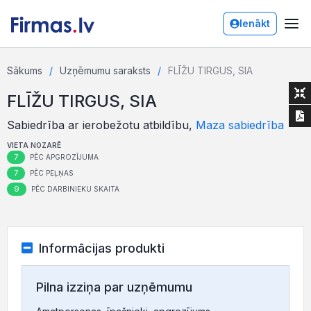
Ienākt
Sākums
Uzņēmumu saraksts
FLĪŽU TIRGUS, SIA
FLĪŽU TIRGUS, SIA
Sabiedrība ar ierobežotu atbildību,
Maza sabiedrība
VIETA NOZARĒ
7
PĒC APGROZĪJUMA
7
PĒC PEĻŅAS
9
PĒC DARBINIEKU SKAITA
Informācijas produkti
Pilna izziņa par uzņēmumu