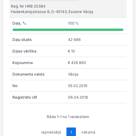
Reģ. Nr. HRB 20384
Hadenkampstrasse 8, D-45143, Essene Vācija
100 %
42 686
€ 10
€ 426 860
Vācija
05.02.2016
06.04.2016
Rāda 1–1 no 1 ierakstiem
iepriekšējā
1
nākamā