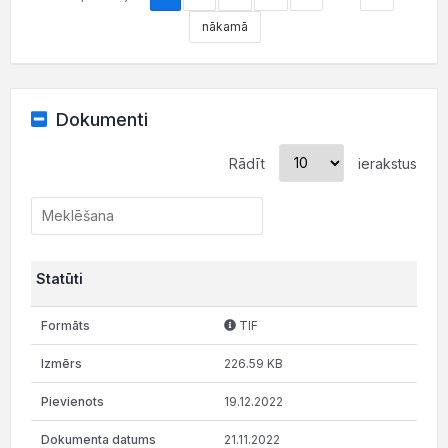
nākamā
Dokumenti
Rādīt
ierakstus
Statūti
TIF
226.59 KB
19.12.2022
21.11.2022