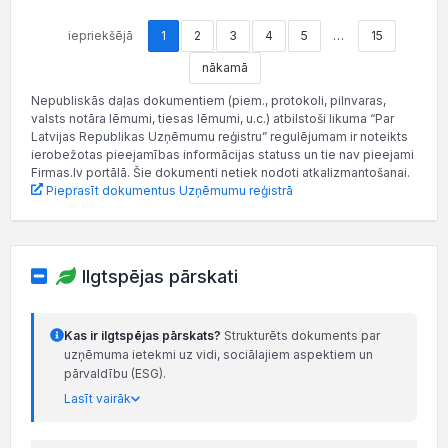
iepriekšējā
1
2
3
4
5
…
15
nākamā
Nepubliskās daļas dokumentiem (piem., protokoli, pilnvaras,
valsts notāra lēmumi, tiesas lēmumi, u.c.) atbilstoši likuma “Par
Latvijas Republikas Uzņēmumu reģistru” regulējumam ir noteikts
ierobežotas pieejamības informācijas statuss un tie nav pieejami
Firmas.lv portālā. Šie dokumenti netiek nodoti atkalizmantošanai.
Pieprasīt dokumentus Uzņēmumu reģistrā
Ilgtspējas pārskati
Kas ir ilgtspējas pārskats?
Strukturēts dokuments par
uzņēmuma ietekmi uz vidi, sociālajiem aspektiem un
pārvaldību (ESG).
Lasīt vairāk