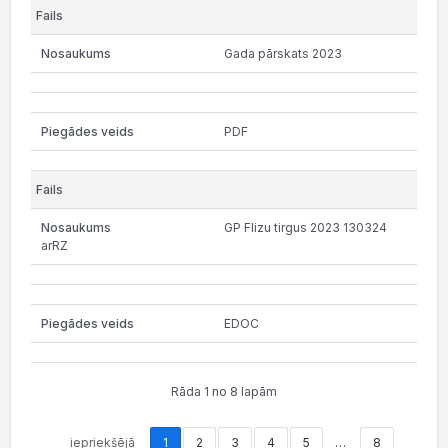
Gada pārskats 2023
PDF
GP Flizu tirgus 2023 130324
arRZ
EDOC
Rāda 1 no 8 lapām
iepriekšējā
1
2
3
4
5
…
8