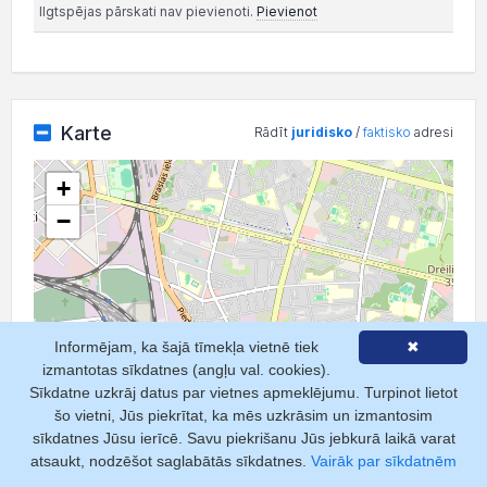
Ilgtspējas pārskati nav pievienoti.
Pievienot
Karte
Rādīt
juridisko
/
faktisko
adresi
+
−
Informējam, ka šajā tīmekļa vietnē tiek
✖
izmantotas sīkdatnes (angļu val. cookies).
Sīkdatne uzkrāj datus par vietnes apmeklējumu. Turpinot lietot
šo vietni, Jūs piekrītat, ka mēs uzkrāsim un izmantosim
sīkdatnes Jūsu ierīcē. Savu piekrišanu Jūs jebkurā laikā varat
atsaukt, nodzēšot saglabātās sīkdatnes.
Vairāk par sīkdatnēm