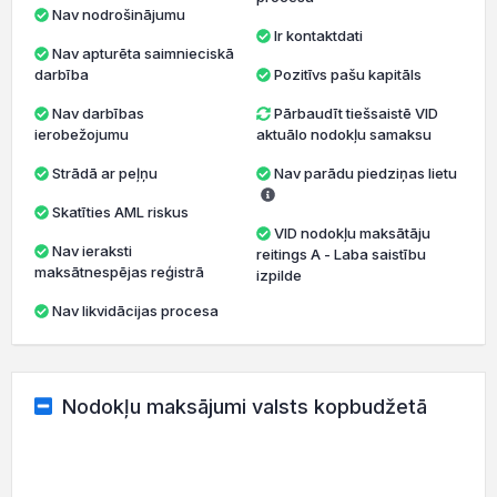
Nav nodrošinājumu
Ir kontaktdati
Nav apturēta saimnieciskā
darbība
Pozitīvs pašu kapitāls
Nav darbības
Pārbaudīt tiešsaistē VID
ierobežojumu
aktuālo nodokļu samaksu
Strādā ar peļņu
Nav parādu piedziņas lietu
Skatīties AML riskus
VID nodokļu maksātāju
Nav ieraksti
reitings A - Laba saistību
maksātnespējas reģistrā
izpilde
Nav likvidācijas procesa
Nodokļu maksājumi valsts kopbudžetā
20