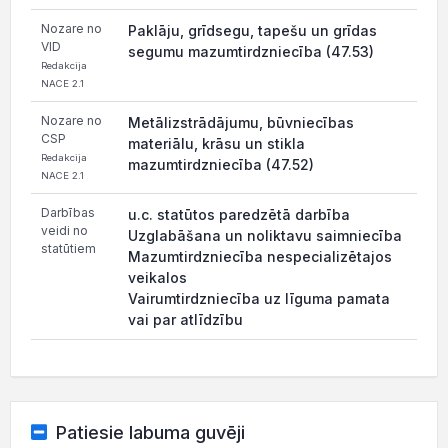
Nozare no
Paklāju, grīdsegu, tapešu un grīdas
VID
segumu mazumtirdzniecība (47.53)
Redakcija
NACE 2.1
Nozare no
Metālizstrādājumu, būvniecības
CSP
materiālu, krāsu un stikla
Redakcija
mazumtirdzniecība (47.52)
NACE 2.1
Darbības
u.c. statūtos paredzētā darbība
veidi no
Uzglabāšana un noliktavu saimniecība
statūtiem
Mazumtirdzniecība nespecializētajos
veikalos
Vairumtirdzniecība uz līguma pamata
vai par atlīdzību
Patiesie labuma guvēji