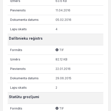
63.6 KB
11.04.2016
05.02.2016
4
Dalībnieku reģistrs
TIF
82.12 KB
22.01.2016
29.06.2015
2
Statūtu grozījumi
TIF