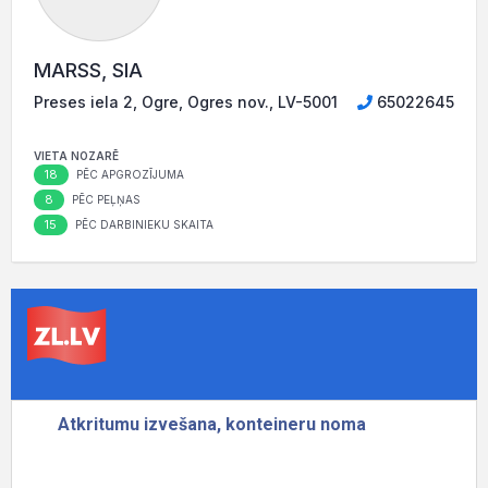
MARSS, SIA
Preses iela 2, Ogre, Ogres nov., LV-5001
65022645
VIETA NOZARĒ
18
PĒC APGROZĪJUMA
8
PĒC PEĻŅAS
15
PĒC DARBINIEKU SKAITA