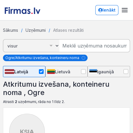
Ienākt
Sākums
Uzņēmumi
Atlases rezultāti
Ogre/Atkritumu izvešana, konteineru noma
Latvijā
Lietuvā
Igaunijā
Atkritumu izvešana, konteineru
noma , Ogre
Atrasti
2
uzņēmumi, rāda no 1 līdz 2.
ĶSIA