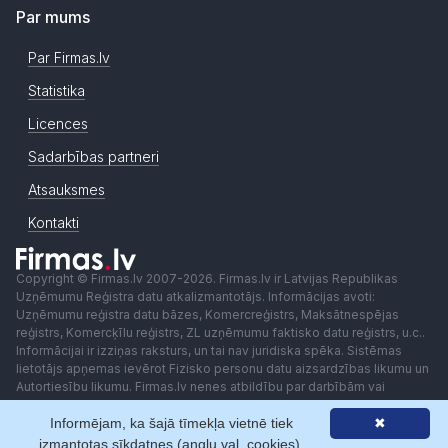
Par mums
Par Firmas.lv
Statistika
Licences
Sadarbības partneri
Atsauksmes
Kontakti
Copyright © Firmas.lv 2007-2026. Firmas.lv ir Latvijas Republikas
Uzņēmumu Reģistra datu atkalizmantotājs. Informācijas avoti:
Uzņēmumu reģistra datu bāzes, Komercreģistrs, Maksātnespējas
reģistrs, Komercķīlu reģistrs, ZL uzņēmumu faktisko datu reģistrs, u.c..
Informācijai ir izziņas raksturs, un tai nav juridiska spēka. Sistēmas
lietotājs apņemas ievērot Fizisko personu datu aizsardzības likumu un
Autortiesību likumu. Firmas.lv nenes atbildību par darbībām vai
lēmumiem, kas balstīti uz saņemto pakalpojumu. Lietotājam aizliegts
Informējam, ka šajā tīmekļa vietnē tiek
✖
izmantot jebkādas automatizētas sistēmas vai iekārtas (robotus)
piekļuvei sistēmai bez rakstiskas saskaņošanas ar Firmas.lv. Galvenā
izmantotas sīkdatnes (angļu val. cookies).