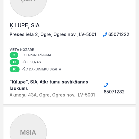
ĶILUPE, SIA
Preses iela 2, Ogre, Ogres nov., LV-5001
65071222
VIETA NOZARĒ
8
PĒC APGROZĪJUMA
13
PĒC PEĻŅAS
10
PĒC DARBINIEKU SKAITA
"Ķilupe", SIA, Atkritumu savākšanas
laukums
65071282
Akmeņu 43A, Ogre, Ogres nov., LV-5001
MSIA