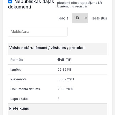
Nepubliskās daļas
pieejami pēc pieprasījuma LR
dokumenti
Uzņēmumu reģistrā
Rādīt
ierakstus
Valsts notāru lēmumi / vēstules / protokoli
TIF
69.39 KB
30.07.2021
21.08.2015
2
Pieteikums