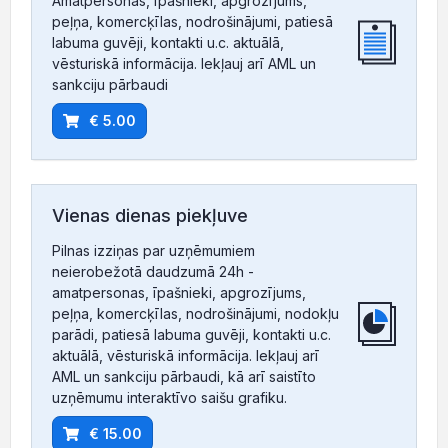
Amatpersonas, īpašnieki, apgrozījums,
peļņa, komercķīlas, nodrošinājumi, patiesā
labuma guvēji, kontakti u.c. aktuālā,
vēsturiskā informācija. Iekļauj arī AML un
sankciju pārbaudi
€ 5.00
Vienas dienas piekļuve
Pilnas izziņas par uzņēmumiem
neierobežotā daudzumā 24h -
amatpersonas, īpašnieki, apgrozījums,
peļņa, komercķīlas, nodrošinājumi, nodokļu
parādi, patiesā labuma guvēji, kontakti u.c.
aktuālā, vēsturiskā informācija. Iekļauj arī
AML un sankciju pārbaudi, kā arī saistīto
uzņēmumu interaktīvo saišu grafiku.
€ 15.00