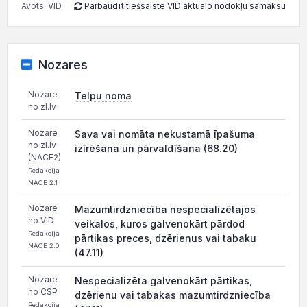
Avots: VID
Pārbaudīt tiešsaistē VID aktuālo nodokļu samaksu
Nozares
Nozare
Telpu noma
no zl.lv
Nozare
Sava vai nomāta nekustamā īpašuma
no zl.lv
izīrēšana un pārvaldīšana (68.20)
(NACE2)
Redakcija
NACE 2.1
Nozare
Mazumtirdzniecība nespecializētajos
no VID
veikalos, kuros galvenokārt pārdod
Redakcija
pārtikas preces, dzērienus vai tabaku
NACE 2.0
(47.11)
Nozare
Nespecializēta galvenokārt pārtikas,
no CSP
dzērienu vai tabakas mazumtirdzniecība
Redakcija