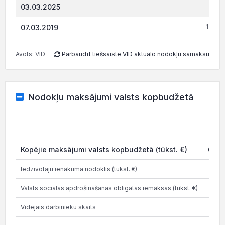
0.
03.03.2025
1 541.
07.03.2019
Avots: VID
Pārbaudīt tiešsaistē VID aktuālo nodokļu samaksu
Nodokļu maksājumi valsts kopbudžetā
20
Kopējie maksājumi valsts kopbudžetā (tūkst. €)
660.
Iedzīvotāju ienākuma nodoklis (tūkst. €)
52
Valsts sociālās apdrošināšanas obligātās iemaksas (tūkst. €)
136
Vidējais darbinieku skaits