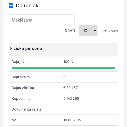
Dalībnieki
Rādīt
ierakstus
Fiziska persona
100 %
5
€ 28 457
€ 142 285
10.08.2015