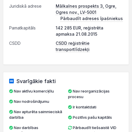
Juridiskā adrese
Mālkalnes prospekts 3, Ogre,
Ogres nov., LV-5001
Pārbaudīt adreses īpašniekus
Pamatkapitāls
142 285 EUR, reģistrēta
apmaksa 21.08.2015
CSDD
CSDD reģistrētie
transportlīdzekļi
Svarīgākie fakti
Nav aktīvu komercķīlu
Nav reorganizācijas
procesu
Nav nodrošinājumu
Ir kontaktdati
Nav apturēta saimnieciskā
darbība
Pozitīvs pašu kapitāls
Nav darbības
Pārbaudīt tiešsaistē VID