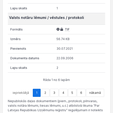
1
Valsts notāru lēmumi / vēstules / protokoli
TIF
56.74 KB
30.07.2021
22.09.2006
2
Rāda 1 no 6 lapām
iepriekšējā
1
2
3
4
5
6
nākamā
Nepubliskās daļas dokumentiem (piem., protokoli, pilnvaras,
valsts notāra lēmumi, tiesas lēmumi, u.c.) atbilstoši likuma “Par
Latvijas Republikas Uzņēmumu reģistru” regulējumam ir noteikts