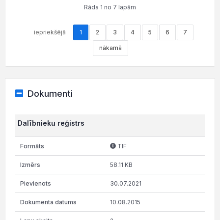
Rāda 1 no 7 lapām
iepriekšējā
1
2
3
4
5
6
7
nākamā
Dokumenti
Dalībnieku reģistrs
TIF
58.11 KB
30.07.2021
10.08.2015