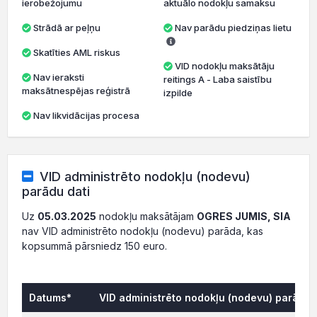
ierobežojumu
aktuālo nodokļu samaksu
Strādā ar peļņu
Nav parādu piedziņas lietu
Skatīties AML riskus
VID nodokļu maksātāju
Nav ieraksti
reitings A - Laba saistību
maksātnespējas reģistrā
izpilde
Nav likvidācijas procesa
VID administrēto nodokļu (nodevu)
parādu dati
Uz
05.03.2025
nodokļu maksātājam
OGRES JUMIS, SIA
nav VID administrēto nodokļu (nodevu) parāda, kas
kopsummā pārsniedz 150 euro.
Datums*
VID administrēto nodokļu (nodevu) parāds,