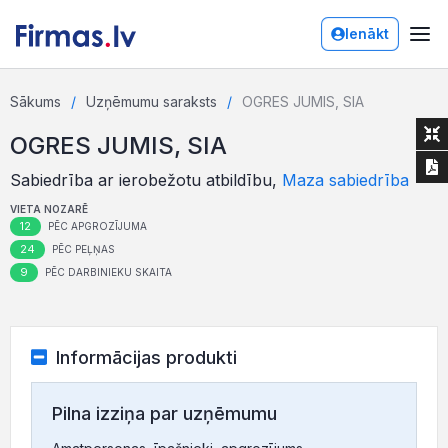
Ienākt
Sākums
Uzņēmumu saraksts
OGRES JUMIS, SIA
OGRES JUMIS, SIA
Sabiedrība ar ierobežotu atbildību,
Maza sabiedrība
VIETA NOZARĒ
12
PĒC APGROZĪJUMA
24
PĒC PEĻŅAS
9
PĒC DARBINIEKU SKAITA
Informācijas produkti
Pilna izziņa par uzņēmumu