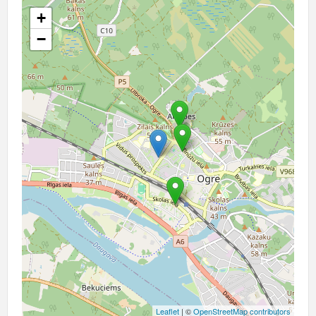
+
−
Leaflet
| ©
OpenStreetMap contributors