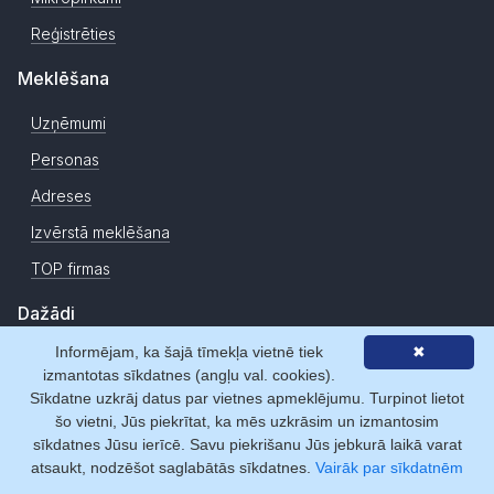
Reģistrēties
Meklēšana
Uzņēmumi
Personas
Adreses
Izvērstā meklēšana
TOP firmas
Dažādi
Informējam, ka šajā tīmekļa vietnē tiek
✖
Zemesgrāmata
izmantotas sīkdatnes (angļu val. cookies).
CSDD
Sīkdatne uzkrāj datus par vietnes apmeklējumu. Turpinot lietot
šo vietni, Jūs piekrītat, ka mēs uzkrāsim un izmantosim
Jauni uzņēmumi
sīkdatnes Jūsu ierīcē. Savu piekrišanu Jūs jebkurā laikā varat
Ziņas
atsaukt, nodzēšot saglabātās sīkdatnes.
Vairāk par sīkdatnēm