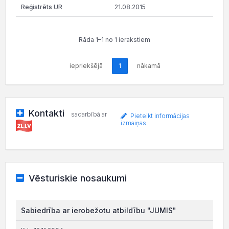
21.08.2015
Rāda 1–1 no 1 ierakstiem
iepriekšējā
1
nākamā
Kontakti
sadarbībā ar
Pieteikt informācijas
izmaiņas
Vēsturiskie nosaukumi
Sabiedrība ar ierobežotu atbildību "JUMIS"