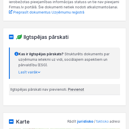
ierobežotas pieejamības informācijas statuss un tie nav pieejami
Firmas.lv portālā. Šie dokumenti netiek nodoti atkalizmantošanai.
Pieprasīt dokumentus Uzņēmumu reģistrā
Ilgtspējas pārskati
Kas ir ilgtspējas pārskats?
Strukturēts dokuments par
uzņēmuma ietekmi uz vidi, sociālajiem aspektiem un
pārvaldību (ESG).
Lasīt vairāk
Ilgtspējas pārskati nav pievienoti.
Pievienot
Karte
Rādīt
juridisko
/
faktisko
adresi