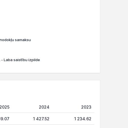
o nodokļu samaksu
- Laba saistību izpilde
2025
2024
2023
89.07
1 427.52
1 234.62