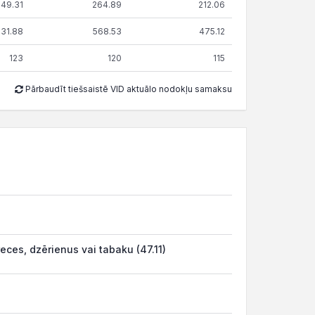
249.31
264.89
212.06
31.88
568.53
475.12
123
120
115
Pārbaudīt tiešsaistē VID aktuālo nodokļu samaksu
ces, dzērienus vai tabaku (47.11)