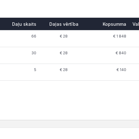
Daļu skaits
Daļas vērtība
Kopsumma
Va
66
€ 28
€ 1 848
30
€ 28
€ 840
5
€ 28
€ 140