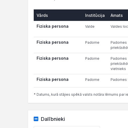
Vārds
Institūcija
Amats
Fiziska persona
Valde
Valdes loc
Fiziska persona
Padome
Padomes
priekšsēd
Fiziska persona
Padome
Padomes
priekšsēd
vietnieks
Fiziska persona
Padome
Padomes l
* Datums, kurā stājies spēkā valsts notāra lēmums par i
Dalībnieki