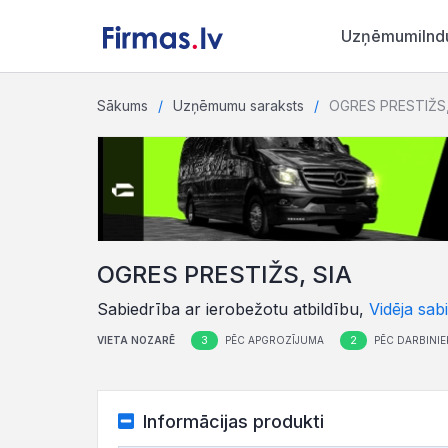
Uzņēmumi
Ind
Sākums
Uzņēmumu saraksts
OGRES PRESTIŽS,
OGRES PRESTIŽS, SIA
Sabiedrība ar ierobežotu atbildību,
Vidēja sab
3
2
VIETA NOZARĒ
PĒC APGROZĪJUMA
PĒC DARBINIE
Informācijas produkti