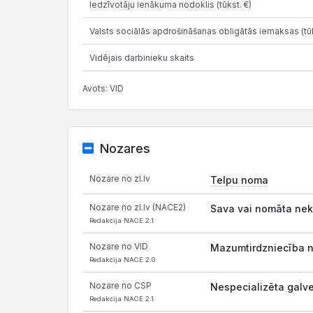
Iedzīvotāju ienākuma nodoklis (tūkst. €)
Valsts sociālās apdrošināšanas obligātās iemaksas (tūk
Vidējais darbinieku skaits
Avots: VID
Nozares
Nozare no zl.lv
Telpu noma
Nozare no zl.lv (NACE2)
Sava vai nomāta nek
Redakcija NACE 2.1
Nozare no VID
Mazumtirdzniecība ne
Redakcija NACE 2.0
Nozare no CSP
Nespecializēta galve
Redakcija NACE 2.1