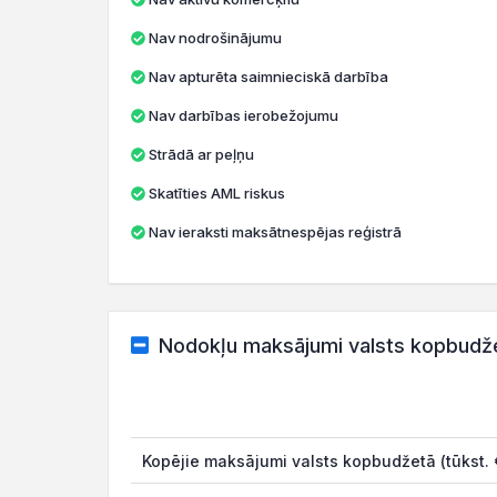
Nav nodrošinājumu
Nav apturēta saimnieciskā darbība
Nav darbības ierobežojumu
Strādā ar peļņu
Skatīties AML riskus
Nav ieraksti maksātnespējas reģistrā
Nodokļu maksājumi valsts kopbudž
Kopējie maksājumi valsts kopbudžetā (tūkst. 