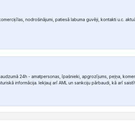
mercķīlas, nodrošinājumi, patiesā labuma guvēji, kontakti u.c. aktuālā
audzumā 24h - amatpersonas, īpašnieki, apgrozījums, peļņa, komerc
sturiskā informācija. Iekļauj arī AML un sankciju pārbaudi, kā arī sais