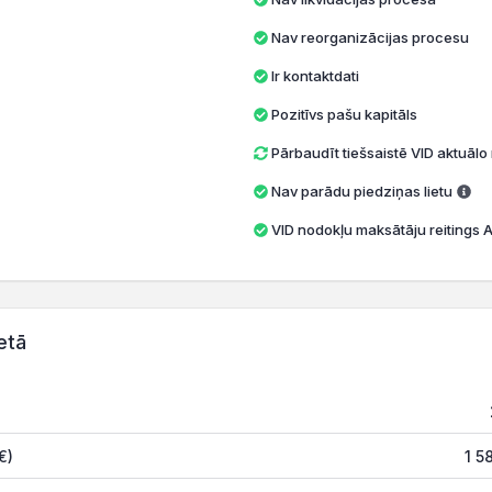
Nav reorganizācijas procesu
Ir kontaktdati
Pozitīvs pašu kapitāls
Pārbaudīt tiešsaistē VID aktuāl
Nav parādu piedziņas lietu
VID nodokļu maksātāju reitings A 
etā
€)
1 5