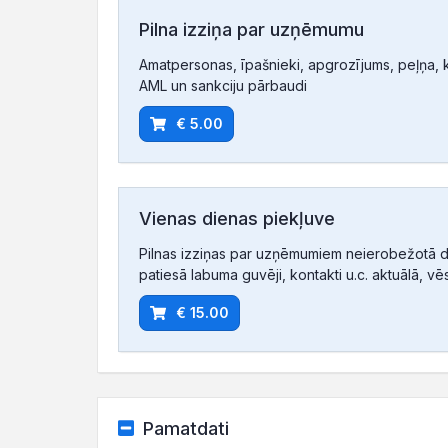
Pilna izziņa par uzņēmumu
Amatpersonas, īpašnieki, apgrozījums, peļņa, ko
AML un sankciju pārbaudi
€ 5.00
Vienas dienas piekļuve
Pilnas izziņas par uzņēmumiem neierobežotā d
patiesā labuma guvēji, kontakti u.c. aktuālā, vē
€ 15.00
Pamatdati