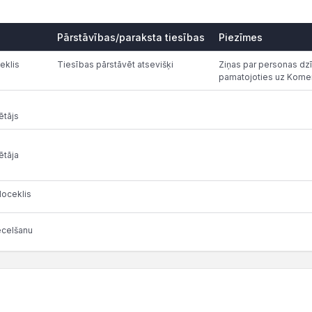
Pārstāvības/paraksta tiesības
Piezīmes
eklis
Tiesības pārstāvēt atsevišķi
Ziņas par personas dzī
pamatojoties uz Komer
ētājs
ētāja
oceklis
ecelšanu