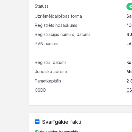
Statuss
Uzņēmējdarbības forma
Sa
Reģistrēts nosaukums
"O
Reģistrācijas numurs, datums
40
PVN numurs
LV
Reģistrs, datums
Ko
Juridiskā adrese
Me
Pamatkapitāls
2 
CSDD
CS
Svarīgākie fakti
Nav aktīvu komercķīlu