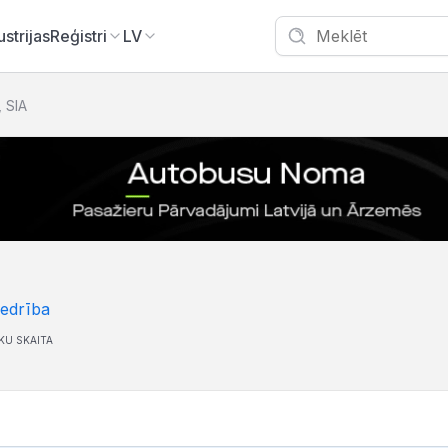
ustrijas
Reģistri
LV
 SIA
iedrība
KU SKAITA