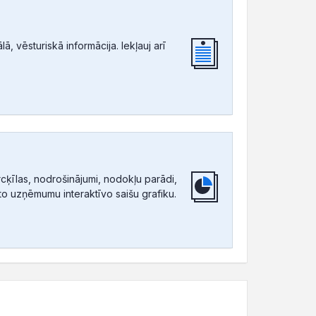
, vēsturiskā informācija. Iekļauj arī
ķīlas, nodrošinājumi, nodokļu parādi,
tīto uzņēmumu interaktīvo saišu grafiku.