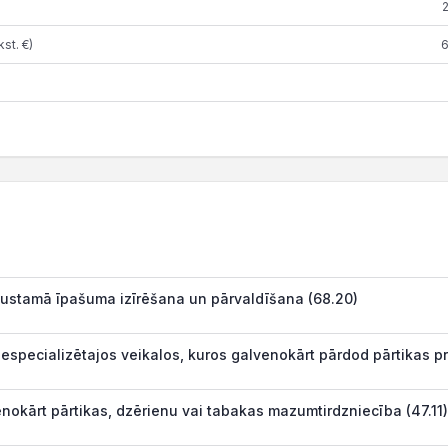
st. €)
6
ustamā īpašuma izīrēšana un pārvaldīšana (68.20)
specializētajos veikalos, kuros galvenokārt pārdod pārtikas pre
nokārt pārtikas, dzērienu vai tabakas mazumtirdzniecība (47.11)