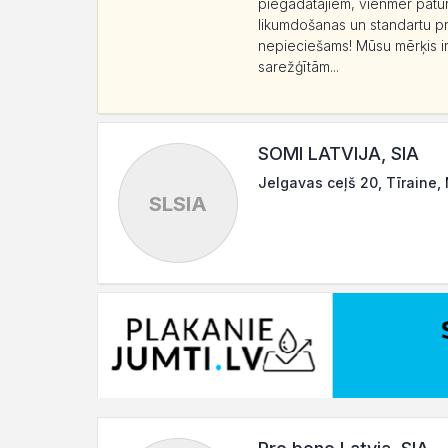
piegādātājiem, vienmēr paturo
likumdošanas un standartu pr
nepieciešams! Mūsu mērķis ir
sarežģītām...
SOMI LATVIJA, SIA
Jelgavas ceļš 20, Tīraine,
SLSIA