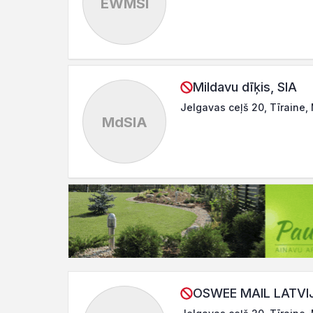
EWMSI
Mildavu dīķis, SIA
Jelgavas ceļš 20, Tīraine,
MdSIA
OSWEE MAIL LATVIJ