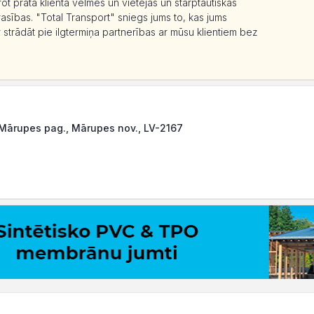
t prātā klienta vēlmes un vietējās un starptautiskās
asības. "Total Transport" sniegs jums to, kas jums
 strādāt pie ilgtermiņa partnerības ar mūsu klientiem bez
 Mārupes pag., Mārupes nov., LV-2167