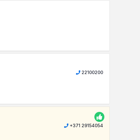
22100200
+371 29154054