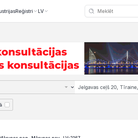
ustrijas
Reģistri
LV
ā
 Mārupes pag., Mārupes nov., LV-2167