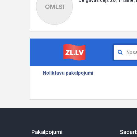
Jelgavas ceļš 20, Tīraine,
OMLSI
Pakalpojumi
Sadarb