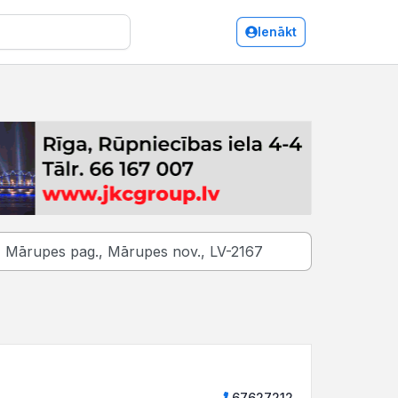
Ienākt
67627212