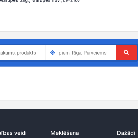
 Mārupes pag., Mārupes nov., LV-2167
ības veidi
Meklēšana
Dažādi