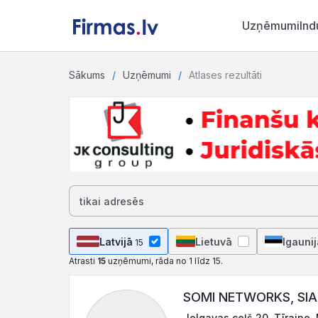
Uzņēmumi
Ind
Sākums
Uzņēmumi
Atlases rezultāti
Latvijā
Lietuvā
Igaunij
15
Atrasti
15
uzņēmumi, rāda no 1 līdz 15.
SOMI NETWORKS, SIA
Jelgavas ceļš 20, Tīraine,