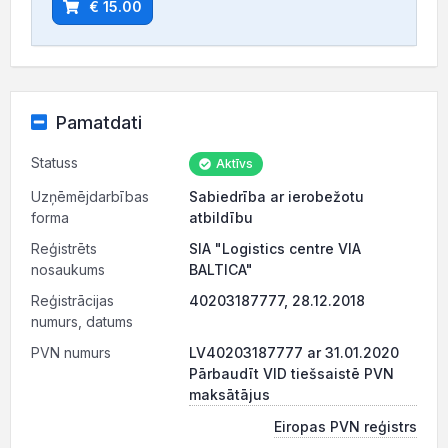
€ 15.00
Pamatdati
Statuss
Aktīvs
Uzņēmējdarbības
Sabiedrība ar ierobežotu
forma
atbildību
Reģistrēts
SIA "Logistics centre VIA
nosaukums
BALTICA"
Reģistrācijas
40203187777, 28.12.2018
numurs, datums
PVN numurs
LV40203187777 ar 31.01.2020
Pārbaudīt VID tiešsaistē PVN
maksātājus
Eiropas PVN reģistrs