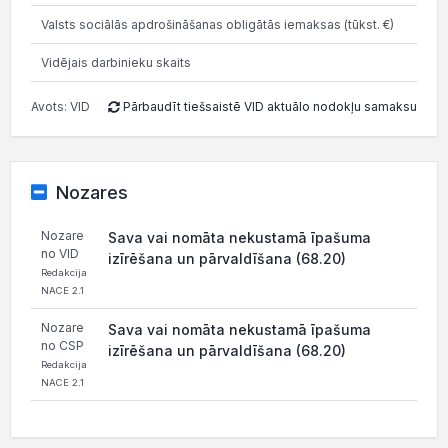
Valsts sociālās apdrošināšanas obligātās iemaksas (tūkst. €)
15.1
Vidējais darbinieku skaits
Avots: VID
Pārbaudīt tiešsaistē VID aktuālo nodokļu samaksu
Nozares
Nozare
Sava vai nomāta nekustamā īpašuma
no VID
izīrēšana un pārvaldīšana (68.20)
Redakcija
NACE 2.1
Nozare
Sava vai nomāta nekustamā īpašuma
no CSP
izīrēšana un pārvaldīšana (68.20)
Redakcija
NACE 2.1