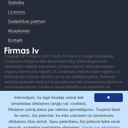
Statistika
Licences
Sadarbības partneri
Atsauksmes
Kontakti
Copyright © Firmas.lv 2007-2026. Firmas.lv ir Latvijas Republikas
Uzņēmumu Reģistra datu atkalizmantotājs. Informācijas avoti:
Uzņēmumu reģistra datu bāzes, Komercreģistrs, Maksātnespējas
reģistrs, Komercķīlu reģistrs, ZL uzņēmumu faktisko datu reģistrs, u.c..
Informācijai ir izziņas raksturs, un tai nav juridiska spēka. Sistēmas
lietotājs apņemas ievērot Fizisko personu datu aizsardzības likumu un
Autortiesību likumu. Firmas.lv nenes atbildību par darbībām vai
lēmumiem, kas balstīti uz saņemto pakalpojumu. Lietotājam aizliegts
Informējam, ka šajā tīmekļa vietnē tiek
✖
izmantot jebkādas automatizētas sistēmas vai iekārtas (robotus)
piekļuvei sistēmai bez rakstiskas saskaņošanas ar Firmas.lv. Galvenā
izmantotas sīkdatnes (angļu val. cookies).
redaktore: Ingūna Pempere.
Sīkdatne uzkrāj datus par vietnes apmeklējumu. Turpinot lietot
Lietošanas noteikumi
Privātuma politika
Norēķini ar
šo vietni, Jūs piekrītat, ka mēs uzkrāsim un izmantosim
sīkdatnes Jūsu ierīcē. Savu piekrišanu Jūs jebkurā laikā varat
atsaukt, nodzēšot saglabātās sīkdatnes.
Vairāk par sīkdatnēm