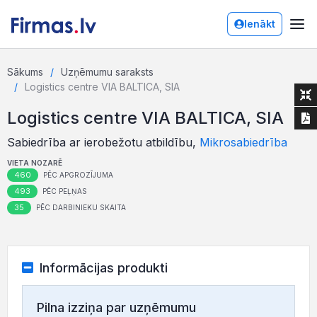
Ienākt
Sākums
Uzņēmumu saraksts
Logistics centre VIA BALTICA, SIA
Logistics centre VIA BALTICA, SIA
Sabiedrība ar ierobežotu atbildību,
Mikrosabiedrība
VIETA NOZARĒ
460
PĒC APGROZĪJUMA
493
PĒC PEĻŅAS
35
PĒC DARBINIEKU SKAITA
Informācijas produkti
Pilna izziņa par uzņēmumu