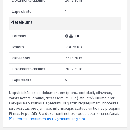
20.12.2018
1
Pieteikums
TIF
184.75 KB
27.12.2018
20.12.2018
5
Nepubliskās daļas dokumentiem (piem., protokoli, pilnvaras,
valsts notāra lēmumi, tiesas lēmumi, u.c.) atbilstoši likuma “Par
Latvijas Republikas Uzņēmumu reģistru” regulējumam ir noteikts
ierobežotas pieejamības informācijas statuss un tie nav pieejami
Firmas.lv portālā. Šie dokumenti netiek nodoti atkalizmantošanai.
Pieprasīt dokumentus Uzņēmumu reģistrā