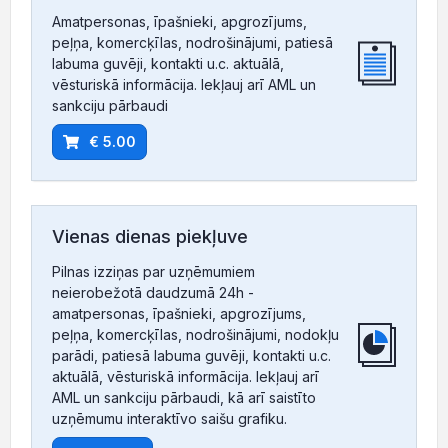
Amatpersonas, īpašnieki, apgrozījums,
peļņa, komercķīlas, nodrošinājumi, patiesā
labuma guvēji, kontakti u.c. aktuālā,
vēsturiskā informācija. Iekļauj arī AML un
sankciju pārbaudi
€ 5.00
Vienas dienas piekļuve
Pilnas izziņas par uzņēmumiem
neierobežotā daudzumā 24h -
amatpersonas, īpašnieki, apgrozījums,
peļņa, komercķīlas, nodrošinājumi, nodokļu
parādi, patiesā labuma guvēji, kontakti u.c.
aktuālā, vēsturiskā informācija. Iekļauj arī
AML un sankciju pārbaudi, kā arī saistīto
uzņēmumu interaktīvo saišu grafiku.