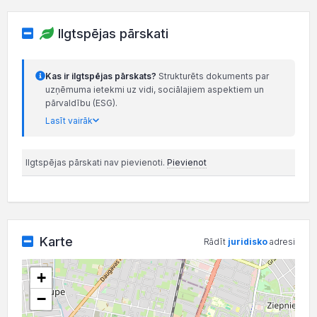
Ilgtspējas pārskati
Kas ir ilgtspējas pārskats?
Strukturēts dokuments par
uzņēmuma ietekmi uz vidi, sociālajiem aspektiem un
pārvaldību (ESG).
Lasīt vairāk
Ilgtspējas pārskati nav pievienoti.
Pievienot
Karte
Rādīt
juridisko
adresi
+
−