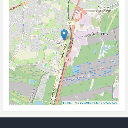
Leaflet
| ©
OpenStreetMap contributors