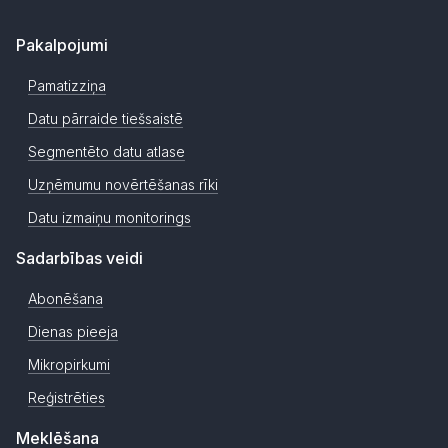
Pakalpojumi
Pamatizziņa
Datu pārraide tiešsaistē
Segmentēto datu atlase
Uzņēmumu novērtēšanas rīki
Datu izmaiņu monitorings
Sadarbības veidi
Abonēšana
Dienas pieeja
Mikropirkumi
Reģistrēties
Meklēšana