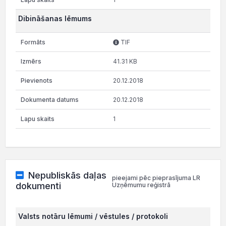
Dibināšanas lēmums
TIF
41.31 KB
20.12.2018
20.12.2018
1
Nepubliskās daļas
pieejami pēc pieprasījuma LR
dokumenti
Uzņēmumu reģistrā
Valsts notāru lēmumi / vēstules / protokoli