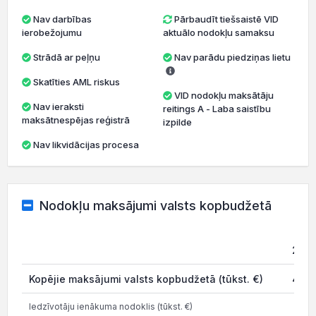
Nav darbības
Pārbaudīt tiešsaistē VID
ierobežojumu
aktuālo nodokļu samaksu
Strādā ar peļņu
Nav parādu piedziņas lietu
Skatīties AML riskus
VID nodokļu maksātāju
Nav ieraksti
reitings A - Laba saistību
maksātnespējas reģistrā
izpilde
Nav likvidācijas procesa
Nodokļu maksājumi valsts kopbudžetā
202
Kopējie maksājumi valsts kopbudžetā (tūkst. €)
47.1
Iedzīvotāju ienākuma nodoklis (tūkst. €)
9.4