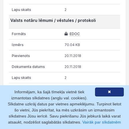
2
Valsts notāru lēmumi / vēstules / protokoli
EDOC
70.04 KB
20.11.2018
20.11.2018
2
Rāda 1 no 2 lapām
Informējam, ka šajā tīmekļa vietnē tiek
✖
izmantotas sīkdatnes (angļu val. cookies).
Sīkdatne uzkrāj datus par vietnes apmeklējumu. Turpinot lietot
iepriekšējā
1
2
nākamā
šo vietni, Jūs piekrītat, ka mēs uzkrāsim un izmantosim
Nepubliskās daļas dokumentiem (piem., protokoli, pilnvaras,
sīkdatnes Jūsu ierīcē. Savu piekrišanu Jūs jebkurā laikā varat
valsts notāra lēmumi, tiesas lēmumi, u.c.) atbilstoši likuma “Par
atsaukt, nodzēšot saglabātās sīkdatnes.
Vairāk par sīkdatnēm
Latvijas Republikas Uzņēmumu reģistru” regulējumam ir noteikts