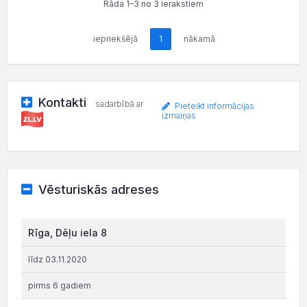
Rāda 1–3 no 3 ierakstiem
iepriekšējā
1
nākamā
Kontakti
sadarbībā ar
Pieteikt informācijas
izmaiņas
Vēsturiskās adreses
Rīga, Dēļu iela 8
līdz 03.11.2020
pirms 6 gadiem