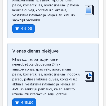
Amatpersonas, īpašnieki, apgrozījums,
peļņa, komercķīlas, nodrošinājumi, patiesā
labuma guvēji, kontakti u.c. aktuālā,
vēsturiskā informācija. Iekļauj arī AML un
sankciju pārbaudi
€ 5.00
Vienas dienas piekļuve
Pilnas izziņas par uzņēmumiem
neierobežotā daudzumā 24h -
amatpersonas, īpašnieki, apgrozījums,
peļņa, komercķīlas, nodrošinājumi, nodokļu
parādi, patiesā labuma guvēji, kontakti u.c.
aktuālā, vēsturiskā informācija. Iekļauj arī
AML un sankciju pārbaudi, kā arī saistīto
uzņēmumu interaktīvo saišu grafiku.
€ 15.00