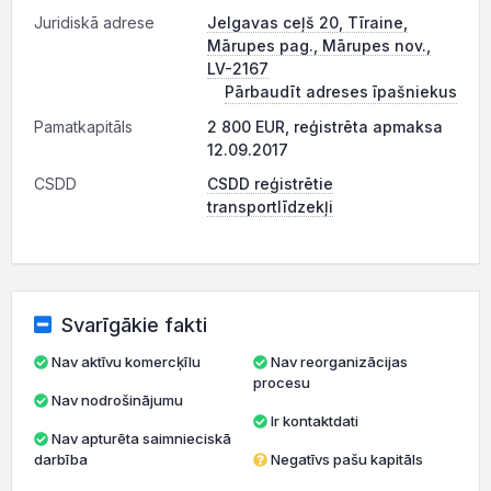
Juridiskā adrese
Jelgavas ceļš 20, Tīraine,
Mārupes pag., Mārupes nov.,
LV-2167
Pārbaudīt adreses īpašniekus
Pamatkapitāls
2 800 EUR, reģistrēta apmaksa
12.09.2017
CSDD
CSDD reģistrētie
transportlīdzekļi
Svarīgākie fakti
Nav aktīvu komercķīlu
Nav reorganizācijas
procesu
Nav nodrošinājumu
Ir kontaktdati
Nav apturēta saimnieciskā
darbība
Negatīvs pašu kapitāls