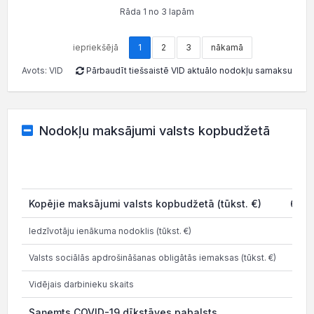
Rāda 1 no 3 lapām
iepriekšējā
1
2
3
nākamā
Avots: VID
Pārbaudīt tiešsaistē VID aktuālo nodokļu samaksu
Nodokļu maksājumi valsts kopbudžetā
20
Kopējie maksājumi valsts kopbudžetā (tūkst. €)
681.
Iedzīvotāju ienākuma nodoklis (tūkst. €)
Valsts sociālās apdrošināšanas obligātās iemaksas (tūkst. €)
65.
Vidējais darbinieku skaits
Saņemts COVID-19 dīkstāves pabalsts
2