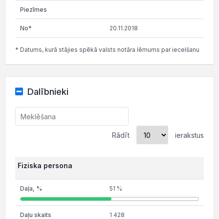
20.11.2018
* Datums, kurā stājies spēkā valsts notāra lēmums par iecelšanu
Dalībnieki
Rādīt
ierakstus
Fiziska persona
51 %
1 428