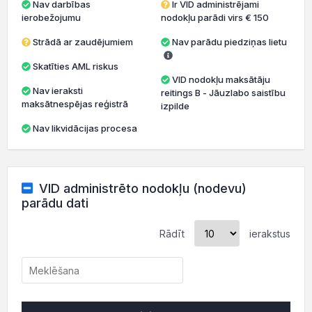
Nav darbības
Ir VID administrējami
ierobežojumu
nodokļu parādi virs € 150
Strādā ar zaudējumiem
Nav parādu piedziņas lietu
Skatīties AML riskus
VID nodokļu maksātāju
Nav ieraksti
reitings B - Jāuzlabo saistību
maksātnespējas reģistrā
izpilde
Nav likvidācijas procesa
VID administrēto nodokļu (nodevu)
parādu dati
Rādīt
ierakstus