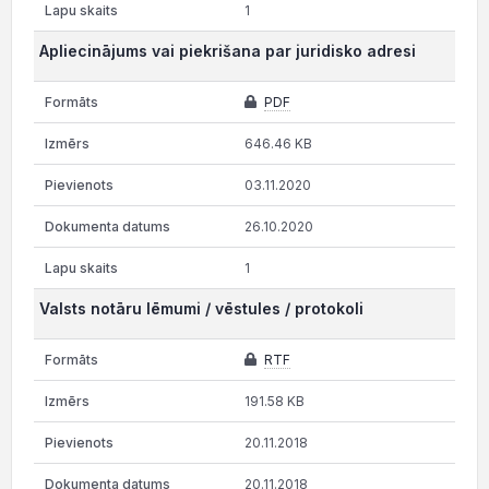
1
Apliecinājums vai piekrišana par juridisko adresi
PDF
646.46 KB
03.11.2020
26.10.2020
1
Valsts notāru lēmumi / vēstules / protokoli
RTF
191.58 KB
20.11.2018
20.11.2018