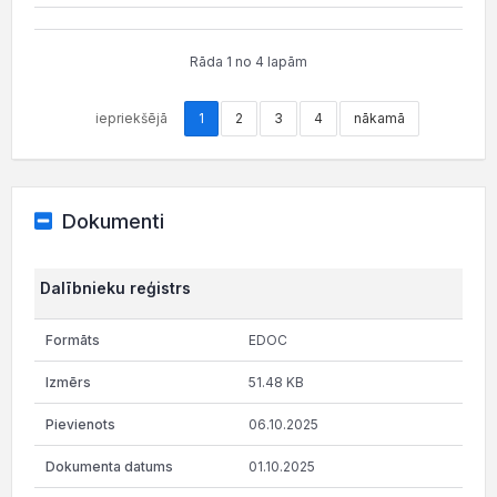
Rāda 1 no 4 lapām
iepriekšējā
1
2
3
4
nākamā
Dokumenti
Dalībnieku reģistrs
EDOC
51.48 KB
06.10.2025
01.10.2025