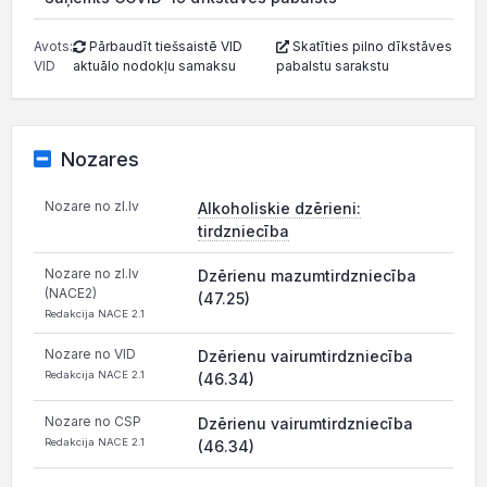
Avots:
Pārbaudīt tiešsaistē VID
Skatīties pilno dīkstāves
VID
aktuālo nodokļu samaksu
pabalstu sarakstu
Nozares
Nozare no zl.lv
Alkoholiskie dzērieni:
tirdzniecība
Nozare no zl.lv
Dzērienu mazumtirdzniecība
(NACE2)
(47.25)
Redakcija NACE 2.1
Nozare no VID
Dzērienu vairumtirdzniecība
Redakcija NACE 2.1
(46.34)
Nozare no CSP
Dzērienu vairumtirdzniecība
Redakcija NACE 2.1
(46.34)