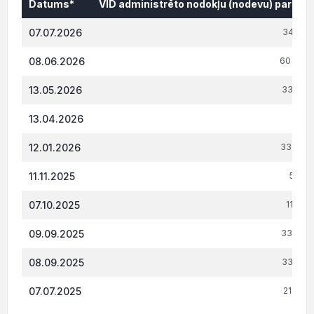
Datums*
VID administrēto nodokļu (nodevu) parāds,
Datums*
VID administrēto nodokļu (nodevu) parāds,
07.07.2026
34 187
08.06.2026
60 469.
13.05.2026
33 335.
13.04.2026
599.
12.01.2026
33 345.
11.11.2025
5 682
07.10.2025
11 401
09.09.2025
33 957.
08.09.2025
33 925.
07.07.2025
21 979