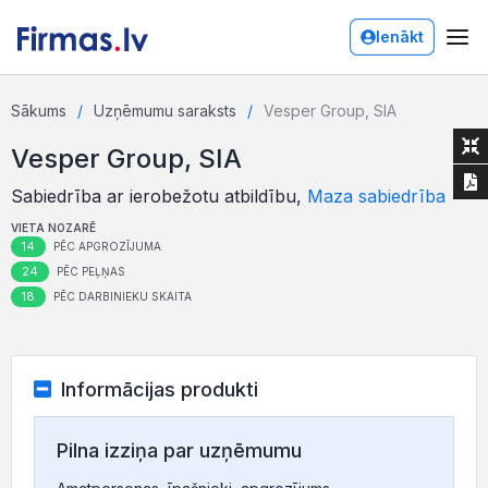
Ienākt
Sākums
Uzņēmumu saraksts
Vesper Group, SIA
Vesper Group, SIA
Sabiedrība ar ierobežotu atbildību,
Maza sabiedrība
VIETA NOZARĒ
14
PĒC APGROZĪJUMA
24
PĒC PEĻŅAS
18
PĒC DARBINIEKU SKAITA
Informācijas produkti
Pilna izziņa par uzņēmumu