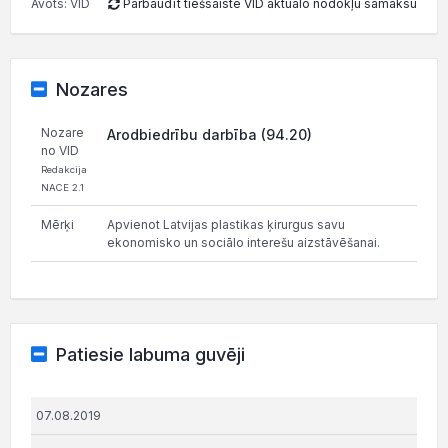
Avots: VID
Pārbaudīt tiešsaistē VID aktuālo nodokļu samaksu
Nozares
Nozare
Arodbiedrību darbība (94.20)
no VID
Redakcija
NACE 2.1
Mērķi
Apvienot Latvijas plastikas ķirurgus savu
ekonomisko un sociālo interešu aizstāvēšanai.
Patiesie labuma guvēji
07.08.2019