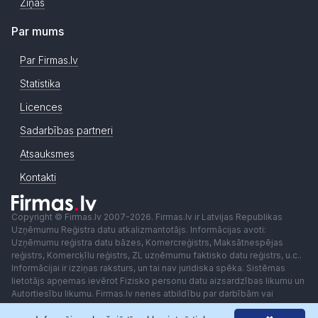
Ziņas
Par mums
Par Firmas.lv
Statistika
Licences
Sadarbības partneri
Atsauksmes
Kontakti
Copyright © Firmas.lv 2007-2026. Firmas.lv ir Latvijas Republikas
Uzņēmumu Reģistra datu atkalizmantotājs. Informācijas avoti:
Uzņēmumu reģistra datu bāzes, Komercreģistrs, Maksātnespējas
reģistrs, Komercķīlu reģistrs, ZL uzņēmumu faktisko datu reģistrs, u.c..
Informācijai ir izziņas raksturs, un tai nav juridiska spēka. Sistēmas
lietotājs apņemas ievērot Fizisko personu datu aizsardzības likumu un
Autortiesību likumu. Firmas.lv nenes atbildību par darbībām vai
lēmumiem, kas balstīti uz saņemto pakalpojumu. Lietotājam aizliegts