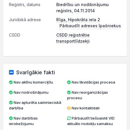
Reģistrs, datums
Biedrību un nodibinājumu
reģistrs, 04.11.2014
Juridiskā adrese
Rīga, Hipokrāta iela 2
Pārbaudīt adreses īpašniekus
CSDD
CSDD reģistrētie
transportlīdzekļi
Svarīgākie fakti
Nav aktīvu komercķīlu
Nav likvidācijas procesa
Nav nodrošinājumu
Nav reorganizācijas
procesu
Nav apturēta saimnieciskā
darbība
Nav kontaktdati
Nav darbības
Pārbaudīt tiešsaistē VID
ierobežojumu
aktuālo nodokļu samaksu