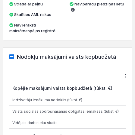
Strādā ar peļņu
Nav parādu piedziņas lietu
Skatīties AML riskus
Nav ieraksti
maksātnespējas reģistrā
Nodokļu maksājumi valsts kopbudžetā
2021
Kopējie maksājumi valsts kopbudžetā (tūkst. €)
0
Iedzīvotāju ienākuma nodoklis (tūkst. €)
0
Valsts sociālās apdrošināšanas obligātās iemaksas (tūkst. €)
0
Vidējais darbinieku skaits
0