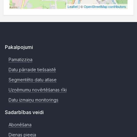
Leaflet
| ©
OpenStreetMap contributors
Pakalpojumi
Pamatizziņa
Datu pārraide tiešsaistē
Segmentēto datu atlase
Uzņēmumu novērtēšanas rīki
Datu izmaiņu monitorings
Sadarbības veidi
Abonēšana
Dienas pieeja