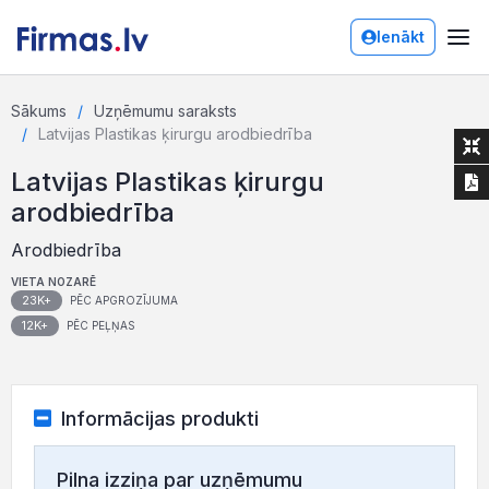
Ienākt
Sākums
Uzņēmumu saraksts
Latvijas Plastikas ķirurgu arodbiedrība
Latvijas Plastikas ķirurgu
arodbiedrība
Arodbiedrība
VIETA NOZARĒ
23K+
PĒC APGROZĪJUMA
12K+
PĒC PEĻŅAS
Informācijas produkti
Pilna izziņa par uzņēmumu