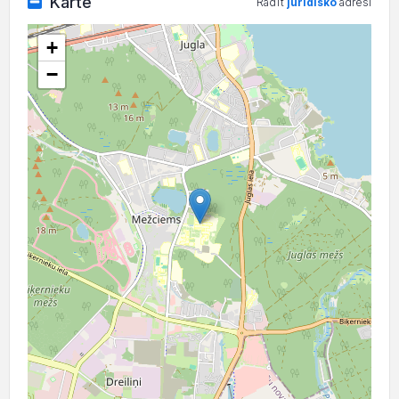
Karte
Rādīt
juridisko
adresi
+
−