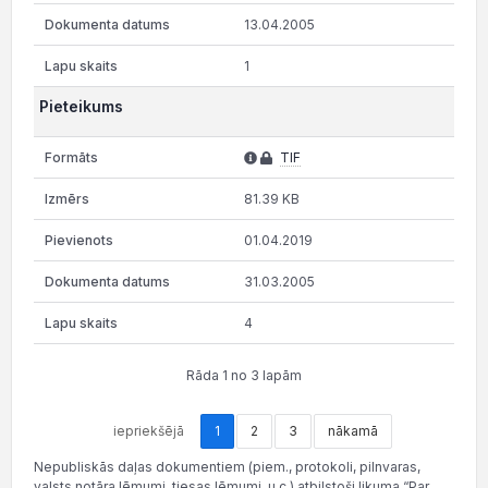
13.04.2005
1
Pieteikums
TIF
81.39 KB
01.04.2019
31.03.2005
4
Rāda 1 no 3 lapām
iepriekšējā
1
2
3
nākamā
Nepubliskās daļas dokumentiem (piem., protokoli, pilnvaras,
valsts notāra lēmumi, tiesas lēmumi, u.c.) atbilstoši likuma “Par