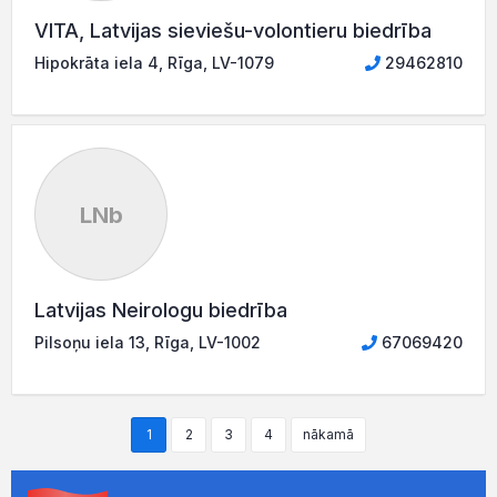
VITA, Latvijas sieviešu-volontieru biedrība
Hipokrāta iela 4, Rīga, LV-1079
29462810
LNb
Latvijas Neirologu biedrība
Pilsoņu iela 13, Rīga, LV-1002
67069420
1
2
3
4
nākamā