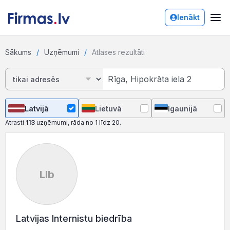
Ienākt
Sākums
Uzņēmumi
Atlases rezultāti
Latvijā
Lietuvā
Igaunijā
Atrasti
113
uzņēmumi, rāda no 1 līdz 20.
LIb
Latvijas Internistu biedrība