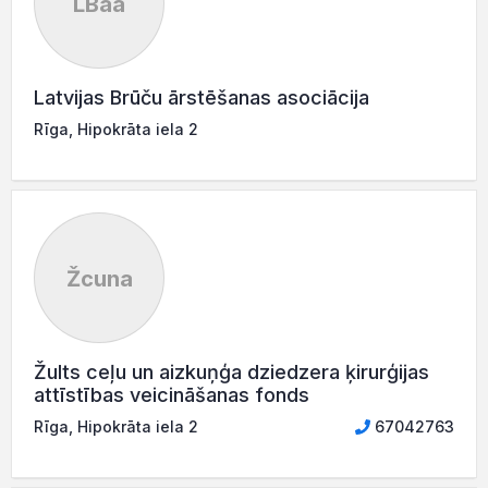
LBāa
Latvijas Brūču ārstēšanas asociācija
Rīga, Hipokrāta iela 2
Žcuna
Žults ceļu un aizkuņģa dziedzera ķirurģijas
attīstības veicināšanas fonds
Rīga, Hipokrāta iela 2
67042763